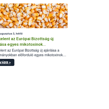
augusztus 3, hétfő
elent az Európai Bizottság új
lása egyes mikotoxinok
rmányokban való jelenlétéről
lent az Európai Bizottság új ajánlása a
mányokban előforduló egyes mikotoxinokkal
olatban. A dokumentum 2027-től új
VÁBB >
értékek alkalmazását írja elő, és a jelenleg
yos uniós ajánlások helyébe lép.