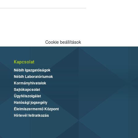
Cookie beállítások
Kapcsolat
Nébih Igazgatóságok
Nébih Laboratóriumok
Kormányhivatalok
Sajtókapcsolat
Ügyfélszolgálat
Hatósági jogsegély
Élelmiszermentő Központ
Hírlevél feliratkozás