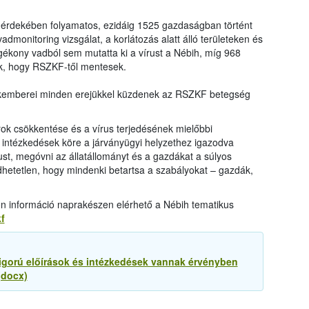
e érdekében folyamatos, ezidáig 1525 gazdaságban történt
dmonitoring vizsgálat, a korlátozás alatt álló területeken és
fogékony vadból sem mutatta ki a vírust a Nébih, míg 968
k, hogy RSZKF-től mentesek.
zakemberei minden erejükkel küzdenek az RSZKF betegség
ok csökkentése és a vírus terjedésének mielőbbi
intézkedések köre a járványügyi helyzethez igazodva
rust, megóvni az állatállományt és a gazdákat a súlyos
hetetlen, hogy mindenki betartsa a szabályokat – gazdák,
 információ naprakészen elérhető a Nébih tematikus
f
zigorú előírások és intézkedések vannak érvényben
(docx)