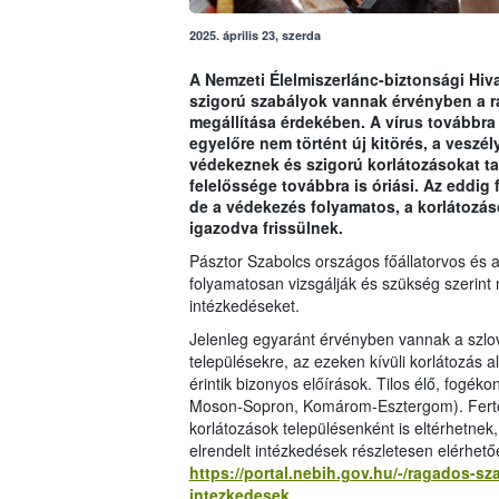
2025. április 23, szerda
A Nemzeti Élelmiszerlánc-biztonsági Hivat
szigorú szabályok vannak érvényben a 
megállítása érdekében. A vírus továbbra
egyelőre nem történt új kitörés, a veszé
védekeznek és szigorú korlátozásokat tar
felelőssége továbbra is óriási. Az eddig 
de a védekezés folyamatos, a korlátozás
igazodva frissülnek.
Pásztor Szabolcs országos főállatorvos és 
folyamatosan vizsgálják és szükség szerin
intézkedéseket.
Jelenleg egyaránt érvényben vannak a szlov
településekre, az ezeken kívüli korlátozás a
érintik bizonyos előírások. Tilos élő, fogéko
Moson-Sopron, Komárom-Esztergom). Fertőzé
korlátozások településenként is eltérhetnek,
elrendelt intézkedések részletesen elérhető
https://portal.nebih.gov.hu/-/ragados-sz
intezkedesek