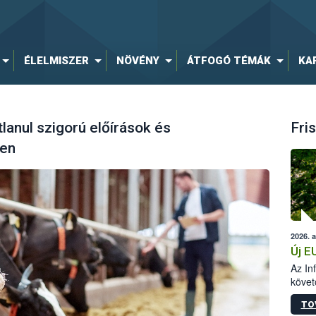
ÉLELMISZER
NÖVÉNY
ÁTFOGÓ TÉMÁK
KA
lanul szigorú előírások és
Fris
ben
2026. 
Új E
Az In
követ
szere
TO