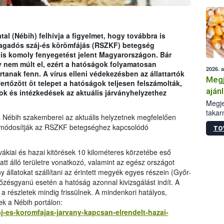
al (Nébih) felhívja a figyelmet, hogy továbbra is
ragadós száj-és körömfájás (RSZKF) betegség
 is komoly fenyegetést jelent Magyarországon. Bár
ly nem múlt el, ezért a hatóságok folyamatosan
2026. 
tanak fenn. A vírus elleni védekezésben az állattartók
Megj
fertőzött öt telepet a hatóságok teljesen felszámolták,
aján
ok és intézkedések az aktuális járványhelyzethez
taka
Megje
takar
a Nébih szakemberei az aktuális helyzetnek megfelelően
kapcs
t módosítják az RSZKF betegséghez kapcsolódó
TO
irány
hatál
ákiai és hazai kitörések 10 kilométeres körzetébe eső
latt álló területre vonatkozó, valamint az egész országot
ny állatokat szállítani az érintett megyék egyes részein (Győr-
sgyanú esetén a hatóság azonnal kivizsgálást indít. A
 a részletek mindig frissülnek. A mindenkori hatályos,
ek a Nébih portálon:
aj-es-koromfajas-jarvany-kapcsan-elrendelt-hazai-