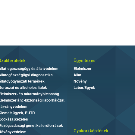
Szakterületek
Ügyintézés
Állat-egészségügy és állatvédelem
Élelmiszer
Állategészségügyi diagnosztika
Állat
Állatgyógyászati termékek
Növény
Borászat és alkoholos italok
Labor/Egyéb
Élelmiszer- és takarmánybiztonság
Élelmiszerlánc-biztonsági laborhálózat
Járványvédelem
Kiemelt ügyek, EUTR
Kockázatkezelés
Mezőgazdasági genetikai erőforrások
Gyakori kérdések
Növényvédelem