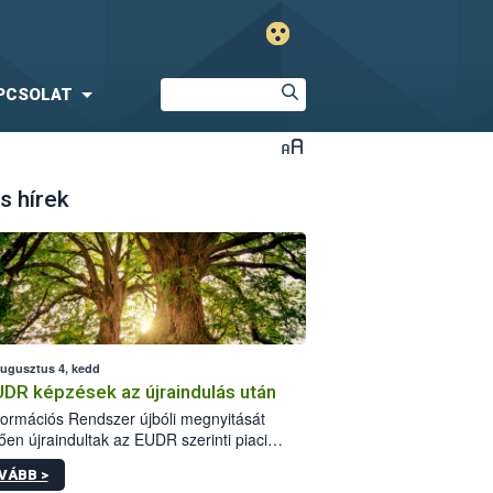
PCSOLAT
s hírek
augusztus 4, kedd
UDR képzések az újraindulás után
formációs Rendszer újbóli megnyitását
ően újraindultak az EUDR szerinti piaci
plőknek szóló online képzések.
VÁBB >