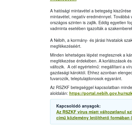
A hatósági mintavétel a betegség kiszűrés
mintavétel, negatív eredménnyel. Továbbá va
országos szinten is zajlik. Eddig egyetlen 
vadminta esetében igazolták a szakembere
A Nébih, a kormány- és járási hivatalok s
megfékezéséért.
Minden lehetséges lépést megtesznek a kár
megfékezése érdekében. A korlátozások és 
változik. A cél egyértelmű: megállítani a ví
gazdasági károktól. Ehhez azonban elenged
fuvarozók, teleptulajdonosok egyaránt.
Az RSZKF betegséggel kapcsolatban minden
aloldalán:
https://portal.nebih.gov.hu/rszk
Kapcsolódó anyagok:
Az RSZKF vírus miatt változatlanul s
című közlemény letölthető formában 