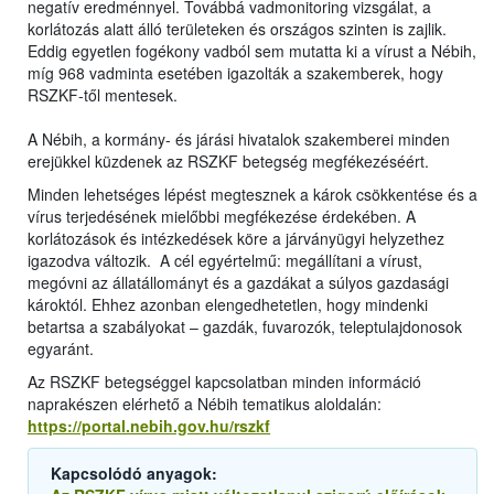
negatív eredménnyel. Továbbá vadmonitoring vizsgálat, a
korlátozás alatt álló területeken és országos szinten is zajlik.
Eddig egyetlen fogékony vadból sem mutatta ki a vírust a Nébih,
míg 968 vadminta esetében igazolták a szakemberek, hogy
RSZKF-től mentesek.
A Nébih, a kormány- és járási hivatalok szakemberei minden
erejükkel küzdenek az RSZKF betegség megfékezéséért.
Minden lehetséges lépést megtesznek a károk csökkentése és a
vírus terjedésének mielőbbi megfékezése érdekében. A
korlátozások és intézkedések köre a járványügyi helyzethez
igazodva változik. A cél egyértelmű: megállítani a vírust,
megóvni az állatállományt és a gazdákat a súlyos gazdasági
károktól. Ehhez azonban elengedhetetlen, hogy mindenki
betartsa a szabályokat – gazdák, fuvarozók, teleptulajdonosok
egyaránt.
Az RSZKF betegséggel kapcsolatban minden információ
naprakészen elérhető a Nébih tematikus aloldalán:
https://portal.nebih.gov.hu/rszkf
Kapcsolódó anyagok: