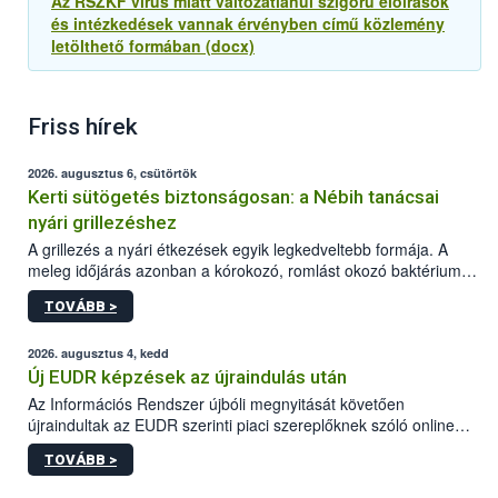
Az RSZKF vírus miatt változatlanul szigorú előírások
és intézkedések vannak érvényben című közlemény
letölthető formában (docx)
Friss hírek
2026. augusztus 6, csütörtök
Kerti sütögetés biztonságosan: a Nébih tanácsai
nyári grillezéshez
A grillezés a nyári étkezések egyik legkedveltebb formája. A
meleg időjárás azonban a kórokozó, romlást okozó baktériumok
gyorsabb szaporodásának is kedvez. A szabadtéri sütögetés
TOVÁBB >
ezért nem csupán a megfelelő sütési technikáról szól: legalább
ilyen fontos az alapanyagok biztonságos kezelése, az alapvető
higiéniai szabályok betartása, a megfelelő hőkezelés, valamint a
2026. augusztus 4, kedd
maradékok szakszerű tárolása. A Nemzeti Élelmiszerlánc-
Új EUDR képzések az újraindulás után
biztonsági Hivatal (Nébih) Oktatási Programja összegyűjtötte a
Az Információs Rendszer újbóli megnyitását követően
biztonságos grillezés legfontosabb tudnivalóit.
újraindultak az EUDR szerinti piaci szereplőknek szóló online
képzések.
TOVÁBB >