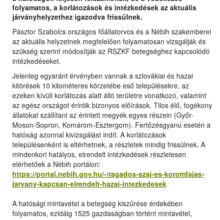
folyamatos, a korlátozások és intézkedések az aktuális
járványhelyzethez igazodva frissülnek.
Pásztor Szabolcs országos főállatorvos és a Nébih szakemberei
az aktuális helyzetnek megfelelően folyamatosan vizsgálják és
szükség szerint módosítják az RSZKF betegséghez kapcsolódó
intézkedéseket.
Jelenleg egyaránt érvényben vannak a szlovákiai és hazai
kitörések 10 kilométeres körzetébe eső településekre, az
ezeken kívüli korlátozás alatt álló területre vonatkozó, valamint
az egész országot érintik bizonyos előírások. Tilos élő, fogékony
állatokat szállítani az érintett megyék egyes részein (Győr-
Moson-Sopron, Komárom-Esztergom). Fertőzésgyanú esetén a
hatóság azonnal kivizsgálást indít. A korlátozások
településenként is eltérhetnek, a részletek mindig frissülnek. A
mindenkori hatályos, elrendelt intézkedések részletesen
elérhetőek a Nébih portálon:
https://portal.nebih.gov.hu/-/ragados-szaj-es-koromfajas-
jarvany-kapcsan-elrendelt-hazai-intezkedesek
A hatósági mintavétel a betegség kiszűrése érdekében
folyamatos, ezidáig 1525 gazdaságban történt mintavétel,