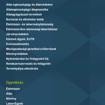
Állat-egészségügy és állatvédelem
Állategészségügyi diagnosztika
Állatgyógyászati termékek
Borászat és alkoholos italok
Élelmiszer- és takarmánybiztonság
Élelmiszerlánc-biztonsági laborhálózat
Járványvédelem
Kiemelt ügyek, EUTR
Kockázatkezelés
Mezőgazdasági genetikai erőforrások
Növényvédelem
Nyilvántartási és Felügyeleti Díj
Rendszerszervezés és felügyelet
Termékpálya-ellenőrzés
Ügyintézés
Élelmiszer
Állat
Növény
Labor/Egyéb