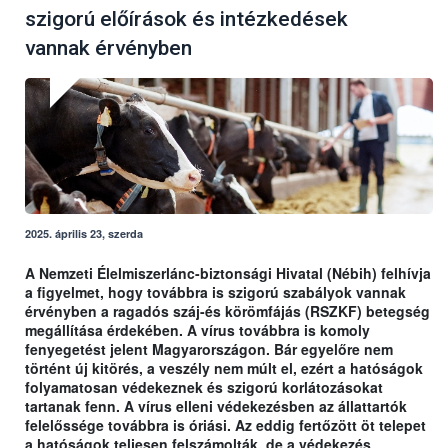
szigorú előírások és intézkedések
vannak érvényben
2025. április 23, szerda
A Nemzeti Élelmiszerlánc-biztonsági Hivatal (Nébih) felhívja
a figyelmet, hogy továbbra is szigorú szabályok vannak
érvényben a ragadós száj-és körömfájás (RSZKF) betegség
megállítása érdekében. A vírus továbbra is komoly
fenyegetést jelent Magyarországon. Bár egyelőre nem
történt új kitörés, a veszély nem múlt el, ezért a hatóságok
folyamatosan védekeznek és szigorú korlátozásokat
tartanak fenn. A vírus elleni védekezésben az állattartók
felelőssége továbbra is óriási. Az eddig fertőzött öt telepet
a hatóságok teljesen felszámolták, de a védekezés