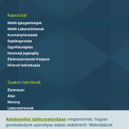
Kapcsolat
Nébih Igazgatóságok
Nébih Laboratóriumok
Kormányhivatalok
Sajtókapcsolat
Ügyfélszolgálat
Hatósági jogsegély
Élelmiszermentő Központ
Hírlevél feliratkozás
Gyakori kérdések
Élelmiszer
Állat
Növény
Laboratóriumok
Labor/Egyéb
Adatkezelési tájékoztatónkban
megismerheti, hogyan
gondoskodunk személyes adatai védelméről. Weboldalunk