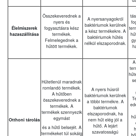
d
Összekeverednek a
tá
A nyersanyagokról
nyers és
fo
baktériumok kerülnek
Élelmiszerek
fogyasztásra kész
ter
a kész termékekre. A
hazaszállítása
termékek.
hű
baktériumok hűtés
Felmelegednek a
gy
nélkül elszaporodnak.
hűtött termékek.
h
A
ter
hűt
s
Hűtetlenül maradnak
romlandó termékek.
A nyers húsról
A hűtőben
baktériumok kerülnek
T
összekeverednek a
a többi termékre. A
ed
termékek. A
baktériumok
termékek szennyezik
elszaporodnak, ha
hű
egymást
Otthoni tárolás
nem hűt elég jól a
hűtő. A lejárt
és a hűtő belsejét. A
h
szavatosságú
termékeket túl sokáig
hő