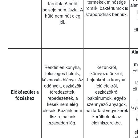
termékek minősége
tárolják. A hűtő
alat
romlik, baktériumok is
belseje nem tiszta. A
szaporodnak bennük.
hűtő nem hűt elég
jól.
El
Al
m
Rendetlen konyha,
Kezünkről,
Fe
felesleges holmik,
környezetünkről,
kézmosás hiánya. Az
hajunkról, a konyhai
t
edények, eszközök
felületekről,
el
Előkészület a
töredezettek,
eszközökről
főzéshez
repedezettek, a
baktériumok, egyéb
kések nem elég
szennyező anyagok,
Gyű
élesek. Kezünk nem
háztartási vegyszerek
tiszta, hajunk
kerülhetnek az
h
szabadon lóg.
élelmiszerekbe.
e