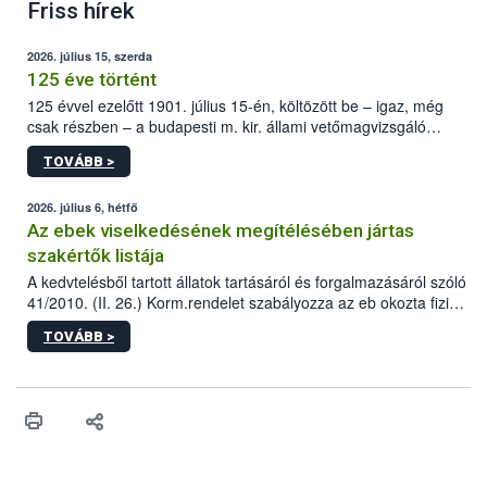
Friss hírek
2026. július 15, szerda
125 éve történt
125 évvel ezelőtt 1901. július 15-én, költözött be – igaz, még
csak részben – a budapesti m. kir. állami vetőmagvizsgáló
állomás a Kis Rókus utca 15. szám alatti, Czigler Győző által
TOVÁBB >
tervezett új épületébe.
2026. július 6, hétfő
Az ebek viselkedésének megítélésében jártas
szakértők listája
A kedvtelésből tartott állatok tartásáról és forgalmazásáról szóló
41/2010. (II. 26.) Korm.rendelet szabályozza az eb okozta fizikai
sérülés, illetve ennek veszélye keletkezésekor felmerülő
TOVÁBB >
hatósági feladatokat, valamint a veszélyes eb tartását és annak
engedélyezését. Ezen eljárások során szükség esetén be kell
vonni az ebek viselkedésének megítélésében jártas szakértőt.