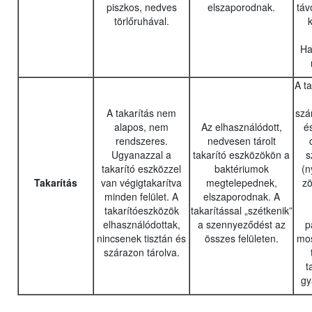
piszkos, nedves
elszaporodnak.
táv
törlőruhával.
k
Ha
A t
A takarítás nem
szár
alapos, nem
Az elhasználódott,
é
rendszeres.
nedvesen tárolt
Ugyanazzal a
takarító eszközökön a
s
takarító eszközzel
baktériumok
(n
Takarítás
van végigtakarítva
megtelepednek,
zö
minden felület. A
elszaporodnak. A
takarítóeszközök
takarítással „szétkenik”
elhasználódottak,
a szennyeződést az
p
nincsenek tisztán és
összes felületen.
mos
szárazon tárolva.
t
gy