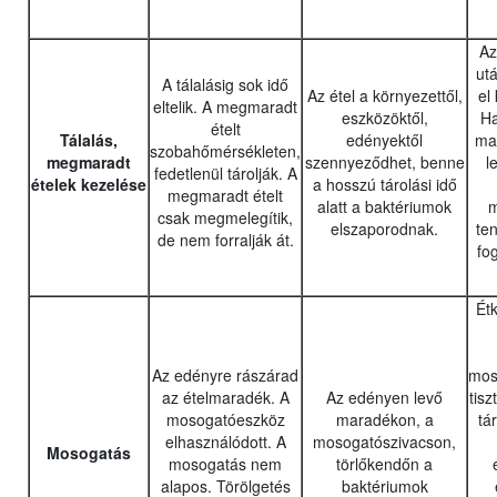
Az
utá
A tálalásig sok idő
Az étel a környezettől,
el
eltelik. A megmaradt
eszközöktől,
Ha
ételt
Tálalás,
edényektől
ma
szobahőmérsékleten,
megmaradt
szennyeződhet, benne
l
fedetlenül tárolják. A
ételek kezelése
a hosszú tárolási idő
megmaradt ételt
alatt a baktériumok
m
csak megmelegítik,
elszaporodnak.
te
de nem forralják át.
fog
Ét
Az edényre rászárad
mos
az ételmaradék. A
Az edényen levő
tisz
mosogatóeszköz
maradékon, a
tá
elhasználódott. A
mosogatószivacson,
Mosogatás
mosogatás nem
törlőkendőn a
alapos. Törölgetés
baktériumok