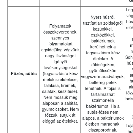
ké
Leg
vág
Nyers húsról,
hús
tisztítatlan zöldségről
Folyamatok
elő
kezünkkel,
összekeverednek,
eszközökkel,
szennyes
baktériumok
folyamatokat
m
kerülhetnek a
egyidejűleg végzünk
m
fogyasztásra kész
nagy tisztaságot
Soha
ételekre. A
igénylő
hús
zöldségeken,
tevékenységekkel
gyümölcsökön
Főzés, sütés
(fogyasztásra kész
a
vegyszermaradványok,
ételek szeletelése,
h
bélféreg-peték
tálalása, krémek,
al
lehetnek. A tojás is
saláták, készítése).
főz
tartalmazhat
Nem mossuk meg
bels
szalmonella
alaposan a salátát,
baktériumot. Ha a
gyümölcsöket. Nem
sütés-főzés nem
főzzük, sütjük át
alapos, a baktériumok
eléggé az ételeket.
életben maradnak,
Toj
elszaporodnak.
hő