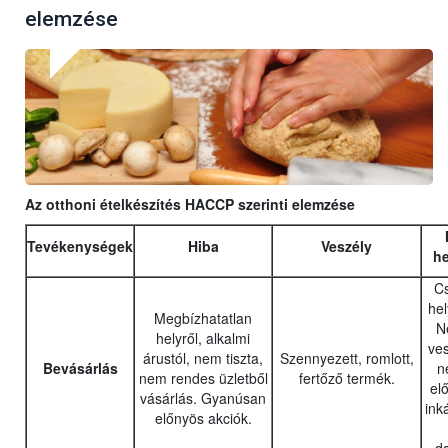
elemzése
Az otthoni ételkészítés HACCP szerinti elemzése
Tevékenységek
Hiba
Veszély
he
C
hel
Megbízhatatlan
N
helyről, alkalmi
ves
árustól, nem tiszta,
Szennyezett, romlott,
Bevásárlás
n
nem rendes üzletből
fertőző termék.
elő
vásárlás. Gyanúsan
ink
előnyös akciók.