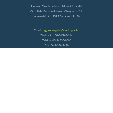
Nemzeti Élelmiszerlánc-biztonsági Hivatal
Cím: 1024 Budapest, Keleti Károly utca. 24.
Levelezési cím: 1525 Budapest. Pf. 30.
E-mail:
ugyfelszolgalat@nebih.gov.hu
Zöld szám: 06-80/263-244
Telefon: 06-1/ 336-9000
Fax: 06-1/336-9479