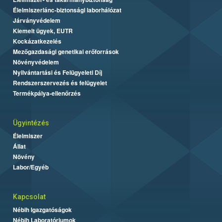
Élelmiszerlánc-biztonsági laborhálózat
Járványvédelem
Kiemelt ügyek, EUTR
Kockázatkezelés
Mezőgazdasági genetikai erőforrások
Növényvédelem
Nyilvántartási és Felügyeleti Díj
Rendszerszervezés és felügyelet
Termékpálya-ellenőrzés
Ügyintézés
Élelmiszer
Állat
Növény
Labor/Egyéb
Kapcsolat
Nébih Igazgatóságok
Nébih Laboratóriumok