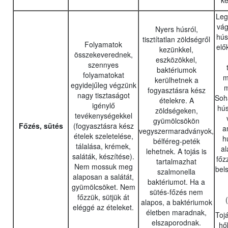
ké
Leg
vág
Nyers húsról,
hús
tisztítatlan zöldségről
Folyamatok
elő
kezünkkel,
összekeverednek,
eszközökkel,
szennyes
baktériumok
folyamatokat
m
kerülhetnek a
egyidejűleg végzünk
m
fogyasztásra kész
nagy tisztaságot
Soha
ételekre. A
igénylő
hús
zöldségeken,
tevékenységekkel
gyümölcsökön
Főzés, sütés
(fogyasztásra kész
a
vegyszermaradványok,
ételek szeletelése,
h
bélféreg-peték
tálalása, krémek,
al
lehetnek. A tojás is
saláták, készítése).
főz
tartalmazhat
Nem mossuk meg
bels
szalmonella
alaposan a salátát,
baktériumot. Ha a
gyümölcsöket. Nem
sütés-főzés nem
főzzük, sütjük át
alapos, a baktériumok
eléggé az ételeket.
életben maradnak,
Toj
elszaporodnak.
hő