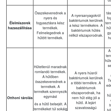
d
Összekeverednek a
tá
A nyersanyagokról
nyers és
fo
baktériumok kerülnek
Élelmiszerek
fogyasztásra kész
ter
a kész termékekre. A
hazaszállítása
termékek.
hű
baktériumok hűtés
Felmelegednek a
gy
nélkül elszaporodnak.
hűtött termékek.
h
A
ter
hűt
s
Hűtetlenül maradnak
romlandó termékek.
A nyers húsról
A hűtőben
baktériumok kerülnek
T
összekeverednek a
a többi termékre. A
ed
termékek. A
baktériumok
termékek szennyezik
elszaporodnak, ha
hű
egymást
Otthoni tárolás
nem hűt elég jól a
hűtő. A lejárt
és a hűtő belsejét. A
h
szavatosságú
termékeket túl sokáig
hő