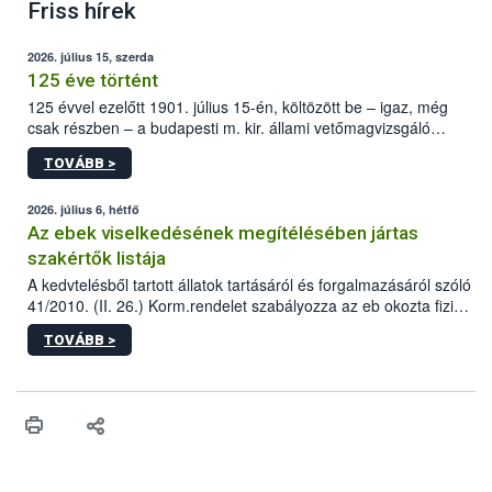
Friss hírek
2026. július 15, szerda
125 éve történt
125 évvel ezelőtt 1901. július 15-én, költözött be – igaz, még
csak részben – a budapesti m. kir. állami vetőmagvizsgáló
állomás a Kis Rókus utca 15. szám alatti, Czigler Győző által
TOVÁBB >
tervezett új épületébe.
2026. július 6, hétfő
Az ebek viselkedésének megítélésében jártas
szakértők listája
A kedvtelésből tartott állatok tartásáról és forgalmazásáról szóló
41/2010. (II. 26.) Korm.rendelet szabályozza az eb okozta fizikai
sérülés, illetve ennek veszélye keletkezésekor felmerülő
TOVÁBB >
hatósági feladatokat, valamint a veszélyes eb tartását és annak
engedélyezését. Ezen eljárások során szükség esetén be kell
vonni az ebek viselkedésének megítélésében jártas szakértőt.