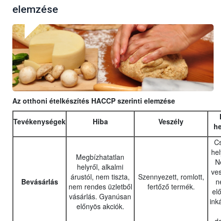
elemzése
Az otthoni ételkészítés HACCP szerinti elemzése
Tevékenységek
Hiba
Veszély
he
C
hel
Megbízhatatlan
N
helyről, alkalmi
ves
árustól, nem tiszta,
Szennyezett, romlott,
Bevásárlás
n
nem rendes üzletből
fertőző termék.
elő
vásárlás. Gyanúsan
ink
előnyös akciók.