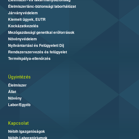
Élelmiszerlánc-biztonsági laborhálózat
Járványvédelem
Kiemelt ügyek, EUTR
Kockázatkezelés
Mezőgazdasági genetikai erőforrások
Növényvédelem
Nyilvántartási és Felügyeleti Díj
Rendszerszervezés és felügyelet
Termékpálya-ellenőrzés
Ügyintézés
Élelmiszer
Állat
Növény
Labor/Egyéb
Kapcsolat
Nébih Igazgatóságok
Nébih Laboratóriumok