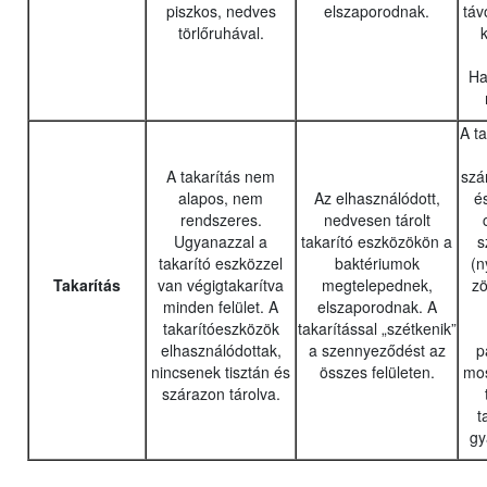
piszkos, nedves
elszaporodnak.
táv
törlőruhával.
k
Ha
A t
A takarítás nem
szár
alapos, nem
Az elhasználódott,
é
rendszeres.
nedvesen tárolt
Ugyanazzal a
takarító eszközökön a
s
takarító eszközzel
baktériumok
(n
Takarítás
van végigtakarítva
megtelepednek,
zö
minden felület. A
elszaporodnak. A
takarítóeszközök
takarítással „szétkenik”
elhasználódottak,
a szennyeződést az
p
nincsenek tisztán és
összes felületen.
mos
szárazon tárolva.
t
gy