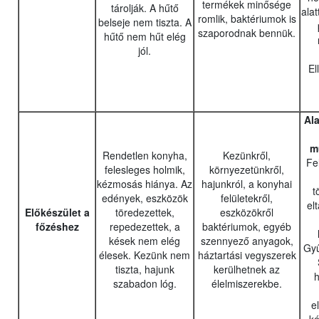
termékek minősége
tárolják. A hűtő
alat
romlik, baktériumok is
belseje nem tiszta. A
szaporodnak bennük.
hűtő nem hűt elég
jól.
El
Al
m
Rendetlen konyha,
Kezünkről,
Fe
felesleges holmik,
környezetünkről,
kézmosás hiánya. Az
hajunkról, a konyhai
t
edények, eszközök
felületekről,
el
Előkészület a
töredezettek,
eszközökről
főzéshez
repedezettek, a
baktériumok, egyéb
kések nem elég
szennyező anyagok,
Gyű
élesek. Kezünk nem
háztartási vegyszerek
tiszta, hajunk
kerülhetnek az
h
szabadon lóg.
élelmiszerekbe.
e