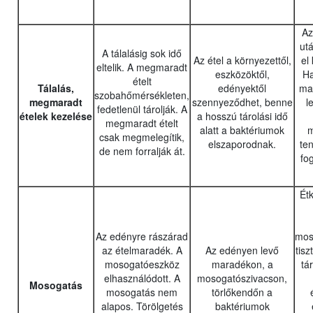
Az
utá
A tálalásig sok idő
Az étel a környezettől,
el
eltelik. A megmaradt
eszközöktől,
Ha
ételt
Tálalás,
edényektől
ma
szobahőmérsékleten,
megmaradt
szennyeződhet, benne
l
fedetlenül tárolják. A
ételek kezelése
a hosszú tárolási idő
megmaradt ételt
alatt a baktériumok
m
csak megmelegítik,
elszaporodnak.
te
de nem forralják át.
fog
Ét
Az edényre rászárad
mos
az ételmaradék. A
Az edényen levő
tisz
mosogatóeszköz
maradékon, a
tá
elhasználódott. A
mosogatószivacson,
Mosogatás
mosogatás nem
törlőkendőn a
alapos. Törölgetés
baktériumok