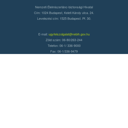
Nemzeti Élelmiszerlánc-biztonsági Hivatal
Cím: 1024 Budapest, Keleti Károly utca. 24.
Levelezési cím: 1525 Budapest. Pf. 30.
E-mail:
ugyfelszolgalat@nebih.gov.hu
Zöld szám: 06-80/263-244
Telefon: 06-1/ 336-9000
Fax: 06-1/336-9479