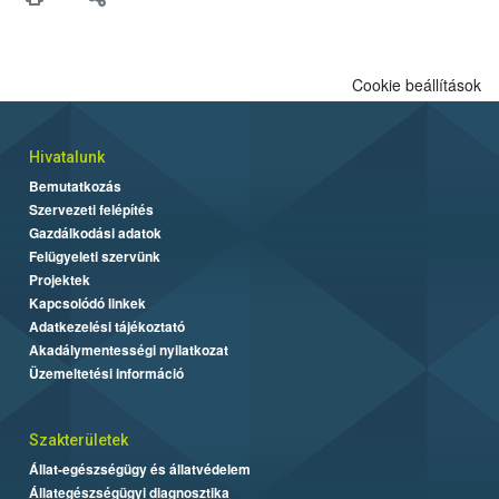
felhasználók számára is elérhető és ökológiai termesztésben is
engedélyezett.
Cookie beállítások
Hivatalunk
Bemutatkozás
Szervezeti felépítés
Gazdálkodási adatok
Felügyeleti szervünk
Projektek
Kapcsolódó linkek
Adatkezelési tájékoztató
Akadálymentességi nyilatkozat
Üzemeltetési információ
Szakterületek
Állat-egészségügy és állatvédelem
Állategészségügyi diagnosztika