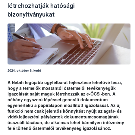
létrehozhatják hatósági
bizonyítványukat
2024. október 8, kedd
A Nébih legújabb ügyfélbarát fejlesztése lehetővé teszi,
hogy a termelők mostantól őstermelői tevékenyégük
igazolását saját maguk létrehozzák az e-ŐCSI-ben. A
néhány egyszerű lépéssel generált dokumentum
egyenértékű a papíralapon előállított igazolással. Az új
funkció nem csak jelentős könnyítést nyújt az agrár- és
vidékfejlesztési pályázatok dokumentumcsomagjának
összeállításában, de alkalmas lehet bármilyen intézmény
felé történő őstermelői tevékenység igazolásához.