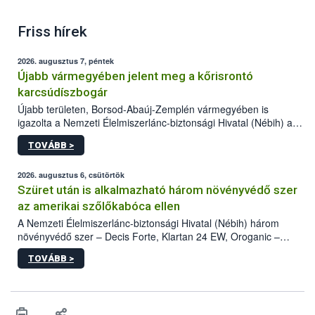
Friss hírek
2026. augusztus 7, péntek
Újabb vármegyében jelent meg a kőrisrontó
karcsúdíszbogár
Újabb területen, Borsod-Abaúj-Zemplén vármegyében is
igazolta a Nemzeti Élelmiszerlánc-biztonsági Hivatal (Nébih) a
kőrisrontó karcsúdíszbogár (Agrilus planipennis) jelenlétét. A
TOVÁBB >
kártevőt nem csak színcsapdában találták meg, de már fertőzött
fában is azonosították. A növényvédelmi szakemberek folytatják
az intenzív felderítést, emellett az intézkedéseket a szlovák
2026. augusztus 6, csütörtök
hatósággal is összehangolják a terjedés megállítása érdekében.
Szüret után is alkalmazható három növényvédő szer
az amerikai szőlőkabóca ellen
A Nemzeti Élelmiszerlánc-biztonsági Hivatal (Nébih) három
növényvédő szer – Decis Forte, Klartan 24 EW, Oroganic –
engedélyokiratát módosította, így azok a szüretet követően,
TOVÁBB >
egészen a vesszőérettség (BBCH 91) stádiumáig
felhasználhatóak a szőlőben. A kiterjesztések célja, hogy a korai
érésű szőlőkben is legyen lehetőség a károsító elleni további
védekezésre. Az Oroganic készítmény kis kiszerelésben kiskerti