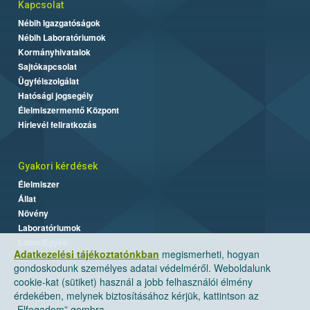
Kapcsolat
Nébih Igazgatóságok
Nébih Laboratóriumok
Kormányhivatalok
Sajtókapcsolat
Ügyfélszolgálat
Hatósági jogsegély
Élelmiszermentő Központ
Hírlevél feliratkozás
Gyakori kérdések
Élelmiszer
Állat
Növény
Laboratóriumok
Labor/Egyéb
Adatkezelési tájékoztatónkban
megismerheti, hogyan
gondoskodunk személyes adatai védelméről. Weboldalunk
cookie-kat (sütiket) használ a jobb felhasználói élmény
érdekében, melynek biztosításához kérjük, kattintson az
„Elfogadom” gombra.