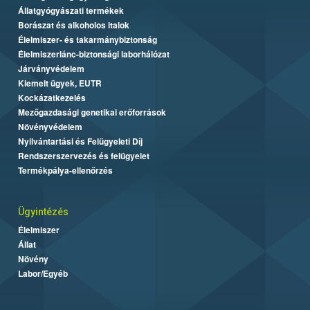
Állatgyógyászati termékek
Borászat és alkoholos italok
Élelmiszer- és takarmánybiztonság
Élelmiszerlánc-biztonsági laborhálózat
Járványvédelem
Kiemelt ügyek, EUTR
Kockázatkezelés
Mezőgazdasági genetikai erőforrások
Növényvédelem
Nyilvántartási és Felügyeleti Díj
Rendszerszervezés és felügyelet
Termékpálya-ellenőrzés
Ügyintézés
Élelmiszer
Állat
Növény
Labor/Egyéb