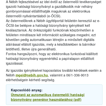
A Nébih fejlesztésével az idei évtől az őstermelői tevékenységet
igazoló hatósági bizonyítványt a gazdálkodók már néhány
gombnyomással előállíthatják maguknak az elektronikus
őstermelői nyilvántartásból (e-ŐCSI).
Az őstermelőknek a Nébih ügyfélportál felületén keresztül az e-
ŐCSI-be belépve a hatósági bizonyítvány igénylését kell
kiválasztaniuk. Az önkiszolgáló funkciónak köszönhetően a
felületen mindössze két információt szükséges megadni, ezt
követően pedig automatikusan létrejön a minősített digitális
aláírással ellátott igazolás, mely a későbbiekben is bármikor
letölthető, illetve újra generálható.
Fontos hangsúlyozni, hogy az elektronikus funkcióval kiállított
hatósági bizonyítvány egyenértékű a papíralapon előállított
igazolással.
Az igazolás igénylésével kapcsolatos további kérdések esetén a
Nébih
mgei@nebih.gov.hu
, valamint a 06/1-336-9013
elérhetőségein kérhető segítség.
Kapcsolódó anyag:
Útmutató az automatikus őstermelői hatósági
bizonyítvány generátor használatához (pdf)