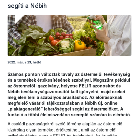
segíti a Nébih
2022. május 23, hétfő
Számos ponton változtak tavaly az őstermelői tevékenység
és a termékek értékesítésének szabályai. Megszűnt például
az őstermelői igazolvány, helyette FELIR azonosítót és
Nébih tevékenységazonosítót kell igényelni, majd ezeket
megjeleníteni a szabályos árusításhoz. Az előírásoknak
megfelelő vásárlói tájékoztatásban a Nébih új, online
„plakátgeneráló” lehetőséggel segíti az őstermelőket. A
funkció a többi élelmiszerlánc szereplő számára is elérhető.
A családi gazdaságokról szóló törvény alapján az őstermelő
kizárólag olyan terméket értékesíthet, amit az őstermelői
nyilvántartásba, azaz a FELIR-be bejelentett. Az árusítás