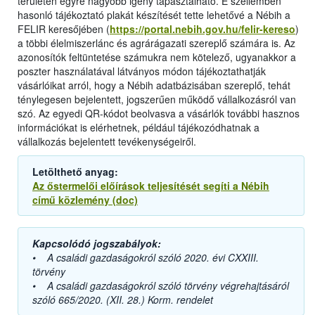
területen egyre nagyobb igény tapasztalható. E szellemben
hasonló tájékoztató plakát készítését tette lehetővé a Nébih a
FELIR keresőjében (
https://portal.nebih.gov.hu/felir-kereso
)
a többi élelmiszerlánc és agrárágazati szereplő számára is. Az
azonosítók feltüntetése számukra nem kötelező, ugyanakkor a
poszter használatával látványos módon tájékoztathatják
vásárlóikat arról, hogy a Nébih adatbázisában szereplő, tehát
ténylegesen bejelentett, jogszerűen működő vállalkozásról van
szó. Az egyedi QR-kódot beolvasva a vásárlók további hasznos
információkat is elérhetnek, például tájékozódhatnak a
vállalkozás bejelentett tevékenységeiről.
Letölthető anyag:
Az őstermelői előírások teljesítését segíti a Nébih
című közlemény (doc)
Kapcsolódó jogszabályok:
• A családi gazdaságokról szóló 2020. évi CXXIII.
törvény
• A családi gazdaságokról szóló törvény végrehajtásáról
szóló 665/2020. (XII. 28.) Korm. rendelet