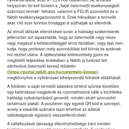
helyszínén fel kell tüntetni a „Saját őstermelői tevékenységből
származó termék” feliratot, valamint a FELIR azonosítót és a
Nébih tevékenységazonosítót is. Ezek hiányában a termelőt
akár 100 ezer forintos bírsággal is sújthatják az ellenőrök.
Az elmúlt időszak ellenőrzései során a hatósági szakemberek
jellemzően azt tapasztalták, hogy az őstermelők nagy része
vagy magával a kötelezettséggel sincs tisztában, vagy épp nem
tudja, hogy pontosan mely azonosítókat kell kiírnia és azoknak
hol nézhet utána. A tájékoztatási kötelezettség gyors és
megfelelő teljesítése érdekében a Nébih új funkciót tett
elérhetővé őstermelő kereső felületén
(
https://portal.nebih.gov.hu/ostermelo-kereso
),
megkönnyítve a nyilvánosan kihelyezendő feliratok előállítását.
A felületen a saját termelői adatokra történő szűrést követően
egy kattintással megjelenik és nyomtathatóvá válik a közhiteles
hatósági nyilvántartásból generált, minden elvárt azonosítót
tartalmazó plakát. A poszteren egy egyedi QR kód is szerepel,
amely a vásárlók számára teszi lehetővé az adatok
valódiságának egyszerű visszaellenőrzését.
A vállalkozások lakossági ellenőrizhetősége iránt minden