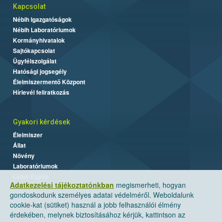
Kapcsolat
Nébih Igazgatóságok
Nébih Laboratóriumok
Kormányhivatalok
Sajtókapcsolat
Ügyfélszolgálat
Hatósági jogsegély
Élelmiszermentő Központ
Hírlevél feliratkozás
Gyakori kérdések
Élelmiszer
Állat
Növény
Laboratóriumok
Labor/Egyéb
Adatkezelési tájékoztatónkban
megismerheti, hogyan
gondoskodunk személyes adatai védelméről. Weboldalunk
cookie-kat (sütiket) használ a jobb felhasználói élmény
érdekében, melynek biztosításához kérjük, kattintson az