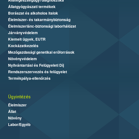
Állatgyógyászati termékek
Borászat és alkoholos italok
Élelmiszer- és takarmánybiztonság
Élelmiszerlánc-biztonsági laborhálózat
Járványvédelem
Kiemelt ügyek, EUTR
Kockázatkezelés
Mezőgazdasági genetikai erőforrások
Növényvédelem
Nyilvántartási és Felügyeleti Díj
Rendszerszervezés és felügyelet
Termékpálya-ellenőrzés
Ügyintézés
Élelmiszer
Állat
Növény
Labor/Egyéb