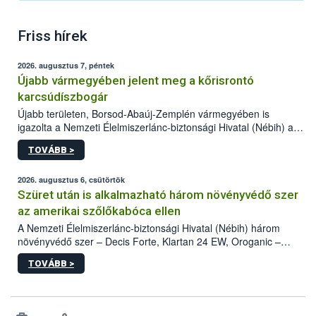
Friss hírek
2026. augusztus 7, péntek
Újabb vármegyében jelent meg a kőrisrontó
karcsúdíszbogár
Újabb területen, Borsod-Abaúj-Zemplén vármegyében is
igazolta a Nemzeti Élelmiszerlánc-biztonsági Hivatal (Nébih) a
kőrisrontó karcsúdíszbogár (Agrilus planipennis) jelenlétét. A
TOVÁBB >
kártevőt nem csak színcsapdában találták meg, de már fertőzött
fában is azonosították. A növényvédelmi szakemberek folytatják
az intenzív felderítést, emellett az intézkedéseket a szlovák
2026. augusztus 6, csütörtök
hatósággal is összehangolják a terjedés megállítása érdekében.
Szüret után is alkalmazható három növényvédő szer
az amerikai szőlőkabóca ellen
A Nemzeti Élelmiszerlánc-biztonsági Hivatal (Nébih) három
növényvédő szer – Decis Forte, Klartan 24 EW, Oroganic –
engedélyokiratát módosította, így azok a szüretet követően,
TOVÁBB >
egészen a vesszőérettség (BBCH 91) stádiumáig
felhasználhatóak a szőlőben. A kiterjesztések célja, hogy a korai
érésű szőlőkben is legyen lehetőség a károsító elleni további
védekezésre. Az Oroganic készítmény kis kiszerelésben kiskerti