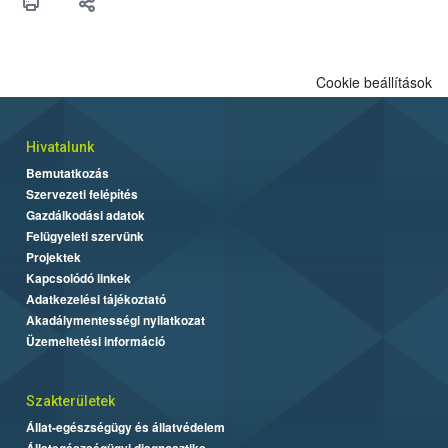
felhasználók számára is elérhető és ökológiai termesztésben is
engedélyezett.
Cookie beállítások
Hivatalunk
Bemutatkozás
Szervezeti felépítés
Gazdálkodási adatok
Felügyeleti szervünk
Projektek
Kapcsolódó linkek
Adatkezelési tájékoztató
Akadálymentességi nyilatkozat
Üzemeltetési információ
Szakterületek
Állat-egészségügy és állatvédelem
Állategészségügyi diagnosztika