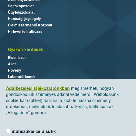
Sajtókapcsolat
Ügyfélszolgálat
Hatósági jogsegély
Élelmiszermentő Központ
Hírlevél feliratkozás
Gyakori kérdések
Élelmiszer
Állat
Növény
Laboratóriumok
Labor/Egyéb
Adatkezelési tájékoztatónkban
megismerheti, hogyan
gondoskodunk személyes adatai védelméről. Weboldalunk
cookie-kat (sütiket) használ a jobb felhasználói élmény
érdekében, melynek biztosításához kérjük, kattintson az
„Elfogadom” gombra.
Statisztikai célú sütik