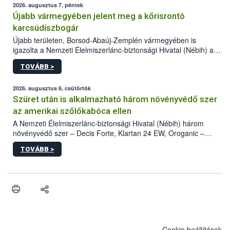
2026. augusztus 7, péntek
Újabb vármegyében jelent meg a kőrisrontó
karcsúdíszbogár
Újabb területen, Borsod-Abaúj-Zemplén vármegyében is
igazolta a Nemzeti Élelmiszerlánc-biztonsági Hivatal (Nébih) a
kőrisrontó karcsúdíszbogár (Agrilus planipennis) jelenlétét. A
TOVÁBB >
kártevőt nem csak színcsapdában találták meg, de már fertőzött
fában is azonosították. A növényvédelmi szakemberek folytatják
az intenzív felderítést, emellett az intézkedéseket a szlovák
2026. augusztus 6, csütörtök
hatósággal is összehangolják a terjedés megállítása érdekében.
Szüret után is alkalmazható három növényvédő szer
az amerikai szőlőkabóca ellen
A Nemzeti Élelmiszerlánc-biztonsági Hivatal (Nébih) három
növényvédő szer – Decis Forte, Klartan 24 EW, Oroganic –
engedélyokiratát módosította, így azok a szüretet követően,
TOVÁBB >
egészen a vesszőérettség (BBCH 91) stádiumáig
felhasználhatóak a szőlőben. A kiterjesztések célja, hogy a korai
érésű szőlőkben is legyen lehetőség a károsító elleni további
védekezésre. Az Oroganic készítmény kis kiszerelésben kiskerti
felhasználók számára is elérhető és ökológiai termesztésben is
engedélyezett.
Cookie beállítások