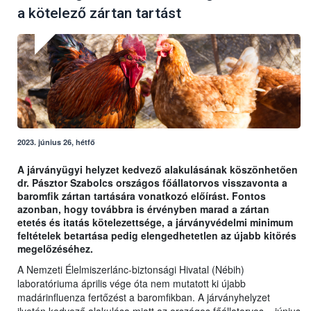
a kötelező zártan tartást
2023. június 26, hétfő
A járványügyi helyzet kedvező alakulásának köszönhetően
dr. Pásztor Szabolcs országos főállatorvos visszavonta a
baromfik zártan tartására vonatkozó előírást. Fontos
azonban, hogy továbbra is érvényben marad a zártan
etetés és itatás kötelezettsége, a járványvédelmi minimum
feltételek betartása pedig elengedhetetlen az újabb kitörés
megelőzéséhez.
A Nemzeti Élelmiszerlánc-biztonsági Hivatal (Nébih)
laboratóriuma április vége óta nem mutatott ki újabb
madárinfluenza fertőzést a baromfikban. A járványhelyzet