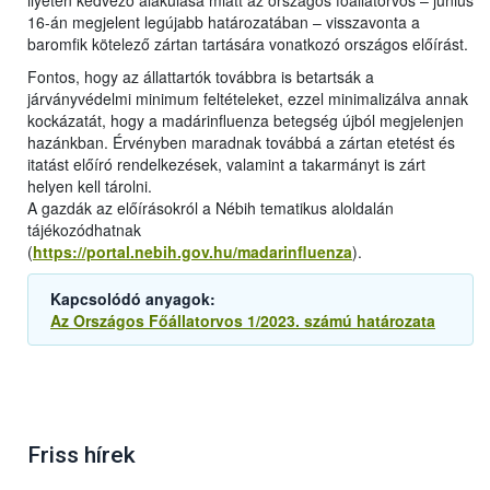
ilyetén kedvező alakulása miatt az országos főállatorvos – június
16-án megjelent legújabb határozatában – visszavonta a
baromfik kötelező zártan tartására vonatkozó országos előírást.
Fontos, hogy az állattartók továbbra is betartsák a
járványvédelmi minimum feltételeket, ezzel minimalizálva annak
kockázatát, hogy a madárinfluenza betegség újból megjelenjen
hazánkban. Érvényben maradnak továbbá a zártan etetést és
itatást előíró rendelkezések, valamint a takarmányt is zárt
helyen kell tárolni.
A gazdák az előírásokról a Nébih tematikus aloldalán
tájékozódhatnak
(
https://portal.nebih.gov.hu/madarinfluenza
).
Kapcsolódó anyagok:
Az Országos Főállatorvos 1/2023. számú határozata
Friss hírek