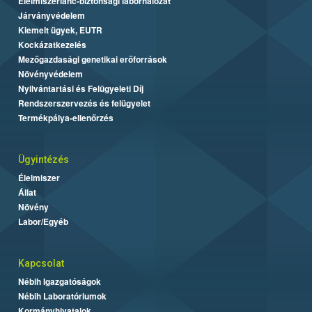
Élelmiszerlánc-biztonsági laborhálózat
Járványvédelem
Kiemelt ügyek, EUTR
Kockázatkezelés
Mezőgazdasági genetikai erőforrások
Növényvédelem
Nyilvántartási és Felügyeleti Díj
Rendszerszervezés és felügyelet
Termékpálya-ellenőrzés
Ügyintézés
Élelmiszer
Állat
Növény
Labor/Egyéb
Kapcsolat
Nébih Igazgatóságok
Nébih Laboratóriumok
Kormányhivatalok