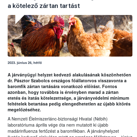
a kötelező zártan tartást
2023. június 26, hétfő
A járványügyi helyzet kedvező alakulásának köszönhetően
dr. Pásztor Szabolcs országos főállatorvos visszavonta a
baromfik zártan tartására vonatkozó előírást. Fontos
azonban, hogy továbbra is érvényben marad a zártan
etetés és itatás kötelezettsége, a járványvédelmi minimum
feltételek betartása pedig elengedhetetlen az újabb kitörés
megelőzéséhez.
A Nemzeti Élelmiszerlánc-biztonsági Hivatal (Nébih)
laboratóriuma április vége óta nem mutatott ki újabb
madárinfluenza fertőzést a baromfikban. A járványhelyzet