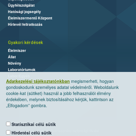
Ügyfélszolgálat
Hatósági jogsegély
Élelmiszermentő Központ
Hírlevél feliratkozás
Gyakori kérdések
Élelmiszer
Állat
Növény
Laboratóriumok
Labor/Egyéb
Adatkezelési tájékoztatónkban
megismerheti, hogyan
gondoskodunk személyes adatai védelméről. Weboldalunk
cookie-kat (sütiket) használ a jobb felhasználói élmény
érdekében, melynek biztosításához kérjük, kattintson az
„Elfogadom” gombra.
Statisztikai célú sütik
Nemzeti Élelmiszerlánc-biztonsági Hivatal
Hirdetési célú sütik