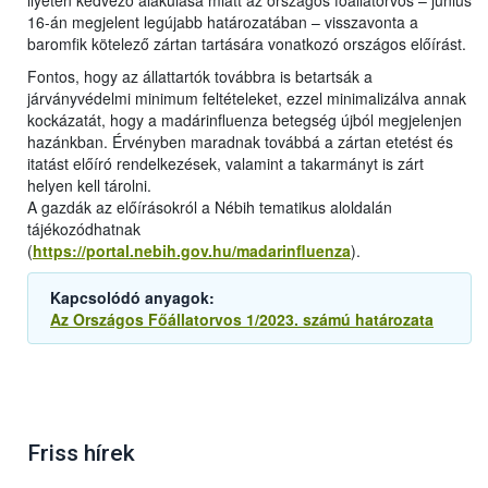
ilyetén kedvező alakulása miatt az országos főállatorvos – június
16-án megjelent legújabb határozatában – visszavonta a
baromfik kötelező zártan tartására vonatkozó országos előírást.
Fontos, hogy az állattartók továbbra is betartsák a
járványvédelmi minimum feltételeket, ezzel minimalizálva annak
kockázatát, hogy a madárinfluenza betegség újból megjelenjen
hazánkban. Érvényben maradnak továbbá a zártan etetést és
itatást előíró rendelkezések, valamint a takarmányt is zárt
helyen kell tárolni.
A gazdák az előírásokról a Nébih tematikus aloldalán
tájékozódhatnak
(
https://portal.nebih.gov.hu/madarinfluenza
).
Kapcsolódó anyagok:
Az Országos Főállatorvos 1/2023. számú határozata
Friss hírek