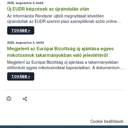
2026. augusztus 4, kedd
Új EUDR képzések az újraindulás után
Az Információs Rendszer újbóli megnyitását követően
újraindultak az EUDR szerinti piaci szereplőknek szóló online
képzések.
TOVÁBB >
2026. augusztus 3, hétfő
Megjelent az Európai Bizottság új ajánlása egyes
mikotoxinok takarmányokban való jelenlétéről
Megjelent az Európai Bizottság új ajánlása a takarmányokban
előforduló egyes mikotoxinokkal kapcsolatban. A dokumentum
2027-től új irányértékek alkalmazását írja elő, és a jelenleg
TOVÁBB >
hatályos uniós ajánlások helyébe lép.
Cookie beállítások