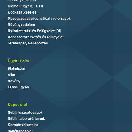
Kiemelt ügyek, EUTR
Kockázatkezelés
Mezőgazdasági genetikai erőforrások
Növényvédelem
Nyilvántartási és Felügyeleti Díj
Rendszerszervezés és felügyelet
Termékpálya-ellenőrzés
Ügyintézés
Élelmiszer
Állat
Növény
Labor/Egyéb
Kapcsolat
Nébih Igazgatóságok
Nébih Laboratóriumok
Kormányhivatalok
Sajtókapcsolat