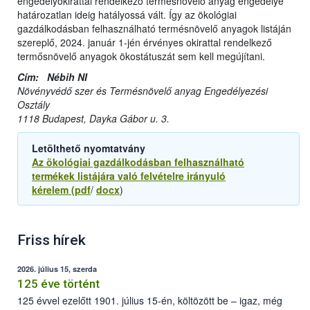
engedélyokirattal rendelkező termésnövelő anyag engedélye
határozatlan ideig hatályossá vált. Így az ökológiai
gazdálkodásban felhasználható termésnövelő anyagok listáján
szereplő, 2024. január 1-jén érvényes okirattal rendelkező
termősnövelő anyagok ökostátuszát sem kell megújítani.
Cím: Nébih NI
Növényvédő szer és Termésnövelő anyag Engedélyezési
Osztály
1118 Budapest, Dayka Gábor u. 3.
Letölthető nyomtatvány
Az ökológiai gazdálkodásban felhasználható
termékek listájára való felvételre irányuló
kérelem
(pdf
/
docx
)
Friss hírek
2026. július 15, szerda
125 éve történt
125 évvel ezelőtt 1901. július 15-én, költözött be – igaz, még