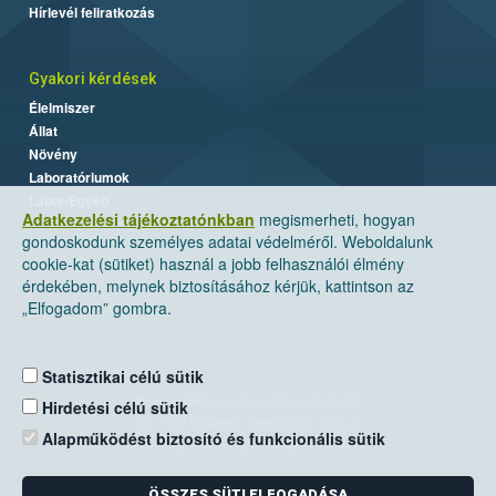
Hírlevél feliratkozás
Gyakori kérdések
Élelmiszer
Állat
Növény
Laboratóriumok
Labor/Egyéb
Adatkezelési tájékoztatónkban
megismerheti, hogyan
gondoskodunk személyes adatai védelméről. Weboldalunk
cookie-kat (sütiket) használ a jobb felhasználói élmény
érdekében, melynek biztosításához kérjük, kattintson az
„Elfogadom” gombra.
Statisztikai célú sütik
Nemzeti Élelmiszerlánc-biztonsági Hivatal
Hirdetési célú sütik
Cím: 1024 Budapest, Keleti Károly utca. 24.
Alapműködést biztosító és funkcionális sütik
Levelezési cím: 1525 Budapest. Pf. 30.
ÖSSZES SÜTI ELFOGADÁSA