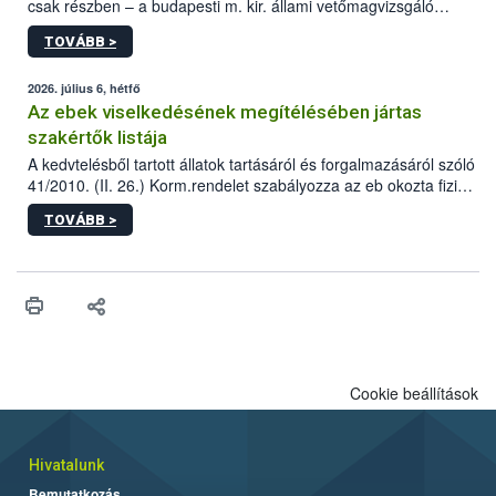
csak részben – a budapesti m. kir. állami vetőmagvizsgáló
állomás a Kis Rókus utca 15. szám alatti, Czigler Győző által
TOVÁBB >
tervezett új épületébe.
2026. július 6, hétfő
Az ebek viselkedésének megítélésében jártas
szakértők listája
A kedvtelésből tartott állatok tartásáról és forgalmazásáról szóló
41/2010. (II. 26.) Korm.rendelet szabályozza az eb okozta fizikai
sérülés, illetve ennek veszélye keletkezésekor felmerülő
TOVÁBB >
hatósági feladatokat, valamint a veszélyes eb tartását és annak
engedélyezését. Ezen eljárások során szükség esetén be kell
vonni az ebek viselkedésének megítélésében jártas szakértőt.
Cookie beállítások
Hivatalunk
Bemutatkozás