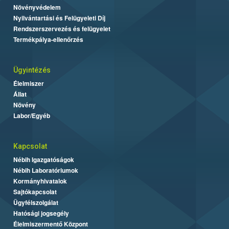
Növényvédelem
Nyilvántartási és Felügyeleti Díj
Rendszerszervezés és felügyelet
Termékpálya-ellenőrzés
Ügyintézés
Élelmiszer
Állat
Növény
Labor/Egyéb
Kapcsolat
Nébih Igazgatóságok
Nébih Laboratóriumok
Kormányhivatalok
Sajtókapcsolat
Ügyfélszolgálat
Hatósági jogsegély
Élelmiszermentő Központ