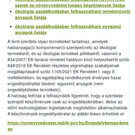
szerek és növényvédelmi hatású készítmények listája
ökológiai gazdálkodásban felhasználható termésnövelő
anyagok listája
ökológiai gazdálkodásban felhasználható
egyszerű
anyagok
listája
A fenti szerlista olyan termékeket tartalmaz, amelyek
hatóanyaga(i)/ komponense(i) szerepel(nek) az ökológiai
termelésről, és az ökológiai termékek jelöléséről, valamint a
834/2007/ EK tanácsi rendelet hatályon kívül helyezéséről szóló,
848/2018 EK Rendelet részletes végrehajtási szabályainak
megállapításáról szóló 1165/2021 EK Rendelet I. vagy II.
mellékletében, és egyidejűleg rendelkeznek érvényes hazai
engedélyokirattal (kivéve: egyszerű anyagok (nem
engedélyköteles termékek)).
A hatóság felhívja a felhasználók figyelmét, hogy a szerlistán
szereplő készítmények csak az engedélyokiratban, illetve az
előírt technológiában foglaltaknak megfelelően alkalmazhatóak.
A készítmények engedélyokiratai az alábbi linken érhetőek el:
https://novenyvedoszer.nebih.gov.hu/Engedelykereso/kere
so