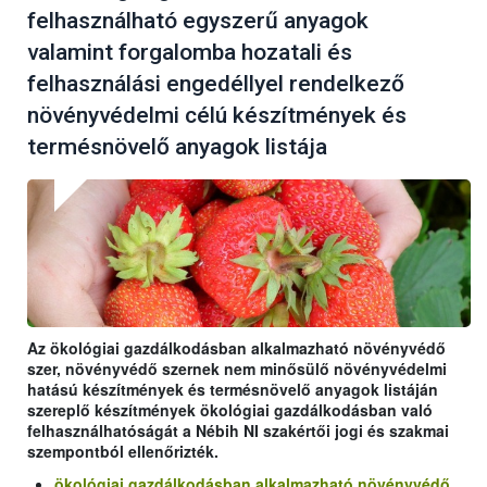
felhasználható egyszerű anyagok
valamint forgalomba hozatali és
felhasználási engedéllyel rendelkező
növényvédelmi célú készítmények és
termésnövelő anyagok listája
Az ökológiai gazdálkodásban alkalmazható növényvédő
szer, növényvédő szernek nem minősülő növényvédelmi
hatású készítmények és termésnövelő anyagok listáján
szereplő készítmények ökológiai gazdálkodásban való
felhasználhatóságát a Nébih NI szakértői jogi és szakmai
szempontból ellenőrizték.
ökológiai gazdálkodásban alkalmazható növényvédő