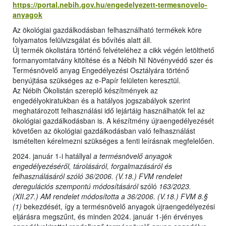
https://portal.nebih.gov.hu/engedelyezett-termesnovelo-
anyagok
Az ökológiai gazdálkodásban felhasználható termékek köre
folyamatos felülvizsgálat és bővítés alatt áll.
Új termék ökolistára történő felvételéhez a cikk végén letölthető
formanyomtatvány kitöltése és a Nébih NI Növényvédő szer és
Termésnövelő anyag Engedélyezési Osztályára történő
benyújtása szükséges az e-Papír felületen keresztül.
Az Nébih Ökolistán szereplő készítmények az
engedélyokiratukban és a hatályos jogszabályok szerint
meghatározott felhasználási idő lejártáig használhatók fel az
ökológiai gazdálkodásban is. A készítmény újraengedélyezését
követően az ökológiai gazdálkodásban való felhasználást
ismételten kérelmezni szükséges a fenti leírásnak megfelelően.
2024. január 1-i hatállyal
a termésnövelő anyagok
engedélyezéséről, tárolásáról, forgalmazásáról és
felhasználásáról szóló 36/2006. (V.18.) FVM rendelet
deregulációs szempontú módosításáról
szóló
163/2023.
(XII.27.) AM rendelet módosította a 36/2006. (V.18.) FVM 8.§
(1)
bekezdését, így a termésnövelő anyagok újraengedélyezési
eljárásra megszűnt, és minden 2024. január 1-jén érvényes