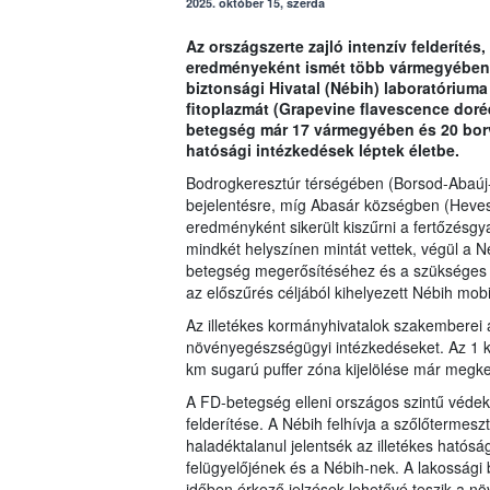
2025. október 15, szerda
Az országszerte zajló intenzív felderítés
eredményeként ismét több vármegyében é
biztonsági Hivatal (Nébih) laboratórium
fitoplazmát (Grapevine flavescence doré
betegség már 17 vármegyében és 20 borvi
hatósági intézkedések léptek életbe.
Bodrogkeresztúr térségében (Borsod-Abaúj-
bejelentésre, míg Abasár községben (Heves 
eredményként sikerült kiszűrni a fertőzésg
mindkét helyszínen mintát vettek, végül a Né
betegség megerősítéséhez és a szükséges 
az előszűrés céljából kihelyezett Nébih mobi
Az illetékes kormányhivatalok szakemberei a
növényegészségügyi intézkedéseket. Az 1 km-
km sugarú puffer zóna kijelölése már megke
A FD-betegség elleni országos szintű védek
felderítése. A Nébih felhívja a szőlőtermesz
haladéktalanul jelentsék az illetékes ható
felügyelőjének és a Nébih-nek. A lakossági 
időben érkező jelzések lehetővé teszik a n