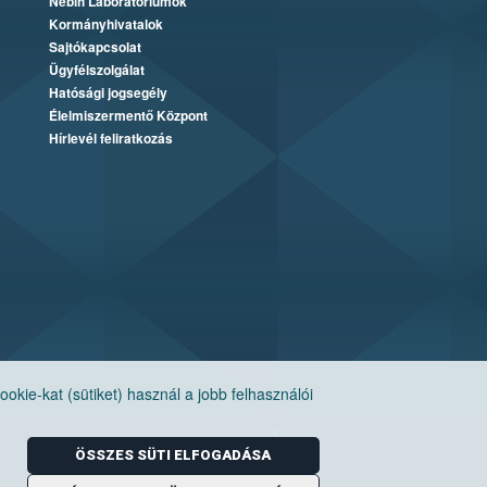
Nébih Laboratóriumok
Kormányhivatalok
Sajtókapcsolat
Ügyfélszolgálat
Hatósági jogsegély
Élelmiszermentő Központ
Hírlevél feliratkozás
ie-kat (sütiket) használ a jobb felhasználói
ÖSSZES SÜTI ELFOGADÁSA