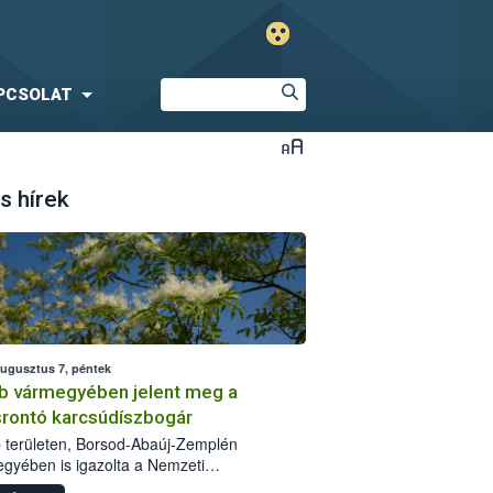
PCSOLAT
s hírek
augusztus 7, péntek
b vármegyében jelent meg a
srontó karcsúdíszbogár
 területen, Borsod-Abaúj-Zemplén
gyében is igazolta a Nemzeti
iszerlánc-biztonsági Hivatal (Nébih) a