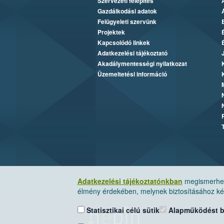
Szervezeti felépítés
Gazdálkodási adatok
Felügyeleti szervünk
Projektek
Kapcsolódó linkek
Adatkezelési tájékoztató
Akadálymentességi nyilatkozat
Üzemeltetési információ
Adatkezelési tájékoztatónkban
megismerheti
élmény érdekében, melynek biztosításához kér
Statisztikai célú sütik
Alapműködést biz