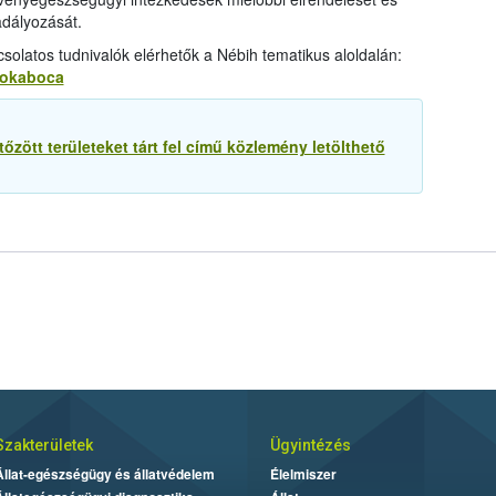
adályozását.
olatos tudnivalók elérhetők a Nébih tematikus aloldalán:
olokaboca
tőzött területeket tárt fel című közlemény letölthető
Szakterületek
Ügyintézés
Állat-egészségügy és állatvédelem
Élelmiszer