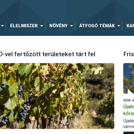
ÉLELMISZER
NÖVÉNY
ÁTFOGÓ TÉMÁK
KA
D-vel fertőzött területeket tárt fel
Fris
2026. 
Újab
kőri
Újabb
várme
Élelm