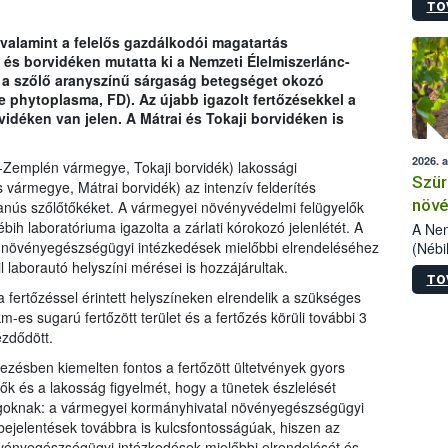
TO
kőris
jelen
, valamint a felelős gazdálkodói magatartás
talál
s borvidéken mutatta ki a Nemzeti Élelmiszerlánc-
azono
a a szőlő aranyszínű sárgaság betegséget okozó
folyta
e phytoplasma, FD). Az újabb igazolt fertőzésekkel a
intéz
déken van jelen. A Mátrai és Tokaji borvidéken is
össze
érdek
2026. 
Zemplén vármegye, Tokaji borvidék) lakossági
Szür
vármegye, Mátrai borvidék) az intenzív felderítés
növé
yanús szőlőtőkéket. A vármegyei növényvédelmi felügyelők
bih laboratóriuma igazolta a zárlati kórokozó jelenlétét. A
szől
A Nem
növényegészségügyi intézkedések mielőbbi elrendeléséhez
(Nébi
Klart
l laborautó helyszíni mérései is hozzájárultak.
TO
módos
 fertőzéssel érintett helyszíneken elrendelik a szükséges
egész
es sugarú fertőzött terület és a fertőzés körüli további 3
felha
zdődött.
célja
lehet
ezésben kiemelten fontos a fertőzött ültetvények gyors
Az Or
tők és a lakosság figyelmét, hogy a tünetek észlelését
felha
ságoknak: a vármegyei kormányhivatal növényegészségügyi
terme
bejelentések továbbra is kulcsfontosságúak, hiszen az
övényegészségügyi intézkedések mielőbbi elrendelését és