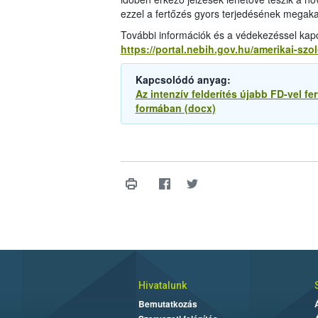
ezzel a fertőzés gyors terjedésének megak
További információk és a védekezéssel kapcs
https://portal.nebih.gov.hu/amerikai-sz
Kapcsolódó anyag:
Az intenzív felderítés újabb FD-vel fer
formában (docx)
Hivatalunk
Bemutatkozás