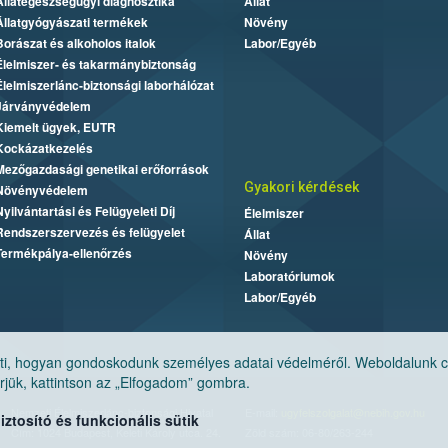
Állategészségügyi diagnosztika
Állat
Állatgyógyászati termékek
Növény
Borászat és alkoholos italok
Labor/Egyéb
Élelmiszer- és takarmánybiztonság
Élelmiszerlánc-biztonsági laborhálózat
Járványvédelem
Kiemelt ügyek, EUTR
Kockázatkezelés
Mezőgazdasági genetikai erőforrások
Gyakori kérdések
Növényvédelem
Nyilvántartási és Felügyeleti Díj
Élelmiszer
Rendszerszervezés és felügyelet
Állat
Termékpálya-ellenőrzés
Növény
Laboratóriumok
Labor/Egyéb
, hogyan gondoskodunk személyes adatai védelméről. Weboldalunk cook
jük, kattintson az „Elfogadom” gombra.
Nemzeti Élelmiszerlánc-biztonsági Hivatal
E-mail:
ugyfelszolgalat@nebih.gov.hu
tosító és funkcionális sütik
Cím: 1024 Budapest, Keleti Károly utca. 24.
Zöld szám: 06-80/263-244