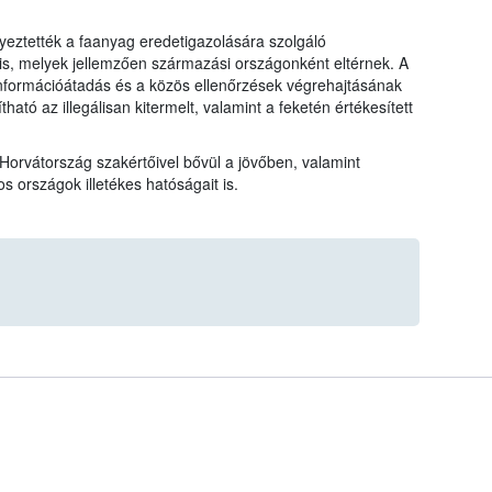
eztették a faanyag eredetigazolására szolgáló
 is, melyek jellemzően származási országonként eltérnek. A
nformációátadás és a közös ellenőrzések végrehajtásának
ható az illegálisan kitermelt, valamint a feketén értékesített
rvátország szakértőivel bővül a jövőben, valamint
 országok illetékes hatóságait is.