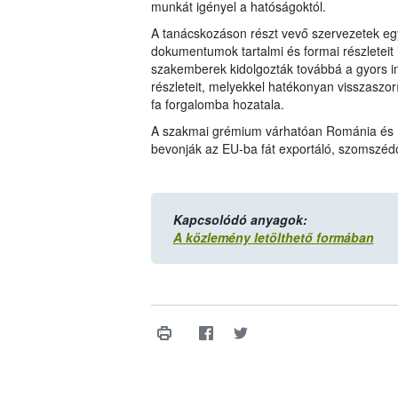
munkát igényel a hatóságoktól.
A tanácskozáson részt vevő szervezetek egy
dokumentumok tartalmi és formai részleteit
szakemberek kidolgozták továbbá a gyors i
részleteit, melyekkel hatékonyan visszaszorít
fa forgalomba hozatala.
A szakmai grémium várhatóan Románia és Ho
bevonják az EU-ba fát exportáló, szomszédos
Kapcsolódó anyagok:
A közlemény letölthető formában