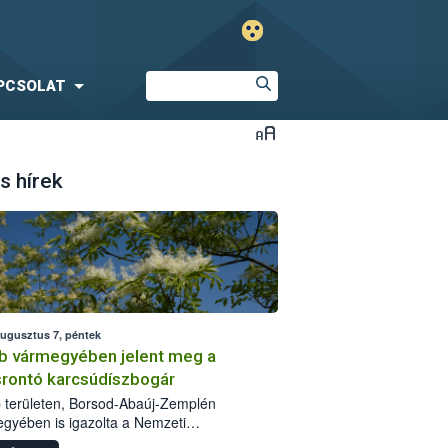
PCSOLAT
s hírek
augusztus 7, péntek
b vármegyében jelent meg a
srontó karcsúdíszbogár
 területen, Borsod-Abaúj-Zemplén
gyében is igazolta a Nemzeti
iszerlánc-biztonsági Hivatal (Nébih) a