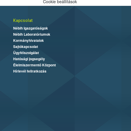
Cookie beállítások
Kapcsolat
Nébih Igazgatóságok
Nébih Laboratóriumok
Kormányhivatalok
Sajtókapcsolat
Ügyfélszolgálat
Hatósági jogsegély
Élelmiszermentő Központ
Hírlevél feliratkozás