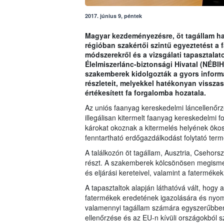
2017. június 9, péntek
Magyar kezdeményezésre, öt tagállam ha
régióban szakértői szintű egyeztetést a 
módszerekről és a vizsgálati tapasztalat
Élelmiszerlánc-biztonsági Hivatal (NÉBI
szakemberek kidolgozták a gyors inform
részleteit, melyekkel hatékonyan visszasz
értékesített fa forgalomba hozatala.
Az uniós faanyag kereskedelmi láncellenőrz
illegálisan kitermelt faanyag kereskedelmi 
károkat okoznak a kitermelés helyének ökos
fenntartható erdőgazdálkodást folytató terme
A találkozón öt tagállam, Ausztria, Csehors
részt. A szakemberek kölcsönösen megismer
és eljárási kereteivel, valamint a fatermék
A tapasztaltok alapján láthatóvá vált, hogy 
fatermékek eredetének igazolására és nyom
valamennyi tagállam számára egyszerűbben
ellenőrzése és az EU-n kívüli országokból