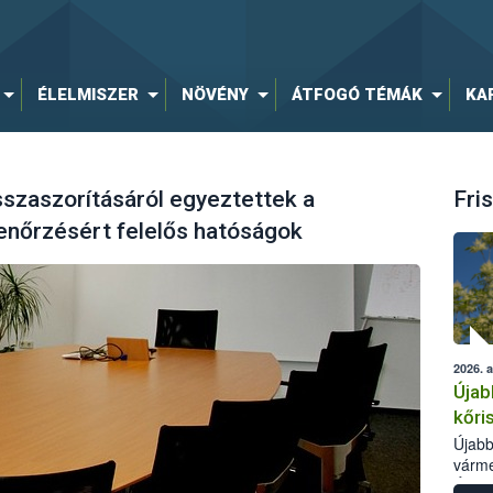
ÉLELMISZER
NÖVÉNY
ÁTFOGÓ TÉMÁK
KA
isszaszorításáról egyeztettek a
Fris
enőrzésért felelős hatóságok
2026. 
Újab
kőri
Újabb
várme
Élelm