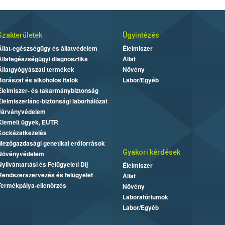
Szakterületek
Ügyintézés
Állat-egészségügy és állatvédelem
Élelmiszer
Állategészségügyi diagnosztika
Állat
Állatgyógyászati termékek
Növény
Borászat és alkoholos italok
Labor/Egyéb
Élelmiszer- és takarmánybiztonság
Élelmiszerlánc-biztonsági laborhálózat
Járványvédelem
Kiemelt ügyek, EUTR
Kockázatkezelés
Mezőgazdasági genetikai erőforrások
Gyakori kérdések
Növényvédelem
Nyilvántartási és Felügyeleti Díj
Élelmiszer
Rendszerszervezés és felügyelet
Állat
Termékpálya-ellenőrzés
Növény
Laboratóriumok
Labor/Egyéb