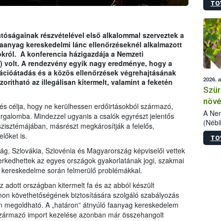
TO
kőris
jelen
talál
azono
tóságainak részvételével első alkalommal szerveztek a
folyta
faanyag kereskedelmi lánc ellenőrzéseknél alkalmazott
intéz
okról. A konferencia házigazdája a Nemzeti
össze
H) volt. A rendezvény egyik nagy eredménye, hogy a
érdek
ációátadás és a közös ellenőrzések végrehajtásának
2026. 
orítható az illegálisan kitermelt, valamint a feketén
Szür
növé
és célja, hogy ne kerülhessen erdőirtásokból származó,
szől
A Nem
forgalomba. Mindezzel ugyanis a csalók egyrészt jelentős
(Nébi
zisztémájában, másrészt megkárosítják a felelős,
Klart
lőket is.
TO
módos
egész
zág, Szlovákia, Szlovénia és Magyarország képviselői vettek
felha
kedhettek az egyes országok gyakorlatának jogi, szakmai
célja
ek kereskedelme során felmerülő problémákkal.
lehet
az adott országban kitermelt fa és az abból készült
Az Or
on követhetőségének biztosítására szolgáló szabályozás
felha
 megoldható. A „határon” átnyúló faanyag kereskedelem
terme
 származó import kezelése azonban már összehangolt