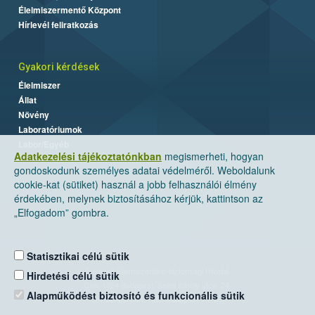
Élelmiszermentő Központ
Hírlevél feliratkozás
Gyakori kérdések
Élelmiszer
Állat
Növény
Laboratóriumok
Labor/Egyéb
Adatkezelési tájékoztatónkban
megismerheti, hogyan
gondoskodunk személyes adatai védelméről. Weboldalunk
cookie-kat (sütiket) használ a jobb felhasználói élmény
érdekében, melynek biztosításához kérjük, kattintson az
„Elfogadom” gombra.
Statisztikai célú sütik
Nemzeti Élelmiszerlánc-biztonsági Hivatal
Hirdetési célú sütik
Cím: 1024 Budapest, Keleti Károly utca. 24.
Alapműködést biztosító és funkcionális sütik
Levelezési cím: 1525 Budapest. Pf. 30.