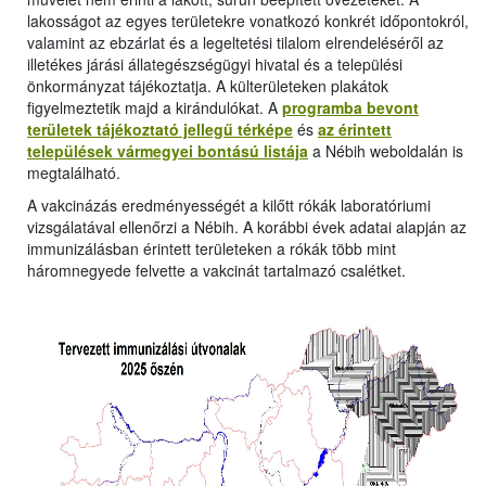
lakosságot az egyes területekre vonatkozó konkrét időpontokról,
valamint az ebzárlat és a legeltetési tilalom elrendeléséről az
illetékes járási állategészségügyi hivatal és a települési
önkormányzat tájékoztatja. A külterületeken plakátok
figyelmeztetik majd a kirándulókat. A
programba bevont
területek tájékoztató jellegű térképe
és
az érintett
települések vármegyei bontású listája
a Nébih weboldalán is
megtalálható.
A vakcinázás eredményességét a kilőtt rókák laboratóriumi
vizsgálatával ellenőrzi a Nébih. A korábbi évek adatai alapján az
immunizálásban érintett területeken a rókák több mint
háromnegyede felvette a vakcinát tartalmazó csalétket.