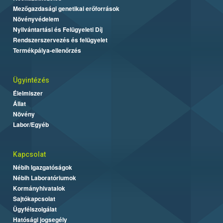
Mezőgazdasági genetikai erőforrások
Növényvédelem
Nyilvántartási és Felügyeleti Díj
Rendszerszervezés és felügyelet
Termékpálya-ellenőrzés
Ügyintézés
Élelmiszer
Állat
Növény
Labor/Egyéb
Kapcsolat
Nébih Igazgatóságok
Nébih Laboratóriumok
Kormányhivatalok
Sajtókapcsolat
Ügyfélszolgálat
Hatósági jogsegély