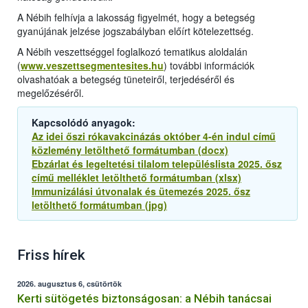
A Nébih felhívja a lakosság figyelmét, hogy a betegség
gyanújának jelzése jogszabályban előírt kötelezettség.
A Nébih veszettséggel foglalkozó tematikus aloldalán
(
www.veszettsegmentesites.hu
) további információk
olvashatóak a betegség tüneteiről, terjedéséről és
megelőzéséről.
Kapcsolódó anyagok:
Az idei őszi rókavakcinázás október 4-én indul című
közlemény letölthető formátumban (docx)
Ebzárlat és legeltetési tilalom településlista 2025. ősz
című melléklet letölthető formátumban (xlsx)
Immunizálási útvonalak és ütemezés 2025. ősz
letölthető formátumban (jpg)
Friss hírek
2026. augusztus 6, csütörtök
Kerti sütögetés biztonságosan: a Nébih tanácsai