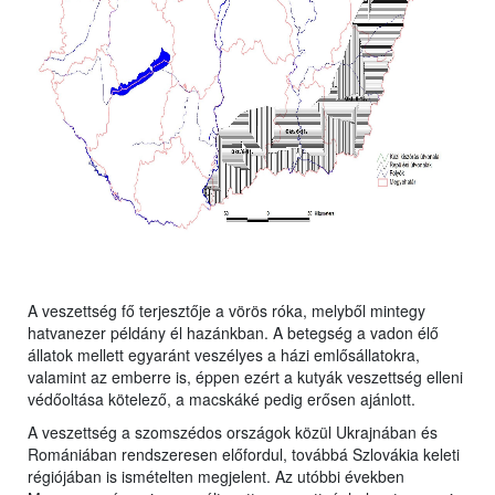
A veszettség fő terjesztője a vörös róka, melyből mintegy
hatvanezer példány él hazánkban. A betegség a vadon élő
állatok mellett egyaránt veszélyes a házi emlősállatokra,
valamint az emberre is, éppen ezért a kutyák veszettség elleni
védőoltása kötelező, a macskáké pedig erősen ajánlott.
A veszettség a szomszédos országok közül Ukrajnában és
Romániában rendszeresen előfordul, továbbá Szlovákia keleti
régiójában is ismételten megjelent. Az utóbbi években