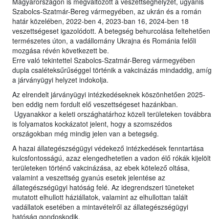
Magyarországon is megváltozott a veszettséghelyzet, ugyanis
Szabolcs-Szatmár-Bereg vármegyében, az ukrán és a román
határ közelében, 2022-ben 4, 2023-ban 16, 2024-ben 18
veszettségeset igazolódott. A betegség behurcolása feltehetően
természetes úton, a vadállomány Ukrajna és Románia felőli
mozgása révén következett be.
Erre való tekintettel Szabolcs-Szatmár-Bereg vármegyében
dupla csaléteksűrűséggel történik a vakcinázás mindaddig, amíg
a járványügyi helyzet indokolja.
Az elrendelt járványügyi intézkedéseknek köszönhetően 2025-
ben eddig nem fordult elő veszettségeset hazánkban.
Ugyanakkor a keleti országhatárhoz közeli területeken továbbra
is folyamatos kockázatot jelent, hogy a szomszédos
országokban még mindig jelen van a betegség.
A hazai állategészségügyi védekező intézkedések fenntartása
kulcsfontosságú, azaz elengedhetetlen a vadon élő rókák kijelölt
területeken történő vakcinázása, az ebek kötelező oltása,
valamint a veszettség gyanús esetek jelentése az
állategészségügyi hatóság felé. Az idegrendszeri tüneteket
mutatott elhullott háziállatok, valamint az elhullottan talált
vadállatok esetében a mintavételről az állategészségügyi
hatóság gondoskodik.