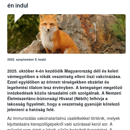
én indul
2025. szeptember 9, kedd
2025. október 4-én kezdődik Magyarország déli és keleti
vármegyéiben a rókák veszettség elleni őszi vakcinázása.
Ezzel egyidőben az érintett térségekben ebzárlat és
legeltetési tilalom lesz érvényben. A betegséget megelőző
intézkedések közös társadalmi célt szolgálnak. A Nemzeti
Élelmiszerlánc-biztonsági Hivatal (Nébih) felhívja a
lakosság figyelmét, hogy a veszettség gyanúját kötelező
jelenteni a hatóság felé.
Az immunizálás vakcinatartalmú csalétkekkel történik, melyek
kijuttatására kisrepülőgépekről való szórással kerül sor. A
művelet nem érinti a lakott, sűrűn beépített övezeteket. A