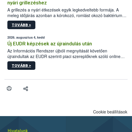
nyári grillezéshez
A grillezés a nyári étkezések egyik legkedveltebb formája. A
meleg időjárás azonban a kórokozó, romlást okozó baktériumok
gyorsabb szaporodásának is kedvez. A szabadtéri sütögetés
TOVÁBB >
ezért nem csupán a megfelelő sütési technikáról szól: legalább
ilyen fontos az alapanyagok biztonságos kezelése, az alapvető
higiéniai szabályok betartása, a megfelelő hőkezelés, valamint a
2026. augusztus 4, kedd
maradékok szakszerű tárolása. A Nemzeti Élelmiszerlánc-
Új EUDR képzések az újraindulás után
biztonsági Hivatal (Nébih) Oktatási Programja összegyűjtötte a
Az Információs Rendszer újbóli megnyitását követően
biztonságos grillezés legfontosabb tudnivalóit.
újraindultak az EUDR szerinti piaci szereplőknek szóló online
képzések.
TOVÁBB >
Cookie beállítások
Hivatalunk