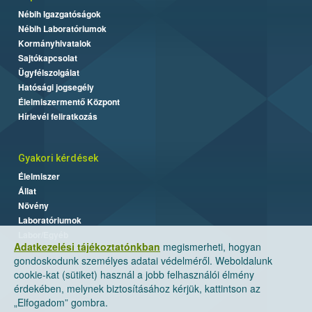
Nébih Igazgatóságok
Nébih Laboratóriumok
Kormányhivatalok
Sajtókapcsolat
Ügyfélszolgálat
Hatósági jogsegély
Élelmiszermentő Központ
Hírlevél feliratkozás
Gyakori kérdések
Élelmiszer
Állat
Növény
Laboratóriumok
Labor/Egyéb
Adatkezelési tájékoztatónkban
megismerheti, hogyan
gondoskodunk személyes adatai védelméről. Weboldalunk
cookie-kat (sütiket) használ a jobb felhasználói élmény
érdekében, melynek biztosításához kérjük, kattintson az
„Elfogadom” gombra.