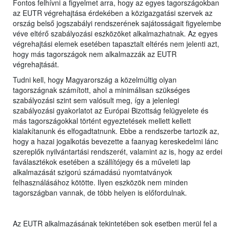
Fontos felhívni a figyelmet arra, hogy az egyes tagországokban
az EUTR végrehajtása érdekében a közigazgatási szervek az
ország belső jogszabályi rendszerének sajátosságait figyelembe
véve eltérő szabályozási eszközöket alkalmazhatnak. Az egyes
végrehajtási elemek esetében tapasztalt eltérés nem jelenti azt,
hogy más tagországok nem alkalmazzák az EUTR
végrehajtását.
Tudni kell, hogy Magyarország a közelmúltig olyan
tagországnak számított, ahol a minimálisan szükséges
szabályozási szint sem valósult meg, így a jelenlegi
szabályozási gyakorlatot az Európai Bizottság felügyelete és
más tagországokkal történt egyeztetések mellett kellett
kialakítanunk és elfogadtatnunk. Ebbe a rendszerbe tartozik az,
hogy a hazai jogalkotás bevezette a faanyag kereskedelmi lánc
szereplők nyilvántartási rendszerét, valamint az is, hogy az erdei
faválasztékok esetében a szállítójegy és a műveleti lap
alkalmazását szigorú számadású nyomtatványok
felhasználásához kötötte. Ilyen eszközök nem minden
tagországban vannak, de több helyen is előfordulnak.
Az EUTR alkalmazásának tekintetében sok esetben merül fel a