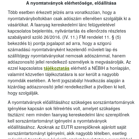
A nyomtatványok elérhetősége, előállítása
Több esetben érkezett jelzés arra vonatkozóan, hogy a
nyomtatványboltokban csak adószám ellenében szolgálják ki a
vásárlókat. A faanyag kereskedelmi lánc felügyeletével
kapcsolatos bejelentés, nyilvántartás és ellenőrzés részletes
szabályairól szóló 26/2016. (IV. 11.) FM rendelet 11. § (5)
bekezdés b) pontja jogalapot ad arra, hogy a szigorú
számadású nyomtatványként kezelendő műveleti lap és
szállítójegy nyomtatványokat nemcsak adószámmal, hanem
adóazonosító jellel rendelkező személyek is megvásárolják. Az
ezzel kapcsolatos
tájékoztatás
elérhető a NÉBIH a honlapján,
valamint közvetlen tájékoztatásra is sor került a nagyobb
nyomdák esetében. A fenti jogszabályi hivatkozás alapján a
kizárólag adóazonosító jellel rendelkezőket a jövőben ki kell,
hogy szolgálják.
A nyomtatványok előállításához szükséges sorszámtartományok
igénylése kapcsán sok félreértés volt, amelyet szükséges
tisztázni: nem minden faanyag kereskedelmi lánc szereplőnek
kell sorszámtartományt igényelni a nyomtatványok
előállításához. Azoknak az EUTR szereplőknek ajánlott saját
sorszámtartományt igényelni, akik nagyobb tételben, esetleg