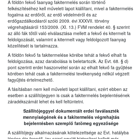
A földön fekvő faanyag fakitermelés során történő
felkészítéséhez kell műveleti lapot kiállítani, mivel a fakitermelés
fogalma az erdőről, az erdő védelméről és az
erdőgazdálkodásról szóló 2009. évi XXXVII. törvény
végrehajtásáról 153/2009. (XI. 13.) FVM rendelet 40. § szerint
az álló fák tőtől való elválasztása mellett a fekvő és kitermelt fa
feldolgozását, valamint a kitermelt vagy feldolgozott faanyag
közelítését is tartalmazza.
A földön fekvő fa fakitermelése körébe tehát a fekvő elhalt fa
feldolgozása, azaz darabolása is beletartozik. Az Evt. 68. § d)
pont szerinti erdei haszonvétel során az elhalt fekvő fa gyűjtése
körében tehát csak a fakitermelési tevékenység nélkül végzett
fagyűjtés értelmezhető.
A fásításban nem kell műveleti lapot kiállítani, ezért ebben az
esetben a szállítójegyen is csak a fakitermelés bejelentésének
záradékszámát lehet és kell feltüntetni.
Szállítójeggyel dokumentált erdei faválaszték
mennyiségének és a fakitermelés végrehajtás
bejelentésben szereplő fatömeg egyezősége
A szállítójegy alkalmazásának kötelezettsége az Evt. hatályba
lépése óta fennáll, így ezzel együtt biztosítani kellett már