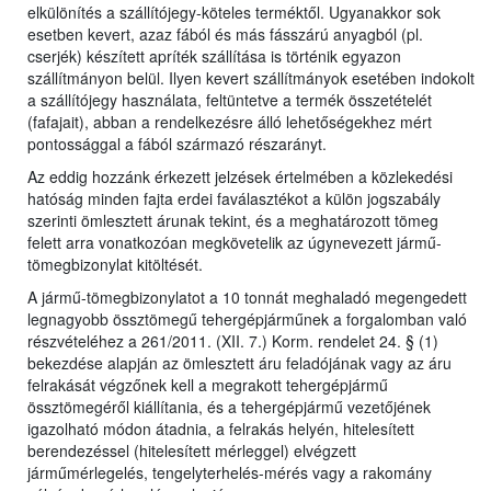
elkülönítés a szállítójegy-köteles terméktől. Ugyanakkor sok
esetben kevert, azaz fából és más fásszárú anyagból (pl.
cserjék) készített apríték szállítása is történik egyazon
szállítmányon belül. Ilyen kevert szállítmányok esetében indokolt
a szállítójegy használata, feltüntetve a termék összetételét
(fafajait), abban a rendelkezésre álló lehetőségekhez mért
pontossággal a fából származó részarányt.
Az eddig hozzánk érkezett jelzések értelmében a közlekedési
hatóság minden fajta erdei faválasztékot a külön jogszabály
szerinti ömlesztett árunak tekint, és a meghatározott tömeg
felett arra vonatkozóan megkövetelik az úgynevezett jármű-
tömegbizonylat kitöltését.
A jármű-tömegbizonylatot a 10 tonnát meghaladó megengedett
legnagyobb össztömegű tehergépjárműnek a forgalomban való
részvételéhez a 261/2011. (XII. 7.) Korm. rendelet 24. § (1)
bekezdése alapján az ömlesztett áru feladójának vagy az áru
felrakását végzőnek kell a megrakott tehergépjármű
össztömegéről kiállítania, és a tehergépjármű vezetőjének
igazolható módon átadnia, a felrakás helyén, hitelesített
berendezéssel (hitelesített mérleggel) elvégzett
járműmérlegelés, tengelyterhelés-mérés vagy a rakomány