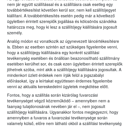
nem jár együtt szállítással és a szállításra csak esetleg egy
továbbértékesítést követően kerül sor, nem kell szállítójegyet
kiállítani. A továbbértékesítés esetén pedig már a következő
ügyletben érintett szereplők jogállása és kölcsönös szándéka
határozza meg, hogy ki lesz a szállítójegy kiállítására jogosult
személy.
Analóg módon ez vonatkozik az úgynevezett láncértékesítésre
is. Ebben az esetben szintén azt szükséges figyelembe venni,
hogy a szállítójegy kiállítására egy konkrét szállítási
tevékenység esetében és önállóan beazonosítható szállítmány
esetében kerülhet sor, és csak ezen ügyletben érintett szereplők
jöhetnek szóba, mint akik a szállítójegy kiállítására jogosultak. A
mindenkori üzleti érdekek nem írják felül a jogszabályi
előírásokat, így a leírtakat együttesen érdemes figyelembe
venni az aktuális kereskedelmi ügyletek megkötése előtt.
Fontos, hogy a szállítás során kizárólag fuvarozási
tevékenységet végző közreműködő – amennyiben nem a
faanyag tulajdonosának nevében jár el –, nem jogosult
szállítójegy kiállítására. Ugyanakkor fontos megjegyezni, hogy
amennyiben a fuvaros a fuvarozási tevékenysége során
valamely külső, előre nem látható okból a szállítási tevékenység