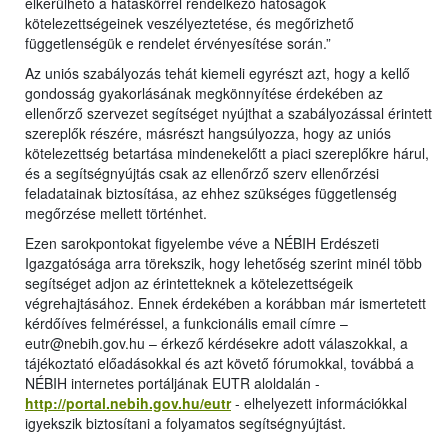
elkerülhető a hatáskörrel rendelkező hatóságok
kötelezettségeinek veszélyeztetése, és megőrizhető
függetlenségük e rendelet érvényesítése során.”
Az uniós szabályozás tehát kiemeli egyrészt azt, hogy a kellő
gondosság gyakorlásának megkönnyítése érdekében az
ellenőrző szervezet segítséget nyújthat a szabályozással érintett
szereplők részére, másrészt hangsúlyozza, hogy az uniós
kötelezettség betartása mindenekelőtt a piaci szereplőkre hárul,
és a segítségnyújtás csak az ellenőrző szerv ellenőrzési
feladatainak biztosítása, az ehhez szükséges függetlenség
megőrzése mellett történhet.
Ezen sarokpontokat figyelembe véve a NÉBIH Erdészeti
Igazgatósága arra törekszik, hogy lehetőség szerint minél több
segítséget adjon az érintetteknek a kötelezettségeik
végrehajtásához. Ennek érdekében a korábban már ismertetett
kérdőíves felméréssel, a funkcionális email címre –
eutr@nebih.gov.hu – érkező kérdésekre adott válaszokkal, a
tájékoztató előadásokkal és azt követő fórumokkal, továbbá a
NÉBIH internetes portáljának EUTR aloldalán -
http://portal.nebih.gov.hu/eutr
- elhelyezett információkkal
igyekszik biztosítani a folyamatos segítségnyújtást.