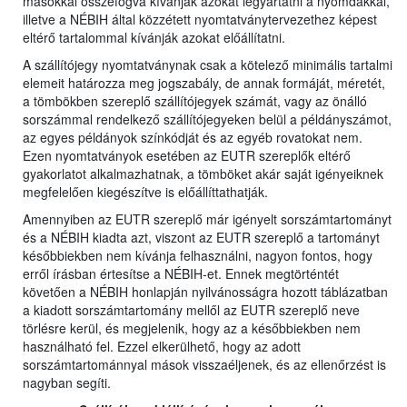
másokkal összefogva kívánják azokat legyártatni a nyomdákkal,
illetve a NÉBIH által közzétett nyomtatványtervezethez képest
eltérő tartalommal kívánják azokat előállítatni.
A szállítójegy nyomtatványnak csak a kötelező minimális tartalmi
elemeit határozza meg jogszabály, de annak formáját, méretét,
a tömbökben szereplő szállítójegyek számát, vagy az önálló
sorszámmal rendelkező szállítójegyeken belül a példányszámot,
az egyes példányok színkódját és az egyéb rovatokat nem.
Ezen nyomtatványok esetében az EUTR szereplők eltérő
gyakorlatot alkalmazhatnak, a tömböket akár saját igényeiknek
megfelelően kiegészítve is előállíttathatják.
Amennyiben az EUTR szereplő már igényelt sorszámtartományt
és a NÉBIH kiadta azt, viszont az EUTR szereplő a tartományt
későbbiekben nem kívánja felhasználni, nagyon fontos, hogy
erről írásban értesítse a NÉBIH-et. Ennek megtörténtét
követően a NÉBIH honlapján nyilvánosságra hozott táblázatban
a kiadott sorszámtartomány mellől az EUTR szereplő neve
törlésre kerül, és megjelenik, hogy az a későbbiekben nem
használható fel. Ezzel elkerülhető, hogy az adott
sorszámtartománnyal mások visszaéljenek, és az ellenőrzést is
nagyban segíti.