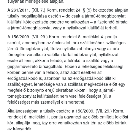
súlyának mérlegelése alapján.
A 261/2011. (XII. 7.) Korm. rendelet 24. § (5) bekezdése alapján
túlsúly megállapítása esetén – de csak a jármű-tömegbizonylat
kiállítási kötelezettség esetére vonatkozóan – a fizetendő bírság
a jármű-tömegbizonylat vagy a nyilatkozat kiállítóját terheli.
A 156/2009. (VII. 29.) Korm. rendelet 8. melléklet 4. pontja
szerint, amennyiben az ömlesztett áru szállításához szükséges
jármű-tömegbizonylat, illetve nyilatkozat hiánya vagy az áru
tömegére vonatkozó valótlan tartalmú bizonylat, nyilatkozat
esete áll fenn, akkor a feladó, a felrakó, a szállító vagy a
gépjárművezető bírságolható. Ebben a lehetséges felelősségi
körben benne van a feladó, azaz adott esetben az
erdőgazdálkodó is, azonban ha az erdőgazdálkodó állít ki
szállítójegyet, lehetősége van a szállítás megkezdése előtt egy
megfelelő bizonyító erejű okiratban kikötni, hogy a jármű-
tömegbizonylat kiállításáért nem visel felelősséget (ill. a
felelősséget más személlyel elismertetni).
Általánosságban a túlsúly esetére a 156/2009. (VII. 29.) Korm.
rendelet 8. melléklet 1. pontja ugyanezt az előbb említett felelősi
kört állapítja meg, így erre vonatkozóan szintén az előbb leírtak
az irányadók.