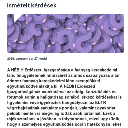
ismételt kérdések
2016. szeptember 27, kedd
A NÉBIH Erdészeti Igazgatósága a faanyag kereskedelmi
lánc felügyeletének rendszerét az uniós szabályozás által
érintett faanyag kereskedelmi lánc szereplőkkel
együttműködve alakítja ki. A NÉBIH Erdészeti
Igazgatóságának munkatársai az eddigi konzultációk és
fórumok során a hallgatóság soraiból érkező kérdéseket is
figyelembe véve igyekeztek hangsúlyozni az EUTR
végrehajtásának sarkalatos pontjait, valamint gyakorlati
példák mentén is megvilágították azok tartalmát. Ezek a
tájékoztatások a jövőben is folytatódnak, mivel úgy tűnik,
hogy a személyes együttműködés során hatékonyan lehet