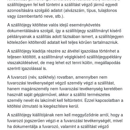
szállítójegyen fel kell tüntetni a szállítást végző jármű egyedi
azonosítására szolgáló adatot (alvázszám, típus, tulajdonos
vagy üzembentartó neve, stb.).
A szállítójegy kitöltése valós idejű eseménykövetés
dokumentálására szolgál, így a szállítójegy szállítmányt kísérő
példányainak a szállítás adott fázisában ismert, a szállítójegyen
kötelezően kitöltendő adatait kell teljes körűen tartalmazniuk.
A szállítójegy kiadója részére az átvétel igazolása történhet a
teljesen kitöltött, a szállítmányt végigkísérő szállítójegypéldány
visszaküldésével, de meg lehet ezt tenni külön, megállapodás
szerinti igazolással is.
A fuvarozó (név, székhely) rovatban, amennyiben nem
fuvarozási tevékenységet végző személy végzi a szállítást,
hanem magánszemély nem fuvarozási tevékenység keretében
használt saját gépjárművel, akkor a szállító természetes
személy nevét és lakcímét kell feltüntetni. Ezzel kapcsolatban a
kitöltési útmutató is kiegészítésre kerül.
A szállítójegy kiállítójának nem kell meggyőződnie arról, hogy a
fuvarozó jogszerűen végzi-e a fuvarozási tevékenységét, mivel
ha dokumentálja a fuvarozó, valamint a szállítást végző