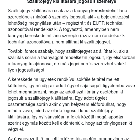
Szállítójegy kiállítására jogosult személye
Szállítójegy kiállítására csak az a faanyag kereskedelmi lánc
szereplőnek minősülő személy jogosult, aki - a bejelentkezési
lehetőség megnyílása után – regisztrált és EUTR technikai
azonosítóval rendelkezik. A fogyasztó, amennyiben nem
faanyag kereskedelmi lánc szereplő (azaz nem rendelkezik
technikai azonosítóval), nem állíthat ki szállítójegyet.
További fontos szabály, hogy szállítójegyet az állíthat ki, aki a
szállítás során a faanyaggal rendelkezni jogosult, így elsősorban
a faanyag tulajdonosa, de más jogcímen is szerezhet valaki
ilyen jogosultságot.
A kereskedelmi ügyletek rendkívül sokféle feltétel mellett
köttetnek, így mindig az adott ügylet sajátságait figyelembe véve
lehet meghatározni, hogy az adott szállítmány esetében ki
jogosult a szállítójegy kiállítására. Egy adott ügylet
összetettsége során akár olyan helyzet is előfordulhat, hogy
mind a vevő, mind az eladó jogosult lehet szállítójegy
kiállítására, így nyilvánvalóan a felek közötti megállapodás
szerint egymás között kell eldönteniük, hogy azt ténylegesen ki
végzi el.
Az úgynevezett tő melletti értékesítés esetén, amennyiben az