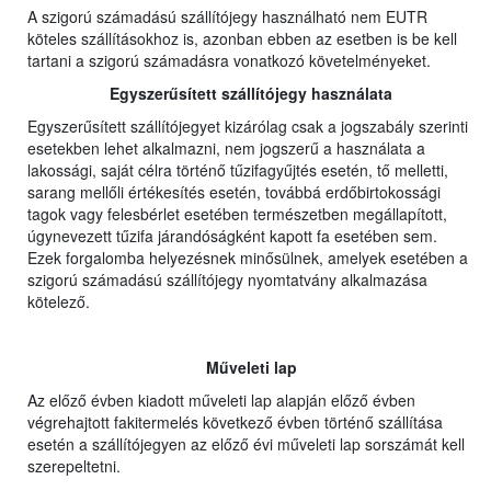
A szigorú számadású szállítójegy használható nem EUTR
köteles szállításokhoz is, azonban ebben az esetben is be kell
tartani a szigorú számadásra vonatkozó követelményeket.
Egyszerűsített szállítójegy használata
Egyszerűsített szállítójegyet kizárólag csak a jogszabály szerinti
esetekben lehet alkalmazni, nem jogszerű a használata a
lakossági, saját célra történő tűzifagyűjtés esetén, tő melletti,
sarang mellőli értékesítés esetén, továbbá erdőbirtokossági
tagok vagy felesbérlet esetében természetben megállapított,
úgynevezett tűzifa járandóságként kapott fa esetében sem.
Ezek forgalomba helyezésnek minősülnek, amelyek esetében a
szigorú számadású szállítójegy nyomtatvány alkalmazása
kötelező.
Műveleti lap
Az előző évben kiadott műveleti lap alapján előző évben
végrehajtott fakitermelés következő évben történő szállítása
esetén a szállítójegyen az előző évi műveleti lap sorszámát kell
szerepeltetni.