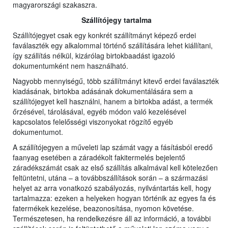
magyarországi szakaszra.
Szállítójegy tartalma
Szállítójegyet csak egy konkrét szállítmányt képező erdei
faválaszték egy alkalommal történő szállítására lehet kiállítani,
így szállítás nélkül, kizárólag birtokbaadást igazoló
dokumentumként nem használható.
Nagyobb mennyiségű, több szállítmányt kitevő erdei faválaszték
kiadásának, birtokba adásának dokumentálására sem a
szállítójegyet kell használni, hanem a birtokba adást, a termék
őrzésével, tárolásával, egyéb módon való kezelésével
kapcsolatos felelősségi viszonyokat rögzítő egyéb
dokumentumot.
A szállítójegyen a műveleti lap számát vagy a fásításból eredő
faanyag esetében a záradékolt fakitermelés bejelentő
záradékszámát csak az első szállítás alkalmával kell kötelezően
feltüntetni, utána – a továbbszállítások során – a származási
helyet az arra vonatkozó szabályozás, nyilvántartás kell, hogy
tartalmazza: ezeken a helyeken hogyan történik az egyes fa és
fatermékek kezelése, beazonosítása, nyomon követése.
Természetesen, ha rendelkezésre áll az információ, a további