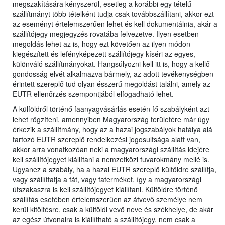
megszakítására kényszerül, esetleg a korábbi egy tételű
szállítmányt több tételként tudja csak továbbszállítani, akkor ezt
az eseményt értelemszerűen lehet és kell dokumentálnia, akár a
szállítójegy megjegyzés rovatába felvezetve. Ilyen esetben
megoldás lehet az is, hogy ezt követően az ilyen módon
kiegészített és lefényképezett szállítójegy kíséri az egyes,
különváló szállítmányokat. Hangsúlyozni kell itt is, hogy a kellő
gondosság elvét alkalmazva bármely, az adott tevékenységben
érintett szereplő tud olyan ésszerű megoldást találni, amely az
EUTR ellenőrzés szempontjából elfogadható lehet.
A külföldről történő faanyagvásárlás esetén fő szabályként azt
lehet rögzíteni, amennyiben Magyarország területére már úgy
érkezik a szállítmány, hogy az a hazai jogszabályok hatálya alá
tartozó EUTR szereplő rendelkezési jogosultsága alatt van,
akkor arra vonatkozóan neki a magyarországi szállítás idejére
kell szállítójegyet kiállítani a nemzetközi fuvarokmány mellé is.
Ugyanez a szabály, ha a hazai EUTR szereplő külföldre szállítja,
vagy szállíttatja a fát, vagy faterméket, így a magyarországi
útszakaszra is kell szállítójegyet kiállítani. Külföldre történő
szállítás esetében értelemszerűen az átvevő személye nem
kerül kitöltésre, csak a külföldi vevő neve és székhelye, de akár
az egész útvonalra is kiállítható a szállítójegy, nem csak a