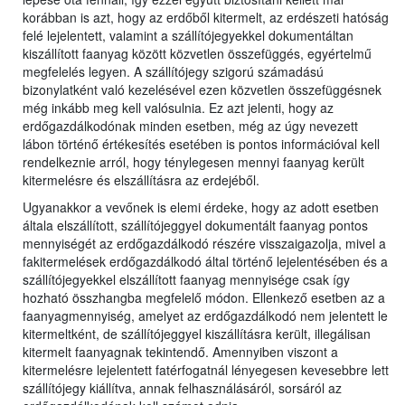
korábban is azt, hogy az erdőből kitermelt, az erdészeti hatóság
felé lejelentett, valamint a szállítójegyekkel dokumentáltan
kiszállított faanyag között közvetlen összefüggés, egyértelmű
megfelelés legyen. A szállítójegy szigorú számadású
bizonylatként való kezelésével ezen közvetlen összefüggésnek
még inkább meg kell valósulnia. Ez azt jelenti, hogy az
erdőgazdálkodónak minden esetben, még az úgy nevezett
lábon történő értékesítés esetében is pontos információval kell
rendelkeznie arról, hogy ténylegesen mennyi faanyag került
kitermelésre és elszállításra az erdejéből.
Ugyanakkor a vevőnek is elemi érdeke, hogy az adott esetben
általa elszállított, szállítójeggyel dokumentált faanyag pontos
mennyiségét az erdőgazdálkodó részére visszaigazolja, mivel a
fakitermelések erdőgazdálkodó által történő lejelentésében és a
szállítójegyekkel elszállított faanyag mennyisége csak így
hozható összhangba megfelelő módon. Ellenkező esetben az a
faanyagmennyiség, amelyet az erdőgazdálkodó nem jelentett le
kitermeltként, de szállítójeggyel kiszállításra került, illegálisan
kitermelt faanyagnak tekintendő. Amennyiben viszont a
kitermelésre lejelentett fatérfogatnál lényegesen kevesebbre lett
szállítójegy kiállítva, annak felhasználásáról, sorsáról az