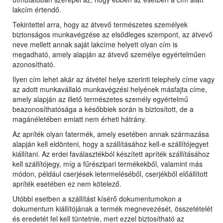
lakcím értendő.
Tekintettel arra, hogy az átvevő természetes személyek
biztonságos munkavégzése az elsődleges szempont, az átvevő
neve mellett annak saját lakcíme helyett olyan cím is
megadható, amely alapján az átvevő személye egyértelműen
azonosítható.
Ilyen cím lehet akár az átvétel helye szerinti telephely címe vagy
az adott munkavállaló munkavégzési helyének másfajta címe,
amely alapján az illető természetes személy egyértelmű
beazonosíthatósága a későbbiek során is biztosított, de a
magánéletében emiatt nem érheti hátrány.
Az apríték olyan fatermék, amely esetében annak származása
alapján kell eldönteni, hogy a szállításához kell-e szállítójegyet
kiállítani. Az erdei faválasztékból készített apríték szállításához
kell szállítójegy, míg a fűrészipari termékekből, valamint más
módon, például cserjések letermeléséből, cserjékből előállított
apríték esetében ez nem kötelező.
Utóbbi esetben a szállítást kísérő dokumentumokon a
dokumentum kiállítójának a termék megnevezését, összetételét
és eredetét fel kell tüntetnie, mert ezzel biztosítható az