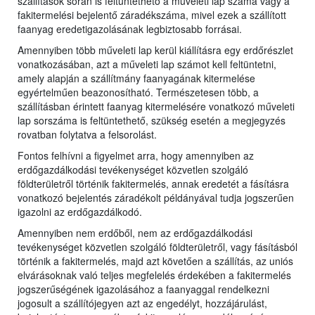
szállítások során is feltüntethető a műveleti lap száma vagy a
fakitermelési bejelentő záradékszáma, mivel ezek a szállított
faanyag eredetigazolásának legbiztosabb forrásai.
Amennyiben több műveleti lap kerül kiállításra egy erdőrészlet
vonatkozásában, azt a műveleti lap számot kell feltüntetni,
amely alapján a szállítmány faanyagának kitermelése
egyértelműen beazonosítható. Természetesen több, a
szállításban érintett faanyag kitermelésére vonatkozó műveleti
lap sorszáma is feltüntethető, szükség esetén a megjegyzés
rovatban folytatva a felsorolást.
Fontos felhívni a figyelmet arra, hogy amennyiben az
erdőgazdálkodási tevékenységet közvetlen szolgáló
földterületről történik fakitermelés, annak eredetét a fásításra
vonatkozó bejelentés záradékolt példányával tudja jogszerűen
igazolni az erdőgazdálkodó.
Amennyiben nem erdőből, nem az erdőgazdálkodási
tevékenységet közvetlen szolgáló földterületről, vagy fásításból
történik a fakitermelés, majd azt követően a szállítás, az uniós
elvárásoknak való teljes megfelelés érdekében a fakitermelés
jogszerűségének igazolásához a faanyaggal rendelkezni
jogosult a szállítójegyen azt az engedélyt, hozzájárulást,