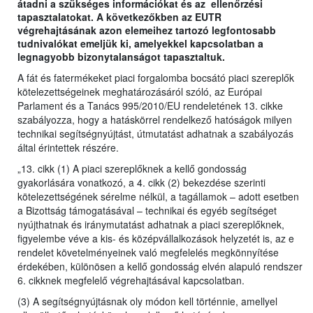
átadni a szükséges információkat és az ellenőrzési
tapasztalatokat. A következőkben az EUTR
végrehajtásának azon elemeihez tartozó legfontosabb
tudnivalókat emeljük ki, amelyekkel kapcsolatban a
legnagyobb bizonytalanságot tapasztaltuk.
A fát és fatermékeket piaci forgalomba bocsátó piaci szereplők
kötelezettségeinek meghatározásáról szóló, az Európai
Parlament és a Tanács 995/2010/EU rendeletének 13. cikke
szabályozza, hogy a hatáskörrel rendelkező hatóságok milyen
technikai segítségnyújtást, útmutatást adhatnak a szabályozás
által érintettek részére.
„13. cikk (1) A piaci szereplőknek a kellő gondosság
gyakorlására vonatkozó, a 4. cikk (2) bekezdése szerinti
kötelezettségének sérelme nélkül, a tagállamok – adott esetben
a Bizottság támogatásával – technikai és egyéb segítséget
nyújthatnak és iránymutatást adhatnak a piaci szereplőknek,
figyelembe véve a kis- és középvállalkozások helyzetét is, az e
rendelet követelményeinek való megfelelés megkönnyítése
érdekében, különösen a kellő gondosság elvén alapuló rendszer
6. cikknek megfelelő végrehajtásával kapcsolatban.
(3) A segítségnyújtásnak oly módon kell történnie, amellyel