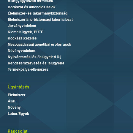
Állatgyógyászati termékek
Borászat és alkoholos italok
Élelmiszer- és takarmánybiztonság
Élelmiszerlánc-biztonsági laborhálózat
Járványvédelem
Kiemelt ügyek, EUTR
Kockázatkezelés
Mezőgazdasági genetikai erőforrások
Növényvédelem
Nyilvántartási és Felügyeleti Díj
Rendszerszervezés és felügyelet
Termékpálya-ellenőrzés
Ügyintézés
Élelmiszer
Állat
Növény
Labor/Egyéb
Kapcsolat