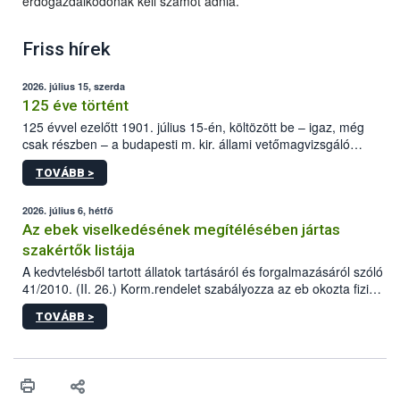
erdőgazdálkodónak kell számot adnia.
Friss hírek
2026. július 15, szerda
125 éve történt
125 évvel ezelőtt 1901. július 15-én, költözött be – igaz, még
csak részben – a budapesti m. kir. állami vetőmagvizsgáló
állomás a Kis Rókus utca 15. szám alatti, Czigler Győző által
TOVÁBB >
tervezett új épületébe.
2026. július 6, hétfő
Az ebek viselkedésének megítélésében jártas
szakértők listája
A kedvtelésből tartott állatok tartásáról és forgalmazásáról szóló
41/2010. (II. 26.) Korm.rendelet szabályozza az eb okozta fizikai
sérülés, illetve ennek veszélye keletkezésekor felmerülő
TOVÁBB >
hatósági feladatokat, valamint a veszélyes eb tartását és annak
engedélyezését. Ezen eljárások során szükség esetén be kell
vonni az ebek viselkedésének megítélésében jártas szakértőt.