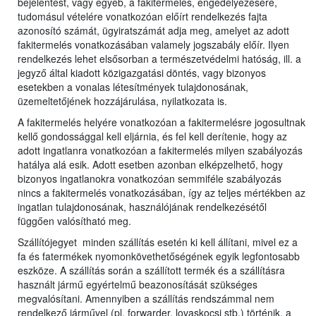
bejelentést, vagy egyéb, a fakitermelés, engedélyezésére,
tudomásul vételére vonatkozóan előírt rendelkezés fajta
azonosító számát, ügyiratszámát adja meg, amelyet az adott
fakitermelés vonatkozásában valamely jogszabály előír. Ilyen
rendelkezés lehet elsősorban a természetvédelmi hatóság, ill. a
jegyző által kiadott közigazgatási döntés, vagy bizonyos
esetekben a vonalas létesítmények tulajdonosának,
üzemeltetőjének hozzájárulása, nyilatkozata is.
A fakitermelés helyére vonatkozóan a fakitermelésre jogosultnak
kellő gondossággal kell eljárnia, és fel kell derítenie, hogy az
adott ingatlanra vonatkozóan a fakitermelés milyen szabályozás
hatálya alá esik. Adott esetben azonban elképzelhető, hogy
bizonyos ingatlanokra vonatkozóan semmiféle szabályozás
nincs a fakitermelés vonatkozásában, így az teljes mértékben az
ingatlan tulajdonosának, használójának rendelkezésétől
függően valósítható meg.
Szállítójegyet minden szállítás esetén ki kell állítani, mivel ez a
fa és fatermékek nyomonkövethetőségének egyik legfontosabb
eszköze. A szállítás során a szállított termék és a szállításra
használt jármű egyértelmű beazonosítását szükséges
megvalósítani. Amennyiben a szállítás rendszámmal nem
rendelkező járművel (pl. forwarder, lovaskocsi stb.) történik, a