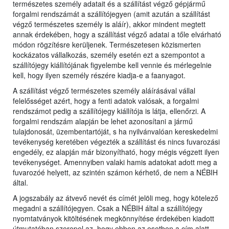
természetes személy adatait és a szállítást végző gépjármű
forgalmi rendszámát a szállítójegyen (amit azután a szállítást
végző természetes személy is aláír), akkor mindent megtett
annak érdekében, hogy a szállítást végző adatai a tőle elvárható
módon rögzítésre kerüljenek. Természetesen közismerten
kockázatos vállalkozás, személy esetén ezt a szempontot a
szállítójegy kiállítójának figyelembe kell vennie és mérlegelnie
kell, hogy ilyen személy részére kiadja-e a faanyagot.
A szállítást végző természetes személy aláírásával vállal
felelősséget azért, hogy a fenti adatok valósak, a forgalmi
rendszámot pedig a szállítójegy kiállítója is látja, ellenőrzi. A
forgalmi rendszám alapján be lehet azonosítani a jármű
tulajdonosát, üzembentartóját, s ha nyilvánvalóan kereskedelmi
tevékenység keretében végezték a szállítást és nincs fuvarozási
engedély, ez alapján már bizonyítható, hogy mégis végzett ilyen
tevékenységet. Amennyiben valaki hamis adatokat adott meg a
fuvarozóé helyett, az szintén számon kérhető, de nem a NÉBIH
által.
A jogszabály az átvevő nevét és címét jelöli meg, hogy kötelező
megadni a szállítójegyen. Csak a NÉBIH által a szállítójegy
nyomtatványok kitöltésének megkönnyítése érdekében kiadott
útmutatóban szerepel az, hogy ebben az esetben a cím alatt