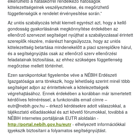
elkerülhető a hatáskörrel rendelkező hatóságok
kötelezettségeinek veszélyeztetése, és megőrizhető
függetlenségük e rendelet érvényesítése során.”
Az uniós szabályozás tehát kiemeli egyrészt azt, hogy a kellő
gondosság gyakorlásának megkönnyítése érdekében az
ellenőrző szervezet segítséget nyújthat a szabályozással érintett
szereplők részére, másrészt hangsúlyozza, hogy az uniós
kötelezettség betartása mindenekelőtt a piaci szereplőkre hárul,
és a segítségnyújtás csak az ellenőrző szerv ellenőrzési
feladatainak biztosítása, az ehhez szükséges függetlenség
megőrzése mellett történhet.
Ezen sarokpontokat figyelembe véve a NÉBIH Erdészeti
Igazgatósága arra törekszik, hogy lehetőség szerint minél több
segítséget adjon az érintetteknek a kötelezettségeik
végrehajtásához. Ennek érdekében a korábban már ismertetett
kérdőíves felméréssel, a funkcionális email címre –
eutr@nebih.gov.hu – érkező kérdésekre adott válaszokkal, a
tájékoztató előadásokkal és azt követő fórumokkal, továbbá a
NÉBIH internetes portáljának EUTR aloldalán -
http://portal.nebih.gov.hu/eutr
- elhelyezett információkkal
igyekszik biztosítani a folyamatos segítségnyújtást.