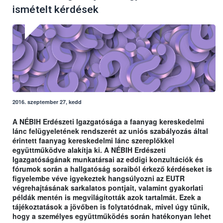
ismételt kérdések
2016. szeptember 27, kedd
A NÉBIH Erdészeti Igazgatósága a faanyag kereskedelmi
lánc felügyeletének rendszerét az uniós szabályozás által
érintett faanyag kereskedelmi lánc szereplőkkel
együttműködve alakítja ki. A NÉBIH Erdészeti
Igazgatóságának munkatársai az eddigi konzultációk és
fórumok során a hallgatóság soraiból érkező kérdéseket is
figyelembe véve igyekeztek hangsúlyozni az EUTR
végrehajtásának sarkalatos pontjait, valamint gyakorlati
példák mentén is megvilágították azok tartalmát. Ezek a
tájékoztatások a jövőben is folytatódnak, mivel úgy tűnik,
hogy a személyes együttműködés során hatékonyan lehet