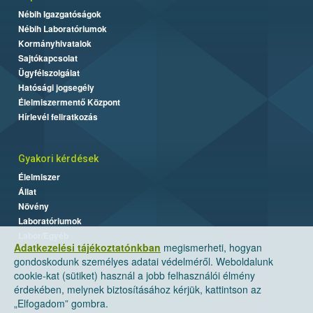
Nébih Igazgatóságok
Nébih Laboratóriumok
Kormányhivatalok
Sajtókapcsolat
Ügyfélszolgálat
Hatósági jogsegély
Élelmiszermentő Központ
Hírlevél feliratkozás
Gyakori kérdések
Élelmiszer
Állat
Növény
Laboratóriumok
Labor/Egyéb
Adatkezelési tájékoztatónkban
megismerheti, hogyan
gondoskodunk személyes adatai védelméről. Weboldalunk
cookie-kat (sütiket) használ a jobb felhasználói élmény
érdekében, melynek biztosításához kérjük, kattintson az
„Elfogadom” gombra.