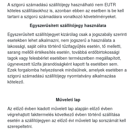
A szigorú számadású szállítójegy használható nem EUTR
köteles szállításokhoz is, azonban ebben az esetben is be kell
tartani a szigorú számadásra vonatkozó követelményeket.
Egyszerűsített szállítójegy használata
Egyszerűsített szállítójegyet kizárólag csak a jogszabály szerinti
esetekben lehet alkalmazni, nem jogszerű a használata a
lakossági, saját célra történő tűzifagyűjtés esetén, tő melletti,
sarang mellőli értékesítés esetén, továbbá erdőbirtokossági
tagok vagy felesbérlet esetében természetben megállapított,
úgynevezett tűzifa járandóságként kapott fa esetében sem.
Ezek forgalomba helyezésnek minősülnek, amelyek esetében a
szigorú számadású szállítójegy nyomtatvány alkalmazása
kötelező.
Műveleti lap
Az előző évben kiadott műveleti lap alapján előző évben
végrehajtott fakitermelés következő évben történő szállítása
esetén a szállítójegyen az előző évi műveleti lap sorszámát kell
szerepeltetni.