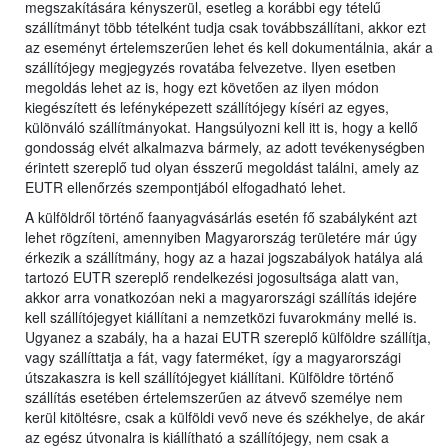
megszakítására kényszerül, esetleg a korábbi egy tételű
szállítmányt több tételként tudja csak továbbszállítani, akkor ezt
az eseményt értelemszerűen lehet és kell dokumentálnia, akár a
szállítójegy megjegyzés rovatába felvezetve. Ilyen esetben
megoldás lehet az is, hogy ezt követően az ilyen módon
kiegészített és lefényképezett szállítójegy kíséri az egyes,
különváló szállítmányokat. Hangsúlyozni kell itt is, hogy a kellő
gondosság elvét alkalmazva bármely, az adott tevékenységben
érintett szereplő tud olyan ésszerű megoldást találni, amely az
EUTR ellenőrzés szempontjából elfogadható lehet.
A külföldről történő faanyagvásárlás esetén fő szabályként azt
lehet rögzíteni, amennyiben Magyarország területére már úgy
érkezik a szállítmány, hogy az a hazai jogszabályok hatálya alá
tartozó EUTR szereplő rendelkezési jogosultsága alatt van,
akkor arra vonatkozóan neki a magyarországi szállítás idejére
kell szállítójegyet kiállítani a nemzetközi fuvarokmány mellé is.
Ugyanez a szabály, ha a hazai EUTR szereplő külföldre szállítja,
vagy szállíttatja a fát, vagy faterméket, így a magyarországi
útszakaszra is kell szállítójegyet kiállítani. Külföldre történő
szállítás esetében értelemszerűen az átvevő személye nem
kerül kitöltésre, csak a külföldi vevő neve és székhelye, de akár
az egész útvonalra is kiállítható a szállítójegy, nem csak a