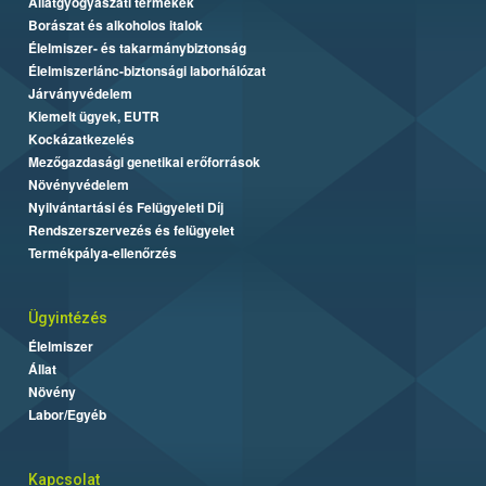
Állatgyógyászati termékek
Borászat és alkoholos italok
Élelmiszer- és takarmánybiztonság
Élelmiszerlánc-biztonsági laborhálózat
Járványvédelem
Kiemelt ügyek, EUTR
Kockázatkezelés
Mezőgazdasági genetikai erőforrások
Növényvédelem
Nyilvántartási és Felügyeleti Díj
Rendszerszervezés és felügyelet
Termékpálya-ellenőrzés
Ügyintézés
Élelmiszer
Állat
Növény
Labor/Egyéb
Kapcsolat