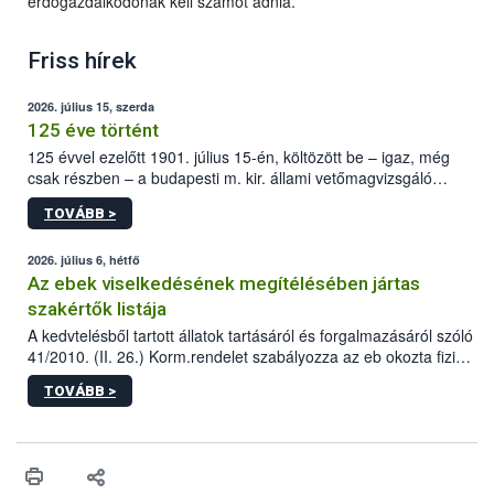
erdőgazdálkodónak kell számot adnia.
Friss hírek
2026. július 15, szerda
125 éve történt
125 évvel ezelőtt 1901. július 15-én, költözött be – igaz, még
csak részben – a budapesti m. kir. állami vetőmagvizsgáló
állomás a Kis Rókus utca 15. szám alatti, Czigler Győző által
TOVÁBB >
tervezett új épületébe.
2026. július 6, hétfő
Az ebek viselkedésének megítélésében jártas
szakértők listája
A kedvtelésből tartott állatok tartásáról és forgalmazásáról szóló
41/2010. (II. 26.) Korm.rendelet szabályozza az eb okozta fizikai
sérülés, illetve ennek veszélye keletkezésekor felmerülő
TOVÁBB >
hatósági feladatokat, valamint a veszélyes eb tartását és annak
engedélyezését. Ezen eljárások során szükség esetén be kell
vonni az ebek viselkedésének megítélésében jártas szakértőt.