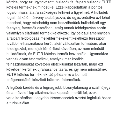
kérdés, hogy az úgynevezett hulladék fa, faipari hulladék EUTR
köteles terméknek minősül-e. Ezzel kapcsolatban a pontos
fogalomhasználatra szükséges felhívni a figyelmet. A hulladék
fogalmát külön törvény szabályozza, de egyszerűsítve azt lehet
mondani, hogy mindaddig nem beszélhetünk hulladékról egy
faanyag, fatermék esetében, amíg annak feldolgozása során
valamilyen eladható termék keletkezik. Így például amennyiben
a faipari feldolgozás melléktermékeként keletkező fűrészpor
további felhasználásra kerül, akár változatlan formában, akár
feldolgozást, mondjuk tömörítést követően, az nem minősül
hulladéknak, és EUTR köteles termék lesz belőle. Ugyanakkor
vannak olyan fatermékek, amelyek már korábbi
felhasználásukat követően életciklusukat lezárták, majd ezt
követően kerülnek újrahasznosításra, és így nem minősülnek
EUTR köteles terméknek. Jó példa erre a bontott
tetőgerendából készített bútorok, fatermékek.
A legtöbb kérdés és a legnagyobb bizonytalanság a szállítójegy
és a műveleti lap alkalmazása kapcsán merült fel, ezek
vonatkozásában nagyobb témacsoportok szerint foglaltuk össze
a tudnivalókat.