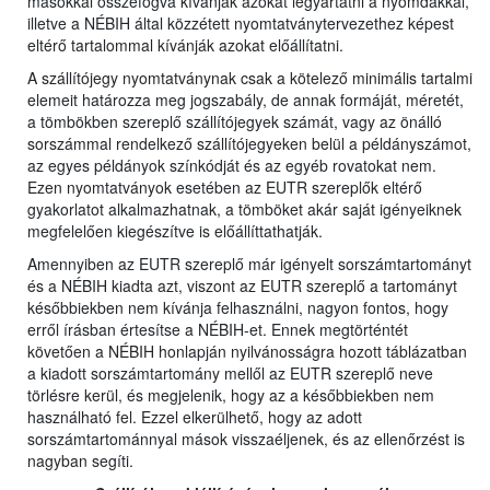
másokkal összefogva kívánják azokat legyártatni a nyomdákkal,
illetve a NÉBIH által közzétett nyomtatványtervezethez képest
eltérő tartalommal kívánják azokat előállítatni.
A szállítójegy nyomtatványnak csak a kötelező minimális tartalmi
elemeit határozza meg jogszabály, de annak formáját, méretét,
a tömbökben szereplő szállítójegyek számát, vagy az önálló
sorszámmal rendelkező szállítójegyeken belül a példányszámot,
az egyes példányok színkódját és az egyéb rovatokat nem.
Ezen nyomtatványok esetében az EUTR szereplők eltérő
gyakorlatot alkalmazhatnak, a tömböket akár saját igényeiknek
megfelelően kiegészítve is előállíttathatják.
Amennyiben az EUTR szereplő már igényelt sorszámtartományt
és a NÉBIH kiadta azt, viszont az EUTR szereplő a tartományt
későbbiekben nem kívánja felhasználni, nagyon fontos, hogy
erről írásban értesítse a NÉBIH-et. Ennek megtörténtét
követően a NÉBIH honlapján nyilvánosságra hozott táblázatban
a kiadott sorszámtartomány mellől az EUTR szereplő neve
törlésre kerül, és megjelenik, hogy az a későbbiekben nem
használható fel. Ezzel elkerülhető, hogy az adott
sorszámtartománnyal mások visszaéljenek, és az ellenőrzést is
nagyban segíti.