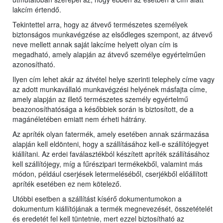
lakcím értendő.
Tekintettel arra, hogy az átvevő természetes személyek
biztonságos munkavégzése az elsődleges szempont, az átvevő
neve mellett annak saját lakcíme helyett olyan cím is
megadható, amely alapján az átvevő személye egyértelműen
azonosítható.
Ilyen cím lehet akár az átvétel helye szerinti telephely címe vagy
az adott munkavállaló munkavégzési helyének másfajta címe,
amely alapján az illető természetes személy egyértelmű
beazonosíthatósága a későbbiek során is biztosított, de a
magánéletében emiatt nem érheti hátrány.
Az apríték olyan fatermék, amely esetében annak származása
alapján kell eldönteni, hogy a szállításához kell-e szállítójegyet
kiállítani. Az erdei faválasztékból készített apríték szállításához
kell szállítójegy, míg a fűrészipari termékekből, valamint más
módon, például cserjések letermeléséből, cserjékből előállított
apríték esetében ez nem kötelező.
Utóbbi esetben a szállítást kísérő dokumentumokon a
dokumentum kiállítójának a termék megnevezését, összetételét
és eredetét fel kell tüntetnie, mert ezzel biztosítható az