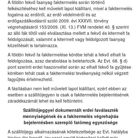
A földön fekvő faanyag fakitermelés során történő
felkészítéséhez kell műveleti lapot kiállítani, mivel a fakitermelés
fogalma az erdőről, az erdő védelméről és az
erdőgazdálkodásról szóló 2009. évi XXXVII. törvény
végrehajtásáról 153/2009. (XI. 13.) FVM rendelet 40. § szerint
az álló fák tőtől való elválasztása mellett a fekvő és kitermelt fa
feldolgozását, valamint a kitermelt vagy feldolgozott faanyag
közelítését is tartalmazza.
A földön fekvő fa fakitermelése körébe tehát a fekvő elhalt fa
feldolgozása, azaz darabolása is beletartozik. Az Evt. 68. § d)
pont szerinti erdei haszonvétel során az elhalt fekvő fa gyűjtése
körében tehát csak a fakitermelési tevékenység nélkül végzett
fagyűjtés értelmezhető.
A fásításban nem kell műveleti lapot kiállítani, ezért ebben az
esetben a szállítójegyen is csak a fakitermelés bejelentésének
záradékszámát lehet és kell feltüntetni.
Szállítójeggyel dokumentált erdei faválaszték
mennyiségének és a fakitermelés végrehajtás
bejelentésben szereplő fatömeg egyezősége
A szállítójegy alkalmazásának kötelezettsége az Evt. hatályba
lépése óta fennáll, így ezzel együtt biztosítani kellett már