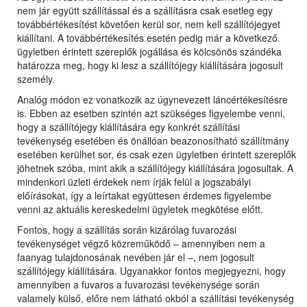
nem jár együtt szállítással és a szállításra csak esetleg egy
továbbértékesítést követően kerül sor, nem kell szállítójegyet
kiállítani. A továbbértékesítés esetén pedig már a következő
ügyletben érintett szereplők jogállása és kölcsönös szándéka
határozza meg, hogy ki lesz a szállítójegy kiállítására jogosult
személy.
Analóg módon ez vonatkozik az úgynevezett láncértékesítésre
is. Ebben az esetben szintén azt szükséges figyelembe venni,
hogy a szállítójegy kiállítására egy konkrét szállítási
tevékenység esetében és önállóan beazonosítható szállítmány
esetében kerülhet sor, és csak ezen ügyletben érintett szereplők
jöhetnek szóba, mint akik a szállítójegy kiállítására jogosultak. A
mindenkori üzleti érdekek nem írják felül a jogszabályi
előírásokat, így a leírtakat együttesen érdemes figyelembe
venni az aktuális kereskedelmi ügyletek megkötése előtt.
Fontos, hogy a szállítás során kizárólag fuvarozási
tevékenységet végző közreműködő – amennyiben nem a
faanyag tulajdonosának nevében jár el –, nem jogosult
szállítójegy kiállítására. Ugyanakkor fontos megjegyezni, hogy
amennyiben a fuvaros a fuvarozási tevékenysége során
valamely külső, előre nem látható okból a szállítási tevékenység