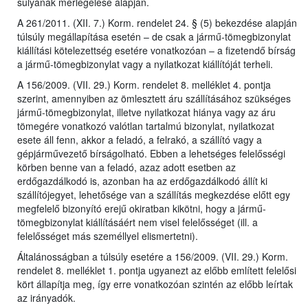
súlyának mérlegelése alapján.
A 261/2011. (XII. 7.) Korm. rendelet 24. § (5) bekezdése alapján
túlsúly megállapítása esetén – de csak a jármű-tömegbizonylat
kiállítási kötelezettség esetére vonatkozóan – a fizetendő bírság
a jármű-tömegbizonylat vagy a nyilatkozat kiállítóját terheli.
A 156/2009. (VII. 29.) Korm. rendelet 8. melléklet 4. pontja
szerint, amennyiben az ömlesztett áru szállításához szükséges
jármű-tömegbizonylat, illetve nyilatkozat hiánya vagy az áru
tömegére vonatkozó valótlan tartalmú bizonylat, nyilatkozat
esete áll fenn, akkor a feladó, a felrakó, a szállító vagy a
gépjárművezető bírságolható. Ebben a lehetséges felelősségi
körben benne van a feladó, azaz adott esetben az
erdőgazdálkodó is, azonban ha az erdőgazdálkodó állít ki
szállítójegyet, lehetősége van a szállítás megkezdése előtt egy
megfelelő bizonyító erejű okiratban kikötni, hogy a jármű-
tömegbizonylat kiállításáért nem visel felelősséget (ill. a
felelősséget más személlyel elismertetni).
Általánosságban a túlsúly esetére a 156/2009. (VII. 29.) Korm.
rendelet 8. melléklet 1. pontja ugyanezt az előbb említett felelősi
kört állapítja meg, így erre vonatkozóan szintén az előbb leírtak
az irányadók.