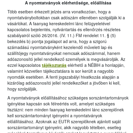
A nyomtatványok elérhetősége, előállítása
Több esetben érkezett jelzés arra vonatkozóan, hogy a
nyomtatványboltokban csak adószám ellenében szolgálják ki a
vásárlókat. A faanyag kereskedelmi lánc felügyeletével
kapcsolatos bejelentés, nyilvántartás és ellenőrzés részletes
szabályairól szóló 26/2016. (IV. 11.) FM rendelet 11. § (5)
bekezdés b) pontja jogalapot ad arra, hogy a szigorú
számadású nyomtatványként kezelendő műveleti lap és
szállítójegy nyomtatványokat nemcsak adószámmal, hanem
adóazonosító jellel rendelkező személyek is megvásárolják. Az
ezzel kapcsolatos
tájékoztatás
elérhető a NÉBIH a honlapján,
valamint közvetlen tájékoztatásra is sor került a nagyobb
nyomdák esetében. A fenti jogszabályi hivatkozás alapján a
kizárólag adóazonosító jellel rendelkezőket a jövőben ki kell,
hogy szolgálják.
A nyomtatványok előállításához szükséges sorszámtartományok
igénylése kapcsán sok félreértés volt, amelyet szükséges
tisztázni: nem minden faanyag kereskedelmi lánc szereplőnek
kell sorszámtartományt igényelni a nyomtatványok
előállításához. Azoknak az EUTR szereplőknek ajánlott saját
sorszámtartományt igényelni, akik nagyobb tételben, esetleg