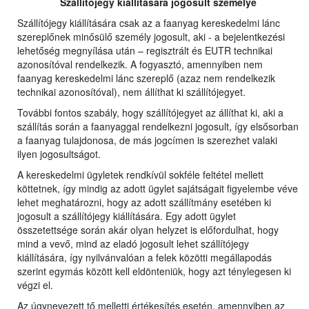
Szállítójegy kiállítására jogosult személye
Szállítójegy kiállítására csak az a faanyag kereskedelmi lánc
szereplőnek minősülő személy jogosult, aki - a bejelentkezési
lehetőség megnyílása után – regisztrált és EUTR technikai
azonosítóval rendelkezik. A fogyasztó, amennyiben nem
faanyag kereskedelmi lánc szereplő (azaz nem rendelkezik
technikai azonosítóval), nem állíthat ki szállítójegyet.
További fontos szabály, hogy szállítójegyet az állíthat ki, aki a
szállítás során a faanyaggal rendelkezni jogosult, így elsősorban
a faanyag tulajdonosa, de más jogcímen is szerezhet valaki
ilyen jogosultságot.
A kereskedelmi ügyletek rendkívül sokféle feltétel mellett
köttetnek, így mindig az adott ügylet sajátságait figyelembe véve
lehet meghatározni, hogy az adott szállítmány esetében ki
jogosult a szállítójegy kiállítására. Egy adott ügylet
összetettsége során akár olyan helyzet is előfordulhat, hogy
mind a vevő, mind az eladó jogosult lehet szállítójegy
kiállítására, így nyilvánvalóan a felek közötti megállapodás
szerint egymás között kell eldönteniük, hogy azt ténylegesen ki
végzi el.
Az úgynevezett tő melletti értékesítés esetén, amennyiben az