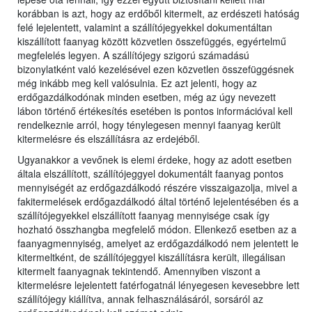
korábban is azt, hogy az erdőből kitermelt, az erdészeti hatóság
felé lejelentett, valamint a szállítójegyekkel dokumentáltan
kiszállított faanyag között közvetlen összefüggés, egyértelmű
megfelelés legyen. A szállítójegy szigorú számadású
bizonylatként való kezelésével ezen közvetlen összefüggésnek
még inkább meg kell valósulnia. Ez azt jelenti, hogy az
erdőgazdálkodónak minden esetben, még az úgy nevezett
lábon történő értékesítés esetében is pontos információval kell
rendelkeznie arról, hogy ténylegesen mennyi faanyag került
kitermelésre és elszállításra az erdejéből.
Ugyanakkor a vevőnek is elemi érdeke, hogy az adott esetben
általa elszállított, szállítójeggyel dokumentált faanyag pontos
mennyiségét az erdőgazdálkodó részére visszaigazolja, mivel a
fakitermelések erdőgazdálkodó által történő lejelentésében és a
szállítójegyekkel elszállított faanyag mennyisége csak így
hozható összhangba megfelelő módon. Ellenkező esetben az a
faanyagmennyiség, amelyet az erdőgazdálkodó nem jelentett le
kitermeltként, de szállítójeggyel kiszállításra került, illegálisan
kitermelt faanyagnak tekintendő. Amennyiben viszont a
kitermelésre lejelentett fatérfogatnál lényegesen kevesebbre lett
szállítójegy kiállítva, annak felhasználásáról, sorsáról az