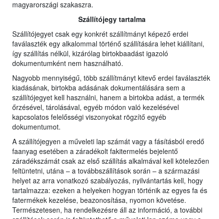
magyarországi szakaszra.
Szállítójegy tartalma
Szállítójegyet csak egy konkrét szállítmányt képező erdei
faválaszték egy alkalommal történő szállítására lehet kiállítani,
így szállítás nélkül, kizárólag birtokbaadást igazoló
dokumentumként nem használható.
Nagyobb mennyiségű, több szállítmányt kitevő erdei faválaszték
kiadásának, birtokba adásának dokumentálására sem a
szállítójegyet kell használni, hanem a birtokba adást, a termék
őrzésével, tárolásával, egyéb módon való kezelésével
kapcsolatos felelősségi viszonyokat rögzítő egyéb
dokumentumot.
A szállítójegyen a műveleti lap számát vagy a fásításból eredő
faanyag esetében a záradékolt fakitermelés bejelentő
záradékszámát csak az első szállítás alkalmával kell kötelezően
feltüntetni, utána – a továbbszállítások során – a származási
helyet az arra vonatkozó szabályozás, nyilvántartás kell, hogy
tartalmazza: ezeken a helyeken hogyan történik az egyes fa és
fatermékek kezelése, beazonosítása, nyomon követése.
Természetesen, ha rendelkezésre áll az információ, a további