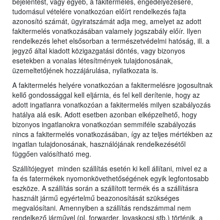
bejelentést, vagy egyéb, a fakitermelés, engedélyezésére,
tudomásul vételére vonatkozóan előírt rendelkezés fajta
azonosító számát, ügyiratszámát adja meg, amelyet az adott
fakitermelés vonatkozásában valamely jogszabály előír. Ilyen
rendelkezés lehet elsősorban a természetvédelmi hatóság, ill. a
jegyző által kiadott közigazgatási döntés, vagy bizonyos
esetekben a vonalas létesítmények tulajdonosának,
üzemeltetőjének hozzájárulása, nyilatkozata is.
A fakitermelés helyére vonatkozóan a fakitermelésre jogosultnak
kellő gondossággal kell eljárnia, és fel kell derítenie, hogy az
adott ingatlanra vonatkozóan a fakitermelés milyen szabályozás
hatálya alá esik. Adott esetben azonban elképzelhető, hogy
bizonyos ingatlanokra vonatkozóan semmiféle szabályozás
nincs a fakitermelés vonatkozásában, így az teljes mértékben az
ingatlan tulajdonosának, használójának rendelkezésétől
függően valósítható meg.
Szállítójegyet minden szállítás esetén ki kell állítani, mivel ez a
fa és fatermékek nyomonkövethetőségének egyik legfontosabb
eszköze. A szállítás során a szállított termék és a szállításra
használt jármű egyértelmű beazonosítását szükséges
megvalósítani. Amennyiben a szállítás rendszámmal nem
rendelkező járművel (pl. forwarder, lovaskocsi stb.) történik, a