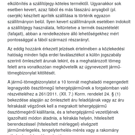
elkülönítés a szállítójegy-köteles terméktől. Ugyanakkor sok
esetben kevert, azaz fából és más fásszárú anyagból (pl.
cserjék) készített apríték szállítása is történik egyazon
szállítmányon belül. Ilyen kevert szállítmányok esetében indokolt
a szállítójegy használata, feltüntetve a termék összetételét
(fafajait), abban a rendelkezésre álló lehetőségekhez mért
pontossággal a fából származó részarányt.
Az eddig hozzánk érkezett jelzések értelmében a közlekedési
hatóság minden fajta erdei faválasztékot a külön jogszabály
szerinti ömlesztett árunak tekint, és a meghatározott tömeg
felett arra vonatkozóan megkövetelik az úgynevezett jármű-
tömegbizonylat kitöltését.
A jármű-tömegbizonylatot a 10 tonnát meghaladó megengedett
legnagyobb össztömegű tehergépjárműnek a forgalomban való
részvételéhez a 261/2011. (XII. 7.) Korm. rendelet 24. § (1)
bekezdése alapján az ömlesztett áru feladójának vagy az áru
felrakását végzőnek kell a megrakott tehergépjármű
össztömegéről kiállítania, és a tehergépjármű vezetőjének
igazolható módon átadnia, a felrakás helyén, hitelesített
berendezéssel (hitelesített mérleggel) elvégzett
járműmérlegelés, tengelyterhelés-mérés vagy a rakomány