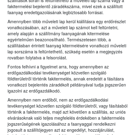
szállítások során is feltüntethető a műveleti lap száma vagy a
fakitermelési bejelentő záradékszáma, mivel ezek a szállított
faanyag eredetigazolásának legbiztosabb forrásai.
Amennyiben több műveleti lap kerül kiállításra egy erdőrészlet
vonatkozásában, azt a műveleti lap számot kell feltüntetni,
amely alapján a szállítmány faanyagának kitermelése
egyértelműen beazonosítható. Természetesen több, a
szállításban érintett faanyag kitermelésére vonatkozó műveleti
lap sorszáma is feltüntethető, szükség esetén a megjegyzés
rovatban folytatva a felsorolást.
Fontos felhívni a figyelmet arra, hogy amennyiben az
erdőgazdálkodási tevékenységet közvetlen szolgáló
földterületről történik fakitermelés, annak eredetét a fásításra
vonatkozó bejelentés záradékolt példányával tudja jogszerűen
igazolni az erdőgazdálkodó.
Amennyiben nem erdőből, nem az erdőgazdálkodási
tevékenységet közvetlen szolgáló földterületről, vagy fásításból
történik a fakitermelés, majd azt követően a szállítás, az uniós
elvárásoknak való teljes megfelelés érdekében a fakitermelés
jogszerűségének igazolásához a faanyaggal rendelkezni
jogosult a szállítójegyen azt az engedélyt, hozzájárulást,