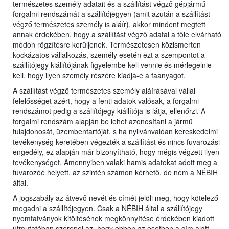
természetes személy adatait és a szállítást végző gépjármű
forgalmi rendszámát a szállítójegyen (amit azután a szállítást
végző természetes személy is aláír), akkor mindent megtett
annak érdekében, hogy a szállítást végző adatai a tőle elvárható
módon rögzítésre kerüljenek. Természetesen közismerten
kockázatos vállalkozás, személy esetén ezt a szempontot a
szállítójegy kiállítójának figyelembe kell vennie és mérlegelnie
kell, hogy ilyen személy részére kiadja-e a faanyagot.
A szállítást végző természetes személy aláírásával vállal
felelősséget azért, hogy a fenti adatok valósak, a forgalmi
rendszámot pedig a szállítójegy kiállítója is látja, ellenőrzi. A
forgalmi rendszám alapján be lehet azonosítani a jármű
tulajdonosát, üzembentartóját, s ha nyilvánvalóan kereskedelmi
tevékenység keretében végezték a szállítást és nincs fuvarozási
engedély, ez alapján már bizonyítható, hogy mégis végzett ilyen
tevékenységet. Amennyiben valaki hamis adatokat adott meg a
fuvarozóé helyett, az szintén számon kérhető, de nem a NÉBIH
által.
A jogszabály az átvevő nevét és címét jelöli meg, hogy kötelező
megadni a szállítójegyen. Csak a NÉBIH által a szállítójegy
nyomtatványok kitöltésének megkönnyítése érdekében kiadott
útmutatóban szerepel az, hogy ebben az esetben a cím alatt