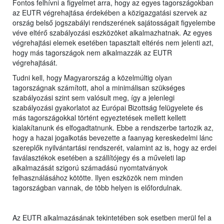
Fontos felhívni a figyelmet arra, hogy az egyes tagországokban
az EUTR végrehajtása érdekében a közigazgatási szervek az
ország belső jogszabályi rendszerének sajátosságait figyelembe
véve eltérő szabályozási eszközöket alkalmazhatnak. Az egyes
végrehajtási elemek esetében tapasztalt eltérés nem jelenti azt,
hogy más tagországok nem alkalmazzák az EUTR
végrehajtását.
Tudni kell, hogy Magyarország a közelmúltig olyan
tagországnak számított, ahol a minimálisan szükséges
szabályozási szint sem valósult meg, így a jelenlegi
szabályozási gyakorlatot az Európai Bizottság felügyelete és
más tagországokkal történt egyeztetések mellett kellett
kialakítanunk és elfogadtatnunk. Ebbe a rendszerbe tartozik az,
hogy a hazai jogalkotás bevezette a faanyag kereskedelmi lánc
szereplők nyilvántartási rendszerét, valamint az is, hogy az erdei
faválasztékok esetében a szállítójegy és a műveleti lap
alkalmazását szigorú számadású nyomtatványok
felhasználásához kötötte. Ilyen eszközök nem minden
tagországban vannak, de több helyen is előfordulnak.
Az EUTR alkalmazásának tekintetében sok esetben merül fel a