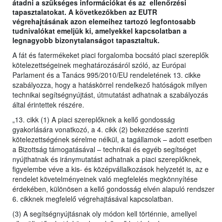
átadni a szükséges információkat és az ellenőrzési
tapasztalatokat. A következőkben az EUTR
végrehajtásának azon elemeihez tartozó legfontosabb
tudnivalókat emeljük ki, amelyekkel kapcsolatban a
legnagyobb bizonytalanságot tapasztaltuk.
A fát és fatermékeket piaci forgalomba bocsátó piaci szereplők
kötelezettségeinek meghatározásáról szóló, az Európai
Parlament és a Tanács 995/2010/EU rendeletének 13. cikke
szabályozza, hogy a hatáskörrel rendelkező hatóságok milyen
technikai segítségnyújtást, útmutatást adhatnak a szabályozás
által érintettek részére.
„13. cikk (1) A piaci szereplőknek a kellő gondosság
gyakorlására vonatkozó, a 4. cikk (2) bekezdése szerinti
kötelezettségének sérelme nélkül, a tagállamok – adott esetben
a Bizottság támogatásával – technikai és egyéb segítséget
nyújthatnak és iránymutatást adhatnak a piaci szereplőknek,
figyelembe véve a kis- és középvállalkozások helyzetét is, az e
rendelet követelményeinek való megfelelés megkönnyítése
érdekében, különösen a kellő gondosság elvén alapuló rendszer
6. cikknek megfelelő végrehajtásával kapcsolatban.
(3) A segítségnyújtásnak oly módon kell történnie, amellyel