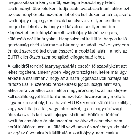
megszakítására kényszerül, esetleg a korábbi egy tételű
szállítmányt több tételként tudja csak továbbszállítani, akkor ezt
az eseményt értelemszerűen lehet és kell dokumentálnia, akár a
szállítójegy megjegyzés rovatába felvezetve. Ilyen esetben
megoldás lehet az is, hogy ezt követően az ilyen módon
kiegészített és lefényképezett szállítójegy kíséri az egyes,
különváló szállítmányokat. Hangsúlyozni kell itt is, hogy a kellő
gondosság elvét alkalmazva bármely, az adott tevékenységben
érintett szereplő tud olyan ésszerű megoldást találni, amely az
EUTR ellenőrzés szempontjából elfogadható lehet.
A külföldről történő faanyagvásárlás esetén fő szabályként azt
lehet rögzíteni, amennyiben Magyarország területére már úgy
érkezik a szállítmány, hogy az a hazai jogszabályok hatálya alá
tartozó EUTR szereplő rendelkezési jogosultsága alatt van,
akkor arra vonatkozóan neki a magyarországi szállítás idejére
kell szállítójegyet kiállítani a nemzetközi fuvarokmány mellé is.
Ugyanez a szabály, ha a hazai EUTR szereplő külföldre szállítja,
vagy szállíttatja a fát, vagy faterméket, így a magyarországi
útszakaszra is kell szállítójegyet kiállítani. Külföldre történő
szállítás esetében értelemszerűen az átvevő személye nem
kerül kitöltésre, csak a külföldi vevő neve és székhelye, de akár
az egész útvonalra is kiállítható a szállítójegy, nem csak a