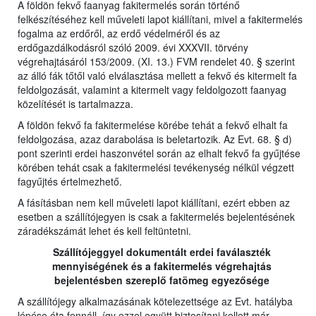
A földön fekvő faanyag fakitermelés során történő
felkészítéséhez kell műveleti lapot kiállítani, mivel a fakitermelés
fogalma az erdőről, az erdő védelméről és az
erdőgazdálkodásról szóló 2009. évi XXXVII. törvény
végrehajtásáról 153/2009. (XI. 13.) FVM rendelet 40. § szerint
az álló fák tőtől való elválasztása mellett a fekvő és kitermelt fa
feldolgozását, valamint a kitermelt vagy feldolgozott faanyag
közelítését is tartalmazza.
A földön fekvő fa fakitermelése körébe tehát a fekvő elhalt fa
feldolgozása, azaz darabolása is beletartozik. Az Evt. 68. § d)
pont szerinti erdei haszonvétel során az elhalt fekvő fa gyűjtése
körében tehát csak a fakitermelési tevékenység nélkül végzett
fagyűjtés értelmezhető.
A fásításban nem kell műveleti lapot kiállítani, ezért ebben az
esetben a szállítójegyen is csak a fakitermelés bejelentésének
záradékszámát lehet és kell feltüntetni.
Szállítójeggyel dokumentált erdei faválaszték
mennyiségének és a fakitermelés végrehajtás
bejelentésben szereplő fatömeg egyezősége
A szállítójegy alkalmazásának kötelezettsége az Evt. hatályba
lépése óta fennáll, így ezzel együtt biztosítani kellett már