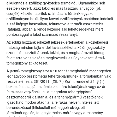
elkülönítés a szállítójegy-köteles terméktől. Ugyanakkor sok
esetben kevert, azaz fából és más fásszárú anyagból (pl.
cserjék) készített apríték szállítása is történik egyazon
szállítmányon belül. Ilyen kevert szállítmányok esetében indokolt
a szállítójegy használata, feltüntetve a termék összetételét
(fafajait), abban a rendelkezésre álló lehetőségekhez mért
pontossággal a fából származó részarányt.
Az eddig hozzánk érkezett jelzések értelmében a közlekedési
hatóság minden fajta erdei faválasztékot a külön jogszabály
szerinti ömlesztett árunak tekint, és a meghatározott tömeg
felett arra vonatkozóan megkövetelik az úgynevezett jármű-
tömegbizonylat kitöltését.
A jármű-tömegbizonylatot a 10 tonnát meghaladó megengedett
legnagyobb össztömegű tehergépjárműnek a forgalomban való
részvételéhez a 261/2011. (XII. 7.) Korm. rendelet 24. § (1)
bekezdése alapján az ömlesztett áru feladójának vagy az áru
felrakását végzőnek kell a megrakott tehergépjármű
össztömegéről kiállítania, és a tehergépjármű vezetőjének
igazolható módon átadnia, a felrakás helyén, hitelesített
berendezéssel (hitelesített mérleggel) elvégzett
járműmérlegelés, tengelyterhelés-mérés vagy a rakomány