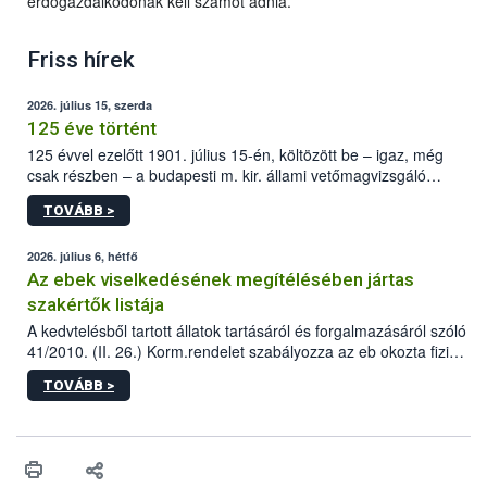
erdőgazdálkodónak kell számot adnia.
Friss hírek
2026. július 15, szerda
125 éve történt
125 évvel ezelőtt 1901. július 15-én, költözött be – igaz, még
csak részben – a budapesti m. kir. állami vetőmagvizsgáló
állomás a Kis Rókus utca 15. szám alatti, Czigler Győző által
TOVÁBB >
tervezett új épületébe.
2026. július 6, hétfő
Az ebek viselkedésének megítélésében jártas
szakértők listája
A kedvtelésből tartott állatok tartásáról és forgalmazásáról szóló
41/2010. (II. 26.) Korm.rendelet szabályozza az eb okozta fizikai
sérülés, illetve ennek veszélye keletkezésekor felmerülő
TOVÁBB >
hatósági feladatokat, valamint a veszélyes eb tartását és annak
engedélyezését. Ezen eljárások során szükség esetén be kell
vonni az ebek viselkedésének megítélésében jártas szakértőt.