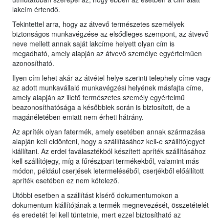
lakcím értendő.
Tekintettel arra, hogy az átvevő természetes személyek
biztonságos munkavégzése az elsődleges szempont, az átvevő
neve mellett annak saját lakcíme helyett olyan cím is
megadható, amely alapján az átvevő személye egyértelműen
azonosítható.
Ilyen cím lehet akár az átvétel helye szerinti telephely címe vagy
az adott munkavállaló munkavégzési helyének másfajta címe,
amely alapján az illető természetes személy egyértelmű
beazonosíthatósága a későbbiek során is biztosított, de a
magánéletében emiatt nem érheti hátrány.
Az apríték olyan fatermék, amely esetében annak származása
alapján kell eldönteni, hogy a szállításához kell-e szállítójegyet
kiállítani. Az erdei faválasztékból készített apríték szállításához
kell szállítójegy, míg a fűrészipari termékekből, valamint más
módon, például cserjések letermeléséből, cserjékből előállított
apríték esetében ez nem kötelező.
Utóbbi esetben a szállítást kísérő dokumentumokon a
dokumentum kiállítójának a termék megnevezését, összetételét
és eredetét fel kell tüntetnie, mert ezzel biztosítható az