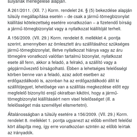
súlyának mérlegelése alapján.
A 261/2011. (XII. 7.) Korm. rendelet 24. § (5) bekezdése alapján
túlsúly megállapítása esetén – de csak a jármű-tömegbizonylat
kiállítási kötelezettség esetére vonatkozóan – a fizetendő bírság
a jármű-tömegbizonylat vagy a nyilatkozat kiállítóját terheli.
A 156/2009. (VII. 29.) Korm. rendelet 8. melléklet 4. pontja
szerint, amennyiben az ömlesztett áru szállításához szükséges
jármű-tömegbizonylat, illetve nyilatkozat hiánya vagy az áru
tömegére vonatkozó valótlan tartalmú bizonylat, nyilatkozat
esete áll fenn, akkor a feladó, a felrakó, a szállító vagy a
gépjárművezető bírságolható. Ebben a lehetséges felelősségi
körben benne van a feladó, azaz adott esetben az
erdőgazdálkodó is, azonban ha az erdőgazdálkodó állít ki
szállítójegyet, lehetősége van a szállítás megkezdése előtt egy
megfelelő bizonyító erejű okiratban kikötni, hogy a jármű-
tömegbizonylat kiállításáért nem visel felelősséget (ill. a
felelősséget más személlyel elismertetni).
Általánosságban a túlsúly esetére a 156/2009. (VII. 29.) Korm.
rendelet 8. melléklet 1. pontja ugyanezt az előbb említett felelősi
kört állapítja meg, így erre vonatkozóan szintén az előbb leírtak
az irányadók.