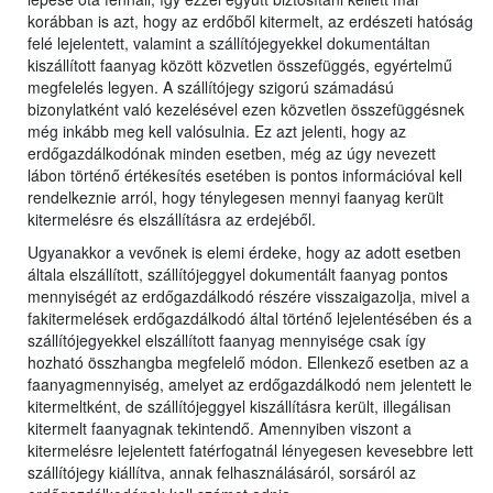
korábban is azt, hogy az erdőből kitermelt, az erdészeti hatóság
felé lejelentett, valamint a szállítójegyekkel dokumentáltan
kiszállított faanyag között közvetlen összefüggés, egyértelmű
megfelelés legyen. A szállítójegy szigorú számadású
bizonylatként való kezelésével ezen közvetlen összefüggésnek
még inkább meg kell valósulnia. Ez azt jelenti, hogy az
erdőgazdálkodónak minden esetben, még az úgy nevezett
lábon történő értékesítés esetében is pontos információval kell
rendelkeznie arról, hogy ténylegesen mennyi faanyag került
kitermelésre és elszállításra az erdejéből.
Ugyanakkor a vevőnek is elemi érdeke, hogy az adott esetben
általa elszállított, szállítójeggyel dokumentált faanyag pontos
mennyiségét az erdőgazdálkodó részére visszaigazolja, mivel a
fakitermelések erdőgazdálkodó által történő lejelentésében és a
szállítójegyekkel elszállított faanyag mennyisége csak így
hozható összhangba megfelelő módon. Ellenkező esetben az a
faanyagmennyiség, amelyet az erdőgazdálkodó nem jelentett le
kitermeltként, de szállítójeggyel kiszállításra került, illegálisan
kitermelt faanyagnak tekintendő. Amennyiben viszont a
kitermelésre lejelentett fatérfogatnál lényegesen kevesebbre lett
szállítójegy kiállítva, annak felhasználásáról, sorsáról az