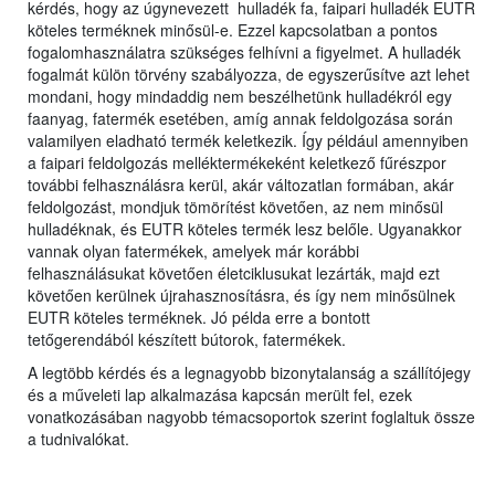
kérdés, hogy az úgynevezett hulladék fa, faipari hulladék EUTR
köteles terméknek minősül-e. Ezzel kapcsolatban a pontos
fogalomhasználatra szükséges felhívni a figyelmet. A hulladék
fogalmát külön törvény szabályozza, de egyszerűsítve azt lehet
mondani, hogy mindaddig nem beszélhetünk hulladékról egy
faanyag, fatermék esetében, amíg annak feldolgozása során
valamilyen eladható termék keletkezik. Így például amennyiben
a faipari feldolgozás melléktermékeként keletkező fűrészpor
további felhasználásra kerül, akár változatlan formában, akár
feldolgozást, mondjuk tömörítést követően, az nem minősül
hulladéknak, és EUTR köteles termék lesz belőle. Ugyanakkor
vannak olyan fatermékek, amelyek már korábbi
felhasználásukat követően életciklusukat lezárták, majd ezt
követően kerülnek újrahasznosításra, és így nem minősülnek
EUTR köteles terméknek. Jó példa erre a bontott
tetőgerendából készített bútorok, fatermékek.
A legtöbb kérdés és a legnagyobb bizonytalanság a szállítójegy
és a műveleti lap alkalmazása kapcsán merült fel, ezek
vonatkozásában nagyobb témacsoportok szerint foglaltuk össze
a tudnivalókat.