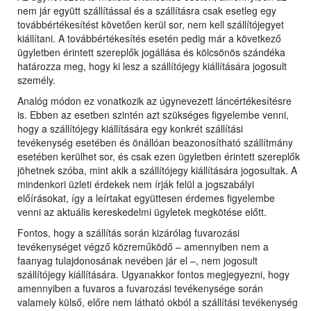
nem jár együtt szállítással és a szállításra csak esetleg egy
továbbértékesítést követően kerül sor, nem kell szállítójegyet
kiállítani. A továbbértékesítés esetén pedig már a következő
ügyletben érintett szereplők jogállása és kölcsönös szándéka
határozza meg, hogy ki lesz a szállítójegy kiállítására jogosult
személy.
Analóg módon ez vonatkozik az úgynevezett láncértékesítésre
is. Ebben az esetben szintén azt szükséges figyelembe venni,
hogy a szállítójegy kiállítására egy konkrét szállítási
tevékenység esetében és önállóan beazonosítható szállítmány
esetében kerülhet sor, és csak ezen ügyletben érintett szereplők
jöhetnek szóba, mint akik a szállítójegy kiállítására jogosultak. A
mindenkori üzleti érdekek nem írják felül a jogszabályi
előírásokat, így a leírtakat együttesen érdemes figyelembe
venni az aktuális kereskedelmi ügyletek megkötése előtt.
Fontos, hogy a szállítás során kizárólag fuvarozási
tevékenységet végző közreműködő – amennyiben nem a
faanyag tulajdonosának nevében jár el –, nem jogosult
szállítójegy kiállítására. Ugyanakkor fontos megjegyezni, hogy
amennyiben a fuvaros a fuvarozási tevékenysége során
valamely külső, előre nem látható okból a szállítási tevékenység