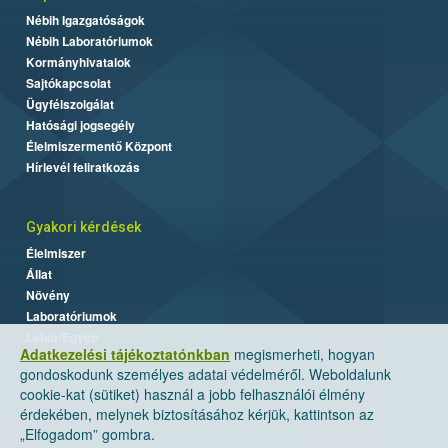
Nébih Igazgatóságok
Nébih Laboratóriumok
Kormányhivatalok
Sajtókapcsolat
Ügyfélszolgálat
Hatósági jogsegély
Élelmiszermentő Központ
Hírlevél feliratkozás
Gyakori kérdések
Élelmiszer
Állat
Növény
Laboratóriumok
Labor/Egyéb
Adatkezelési tájékoztatónkban
megismerheti, hogyan
gondoskodunk személyes adatai védelméről. Weboldalunk
cookie-kat (sütiket) használ a jobb felhasználói élmény
érdekében, melynek biztosításához kérjük, kattintson az
„Elfogadom” gombra.