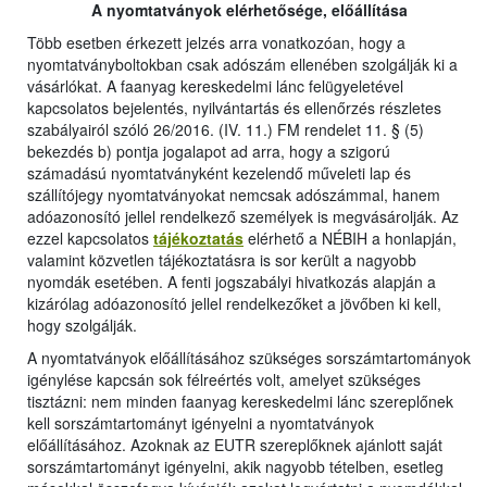
A nyomtatványok elérhetősége, előállítása
Több esetben érkezett jelzés arra vonatkozóan, hogy a
nyomtatványboltokban csak adószám ellenében szolgálják ki a
vásárlókat. A faanyag kereskedelmi lánc felügyeletével
kapcsolatos bejelentés, nyilvántartás és ellenőrzés részletes
szabályairól szóló 26/2016. (IV. 11.) FM rendelet 11. § (5)
bekezdés b) pontja jogalapot ad arra, hogy a szigorú
számadású nyomtatványként kezelendő műveleti lap és
szállítójegy nyomtatványokat nemcsak adószámmal, hanem
adóazonosító jellel rendelkező személyek is megvásárolják. Az
ezzel kapcsolatos
tájékoztatás
elérhető a NÉBIH a honlapján,
valamint közvetlen tájékoztatásra is sor került a nagyobb
nyomdák esetében. A fenti jogszabályi hivatkozás alapján a
kizárólag adóazonosító jellel rendelkezőket a jövőben ki kell,
hogy szolgálják.
A nyomtatványok előállításához szükséges sorszámtartományok
igénylése kapcsán sok félreértés volt, amelyet szükséges
tisztázni: nem minden faanyag kereskedelmi lánc szereplőnek
kell sorszámtartományt igényelni a nyomtatványok
előállításához. Azoknak az EUTR szereplőknek ajánlott saját
sorszámtartományt igényelni, akik nagyobb tételben, esetleg