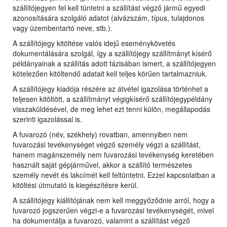
szállítójegyen fel kell tüntetni a szállítást végző jármű egyedi
azonosítására szolgáló adatot (alvázszám, típus, tulajdonos
vagy üzembentartó neve, stb.).
A szállítójegy kitöltése valós idejű eseménykövetés
dokumentálására szolgál, így a szállítójegy szállítmányt kísérő
példányainak a szállítás adott fázisában ismert, a szállítójegyen
kötelezően kitöltendő adatait kell teljes körűen tartalmazniuk.
A szállítójegy kiadója részére az átvétel igazolása történhet a
teljesen kitöltött, a szállítmányt végigkísérő szállítójegypéldány
visszaküldésével, de meg lehet ezt tenni külön, megállapodás
szerinti igazolással is.
A fuvarozó (név, székhely) rovatban, amennyiben nem
fuvarozási tevékenységet végző személy végzi a szállítást,
hanem magánszemély nem fuvarozási tevékenység keretében
használt saját gépjárművel, akkor a szállító természetes
személy nevét és lakcímét kell feltüntetni. Ezzel kapcsolatban a
kitöltési útmutató is kiegészítésre kerül.
A szállítójegy kiállítójának nem kell meggyőződnie arról, hogy a
fuvarozó jogszerűen végzi-e a fuvarozási tevékenységét, mivel
ha dokumentálja a fuvarozó, valamint a szállítást végző