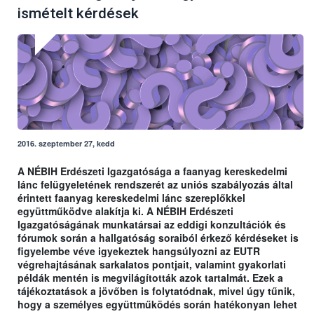
ismételt kérdések
2016. szeptember 27, kedd
A NÉBIH Erdészeti Igazgatósága a faanyag kereskedelmi
lánc felügyeletének rendszerét az uniós szabályozás által
érintett faanyag kereskedelmi lánc szereplőkkel
együttműködve alakítja ki. A NÉBIH Erdészeti
Igazgatóságának munkatársai az eddigi konzultációk és
fórumok során a hallgatóság soraiból érkező kérdéseket is
figyelembe véve igyekeztek hangsúlyozni az EUTR
végrehajtásának sarkalatos pontjait, valamint gyakorlati
példák mentén is megvilágították azok tartalmát. Ezek a
tájékoztatások a jövőben is folytatódnak, mivel úgy tűnik,
hogy a személyes együttműködés során hatékonyan lehet