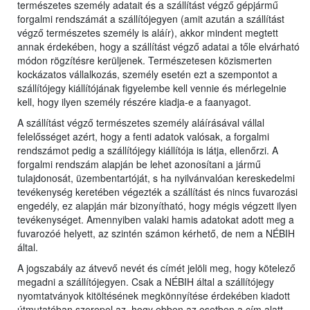
természetes személy adatait és a szállítást végző gépjármű
forgalmi rendszámát a szállítójegyen (amit azután a szállítást
végző természetes személy is aláír), akkor mindent megtett
annak érdekében, hogy a szállítást végző adatai a tőle elvárható
módon rögzítésre kerüljenek. Természetesen közismerten
kockázatos vállalkozás, személy esetén ezt a szempontot a
szállítójegy kiállítójának figyelembe kell vennie és mérlegelnie
kell, hogy ilyen személy részére kiadja-e a faanyagot.
A szállítást végző természetes személy aláírásával vállal
felelősséget azért, hogy a fenti adatok valósak, a forgalmi
rendszámot pedig a szállítójegy kiállítója is látja, ellenőrzi. A
forgalmi rendszám alapján be lehet azonosítani a jármű
tulajdonosát, üzembentartóját, s ha nyilvánvalóan kereskedelmi
tevékenység keretében végezték a szállítást és nincs fuvarozási
engedély, ez alapján már bizonyítható, hogy mégis végzett ilyen
tevékenységet. Amennyiben valaki hamis adatokat adott meg a
fuvarozóé helyett, az szintén számon kérhető, de nem a NÉBIH
által.
A jogszabály az átvevő nevét és címét jelöli meg, hogy kötelező
megadni a szállítójegyen. Csak a NÉBIH által a szállítójegy
nyomtatványok kitöltésének megkönnyítése érdekében kiadott
útmutatóban szerepel az, hogy ebben az esetben a cím alatt