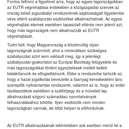
Fontos felhívni a figyelmet arra, hogy az egyes tagországokban
az EUTR végrehajtása érdekében a közigazgatási szervek az
ország belső jogszabályi rendszerének sajátosságait figyelembe
véve eltérő szabályozási eszközöket alkalmazhatnak. Az egyes
végrehajtási elemek esetében tapasztalt eltérés nem jelenti azt,
hogy más tagországok nem alkalmazzák az EUTR
végrehajtását.
Tudni kell, hogy Magyarország a közelmúltig olyan
tagországnak számított, ahol a minimálisan szükséges
szabályozási szint sem valósult meg, így a jelenlegi
szabályozási gyakorlatot az Európai Bizottság felügyelete és
más tagországokkal történt egyeztetések mellett kellett
kialakítanunk és elfogadtatnunk. Ebbe a rendszerbe tartozik az,
hogy a hazai jogalkotás bevezette a faanyag kereskedelmi lánc
szereplők nyilvántartási rendszerét, valamint az is, hogy az erdei
faválasztékok esetében a szállítójegy és a műveleti lap
alkalmazását szigorú számadású nyomtatványok
felhasználásához kötötte. Ilyen eszközök nem minden
tagországban vannak, de több helyen is előfordulnak.
Az EUTR alkalmazásának tekintetében sok esetben merül fel a