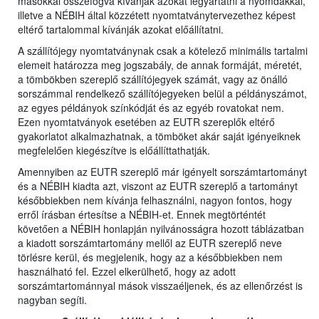
másokkal összefogva kívánják azokat legyártatni a nyomdákkal,
illetve a NÉBIH által közzétett nyomtatványtervezethez képest
eltérő tartalommal kívánják azokat előállítatni.
A szállítójegy nyomtatványnak csak a kötelező minimális tartalmi
elemeit határozza meg jogszabály, de annak formáját, méretét,
a tömbökben szereplő szállítójegyek számát, vagy az önálló
sorszámmal rendelkező szállítójegyeken belül a példányszámot,
az egyes példányok színkódját és az egyéb rovatokat nem.
Ezen nyomtatványok esetében az EUTR szereplők eltérő
gyakorlatot alkalmazhatnak, a tömböket akár saját igényeiknek
megfelelően kiegészítve is előállíttathatják.
Amennyiben az EUTR szereplő már igényelt sorszámtartományt
és a NÉBIH kiadta azt, viszont az EUTR szereplő a tartományt
későbbiekben nem kívánja felhasználni, nagyon fontos, hogy
erről írásban értesítse a NÉBIH-et. Ennek megtörténtét
követően a NÉBIH honlapján nyilvánosságra hozott táblázatban
a kiadott sorszámtartomány mellől az EUTR szereplő neve
törlésre kerül, és megjelenik, hogy az a későbbiekben nem
használható fel. Ezzel elkerülhető, hogy az adott
sorszámtartománnyal mások visszaéljenek, és az ellenőrzést is
nagyban segíti.