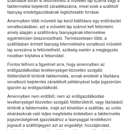
szállítások során is feltüntethető a műveleti lap száma vagy a
fakitermelési bejelentő záradékszáma, mivel ezek a szállított
faanyag eredetigazolásának legbiztosabb forrásai.
Amennyiben több műveleti lap kerül kiállításra egy erdőrészlet
vonatkozásában, azt a műveleti lap számot kell feltüntetni,
amely alapján a szállítmány faanyagának kitermelése
egyértelműen beazonosítható. Természetesen több, a
szállításban érintett faanyag kitermelésére vonatkozó műveleti
lap sorszáma is feltüntethető, szükség esetén a megjegyzés
rovatban folytatva a felsorolást.
Fontos felhívni a figyelmet arra, hogy amennyiben az
erdőgazdálkodási tevékenységet közvetlen szolgáló
földterületről történik fakitermelés, annak eredetét a fásításra
vonatkozó bejelentés záradékolt példányával tudja jogszerűen
igazolni az erdőgazdálkodó.
Amennyiben nem erdőből, nem az erdőgazdálkodási
tevékenységet közvetlen szolgáló földterületről, vagy fásításból
történik a fakitermelés, majd azt követően a szállítás, az uniós
elvárásoknak való teljes megfelelés érdekében a fakitermelés
jogszerűségének igazolásához a faanyaggal rendelkezni
jogosult a szállítójegyen azt az engedélyt, hozzájárulást,