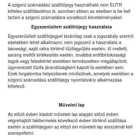
A szigorú számadású szállítójegy használható nem EUTR
köteles szállításokhoz is, azonban ebben az esetben is be kell
tartani a szigorú számadásra vonatkozó követelményeket.
Egyszerűsített szállítójegy használata
Egyszerűsített szállítójegyet kizárólag csak a jogszabály szerinti
esetekben lehet alkalmazni, nem jogszerű a használata a
lakossági, saját célra történő tűzifagyűjtés esetén, tő melletti,
sarang mellőli értékesítés esetén, továbbá erdőbirtokossági
tagok vagy felesbérlet esetében természetben megállapított,
úgynevezett tűzifa járandóságként kapott fa esetében sem.
Ezek forgalomba helyezésnek minősülnek, amelyek esetében a
szigorú számadású szállítójegy nyomtatvány alkalmazása
kötelező.
Műveleti lap
Az előző évben kiadott műveleti lap alapján előző évben
végrehajtott fakitermelés következő évben történő szállítása
esetén a szállítójegyen az előző évi műveleti lap sorszámát kell
szerepeltetni.