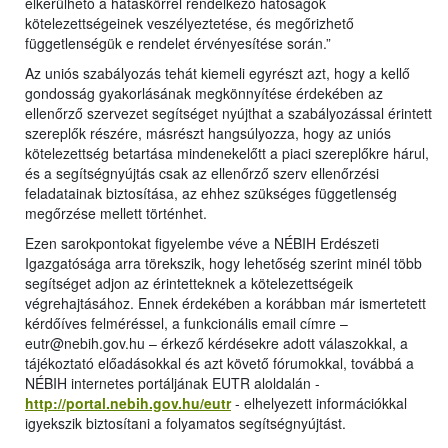
elkerülhető a hatáskörrel rendelkező hatóságok
kötelezettségeinek veszélyeztetése, és megőrizhető
függetlenségük e rendelet érvényesítése során.”
Az uniós szabályozás tehát kiemeli egyrészt azt, hogy a kellő
gondosság gyakorlásának megkönnyítése érdekében az
ellenőrző szervezet segítséget nyújthat a szabályozással érintett
szereplők részére, másrészt hangsúlyozza, hogy az uniós
kötelezettség betartása mindenekelőtt a piaci szereplőkre hárul,
és a segítségnyújtás csak az ellenőrző szerv ellenőrzési
feladatainak biztosítása, az ehhez szükséges függetlenség
megőrzése mellett történhet.
Ezen sarokpontokat figyelembe véve a NÉBIH Erdészeti
Igazgatósága arra törekszik, hogy lehetőség szerint minél több
segítséget adjon az érintetteknek a kötelezettségeik
végrehajtásához. Ennek érdekében a korábban már ismertetett
kérdőíves felméréssel, a funkcionális email címre –
eutr@nebih.gov.hu – érkező kérdésekre adott válaszokkal, a
tájékoztató előadásokkal és azt követő fórumokkal, továbbá a
NÉBIH internetes portáljának EUTR aloldalán -
http://portal.nebih.gov.hu/eutr
- elhelyezett információkkal
igyekszik biztosítani a folyamatos segítségnyújtást.