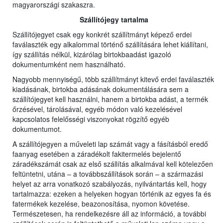
magyarországi szakaszra.
Szállítójegy tartalma
Szállítójegyet csak egy konkrét szállítmányt képező erdei
faválaszték egy alkalommal történő szállítására lehet kiállítani,
így szállítás nélkül, kizárólag birtokbaadást igazoló
dokumentumként nem használható.
Nagyobb mennyiségű, több szállítmányt kitevő erdei faválaszték
kiadásának, birtokba adásának dokumentálására sem a
szállítójegyet kell használni, hanem a birtokba adást, a termék
őrzésével, tárolásával, egyéb módon való kezelésével
kapcsolatos felelősségi viszonyokat rögzítő egyéb
dokumentumot.
A szállítójegyen a műveleti lap számát vagy a fásításból eredő
faanyag esetében a záradékolt fakitermelés bejelentő
záradékszámát csak az első szállítás alkalmával kell kötelezően
feltüntetni, utána – a továbbszállítások során – a származási
helyet az arra vonatkozó szabályozás, nyilvántartás kell, hogy
tartalmazza: ezeken a helyeken hogyan történik az egyes fa és
fatermékek kezelése, beazonosítása, nyomon követése.
Természetesen, ha rendelkezésre áll az információ, a további