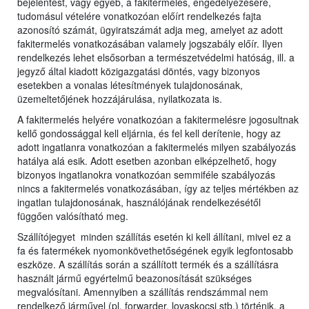
bejelentést, vagy egyéb, a fakitermelés, engedélyezésére,
tudomásul vételére vonatkozóan előírt rendelkezés fajta
azonosító számát, ügyiratszámát adja meg, amelyet az adott
fakitermelés vonatkozásában valamely jogszabály előír. Ilyen
rendelkezés lehet elsősorban a természetvédelmi hatóság, ill. a
jegyző által kiadott közigazgatási döntés, vagy bizonyos
esetekben a vonalas létesítmények tulajdonosának,
üzemeltetőjének hozzájárulása, nyilatkozata is.
A fakitermelés helyére vonatkozóan a fakitermelésre jogosultnak
kellő gondossággal kell eljárnia, és fel kell derítenie, hogy az
adott ingatlanra vonatkozóan a fakitermelés milyen szabályozás
hatálya alá esik. Adott esetben azonban elképzelhető, hogy
bizonyos ingatlanokra vonatkozóan semmiféle szabályozás
nincs a fakitermelés vonatkozásában, így az teljes mértékben az
ingatlan tulajdonosának, használójának rendelkezésétől
függően valósítható meg.
Szállítójegyet minden szállítás esetén ki kell állítani, mivel ez a
fa és fatermékek nyomonkövethetőségének egyik legfontosabb
eszköze. A szállítás során a szállított termék és a szállításra
használt jármű egyértelmű beazonosítását szükséges
megvalósítani. Amennyiben a szállítás rendszámmal nem
rendelkező járművel (pl. forwarder, lovaskocsi stb.) történik, a