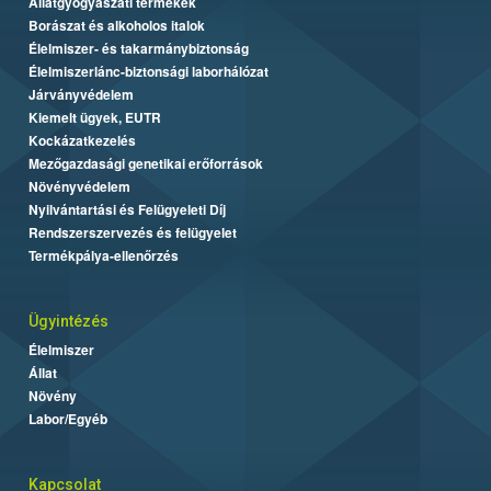
Állatgyógyászati termékek
Borászat és alkoholos italok
Élelmiszer- és takarmánybiztonság
Élelmiszerlánc-biztonsági laborhálózat
Járványvédelem
Kiemelt ügyek, EUTR
Kockázatkezelés
Mezőgazdasági genetikai erőforrások
Növényvédelem
Nyilvántartási és Felügyeleti Díj
Rendszerszervezés és felügyelet
Termékpálya-ellenőrzés
Ügyintézés
Élelmiszer
Állat
Növény
Labor/Egyéb
Kapcsolat