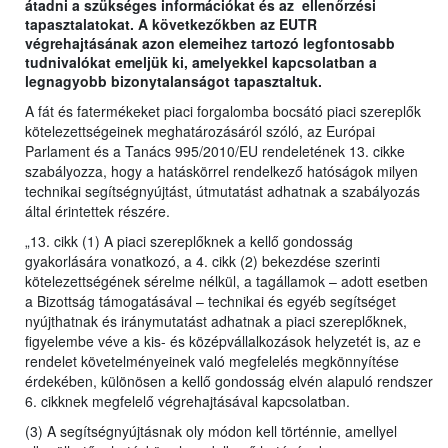
átadni a szükséges információkat és az ellenőrzési
tapasztalatokat. A következőkben az EUTR
végrehajtásának azon elemeihez tartozó legfontosabb
tudnivalókat emeljük ki, amelyekkel kapcsolatban a
legnagyobb bizonytalanságot tapasztaltuk.
A fát és fatermékeket piaci forgalomba bocsátó piaci szereplők
kötelezettségeinek meghatározásáról szóló, az Európai
Parlament és a Tanács 995/2010/EU rendeletének 13. cikke
szabályozza, hogy a hatáskörrel rendelkező hatóságok milyen
technikai segítségnyújtást, útmutatást adhatnak a szabályozás
által érintettek részére.
„13. cikk (1) A piaci szereplőknek a kellő gondosság
gyakorlására vonatkozó, a 4. cikk (2) bekezdése szerinti
kötelezettségének sérelme nélkül, a tagállamok – adott esetben
a Bizottság támogatásával – technikai és egyéb segítséget
nyújthatnak és iránymutatást adhatnak a piaci szereplőknek,
figyelembe véve a kis- és középvállalkozások helyzetét is, az e
rendelet követelményeinek való megfelelés megkönnyítése
érdekében, különösen a kellő gondosság elvén alapuló rendszer
6. cikknek megfelelő végrehajtásával kapcsolatban.
(3) A segítségnyújtásnak oly módon kell történnie, amellyel