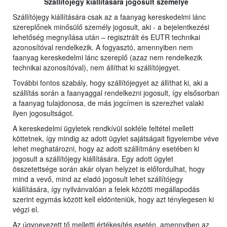
Szállítójegy kiállítására jogosult személye
Szállítójegy kiállítására csak az a faanyag kereskedelmi lánc
szereplőnek minősülő személy jogosult, aki - a bejelentkezési
lehetőség megnyílása után – regisztrált és EUTR technikai
azonosítóval rendelkezik. A fogyasztó, amennyiben nem
faanyag kereskedelmi lánc szereplő (azaz nem rendelkezik
technikai azonosítóval), nem állíthat ki szállítójegyet.
További fontos szabály, hogy szállítójegyet az állíthat ki, aki a
szállítás során a faanyaggal rendelkezni jogosult, így elsősorban
a faanyag tulajdonosa, de más jogcímen is szerezhet valaki
ilyen jogosultságot.
A kereskedelmi ügyletek rendkívül sokféle feltétel mellett
köttetnek, így mindig az adott ügylet sajátságait figyelembe véve
lehet meghatározni, hogy az adott szállítmány esetében ki
jogosult a szállítójegy kiállítására. Egy adott ügylet
összetettsége során akár olyan helyzet is előfordulhat, hogy
mind a vevő, mind az eladó jogosult lehet szállítójegy
kiállítására, így nyilvánvalóan a felek közötti megállapodás
szerint egymás között kell eldönteniük, hogy azt ténylegesen ki
végzi el.
Az úgynevezett tő melletti értékesítés esetén, amennyiben az