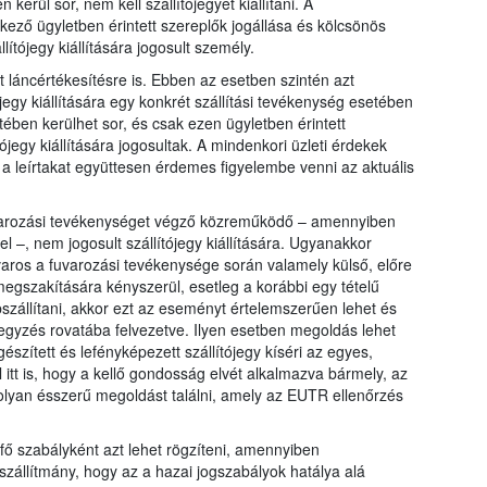
kerül sor, nem kell szállítójegyet kiállítani. A
ező ügyletben érintett szereplők jogállása és kölcsönös
ítójegy kiállítására jogosult személy.
láncértékesítésre is. Ebben az esetben szintén azt
egy kiállítására egy konkrét szállítási tevékenység esetében
ében kerülhet sor, és csak ezen ügyletben érintett
ójegy kiállítására jogosultak. A mindenkori üzleti érdekek
gy a leírtakat együttesen érdemes figyelembe venni az aktuális
fuvarozási tevékenységet végző közreműködő – amennyiben
 –, nem jogosult szállítójegy kiállítására. Ugyanakkor
aros a fuvarozási tevékenysége során valamely külső, előre
megszakítására kényszerül, esetleg a korábbi egy tételű
bszállítani, akkor ezt az eseményt értelemszerűen lehet és
jegyzés rovatába felvezetve. Ilyen esetben megoldás lehet
észített és lefényképezett szállítójegy kíséri az egyes,
 itt is, hogy a kellő gondosság elvét alkalmazva bármely, az
 olyan ésszerű megoldást találni, amely az EUTR ellenőrzés
 fő szabályként azt lehet rögzíteni, amennyiben
zállítmány, hogy az a hazai jogszabályok hatálya alá