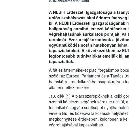
2016. szeptember 27, kedd
A NÉBIH Erdészeti Igazgatósága a faanya
uniós szabályozás által érintett faanyag
ki. A NÉBIH Erdészeti Igazgatóságának m
hallgatóság soraiból érkező kérdéseket 
végrehajtásának sarkalatos pontjait, val
tartalmát. Ezek a tájékoztatások a jövőb
együttműködés során hatékonyan lehet á
tapasztalatokat. A következőkben az EU
legfontosabb tudnivalókat emeljük ki, 
tapasztaltuk.
A fát és fatermékeket piaci forgalomba boc
szóló, az Európai Parlament és a Tanács 9
hatáskörrel rendelkező hatóságok milyen te
által érintettek részére.
„13. cikk (1) A piaci szereplőknek a kellő 
szerinti kötelezettségének sérelme nélkül, 
technikai és egyéb segítséget nyújthatnak é
véve a kis- és középvállalkozások helyzetét
megkönnyítése érdekében, különösen a kell
végrehajtásával kapcsolatban.