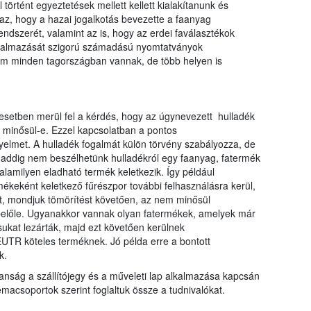
történt egyeztetések mellett kellett kialakítanunk és
az, hogy a hazai jogalkotás bevezette a faanyag
endszerét, valamint az is, hogy az erdei faválasztékok
alkalmazását szigorú számadású nyomtatványok
nem minden tagországban vannak, de több helyen is
setben merül fel a kérdés, hogy az úgynevezett hulladék
k minősül-e. Ezzel kapcsolatban a pontos
yelmet. A hulladék fogalmát külön törvény szabályozza, de
daddig nem beszélhetünk hulladékról egy faanyag, fatermék
lamilyen eladható termék keletkezik. Így például
ékeként keletkező fűrészpor további felhasználásra kerül,
st, mondjuk tömörítést követően, az nem minősül
belőle. Ugyanakkor vannak olyan fatermékek, amelyek már
sukat lezárták, majd ezt követően kerülnek
UTR köteles terméknek. Jó példa erre a bontott
k.
anság a szállítójegy és a műveleti lap alkalmazása kapcsán
acsoportok szerint foglaltuk össze a tudnivalókat.