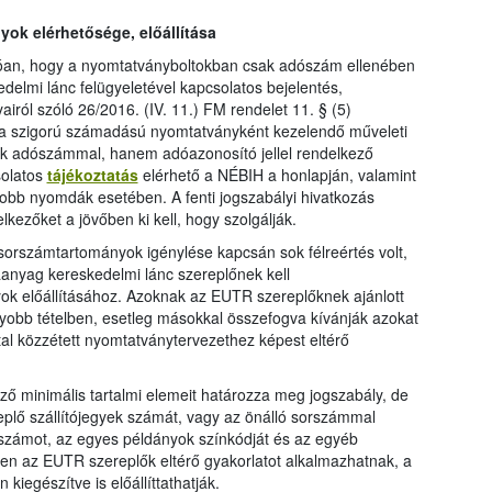
ok elérhetősége, előállítása
zóan, hogy a nyomtatványboltokban csak adószám ellenében
edelmi lánc felügyeletével kapcsolatos bejelentés,
airól szóló 26/2016. (IV. 11.) FM rendelet 11. § (5)
y a szigorú számadású nyomtatványként kezelendő műveleti
ak adószámmal, hanem adóazonosító jellel rendelkező
solatos
tájékoztatás
elérhető a NÉBIH a honlapján, valamint
gyobb nyomdák esetében. A fenti jogszabályi hivatkozás
lkezőket a jövőben ki kell, hogy szolgálják.
orszámtartományok igénylése kapcsán sok félreértés volt,
anyag kereskedelmi lánc szereplőnek kell
ok előállításához. Azoknak az EUTR szereplőknek ajánlott
gyobb tételben, esetleg másokkal összefogva kívánják azokat
ltal közzétett nyomtatványtervezethez képest eltérő
ző minimális tartalmi elemeit határozza meg jogszabály, de
plő szállítójegyek számát, vagy az önálló sorszámmal
yszámot, az egyes példányok színkódját és az egyéb
n az EUTR szereplők eltérő gyakorlatot alkalmazhatnak, a
kiegészítve is előállíttathatják.