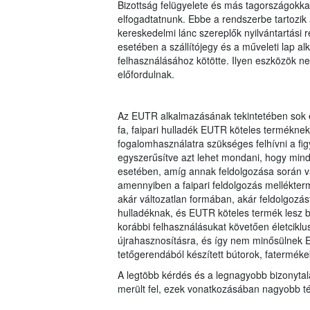
Bizottság felügyelete és más tagországokkal 
elfogadtatnunk. Ebbe a rendszerbe tartozik 
kereskedelmi lánc szereplők nyilvántartási r
esetében a szállítójegy és a műveleti lap 
felhasználásához kötötte. Ilyen eszközök 
előfordulnak.
Az EUTR alkalmazásának tekintetében sok e
fa, faipari hulladék EUTR köteles termékne
fogalomhasználatra szükséges felhívni a fig
egyszerűsítve azt lehet mondani, hogy min
esetében, amíg annak feldolgozása során va
amennyiben a faipari feldolgozás mellékterm
akár változatlan formában, akár feldolgozá
hulladéknak, és EUTR köteles termék lesz 
korábbi felhasználásukat követően életciklu
újrahasznosításra, és így nem minősülnek E
tetőgerendából készített bútorok, faterméke
A legtöbb kérdés és a legnagyobb bizonytal
merült fel, ezek vonatkozásában nagyobb tém