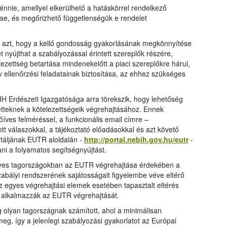
énnie, amellyel elkerülhető a hatáskörrel rendelkező
se, és megőrizhető függetlenségük e rendelet
t azt, hogy a kellő gondosság gyakorlásának megkönnyítése
 nyújthat a szabályozással érintett szereplők részére,
zettség betartása mindenekelőtt a piaci szereplőkre hárul,
v ellenőrzési feladatainak biztosítása, az ehhez szükséges
H Erdészeti Igazgatósága arra törekszik, hogy lehetőség
tetteknek a kötelezettségeik végrehajtásához. Ennek
íves felméréssel, a funkcionális email címre –
t válaszokkal, a tájékoztató előadásokkal és azt követő
táljának EUTR aloldalán -
http://portal.nebih.gov.hu/eutr
-
ani a folyamatos segítségnyújtást.
 egyes tagországokban az EUTR végrehajtása érdekében a
zabályi rendszerének sajátosságait figyelembe véve eltérő
 egyes végrehajtási elemek esetében tapasztalt eltérés
 alkalmazzák az EUTR végrehajtását.
g olyan tagországnak számított, ahol a minimálisan
eg, így a jelenlegi szabályozási gyakorlatot az Európai