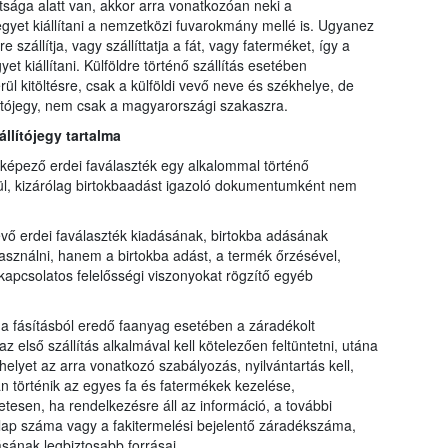
tsága alatt van, akkor arra vonatkozóan neki a
ójegyet kiállítani a nemzetközi fuvarokmány mellé is. Ugyanez
szállítja, vagy szállíttatja a fát, vagy faterméket, így a
et kiállítani. Külföldre történő szállítás esetében
 kitöltésre, csak a külföldi vevő neve és székhelye, de
llítójegy, nem csak a magyarországi szakaszra.
állítójegy tartalma
t képező erdei faválaszték egy alkalommal történő
nélkül, kizárólag birtokbaadást igazoló dokumentumként nem
vő erdei faválaszték kiadásának, birtokba adásának
asználni, hanem a birtokba adást, a termék őrzésével,
kapcsolatos felelősségi viszonyokat rögzítő egyéb
 a fásításból eredő faanyag esetében a záradékolt
 első szállítás alkalmával kell kötelezően feltüntetni, utána
elyet az arra vonatkozó szabályozás, nyilvántartás kell,
 történik az egyes fa és fatermékek kezelése,
sen, ha rendelkezésre áll az információ, a további
ti lap száma vagy a fakitermelési bejelentő záradékszáma,
ásának legbiztosabb forrásai.