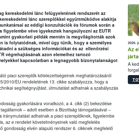
épüle
g kereskedelmi lánc felügyeletének rendszerét az
 kereskedelmi lánc szereplőkkel együttműködve alakítja
unkatársai az eddigi konzultációk és fórumok során a
is figyelembe véve igyekeztek hangsúlyozni az EUTR
amint gyakorlati példák mentén is megvilágították azok
en is folytatódnak, mivel úgy tűnik, hogy a személyes
2026. j
tadni a szükséges információkat és az ellenőrzési
Az e
TR végrehajtásának azon elemeihez tartozó
járta
amelyekkel kapcsolatban a legnagyobb bizonytalanságot
A kedv
forga
sátó piaci szereplők kötelezettségeinek meghatározásáról
Korm.
TO
sérül
95/2010/EU rendeletének 13. cikke szabályozza, hogy a
felme
chnikai segítségnyújtást, útmutatást adhatnak a szabályozás
veszé
Ezen 
gondosság gyakorlására vonatkozó, a 4. cikk (2) bekezdése
vonni
a tagállamok – adott esetben a Bizottság támogatásával –
jártas
s iránymutatást adhatnak a piaci szereplőknek, figyelembe
 is, az e rendelet követelményeinek való megfelelés
ő gondosság elvén alapuló rendszer 6. cikknek megfelelő