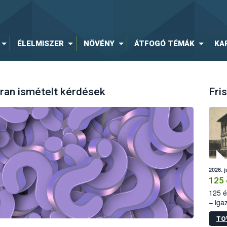
ÉLELMISZER
NÖVÉNY
ÁTFOGÓ TÉMÁK
KA
ran ismételt kérdések
Fris
2026. j
125 
125 é
– iga
állam
TO
15. sz