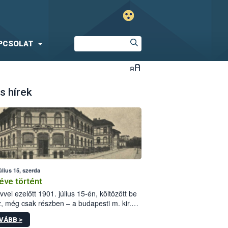
PCSOLAT
s hírek
úlius 15, szerda
éve történt
vvel ezelőtt 1901. július 15-én, költözött be
z, még csak részben – a budapesti m. kir.
i vetőmagvizsgáló állomás a Kis Rókus utca
VÁBB >
ám alatti, Czigler Győző által tervezett új