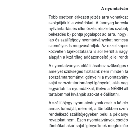
A nyomtatvány
Több esetben érkezett jelzés arra vonatko
szolgálják ki a vásárlókat. A faanyag keresk
nyilvántartás és ellenőrzés részletes szabály
bekezdés b) pontja jogalapot ad arra, hog
lap és szállítójegy nyomtatványokat nemcs
személyek is megvásárolják. Az ezzel kapc
közvetlen tájékoztatásra is sor került a na
alapján a kizárólag adóazonosító jellel rende
A nyomtatványok előállításához szükséges s
amelyet szükséges tisztázni: nem minden fa
sorszámtartományt igényelni a nyomtatvány
saját sorszámtartományt igényelni, akik na
legyártatni a nyomdákkal, illetve a NÉBIH á
tartalommal kívánják azokat előállítatni.
A szállítójegy nyomtatványnak csak a kötele
annak formáját, méretét, a tömbökben szere
rendelkező szállítójegyeken belül a példán
rovatokat nem. Ezen nyomtatványok esetébe
tömböket akár saját igényeiknek megfelelően 