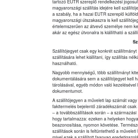
tartozó EUTR szereplő rendelkezési jogosul
magyarországi szállítás idejére kell szállít
a szabály, ha a hazai EUTR szereplő külföldre 
magyarországi útszakaszra is kell szállítójegy
értelemszerűen az átvevő személye nem kerül
akár az egész útvonalra is kiállítható a szá
Sz
Szállítójegyet csak egy konkrét szállítmány
szállítására lehet kiállítani, így szállítás 
használható.
Nagyobb mennyiségű, több szállítmányt kite
dokumentálására sem a szállítójegyet kell h
tárolásával, egyéb módon való kezelésével 
dokumentumot.
A szállítójegyen a műveleti lap számát vagy
fakitermelés bejelentő záradékszámát csak az
– a továbbszállítások során – a származási h
hogy tartalmazza: ezeken a helyeken hogyan
beazonosítása, nyomon követése. Természete
szállítások során is feltüntethető a művele
mivel ezek a szállított faanyag eredetigazol