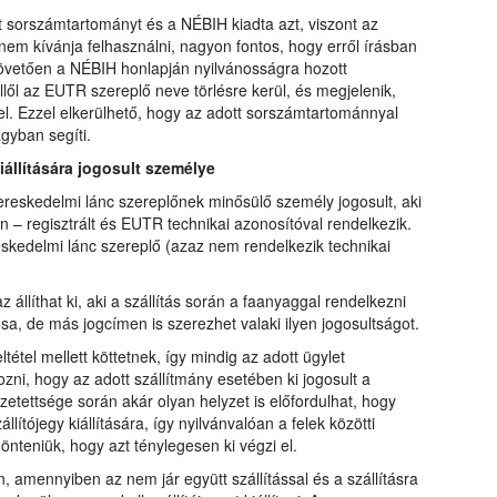
sorszámtartományt és a NÉBIH kiadta azt, viszont az
m kívánja felhasználni, nagyon fontos, hogy erről írásban
követően a NÉBIH honlapján nyilvánosságra hozott
lől az EUTR szereplő neve törlésre kerül, és megjelenik,
l. Ezzel elkerülhető, hogy az adott sorszámtartománnyal
gyban segíti.
kiállítására jogosult személye
kereskedelmi lánc szereplőnek minősülő személy jogosult, aki
n – regisztrált és EUTR technikai azonosítóval rendelkezik.
kedelmi lánc szereplő (azaz nem rendelkezik technikai
z állíthat ki, aki a szállítás során a faanyaggal rendelkezni
sa, de más jogcímen is szerezhet valaki ilyen jogosultságot.
tétel mellett köttetnek, így mindig az adott ügylet
zni, hogy az adott szállítmány esetében ki jogosult a
sszetettsége során akár olyan helyzet is előfordulhat, hogy
lítójegy kiállítására, így nyilvánvalóan a felek közötti
önteniük, hogy azt ténylegesen ki végzi el.
n, amennyiben az nem jár együtt szállítással és a szállításra