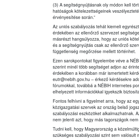
(3) A segítségnyújtásnak oly módon kell tört
hatóságok kötelezettségeinek veszélyezteté
érvényesítése során.”
Az uniós szabályozás tehát kiemeli egyrész
érdekében az ellenőrző szervezet segítséget
másrészt hangsúlyozza, hogy az uniós kötele
és a segítségnyújtás csak az ellenőrző szer
függetlenség megőrzése mellett történhet.
Ezen sarokpontokat figyelembe véve a NÉBI
szerint minél több segítséget adjon az érin
érdekében a korábban már ismertetett kérdő
eutr@nebih.gov.hu – érkező kérdésekre adot
fórumokkal, továbbá a NÉBIH internetes por
elhelyezett információkkal igyekszik biztosít
Fontos felhívni a figyelmet arra, hogy az
közigazgatási szervek az ország belső jogs
szabályozási eszközöket alkalmazhatnak. Az
nem jelenti azt, hogy más tagországok nem
Tudni kell, hogy Magyarország a közelmúlti
szükséges szabályozási szint sem valósult m