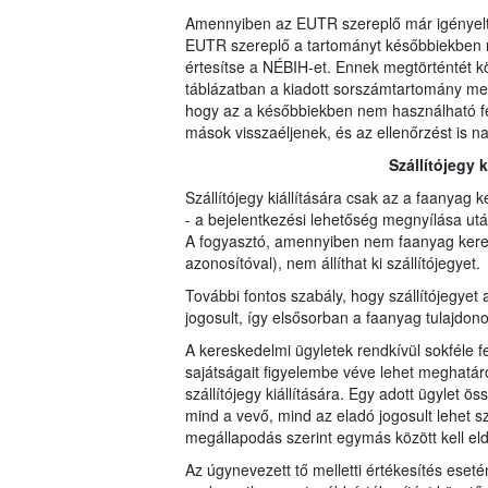
Amennyiben az EUTR szereplő már igényelt 
EUTR szereplő a tartományt későbbiekben ne
értesítse a NÉBIH-et. Ennek megtörténtét 
táblázatban a kiadott sorszámtartomány mel
hogy az a későbbiekben nem használható fe
mások visszaéljenek, és az ellenőrzést is na
Szállítójegy 
Szállítójegy kiállítására csak az a faanyag 
- a bejelentkezési lehetőség megnyílása utá
A fogyasztó, amennyiben nem faanyag keres
azonosítóval), nem állíthat ki szállítójegyet.
További fontos szabály, hogy szállítójegyet a
jogosult, így elsősorban a faanyag tulajdono
A kereskedelmi ügyletek rendkívül sokféle fel
sajátságait figyelembe véve lehet meghatáro
szállítójegy kiállítására. Egy adott ügylet ö
mind a vevő, mind az eladó jogosult lehet szál
megállapodás szerint egymás között kell eld
Az úgynevezett tő melletti értékesítés eseté