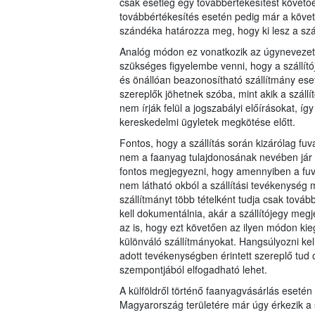
csak esetleg egy továbbértékesítést követően 
továbbértékesítés esetén pedig már a követk
szándéka határozza meg, hogy ki lesz a száll
Analóg módon ez vonatkozik az úgynevezett 
szükséges figyelembe venni, hogy a szállítój
és önállóan beazonosítható szállítmány eset
szereplők jöhetnek szóba, mint akik a szállít
nem írják felül a jogszabályi előírásokat, í
kereskedelmi ügyletek megkötése előtt.
Fontos, hogy a szállítás során kizárólag 
nem a faanyag tulajdonosának nevében jár el
fontos megjegyezni, hogy amennyiben a fuv
nem látható okból a szállítási tevékenység 
szállítmányt több tételként tudja csak továb
kell dokumentálnia, akár a szállítójegy meg
az is, hogy ezt követően az ilyen módon kieg
különváló szállítmányokat. Hangsúlyozni kell
adott tevékenységben érintett szereplő tud
szempontjából elfogadható lehet.
A külföldről történő faanyagvásárlás esetén
Magyarország területére már úgy érkezik a s