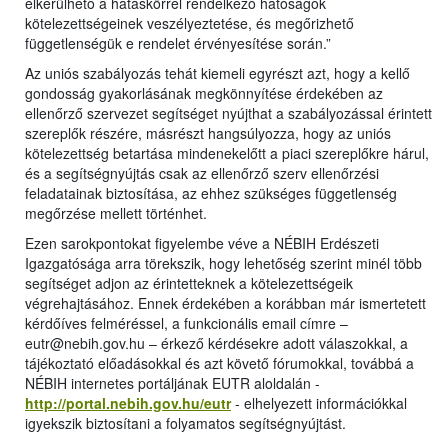
elkerülhető a hatáskörrel rendelkező hatóságok
kötelezettségeinek veszélyeztetése, és megőrizhető
függetlenségük e rendelet érvényesítése során.”
Az uniós szabályozás tehát kiemeli egyrészt azt, hogy a kellő
gondosság gyakorlásának megkönnyítése érdekében az
ellenőrző szervezet segítséget nyújthat a szabályozással érintett
szereplők részére, másrészt hangsúlyozza, hogy az uniós
kötelezettség betartása mindenekelőtt a piaci szereplőkre hárul,
és a segítségnyújtás csak az ellenőrző szerv ellenőrzési
feladatainak biztosítása, az ehhez szükséges függetlenség
megőrzése mellett történhet.
Ezen sarokpontokat figyelembe véve a NÉBIH Erdészeti
Igazgatósága arra törekszik, hogy lehetőség szerint minél több
segítséget adjon az érintetteknek a kötelezettségeik
végrehajtásához. Ennek érdekében a korábban már ismertetett
kérdőíves felméréssel, a funkcionális email címre –
eutr@nebih.gov.hu – érkező kérdésekre adott válaszokkal, a
tájékoztató előadásokkal és azt követő fórumokkal, továbbá a
NÉBIH internetes portáljának EUTR aloldalán -
http://portal.nebih.gov.hu/eutr
- elhelyezett információkkal
igyekszik biztosítani a folyamatos segítségnyújtást.