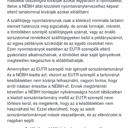
másokkal összefogva kívánják azokat legyártatni a nyomdákkal,
illetve a NÉBIH által közzétett nyomtatványtervezethez képest
eltérő tartalommal kívánják azokat előállítatni.
A szállítójegy nyomtatványnak csak a kötelező minimális tartalmi
elemeit határozza meg jogszabály, de annak formáját, méretét,
a tömbökben szereplő szállítójegyek számát, vagy az önálló
sorszámmal rendelkező szállítójegyeken belül a példányszámot,
az egyes példányok színkódját és az egyéb rovatokat nem.
Ezen nyomtatványok esetében az EUTR szereplők eltérő
gyakorlatot alkalmazhatnak, a tömböket akár saját igényeiknek
megfelelően kiegészítve is előállíttathatják.
Amennyiben az EUTR szereplő már igényelt sorszámtartományt
és a NÉBIH kiadta azt, viszont az EUTR szereplő a tartományt
későbbiekben nem kívánja felhasználni, nagyon fontos, hogy
erről írásban értesítse a NÉBIH-et. Ennek megtörténtét
követően a NÉBIH honlapján nyilvánosságra hozott táblázatban
a kiadott sorszámtartomány mellől az EUTR szereplő neve
törlésre kerül, és megjelenik, hogy az a későbbiekben nem
használható fel. Ezzel elkerülhető, hogy az adott
sorszámtartománnyal mások visszaéljenek, és az ellenőrzést is
nagyban segíti.