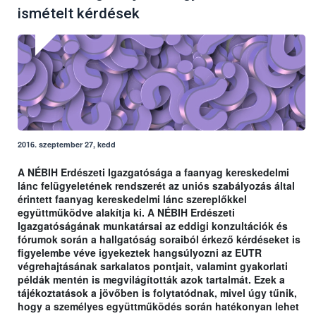
ismételt kérdések
2016. szeptember 27, kedd
A NÉBIH Erdészeti Igazgatósága a faanyag kereskedelmi
lánc felügyeletének rendszerét az uniós szabályozás által
érintett faanyag kereskedelmi lánc szereplőkkel
együttműködve alakítja ki. A NÉBIH Erdészeti
Igazgatóságának munkatársai az eddigi konzultációk és
fórumok során a hallgatóság soraiból érkező kérdéseket is
figyelembe véve igyekeztek hangsúlyozni az EUTR
végrehajtásának sarkalatos pontjait, valamint gyakorlati
példák mentén is megvilágították azok tartalmát. Ezek a
tájékoztatások a jövőben is folytatódnak, mivel úgy tűnik,
hogy a személyes együttműködés során hatékonyan lehet