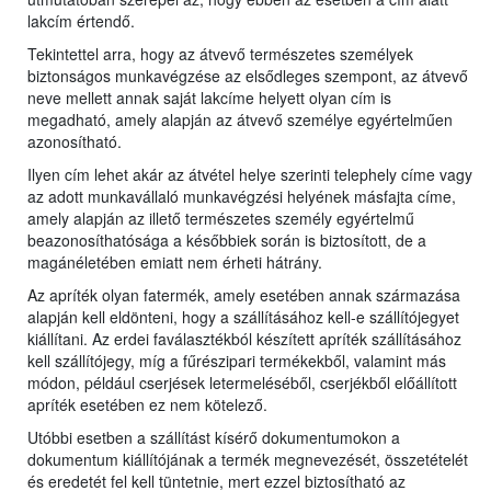
lakcím értendő.
Tekintettel arra, hogy az átvevő természetes személyek
biztonságos munkavégzése az elsődleges szempont, az átvevő
neve mellett annak saját lakcíme helyett olyan cím is
megadható, amely alapján az átvevő személye egyértelműen
azonosítható.
Ilyen cím lehet akár az átvétel helye szerinti telephely címe vagy
az adott munkavállaló munkavégzési helyének másfajta címe,
amely alapján az illető természetes személy egyértelmű
beazonosíthatósága a későbbiek során is biztosított, de a
magánéletében emiatt nem érheti hátrány.
Az apríték olyan fatermék, amely esetében annak származása
alapján kell eldönteni, hogy a szállításához kell-e szállítójegyet
kiállítani. Az erdei faválasztékból készített apríték szállításához
kell szállítójegy, míg a fűrészipari termékekből, valamint más
módon, például cserjések letermeléséből, cserjékből előállított
apríték esetében ez nem kötelező.
Utóbbi esetben a szállítást kísérő dokumentumokon a
dokumentum kiállítójának a termék megnevezését, összetételét
és eredetét fel kell tüntetnie, mert ezzel biztosítható az