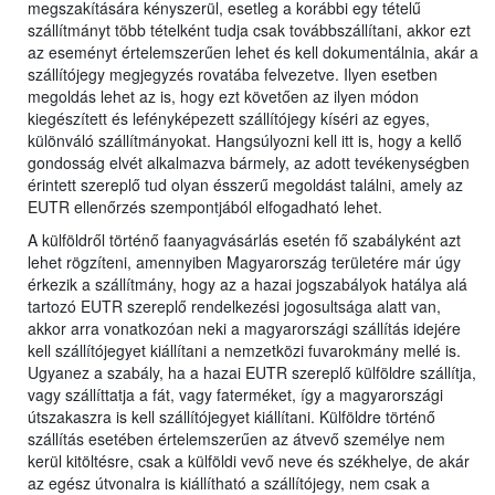
megszakítására kényszerül, esetleg a korábbi egy tételű
szállítmányt több tételként tudja csak továbbszállítani, akkor ezt
az eseményt értelemszerűen lehet és kell dokumentálnia, akár a
szállítójegy megjegyzés rovatába felvezetve. Ilyen esetben
megoldás lehet az is, hogy ezt követően az ilyen módon
kiegészített és lefényképezett szállítójegy kíséri az egyes,
különváló szállítmányokat. Hangsúlyozni kell itt is, hogy a kellő
gondosság elvét alkalmazva bármely, az adott tevékenységben
érintett szereplő tud olyan ésszerű megoldást találni, amely az
EUTR ellenőrzés szempontjából elfogadható lehet.
A külföldről történő faanyagvásárlás esetén fő szabályként azt
lehet rögzíteni, amennyiben Magyarország területére már úgy
érkezik a szállítmány, hogy az a hazai jogszabályok hatálya alá
tartozó EUTR szereplő rendelkezési jogosultsága alatt van,
akkor arra vonatkozóan neki a magyarországi szállítás idejére
kell szállítójegyet kiállítani a nemzetközi fuvarokmány mellé is.
Ugyanez a szabály, ha a hazai EUTR szereplő külföldre szállítja,
vagy szállíttatja a fát, vagy faterméket, így a magyarországi
útszakaszra is kell szállítójegyet kiállítani. Külföldre történő
szállítás esetében értelemszerűen az átvevő személye nem
kerül kitöltésre, csak a külföldi vevő neve és székhelye, de akár
az egész útvonalra is kiállítható a szállítójegy, nem csak a