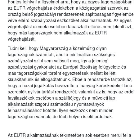
Fontos felhívni a figyelmet arra, hogy az egyes tagországokban
az EUTR végrehajtása érdekében a közigazgatási szervek az
ország belső jogszabályi rendszerének sajátosságait figyelembe
véve eltérő szabályozási eszközöket alkalmazhatnak. Az egyes
végrehajtási elemek esetében tapasztalt eltérés nem jelenti azt,
hogy más tagországok nem alkalmazzák az EUTR
végrehajtását.
Tudni kell, hogy Magyarország a közelmúltig olyan
tagországnak számított, ahol a minimálisan szükséges
szabályozási szint sem valósult meg, így a jelenlegi
szabályozási gyakorlatot az Európai Bizottság felügyelete és
más tagországokkal történt egyeztetések mellett kellett
kialakítanunk és elfogadtatnunk. Ebbe a rendszerbe tartozik az,
hogy a hazai jogalkotás bevezette a faanyag kereskedelmi lánc
szereplők nyilvántartási rendszerét, valamint az is, hogy az erdei
faválasztékok esetében a szállítójegy és a műveleti lap
alkalmazását szigorú számadású nyomtatványok
felhasználásához kötötte. Ilyen eszközök nem minden
tagországban vannak, de több helyen is előfordulnak.
Az EUTR alkalmazásának tekintetében sok esetben merül fel a