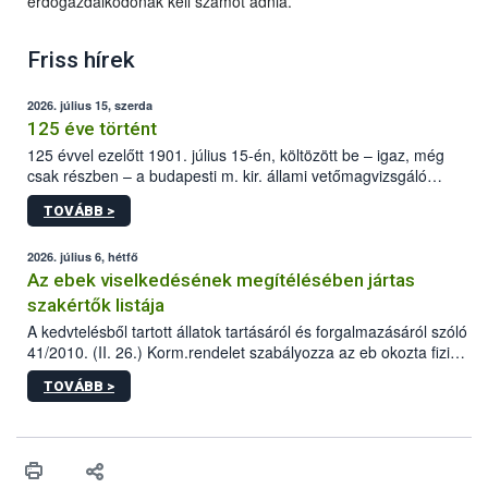
erdőgazdálkodónak kell számot adnia.
Friss hírek
2026. július 15, szerda
125 éve történt
125 évvel ezelőtt 1901. július 15-én, költözött be – igaz, még
csak részben – a budapesti m. kir. állami vetőmagvizsgáló
állomás a Kis Rókus utca 15. szám alatti, Czigler Győző által
TOVÁBB >
tervezett új épületébe.
2026. július 6, hétfő
Az ebek viselkedésének megítélésében jártas
szakértők listája
A kedvtelésből tartott állatok tartásáról és forgalmazásáról szóló
41/2010. (II. 26.) Korm.rendelet szabályozza az eb okozta fizikai
sérülés, illetve ennek veszélye keletkezésekor felmerülő
TOVÁBB >
hatósági feladatokat, valamint a veszélyes eb tartását és annak
engedélyezését. Ezen eljárások során szükség esetén be kell
vonni az ebek viselkedésének megítélésében jártas szakértőt.