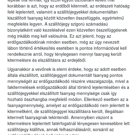
korábban is azt, hogy az erdőből kitermelt, az erdészeti hatóság
felé lejelentett, valamint a szállítójegyekkel dokumentáltan
kiszállított faanyag között közvetlen összefüggés, egyértelmű
megfelelés legyen. A szállítójegy szigorú számadású
bizonylatként való kezelésével ezen közvetlen összefüggésnek
még inkább meg kell valósulnia. Ez azt jelenti, hogy az
erdőgazdálkodónak minden esetben, még az úgy nevezett
lábon történő értékesítés esetében is pontos információval kell
rendelkeznie arról, hogy ténylegesen mennyi faanyag került
kitermelésre és elszállításra az erdejéből.
Ugyanakkor a vevőnek is elemi érdeke, hogy az adott esetben
általa elszállított, szállítójeggyel dokumentált faanyag pontos
mennyiségét az erdőgazdálkodó részére visszaigazolja, mivel a
fakitermelések erdőgazdálkodó által történő lejelentésében és a
szállítójegyekkel elszállított faanyag mennyisége csak így
hozható összhangba megfelelő módon. Ellenkező esetben az a
faanyagmennyiség, amelyet az erdőgazdálkodó nem jelentett le
kitermeltként, de szállítójeggyel kiszállításra került, illegálisan
kitermelt faanyagnak tekintendő. Amennyiben viszont a
kitermelésre lejelentett fatérfogatnál lényegesen kevesebbre lett
szállítójegy kiállítva, annak felhasználásáról, sorsáról az