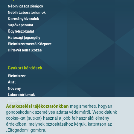
Nébih Igazgatóságok
Nébih Laboratóriumok
Kormányhivatalok
Sajtókapcsolat
Ügyfélszolgálat
Hatósági jogsegély
Élelmiszermentő Központ
Hírlevél feliratkozás
Gyakori kérdések
Élelmiszer
Állat
Növény
Laboratóriumok
Labor/Egyéb
Adatkezelési tájékoztatónkban
megismerheti, hogyan
gondoskodunk személyes adatai védelméről. Weboldalunk
cookie-kat (sütiket) használ a jobb felhasználói élmény
érdekében, melynek biztosításához kérjük, kattintson az
„Elfogadom” gombra.