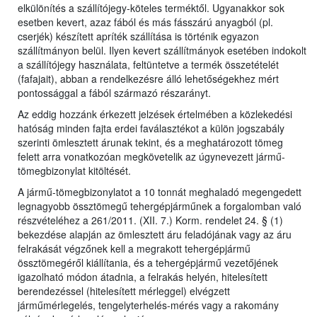
elkülönítés a szállítójegy-köteles terméktől. Ugyanakkor sok
esetben kevert, azaz fából és más fásszárú anyagból (pl.
cserjék) készített apríték szállítása is történik egyazon
szállítmányon belül. Ilyen kevert szállítmányok esetében indokolt
a szállítójegy használata, feltüntetve a termék összetételét
(fafajait), abban a rendelkezésre álló lehetőségekhez mért
pontossággal a fából származó részarányt.
Az eddig hozzánk érkezett jelzések értelmében a közlekedési
hatóság minden fajta erdei faválasztékot a külön jogszabály
szerinti ömlesztett árunak tekint, és a meghatározott tömeg
felett arra vonatkozóan megkövetelik az úgynevezett jármű-
tömegbizonylat kitöltését.
A jármű-tömegbizonylatot a 10 tonnát meghaladó megengedett
legnagyobb össztömegű tehergépjárműnek a forgalomban való
részvételéhez a 261/2011. (XII. 7.) Korm. rendelet 24. § (1)
bekezdése alapján az ömlesztett áru feladójának vagy az áru
felrakását végzőnek kell a megrakott tehergépjármű
össztömegéről kiállítania, és a tehergépjármű vezetőjének
igazolható módon átadnia, a felrakás helyén, hitelesített
berendezéssel (hitelesített mérleggel) elvégzett
járműmérlegelés, tengelyterhelés-mérés vagy a rakomány