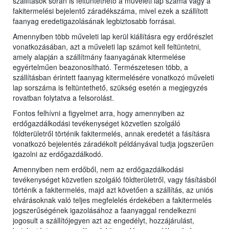
szállítások során is feltüntethető a műveleti lap száma vagy a
fakitermelési bejelentő záradékszáma, mivel ezek a szállított
faanyag eredetigazolásának legbiztosabb forrásai.
Amennyiben több műveleti lap kerül kiállításra egy erdőrészlet
vonatkozásában, azt a műveleti lap számot kell feltüntetni,
amely alapján a szállítmány faanyagának kitermelése
egyértelműen beazonosítható. Természetesen több, a
szállításban érintett faanyag kitermelésére vonatkozó műveleti
lap sorszáma is feltüntethető, szükség esetén a megjegyzés
rovatban folytatva a felsorolást.
Fontos felhívni a figyelmet arra, hogy amennyiben az
erdőgazdálkodási tevékenységet közvetlen szolgáló
földterületről történik fakitermelés, annak eredetét a fásításra
vonatkozó bejelentés záradékolt példányával tudja jogszerűen
igazolni az erdőgazdálkodó.
Amennyiben nem erdőből, nem az erdőgazdálkodási
tevékenységet közvetlen szolgáló földterületről, vagy fásításból
történik a fakitermelés, majd azt követően a szállítás, az uniós
elvárásoknak való teljes megfelelés érdekében a fakitermelés
jogszerűségének igazolásához a faanyaggal rendelkezni
jogosult a szállítójegyen azt az engedélyt, hozzájárulást,