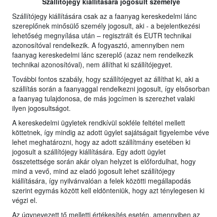
Szállítójegy kiállítására jogosult személye
Szállítójegy kiállítására csak az a faanyag kereskedelmi lánc
szereplőnek minősülő személy jogosult, aki - a bejelentkezési
lehetőség megnyílása után – regisztrált és EUTR technikai
azonosítóval rendelkezik. A fogyasztó, amennyiben nem
faanyag kereskedelmi lánc szereplő (azaz nem rendelkezik
technikai azonosítóval), nem állíthat ki szállítójegyet.
További fontos szabály, hogy szállítójegyet az állíthat ki, aki a
szállítás során a faanyaggal rendelkezni jogosult, így elsősorban
a faanyag tulajdonosa, de más jogcímen is szerezhet valaki
ilyen jogosultságot.
A kereskedelmi ügyletek rendkívül sokféle feltétel mellett
köttetnek, így mindig az adott ügylet sajátságait figyelembe véve
lehet meghatározni, hogy az adott szállítmány esetében ki
jogosult a szállítójegy kiállítására. Egy adott ügylet
összetettsége során akár olyan helyzet is előfordulhat, hogy
mind a vevő, mind az eladó jogosult lehet szállítójegy
kiállítására, így nyilvánvalóan a felek közötti megállapodás
szerint egymás között kell eldönteniük, hogy azt ténylegesen ki
végzi el.
Az úgynevezett tő melletti értékesítés esetén, amennyiben az