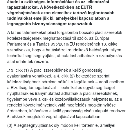
átadni a szükséges információkat és az ellenőrzési
tapasztalatokat. A következőkben az EUTR
végrehajtásának azon elemeihez tartozó legfontosabb
tudnivalókat emeljük ki, amelyekkel kapcsolatban a
legnagyobb bizonytalanságot tapasztaltuk.
A fát és fatermékeket piaci forgalomba bocsátó piaci szereplők
kötelezettségeinek meghatározásáról szóló, az Európai
Parlament és a Tanács 995/2010/EU rendeletének 13. cikke
szabályozza, hogy a hatáskörrel rendelkező hatóságok milyen
technikai segítségnyújtást, útmutatást adhatnak a szabályozás
által érintettek részére.
„13. cikk (1) A piaci szereplőknek a kellő gondosság
gyakorlására vonatkozó, a 4. cikk (2) bekezdése szerinti
kötelezettségének sérelme nélkül, a tagállamok – adott esetben
a Bizottság támogatásával – technikai és egyéb segítséget
nyújthatnak és iránymutatást adhatnak a piaci szereplőknek,
figyelembe véve a kis- és középvállalkozások helyzetét is, az e
rendelet követelményeinek való megfelelés megkönnyítése
érdekében, különösen a kellő gondosság elvén alapuló rendszer
6. cikknek megfelelő végrehajtásával kapcsolatban.
(3) A segítségnyújtásnak oly módon kell történnie, amellyel