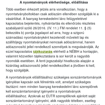
A nyomtatványok elérhetősége, előállítása
Több esetben érkezett jelzés arra vonatkozóan, hogy a
nyomtatványboltokban csak adószám ellenében szolgálják ki a
vásárlókat. A faanyag kereskedelmi lánc felügyeletével
kapcsolatos bejelentés, nyilvántartás és ellenőrzés részletes
szabályairól szóló 26/2016. (IV. 11.) FM rendelet 11. § (5)
bekezdés b) pontja jogalapot ad arra, hogy a szigorú
számadású nyomtatványként kezelendő műveleti lap és
szállítójegy nyomtatványokat nemcsak adószámmal, hanem
adóazonosító jellel rendelkező személyek is megvásárolják. Az
ezzel kapcsolatos
tájékoztatás
elérhető a NÉBIH a honlapján,
valamint közvetlen tájékoztatásra is sor került a nagyobb
nyomdák esetében. A fenti jogszabályi hivatkozás alapján a
kizárólag adóazonosító jellel rendelkezőket a jövőben ki kell,
hogy szolgálják.
A nyomtatványok előállításához szükséges sorszámtartományok
igénylése kapcsán sok félreértés volt, amelyet szükséges
tisztázni: nem minden faanyag kereskedelmi lánc szereplőnek
kell sorszámtartományt igényelni a nyomtatványok
előállításához. Azoknak az EUTR szereplőknek ajánlott saját
sorszámtartományt igényelni, akik nagyobb tételben, esetleg