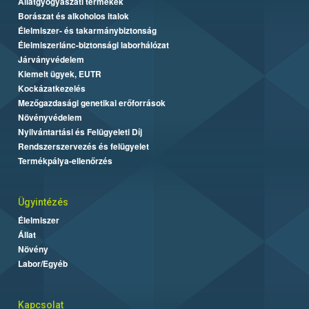
Állatgyógyászati termékek
Borászat és alkoholos italok
Élelmiszer- és takarmánybiztonság
Élelmiszerlánc-biztonsági laborhálózat
Járványvédelem
Kiemelt ügyek, EUTR
Kockázatkezelés
Mezőgazdasági genetikai erőforrások
Növényvédelem
Nyilvántartási és Felügyeleti Díj
Rendszerszervezés és felügyelet
Termékpálya-ellenőrzés
Ügyintézés
Élelmiszer
Állat
Növény
Labor/Egyéb
Kapcsolat