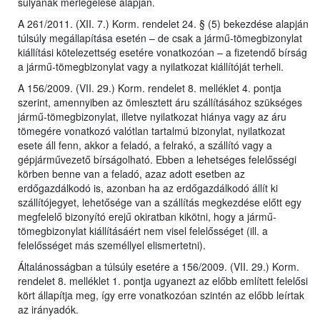
súlyának mérlegelése alapján.
A 261/2011. (XII. 7.) Korm. rendelet 24. § (5) bekezdése alapján
túlsúly megállapítása esetén – de csak a jármű-tömegbizonylat
kiállítási kötelezettség esetére vonatkozóan – a fizetendő bírság
a jármű-tömegbizonylat vagy a nyilatkozat kiállítóját terheli.
A 156/2009. (VII. 29.) Korm. rendelet 8. melléklet 4. pontja
szerint, amennyiben az ömlesztett áru szállításához szükséges
jármű-tömegbizonylat, illetve nyilatkozat hiánya vagy az áru
tömegére vonatkozó valótlan tartalmú bizonylat, nyilatkozat
esete áll fenn, akkor a feladó, a felrakó, a szállító vagy a
gépjárművezető bírságolható. Ebben a lehetséges felelősségi
körben benne van a feladó, azaz adott esetben az
erdőgazdálkodó is, azonban ha az erdőgazdálkodó állít ki
szállítójegyet, lehetősége van a szállítás megkezdése előtt egy
megfelelő bizonyító erejű okiratban kikötni, hogy a jármű-
tömegbizonylat kiállításáért nem visel felelősséget (ill. a
felelősséget más személlyel elismertetni).
Általánosságban a túlsúly esetére a 156/2009. (VII. 29.) Korm.
rendelet 8. melléklet 1. pontja ugyanezt az előbb említett felelősi
kört állapítja meg, így erre vonatkozóan szintén az előbb leírtak
az irányadók.