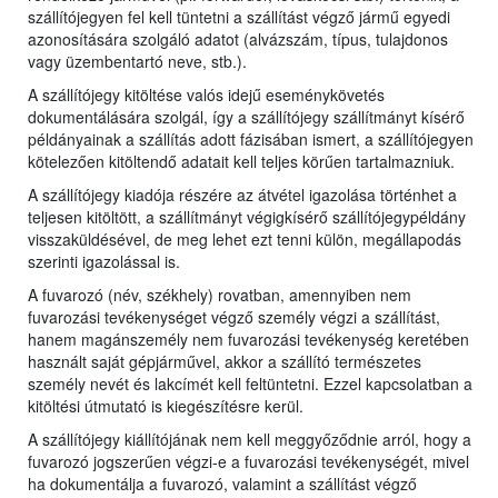
szállítójegyen fel kell tüntetni a szállítást végző jármű egyedi
azonosítására szolgáló adatot (alvázszám, típus, tulajdonos
vagy üzembentartó neve, stb.).
A szállítójegy kitöltése valós idejű eseménykövetés
dokumentálására szolgál, így a szállítójegy szállítmányt kísérő
példányainak a szállítás adott fázisában ismert, a szállítójegyen
kötelezően kitöltendő adatait kell teljes körűen tartalmazniuk.
A szállítójegy kiadója részére az átvétel igazolása történhet a
teljesen kitöltött, a szállítmányt végigkísérő szállítójegypéldány
visszaküldésével, de meg lehet ezt tenni külön, megállapodás
szerinti igazolással is.
A fuvarozó (név, székhely) rovatban, amennyiben nem
fuvarozási tevékenységet végző személy végzi a szállítást,
hanem magánszemély nem fuvarozási tevékenység keretében
használt saját gépjárművel, akkor a szállító természetes
személy nevét és lakcímét kell feltüntetni. Ezzel kapcsolatban a
kitöltési útmutató is kiegészítésre kerül.
A szállítójegy kiállítójának nem kell meggyőződnie arról, hogy a
fuvarozó jogszerűen végzi-e a fuvarozási tevékenységét, mivel
ha dokumentálja a fuvarozó, valamint a szállítást végző