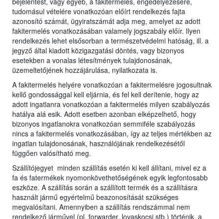
bejelentést, vagy egyéb, a fakitermelés, engedélyezésére,
tudomásul vételére vonatkozóan előírt rendelkezés fajta
azonosító számát, ügyiratszámát adja meg, amelyet az adott
fakitermelés vonatkozásában valamely jogszabály előír. Ilyen
rendelkezés lehet elsősorban a természetvédelmi hatóság, ill. a
jegyző által kiadott közigazgatási döntés, vagy bizonyos
esetekben a vonalas létesítmények tulajdonosának,
üzemeltetőjének hozzájárulása, nyilatkozata is.
A fakitermelés helyére vonatkozóan a fakitermelésre jogosultnak
kellő gondossággal kell eljárnia, és fel kell derítenie, hogy az
adott ingatlanra vonatkozóan a fakitermelés milyen szabályozás
hatálya alá esik. Adott esetben azonban elképzelhető, hogy
bizonyos ingatlanokra vonatkozóan semmiféle szabályozás
nincs a fakitermelés vonatkozásában, így az teljes mértékben az
ingatlan tulajdonosának, használójának rendelkezésétől
függően valósítható meg.
Szállítójegyet minden szállítás esetén ki kell állítani, mivel ez a
fa és fatermékek nyomonkövethetőségének egyik legfontosabb
eszköze. A szállítás során a szállított termék és a szállításra
használt jármű egyértelmű beazonosítását szükséges
megvalósítani. Amennyiben a szállítás rendszámmal nem
rendelkező járművel (pl. forwarder, lovaskocsi stb.) történik, a