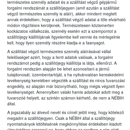
természetes személy adatait és a szállítást végző gépjármű
forgalmi rendszámát a szállítójegyen (amit azután a szállítást
végző természetes személy is aláír), akkor mindent megtett
annak érdekében, hogy a szállítást végző adatai a tőle elvárható
módon rögzítésre kerüljenek. Természetesen közismerten
kockázatos vállalkozás, személy esetén ezt a szempontot a
szállítójegy kiállítójának figyelembe kell vennie és mérlegelnie
kell, hogy ilyen személy részére kiadja-e a faanyagot.
A szállítást végző természetes személy aláírásával vállal
felelősséget azért, hogy a fenti adatok valósak, a forgalmi
rendszámot pedig a szállítójegy kiállítója is látja, ellenőrzi. A
forgalmi rendszám alapján be lehet azonosítani a jármű
tulajdonosát, üzembentartóját, s ha nyilvánvalóan kereskedelmi
tevékenység keretében végezték a szállítást és nincs fuvarozási
engedély, ez alapján már bizonyítható, hogy mégis végzett ilyen
tevékenységet. Amennyiben valaki hamis adatokat adott meg a
fuvarozóé helyett, az szintén számon kérhető, de nem a NÉBIH
által.
A jogszabály az átvevő nevét és címét jelöli meg, hogy kötelező
megadni a szállítójegyen. Csak a NÉBIH által a szállítójegy
nyomtatványok kitöltésének megkönnyítése érdekében kiadott
útmutatóban szerepel az, hogy ebben az esetben a cím alatt