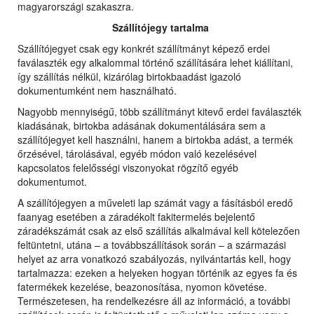
magyarországi szakaszra.
Szállítójegy tartalma
Szállítójegyet csak egy konkrét szállítmányt képező erdei
faválaszték egy alkalommal történő szállítására lehet kiállítani,
így szállítás nélkül, kizárólag birtokbaadást igazoló
dokumentumként nem használható.
Nagyobb mennyiségű, több szállítmányt kitevő erdei faválaszték
kiadásának, birtokba adásának dokumentálására sem a
szállítójegyet kell használni, hanem a birtokba adást, a termék
őrzésével, tárolásával, egyéb módon való kezelésével
kapcsolatos felelősségi viszonyokat rögzítő egyéb
dokumentumot.
A szállítójegyen a műveleti lap számát vagy a fásításból eredő
faanyag esetében a záradékolt fakitermelés bejelentő
záradékszámát csak az első szállítás alkalmával kell kötelezően
feltüntetni, utána – a továbbszállítások során – a származási
helyet az arra vonatkozó szabályozás, nyilvántartás kell, hogy
tartalmazza: ezeken a helyeken hogyan történik az egyes fa és
fatermékek kezelése, beazonosítása, nyomon követése.
Természetesen, ha rendelkezésre áll az információ, a további