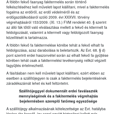
A földön fekvő faanyag fakitermelés során történő
felkészítéséhez kell műveleti lapot kiállítani, mivel a fakitermelés
fogalma az erdőről, az erdő védelméről és az
erdőgazdálkodásról szóló 2009. évi XXXVII. törvény
végrehajtásáról 153/2009. (XI. 13.) FVM rendelet 40. § szerint
az álló fák tőtől való elválasztása mellett a fekvő és kitermelt fa
feldolgozását, valamint a kitermelt vagy feldolgozott faanyag
közelítését is tartalmazza.
A földön fekvő fa fakitermelése körébe tehát a fekvő elhalt fa
feldolgozása, azaz darabolása is beletartozik. Az Evt. 68. § d)
pont szerinti erdei haszonvétel során az elhalt fekvő fa gyűjtése
körében tehát csak a fakitermelési tevékenység nélkül végzett
fagyűjtés értelmezhető.
A fásításban nem kell műveleti lapot kiállítani, ezért ebben az
esetben a szállítójegyen is csak a fakitermelés bejelentésének
záradékszámát lehet és kell feltüntetni.
Szállítójeggyel dokumentált erdei faválaszték
mennyiségének és a fakitermelés végrehajtás
bejelentésben szereplő fatömeg egyezősége
A szállítójegy alkalmazásának kötelezettsége az Evt. hatályba
lépése óta fennáll, így ezzel együtt biztosítani kellett már