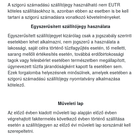
A szigorú számadású szállítójegy használható nem EUTR
köteles szállításokhoz is, azonban ebben az esetben is be kell
tartani a szigorú számadásra vonatkozó követelményeket.
Egyszerűsített szállítójegy használata
Egyszerűsített szállítójegyet kizárólag csak a jogszabály szerinti
esetekben lehet alkalmazni, nem jogszerű a használata a
lakossági, saját célra történő tűzifagyűjtés esetén, tő melletti,
sarang mellőli értékesítés esetén, továbbá erdőbirtokossági
tagok vagy felesbérlet esetében természetben megállapított,
úgynevezett tűzifa járandóságként kapott fa esetében sem.
Ezek forgalomba helyezésnek minősülnek, amelyek esetében a
szigorú számadású szállítójegy nyomtatvány alkalmazása
kötelező.
Műveleti lap
Az előző évben kiadott műveleti lap alapján előző évben
végrehajtott fakitermelés következő évben történő szállítása
esetén a szállítójegyen az előző évi műveleti lap sorszámát kell
szerepeltetni.