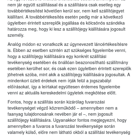
nem jár együtt szállítással és a szállításra csak esetleg egy
továbbértékesítést követően kerül sor, nem kell szállítójegyet
kiállítani. A továbbértékesítés esetén pedig már a következő
ügyletben érintett szereplők jogállása és kölcsönös szándéka
határozza meg, hogy ki lesz a szállítójegy kiállítására jogosult
személy.
Analóg módon ez vonatkozik az úgynevezett láncértékesítésre
is. Ebben az esetben szintén azt szükséges figyelembe venni,
hogy a szállítójegy kiállítására egy konkrét szállítási
tevékenység esetében és önállóan beazonosítható szállítmány
esetében kerülhet sor, és csak ezen ügyletben érintett szereplők
jöhetnek szóba, mint akik a szállítójegy kiállítására jogosultak. A
mindenkori üzleti érdekek nem írják felül a jogszabályi
előírásokat, így a leírtakat együttesen érdemes figyelembe
venni az aktuális kereskedelmi ügyletek megkötése előtt.
Fontos, hogy a szállítás során kizárólag fuvarozási
tevékenységet végző közreműködő – amennyiben nem a
faanyag tulajdonosának nevében jár el –, nem jogosult
szállítójegy kiállítására. Ugyanakkor fontos megjegyezni, hogy
amennyiben a fuvaros a fuvarozási tevékenysége során
valamely külső, előre nem látható okból a szállítási tevékenység