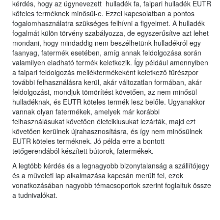
kérdés, hogy az úgynevezett hulladék fa, faipari hulladék EUTR
köteles terméknek minősül-e. Ezzel kapcsolatban a pontos
fogalomhasználatra szükséges felhívni a figyelmet. A hulladék
fogalmát külön törvény szabályozza, de egyszerűsítve azt lehet
mondani, hogy mindaddig nem beszélhetünk hulladékról egy
faanyag, fatermék esetében, amíg annak feldolgozása során
valamilyen eladható termék keletkezik. Így például amennyiben
a faipari feldolgozás melléktermékeként keletkező fűrészpor
további felhasználásra kerül, akár változatlan formában, akár
feldolgozást, mondjuk tömörítést követően, az nem minősül
hulladéknak, és EUTR köteles termék lesz belőle. Ugyanakkor
vannak olyan fatermékek, amelyek már korábbi
felhasználásukat követően életciklusukat lezárták, majd ezt
követően kerülnek újrahasznosításra, és így nem minősülnek
EUTR köteles terméknek. Jó példa erre a bontott
tetőgerendából készített bútorok, fatermékek.
A legtöbb kérdés és a legnagyobb bizonytalanság a szállítójegy
és a műveleti lap alkalmazása kapcsán merült fel, ezek
vonatkozásában nagyobb témacsoportok szerint foglaltuk össze
a tudnivalókat.