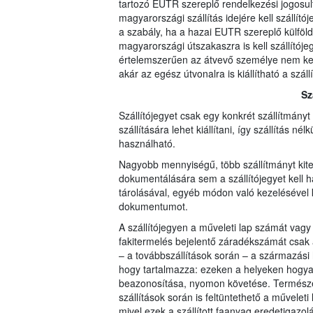
tartozó EUTR szereplő rendelkezési jogosul
magyarországi szállítás idejére kell szállít
a szabály, ha a hazai EUTR szereplő külföldre 
magyarországi útszakaszra is kell szállítójegy
értelemszerűen az átvevő személye nem kerül
akár az egész útvonalra is kiállítható a szá
Sz
Szállítójegyet csak egy konkrét szállítmány
szállítására lehet kiállítani, így szállítás 
használható.
Nagyobb mennyiségű, több szállítmányt kite
dokumentálására sem a szállítójegyet kell h
tárolásával, egyéb módon való kezelésével 
dokumentumot.
A szállítójegyen a műveleti lap számát vagy
fakitermelés bejelentő záradékszámát csak az
– a továbbszállítások során – a származási h
hogy tartalmazza: ezeken a helyeken hogyan
beazonosítása, nyomon követése. Természete
szállítások során is feltüntethető a művele
mivel ezek a szállított faanyag eredetigazol