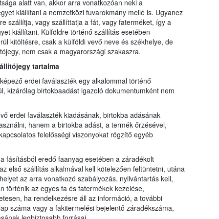
tsága alatt van, akkor arra vonatkozóan neki a
ójegyet kiállítani a nemzetközi fuvarokmány mellé is. Ugyanez
szállítja, vagy szállíttatja a fát, vagy faterméket, így a
et kiállítani. Külföldre történő szállítás esetében
 kitöltésre, csak a külföldi vevő neve és székhelye, de
llítójegy, nem csak a magyarországi szakaszra.
állítójegy tartalma
t képező erdei faválaszték egy alkalommal történő
nélkül, kizárólag birtokbaadást igazoló dokumentumként nem
vő erdei faválaszték kiadásának, birtokba adásának
asználni, hanem a birtokba adást, a termék őrzésével,
kapcsolatos felelősségi viszonyokat rögzítő egyéb
 a fásításból eredő faanyag esetében a záradékolt
 első szállítás alkalmával kell kötelezően feltüntetni, utána
elyet az arra vonatkozó szabályozás, nyilvántartás kell,
 történik az egyes fa és fatermékek kezelése,
sen, ha rendelkezésre áll az információ, a további
ti lap száma vagy a fakitermelési bejelentő záradékszáma,
ásának legbiztosabb forrásai.