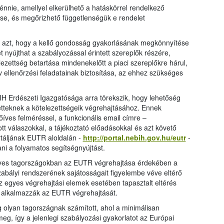
énnie, amellyel elkerülhető a hatáskörrel rendelkező
se, és megőrizhető függetlenségük e rendelet
t azt, hogy a kellő gondosság gyakorlásának megkönnyítése
 nyújthat a szabályozással érintett szereplők részére,
zettség betartása mindenekelőtt a piaci szereplőkre hárul,
v ellenőrzési feladatainak biztosítása, az ehhez szükséges
H Erdészeti Igazgatósága arra törekszik, hogy lehetőség
tetteknek a kötelezettségeik végrehajtásához. Ennek
íves felméréssel, a funkcionális email címre –
t válaszokkal, a tájékoztató előadásokkal és azt követő
táljának EUTR aloldalán -
http://portal.nebih.gov.hu/eutr
-
ani a folyamatos segítségnyújtást.
 egyes tagországokban az EUTR végrehajtása érdekében a
zabályi rendszerének sajátosságait figyelembe véve eltérő
 egyes végrehajtási elemek esetében tapasztalt eltérés
 alkalmazzák az EUTR végrehajtását.
g olyan tagországnak számított, ahol a minimálisan
eg, így a jelenlegi szabályozási gyakorlatot az Európai