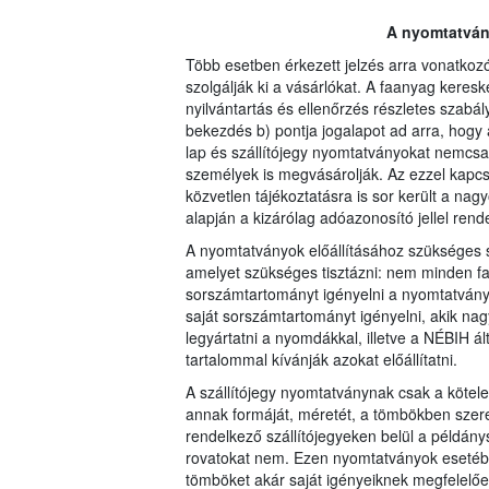
A nyomtatvány
Több esetben érkezett jelzés arra vonatko
szolgálják ki a vásárlókat. A faanyag keresk
nyilvántartás és ellenőrzés részletes szabály
bekezdés b) pontja jogalapot ad arra, hog
lap és szállítójegy nyomtatványokat nemcs
személyek is megvásárolják. Az ezzel kapc
közvetlen tájékoztatásra is sor került a na
alapján a kizárólag adóazonosító jellel rende
A nyomtatványok előállításához szükséges s
amelyet szükséges tisztázni: nem minden fa
sorszámtartományt igényelni a nyomtatvány
saját sorszámtartományt igényelni, akik na
legyártatni a nyomdákkal, illetve a NÉBIH á
tartalommal kívánják azokat előállítatni.
A szállítójegy nyomtatványnak csak a kötele
annak formáját, méretét, a tömbökben szere
rendelkező szállítójegyeken belül a példán
rovatokat nem. Ezen nyomtatványok esetébe
tömböket akár saját igényeiknek megfelelően 