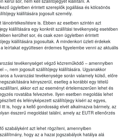
kerül sor, nem kell szállítójegyet kiállítani. A
ező ügyletben érintett szereplők jogállása és kölcsönös
ítójegy kiállítására jogosult személy.
láncértékesítésre is. Ebben az esetben szintén azt
egy kiállítására egy konkrét szállítási tevékenység esetében
ében kerülhet sor, és csak ezen ügyletben érintett
ójegy kiállítására jogosultak. A mindenkori üzleti érdekek
gy a leírtakat együttesen érdemes figyelembe venni az aktuális
fuvarozási tevékenységet végző közreműködő – amennyiben
 –, nem jogosult szállítójegy kiállítására. Ugyanakkor
aros a fuvarozási tevékenysége során valamely külső, előre
megszakítására kényszerül, esetleg a korábbi egy tételű
bszállítani, akkor ezt az eseményt értelemszerűen lehet és
jegyzés rovatába felvezetve. Ilyen esetben megoldás lehet
észített és lefényképezett szállítójegy kíséri az egyes,
 itt is, hogy a kellő gondosság elvét alkalmazva bármely, az
 olyan ésszerű megoldást találni, amely az EUTR ellenőrzés
 fő szabályként azt lehet rögzíteni, amennyiben
zállítmány, hogy az a hazai jogszabályok hatálya alá