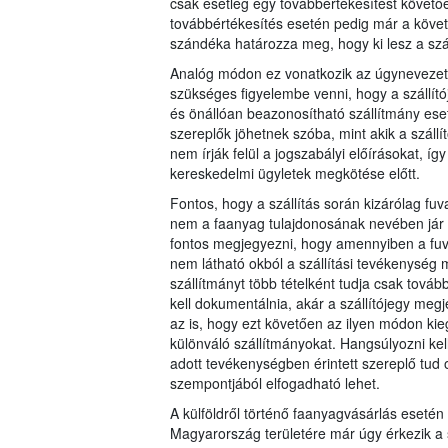
csak esetleg egy továbbértékesítést követően 
továbbértékesítés esetén pedig már a követk
szándéka határozza meg, hogy ki lesz a száll
Analóg módon ez vonatkozik az úgynevezett 
szükséges figyelembe venni, hogy a szállítój
és önállóan beazonosítható szállítmány eset
szereplők jöhetnek szóba, mint akik a szállít
nem írják felül a jogszabályi előírásokat, í
kereskedelmi ügyletek megkötése előtt.
Fontos, hogy a szállítás során kizárólag 
nem a faanyag tulajdonosának nevében jár el
fontos megjegyezni, hogy amennyiben a fuv
nem látható okból a szállítási tevékenység 
szállítmányt több tételként tudja csak továb
kell dokumentálnia, akár a szállítójegy meg
az is, hogy ezt követően az ilyen módon kieg
különváló szállítmányokat. Hangsúlyozni kell
adott tevékenységben érintett szereplő tud
szempontjából elfogadható lehet.
A külföldről történő faanyagvásárlás esetén
Magyarország területére már úgy érkezik a s