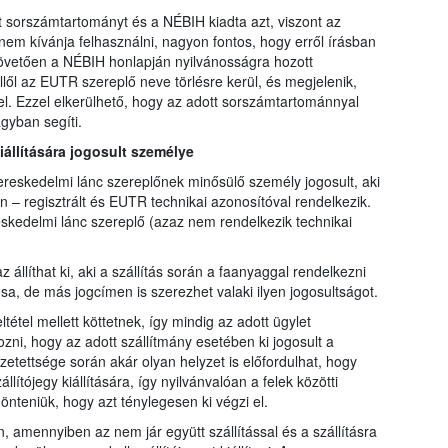
sorszámtartományt és a NÉBIH kiadta azt, viszont az
m kívánja felhasználni, nagyon fontos, hogy erről írásban
követően a NÉBIH honlapján nyilvánosságra hozott
lől az EUTR szereplő neve törlésre kerül, és megjelenik,
l. Ezzel elkerülhető, hogy az adott sorszámtartománnyal
gyban segíti.
kiállítására jogosult személye
kereskedelmi lánc szereplőnek minősülő személy jogosult, aki
n – regisztrált és EUTR technikai azonosítóval rendelkezik.
kedelmi lánc szereplő (azaz nem rendelkezik technikai
z állíthat ki, aki a szállítás során a faanyaggal rendelkezni
sa, de más jogcímen is szerezhet valaki ilyen jogosultságot.
tétel mellett köttetnek, így mindig az adott ügylet
zni, hogy az adott szállítmány esetében ki jogosult a
sszetettsége során akár olyan helyzet is előfordulhat, hogy
lítójegy kiállítására, így nyilvánvalóan a felek közötti
önteniük, hogy azt ténylegesen ki végzi el.
n, amennyiben az nem jár együtt szállítással és a szállításra