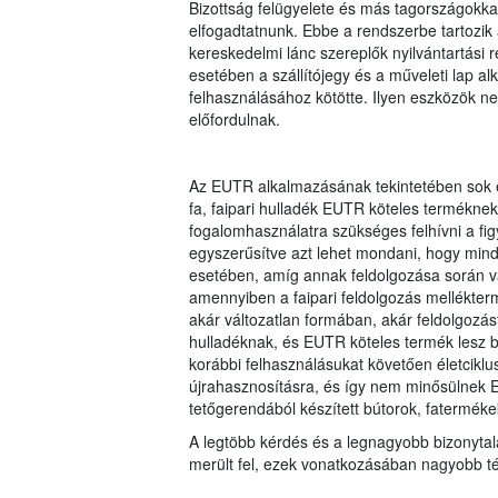
Bizottság felügyelete és más tagországokkal 
elfogadtatnunk. Ebbe a rendszerbe tartozik 
kereskedelmi lánc szereplők nyilvántartási r
esetében a szállítójegy és a műveleti lap 
felhasználásához kötötte. Ilyen eszközök 
előfordulnak.
Az EUTR alkalmazásának tekintetében sok e
fa, faipari hulladék EUTR köteles termékne
fogalomhasználatra szükséges felhívni a fig
egyszerűsítve azt lehet mondani, hogy min
esetében, amíg annak feldolgozása során va
amennyiben a faipari feldolgozás mellékterm
akár változatlan formában, akár feldolgozá
hulladéknak, és EUTR köteles termék lesz 
korábbi felhasználásukat követően életciklu
újrahasznosításra, és így nem minősülnek E
tetőgerendából készített bútorok, faterméke
A legtöbb kérdés és a legnagyobb bizonytal
merült fel, ezek vonatkozásában nagyobb tém