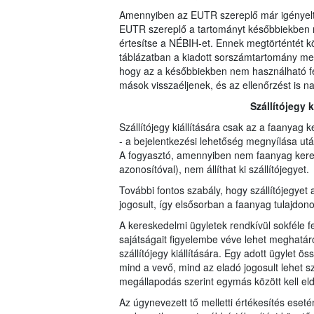
Amennyiben az EUTR szereplő már igényelt 
EUTR szereplő a tartományt későbbiekben ne
értesítse a NÉBIH-et. Ennek megtörténtét 
táblázatban a kiadott sorszámtartomány mel
hogy az a későbbiekben nem használható fe
mások visszaéljenek, és az ellenőrzést is na
Szállítójegy 
Szállítójegy kiállítására csak az a faanyag 
- a bejelentkezési lehetőség megnyílása utá
A fogyasztó, amennyiben nem faanyag keres
azonosítóval), nem állíthat ki szállítójegyet.
További fontos szabály, hogy szállítójegyet a
jogosult, így elsősorban a faanyag tulajdono
A kereskedelmi ügyletek rendkívül sokféle fel
sajátságait figyelembe véve lehet meghatáro
szállítójegy kiállítására. Egy adott ügylet ö
mind a vevő, mind az eladó jogosult lehet szál
megállapodás szerint egymás között kell eld
Az úgynevezett tő melletti értékesítés eseté