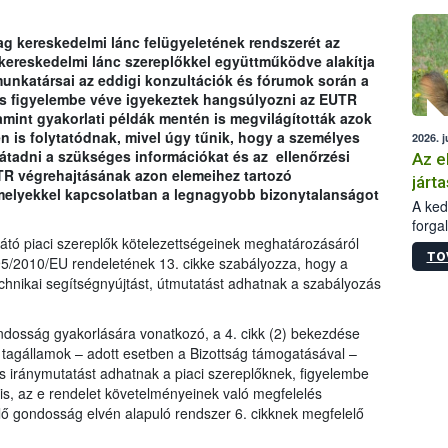
épüle
g kereskedelmi lánc felügyeletének rendszerét az
 kereskedelmi lánc szereplőkkel együttműködve alakítja
unkatársai az eddigi konzultációk és fórumok során a
is figyelembe véve igyekeztek hangsúlyozni az EUTR
amint gyakorlati példák mentén is megvilágították azok
en is folytatódnak, mivel úgy tűnik, hogy a személyes
2026. j
tadni a szükséges információkat és az ellenőrzési
Az e
TR végrehajtásának azon elemeihez tartozó
járta
amelyekkel kapcsolatban a legnagyobb bizonytalanságot
A kedv
forga
sátó piaci szereplők kötelezettségeinek meghatározásáról
Korm.
TO
sérül
95/2010/EU rendeletének 13. cikke szabályozza, hogy a
felme
chnikai segítségnyújtást, útmutatást adhatnak a szabályozás
veszé
Ezen 
gondosság gyakorlására vonatkozó, a 4. cikk (2) bekezdése
vonni
a tagállamok – adott esetben a Bizottság támogatásával –
jártas
s iránymutatást adhatnak a piaci szereplőknek, figyelembe
 is, az e rendelet követelményeinek való megfelelés
ő gondosság elvén alapuló rendszer 6. cikknek megfelelő