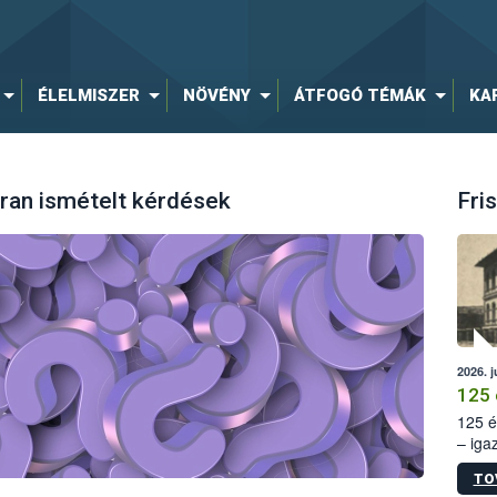
ÉLELMISZER
NÖVÉNY
ÁTFOGÓ TÉMÁK
KA
ran ismételt kérdések
Fris
2026. j
125 
125 é
– iga
állam
TO
15. sz