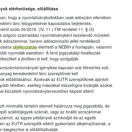
ok elérhetősége, előállítása
zóan, hogy a nyomtatványboltokban csak adószám ellenében
edelmi lánc felügyeletével kapcsolatos bejelentés,
airól szóló 26/2016. (IV. 11.) FM rendelet 11. § (5)
y a szigorú számadású nyomtatványként kezelendő műveleti
ak adószámmal, hanem adóazonosító jellel rendelkező
solatos
tájékoztatás
elérhető a NÉBIH a honlapján, valamint
gyobb nyomdák esetében. A fenti jogszabályi hivatkozás
lkezőket a jövőben ki kell, hogy szolgálják.
orszámtartományok igénylése kapcsán sok félreértés volt,
anyag kereskedelmi lánc szereplőnek kell
ok előállításához. Azoknak az EUTR szereplőknek ajánlott
gyobb tételben, esetleg másokkal összefogva kívánják azokat
ltal közzétett nyomtatványtervezethez képest eltérő
ző minimális tartalmi elemeit határozza meg jogszabály, de
plő szállítójegyek számát, vagy az önálló sorszámmal
yszámot, az egyes példányok színkódját és az egyéb
n az EUTR szereplők eltérő gyakorlatot alkalmazhatnak, a
kiegészítve is előállíttathatják.