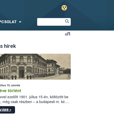
PCSOLAT
s hírek
úlius 15, szerda
éve történt
vvel ezelőtt 1901. július 15-én, költözött be
z, még csak részben – a budapesti m. kir.
i vetőmagvizsgáló állomás a Kis Rókus utca
VÁBB >
ám alatti, Czigler Győző által tervezett új