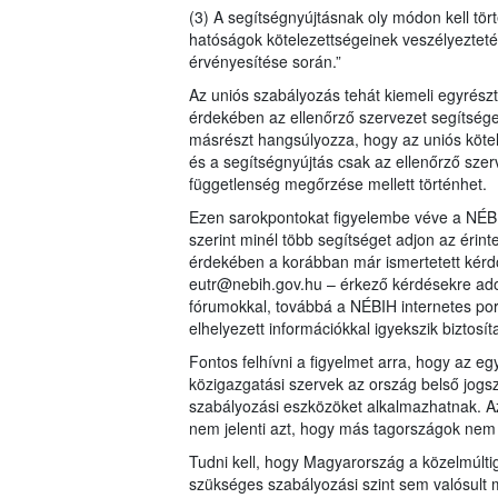
(3) A segítségnyújtásnak oly módon kell tört
hatóságok kötelezettségeinek veszélyezteté
érvényesítése során.”
Az uniós szabályozás tehát kiemeli egyrész
érdekében az ellenőrző szervezet segítséget
másrészt hangsúlyozza, hogy az uniós kötele
és a segítségnyújtás csak az ellenőrző szer
függetlenség megőrzése mellett történhet.
Ezen sarokpontokat figyelembe véve a NÉBI
szerint minél több segítséget adjon az érin
érdekében a korábban már ismertetett kérdő
eutr@nebih.gov.hu – érkező kérdésekre adot
fórumokkal, továbbá a NÉBIH internetes por
elhelyezett információkkal igyekszik biztosít
Fontos felhívni a figyelmet arra, hogy az
közigazgatási szervek az ország belső jogs
szabályozási eszközöket alkalmazhatnak. Az
nem jelenti azt, hogy más tagországok nem
Tudni kell, hogy Magyarország a közelmúlti
szükséges szabályozási szint sem valósult m