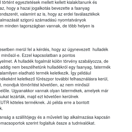
történt egyeztetések mellett kellett kialakítanunk és
az, hogy a hazai jogalkotás bevezette a faanyag
endszerét, valamint az is, hogy az erdei faválasztékok
alkalmazását szigorú számadású nyomtatványok
nem minden tagországban vannak, de több helyen is
setben merül fel a kérdés, hogy az úgynevezett hulladék
k minősül-e. Ezzel kapcsolatban a pontos
yelmet. A hulladék fogalmát külön törvény szabályozza, de
daddig nem beszélhetünk hulladékról egy faanyag, fatermék
lamilyen eladható termék keletkezik. Így például
ékeként keletkező fűrészpor további felhasználásra kerül,
st, mondjuk tömörítést követően, az nem minősül
belőle. Ugyanakkor vannak olyan fatermékek, amelyek már
sukat lezárták, majd ezt követően kerülnek
UTR köteles terméknek. Jó példa erre a bontott
k.
anság a szállítójegy és a műveleti lap alkalmazása kapcsán
acsoportok szerint foglaltuk össze a tudnivalókat.