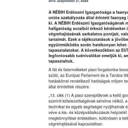
2016. szeptember 27, kedd
A NÉBIH Erdészeti Igazgatósága a faanya
uniós szabályozás által érintett faanyag
ki. A NÉBIH Erdészeti Igazgatóságának m
hallgatóság soraiból érkező kérdéseket 
végrehajtásának sarkalatos pontjait, val
tartalmát. Ezek a tájékoztatások a jövőb
együttműködés során hatékonyan lehet á
tapasztalatokat. A következőkben az EU
legfontosabb tudnivalókat emeljük ki, 
tapasztaltuk.
A fát és fatermékeket piaci forgalomba boc
szóló, az Európai Parlament és a Tanács 9
hatáskörrel rendelkező hatóságok milyen te
által érintettek részére.
„13. cikk (1) A piaci szereplőknek a kellő 
szerinti kötelezettségének sérelme nélkül, 
technikai és egyéb segítséget nyújthatnak é
véve a kis- és középvállalkozások helyzetét
megkönnyítése érdekében, különösen a kell
végrehajtásával kapcsolatban.