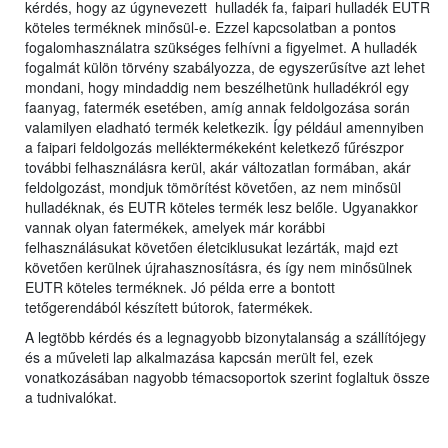
kérdés, hogy az úgynevezett hulladék fa, faipari hulladék EUTR
köteles terméknek minősül-e. Ezzel kapcsolatban a pontos
fogalomhasználatra szükséges felhívni a figyelmet. A hulladék
fogalmát külön törvény szabályozza, de egyszerűsítve azt lehet
mondani, hogy mindaddig nem beszélhetünk hulladékról egy
faanyag, fatermék esetében, amíg annak feldolgozása során
valamilyen eladható termék keletkezik. Így például amennyiben
a faipari feldolgozás melléktermékeként keletkező fűrészpor
további felhasználásra kerül, akár változatlan formában, akár
feldolgozást, mondjuk tömörítést követően, az nem minősül
hulladéknak, és EUTR köteles termék lesz belőle. Ugyanakkor
vannak olyan fatermékek, amelyek már korábbi
felhasználásukat követően életciklusukat lezárták, majd ezt
követően kerülnek újrahasznosításra, és így nem minősülnek
EUTR köteles terméknek. Jó példa erre a bontott
tetőgerendából készített bútorok, fatermékek.
A legtöbb kérdés és a legnagyobb bizonytalanság a szállítójegy
és a műveleti lap alkalmazása kapcsán merült fel, ezek
vonatkozásában nagyobb témacsoportok szerint foglaltuk össze
a tudnivalókat.