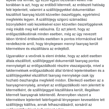
korábban is azt, hogy az erdőből kitermelt, az erdészeti hatóság
felé lejelentett, valamint a szállítójegyekkel dokumentáltan
kiszállított faanyag között közvetlen összefüggés, egyértelmű
megfelelés legyen. A szállítójegy szigorú számadású
bizonylatként való kezelésével ezen közvetlen összefüggésnek
még inkább meg kell valósulnia. Ez azt jelenti, hogy az
erdőgazdálkodónak minden esetben, még az úgy nevezett
lábon történő értékesítés esetében is pontos információval kell
rendelkeznie arról, hogy ténylegesen mennyi faanyag került
kitermelésre és elszállításra az erdejéből.
Ugyanakkor a vevőnek is elemi érdeke, hogy az adott esetben
általa elszállított, szállítójeggyel dokumentált faanyag pontos
mennyiségét az erdőgazdálkodó részére visszaigazolja, mivel a
fakitermelések erdőgazdálkodó által történő lejelentésében és a
szállítójegyekkel elszállított faanyag mennyisége csak így
hozható összhangba megfelelő módon. Ellenkező esetben az a
faanyagmennyiség, amelyet az erdőgazdálkodó nem jelentett le
kitermeltként, de szállítójeggyel kiszállításra került, illegálisan
kitermelt faanyagnak tekintendő. Amennyiben viszont a
kitermelésre lejelentett fatérfogatnál lényegesen kevesebbre lett
szállítójegy kiállítva, annak felhasználásáról, sorsáról az