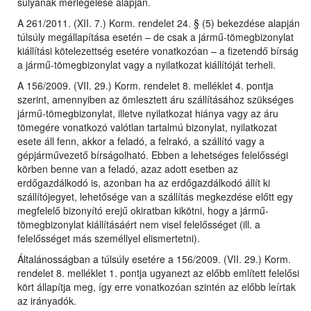
súlyának mérlegelése alapján.
A 261/2011. (XII. 7.) Korm. rendelet 24. § (5) bekezdése alapján
túlsúly megállapítása esetén – de csak a jármű-tömegbizonylat
kiállítási kötelezettség esetére vonatkozóan – a fizetendő bírság
a jármű-tömegbizonylat vagy a nyilatkozat kiállítóját terheli.
A 156/2009. (VII. 29.) Korm. rendelet 8. melléklet 4. pontja
szerint, amennyiben az ömlesztett áru szállításához szükséges
jármű-tömegbizonylat, illetve nyilatkozat hiánya vagy az áru
tömegére vonatkozó valótlan tartalmú bizonylat, nyilatkozat
esete áll fenn, akkor a feladó, a felrakó, a szállító vagy a
gépjárművezető bírságolható. Ebben a lehetséges felelősségi
körben benne van a feladó, azaz adott esetben az
erdőgazdálkodó is, azonban ha az erdőgazdálkodó állít ki
szállítójegyet, lehetősége van a szállítás megkezdése előtt egy
megfelelő bizonyító erejű okiratban kikötni, hogy a jármű-
tömegbizonylat kiállításáért nem visel felelősséget (ill. a
felelősséget más személlyel elismertetni).
Általánosságban a túlsúly esetére a 156/2009. (VII. 29.) Korm.
rendelet 8. melléklet 1. pontja ugyanezt az előbb említett felelősi
kört állapítja meg, így erre vonatkozóan szintén az előbb leírtak
az irányadók.