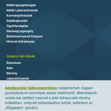
Nébih Igazgatóságok
Nébih Laboratóriumok
Kormányhivatalok
Sajtókapcsolat
Ügyfélszolgálat
Hatósági jogsegély
Élelmiszermentő Központ
Hírlevél feliratkozás
Gyakori kérdések
Élelmiszer
Állat
Növény
Laboratóriumok
Labor/Egyéb
Adatkezelési tájékoztatónkban
megismerheti, hogyan
gondoskodunk személyes adatai védelméről. Weboldalunk
cookie-kat (sütiket) használ a jobb felhasználói élmény
érdekében, melynek biztosításához kérjük, kattintson az
„Elfogadom” gombra.