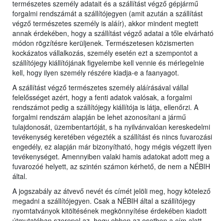
természetes személy adatait és a szállítást végző gépjármű
forgalmi rendszámát a szállítójegyen (amit azután a szállítást
végző természetes személy is aláír), akkor mindent megtett
annak érdekében, hogy a szállítást végző adatai a tőle elvárható
módon rögzítésre kerüljenek. Természetesen közismerten
kockázatos vállalkozás, személy esetén ezt a szempontot a
szállítójegy kiállítójának figyelembe kell vennie és mérlegelnie
kell, hogy ilyen személy részére kiadja-e a faanyagot.
A szállítást végző természetes személy aláírásával vállal
felelősséget azért, hogy a fenti adatok valósak, a forgalmi
rendszámot pedig a szállítójegy kiállítója is látja, ellenőrzi. A
forgalmi rendszám alapján be lehet azonosítani a jármű
tulajdonosát, üzembentartóját, s ha nyilvánvalóan kereskedelmi
tevékenység keretében végezték a szállítást és nincs fuvarozási
engedély, ez alapján már bizonyítható, hogy mégis végzett ilyen
tevékenységet. Amennyiben valaki hamis adatokat adott meg a
fuvarozóé helyett, az szintén számon kérhető, de nem a NÉBIH
által.
A jogszabály az átvevő nevét és címét jelöli meg, hogy kötelező
megadni a szállítójegyen. Csak a NÉBIH által a szállítójegy
nyomtatványok kitöltésének megkönnyítése érdekében kiadott
útmutatóban szerepel az, hogy ebben az esetben a cím alatt