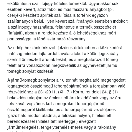
elkülönítés a szállítójegy-köteles terméktől. Ugyanakkor sok
esetben kevert, azaz fából és más fásszárú anyagból (pl.
cserjék) készített apríték szállítása is történik egyazon
szállítmányon belül. Ilyen kevert szállítmányok esetében indokolt
a szállítójegy használata, feltüntetve a termék összetételét
(fafajait), abban a rendelkezésre álló lehetőségekhez mért
pontossággal a fából származó részarányt.
Az eddig hozzánk érkezett jelzések értelmében a közlekedési
hatóság minden fajta erdei faválasztékot a külön jogszabály
szerinti ömlesztett árunak tekint, és a meghatározott tömeg
felett arra vonatkozóan megkövetelik az úgynevezett jármű-
tömegbizonylat kitöltését.
A jármű-tömegbizonylatot a 10 tonnát meghaladó megengedett
legnagyobb össztömegű tehergépjárműnek a forgalomban való
részvételéhez a 261/2011. (XII. 7.) Korm. rendelet 24. § (1)
bekezdése alapján az ömlesztett áru feladójának vagy az áru
felrakását végzőnek kell a megrakott tehergépjármű
össztömegéről kiállítania, és a tehergépjármű vezetőjének
igazolható módon átadnia, a felrakás helyén, hitelesített
berendezéssel (hitelesített mérleggel) elvégzett
járműmérlegelés, tengelyterhelés-mérés vagy a rakomány