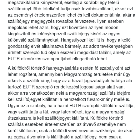
megszakítására kényszerül, esetleg a korábbi egy tételű
szállítmányt több tételként tudja csak továbbszállítani, akkor ezt
az eseményt értelemszerűen lehet és kell dokumentálnia, akár a
szállítójegy megjegyzés rovatába felvezetve. Ilyen esetben
megoldás lehet az is, hogy ezt követően az ilyen módon
kiegészített és lefényképezett szállítójegy kíséri az egyes,
különváló szállítmányokat. Hangsúlyozni kell itt is, hogy a kellő
gondosság elvét alkalmazva bármely, az adott tevékenységben
érintett szereplő tud olyan ésszerű megoldást találni, amely az
EUTR ellenőrzés szempontjából elfogadható lehet.
A külföldről történő faanyagvásárlás esetén fő szabályként azt
lehet rögzíteni, amennyiben Magyarország területére már úgy
érkezik a szállítmány, hogy az a hazai jogszabályok hatálya alá
tartozó EUTR szereplő rendelkezési jogosultsága alatt van,
akkor arra vonatkozóan neki a magyarországi szállítás idejére
kell szállítójegyet kiállítani a nemzetközi fuvarokmány mellé is.
Ugyanez a szabály, ha a hazai EUTR szereplő külföldre szállítja,
vagy szállíttatja a fát, vagy faterméket, így a magyarországi
útszakaszra is kell szállítójegyet kiállítani. Külföldre történő
szállítás esetében értelemszerűen az átvevő személye nem
kerül kitöltésre, csak a külföldi vevő neve és székhelye, de akár
az egész útvonalra is kiállítható a szállítójegy, nem csak a