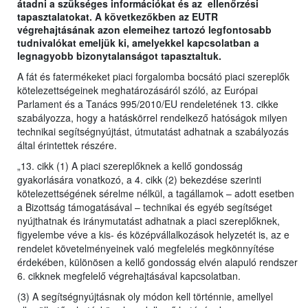
átadni a szükséges információkat és az ellenőrzési
tapasztalatokat. A következőkben az EUTR
végrehajtásának azon elemeihez tartozó legfontosabb
tudnivalókat emeljük ki, amelyekkel kapcsolatban a
legnagyobb bizonytalanságot tapasztaltuk.
A fát és fatermékeket piaci forgalomba bocsátó piaci szereplők
kötelezettségeinek meghatározásáról szóló, az Európai
Parlament és a Tanács 995/2010/EU rendeletének 13. cikke
szabályozza, hogy a hatáskörrel rendelkező hatóságok milyen
technikai segítségnyújtást, útmutatást adhatnak a szabályozás
által érintettek részére.
„13. cikk (1) A piaci szereplőknek a kellő gondosság
gyakorlására vonatkozó, a 4. cikk (2) bekezdése szerinti
kötelezettségének sérelme nélkül, a tagállamok – adott esetben
a Bizottság támogatásával – technikai és egyéb segítséget
nyújthatnak és iránymutatást adhatnak a piaci szereplőknek,
figyelembe véve a kis- és középvállalkozások helyzetét is, az e
rendelet követelményeinek való megfelelés megkönnyítése
érdekében, különösen a kellő gondosság elvén alapuló rendszer
6. cikknek megfelelő végrehajtásával kapcsolatban.
(3) A segítségnyújtásnak oly módon kell történnie, amellyel