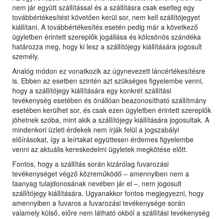
nem jár együtt szállítással és a szállításra csak esetleg egy
továbbértékesítést követően kerül sor, nem kell szállítójegyet
kiállítani. A továbbértékesítés esetén pedig már a következő
ügyletben érintett szereplők jogállása és kölcsönös szándéka
határozza meg, hogy ki lesz a szállítójegy kiállítására jogosult
személy.
Analóg módon ez vonatkozik az úgynevezett láncértékesítésre
is. Ebben az esetben szintén azt szükséges figyelembe venni,
hogy a szállítójegy kiállítására egy konkrét szállítási
tevékenység esetében és önállóan beazonosítható szállítmány
esetében kerülhet sor, és csak ezen ügyletben érintett szereplők
jöhetnek szóba, mint akik a szállítójegy kiállítására jogosultak. A
mindenkori üzleti érdekek nem írják felül a jogszabályi
előírásokat, így a leírtakat együttesen érdemes figyelembe
venni az aktuális kereskedelmi ügyletek megkötése előtt.
Fontos, hogy a szállítás során kizárólag fuvarozási
tevékenységet végző közreműködő – amennyiben nem a
faanyag tulajdonosának nevében jár el –, nem jogosult
szállítójegy kiállítására. Ugyanakkor fontos megjegyezni, hogy
amennyiben a fuvaros a fuvarozási tevékenysége során
valamely külső, előre nem látható okból a szállítási tevékenység