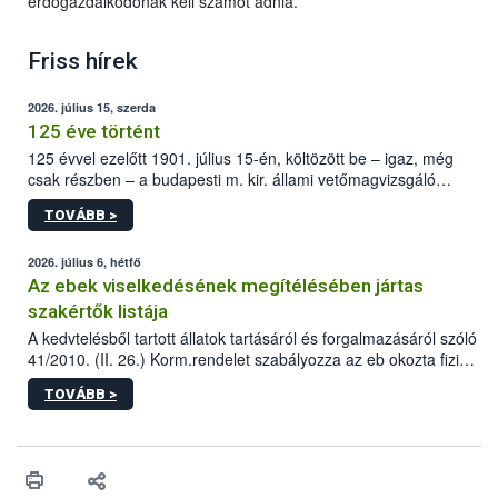
erdőgazdálkodónak kell számot adnia.
Friss hírek
2026. július 15, szerda
125 éve történt
125 évvel ezelőtt 1901. július 15-én, költözött be – igaz, még
csak részben – a budapesti m. kir. állami vetőmagvizsgáló
állomás a Kis Rókus utca 15. szám alatti, Czigler Győző által
TOVÁBB >
tervezett új épületébe.
2026. július 6, hétfő
Az ebek viselkedésének megítélésében jártas
szakértők listája
A kedvtelésből tartott állatok tartásáról és forgalmazásáról szóló
41/2010. (II. 26.) Korm.rendelet szabályozza az eb okozta fizikai
sérülés, illetve ennek veszélye keletkezésekor felmerülő
TOVÁBB >
hatósági feladatokat, valamint a veszélyes eb tartását és annak
engedélyezését. Ezen eljárások során szükség esetén be kell
vonni az ebek viselkedésének megítélésében jártas szakértőt.