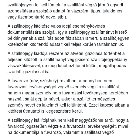
szállítójegyen fel kell tüntetni a szállítást végző jármű egyedi
azonosítására szolgáló adatot (alvázszám, típus, tulajdonos
vagy üzembentartó neve, stb.).
A szállítójegy kitöltése valós idejű eseménykövetés
dokumentálására szolgál, így a szállítójegy szállítmányt kísérő
példányainak a szállítás adott fázisában ismert, a szállítójegyen
kötelezően kitöltendő adatait kell teljes körűen tartalmazniuk.
A szállítójegy kiadója részére az átvétel igazolása történhet a
teljesen kitöltött, a szállítmányt végigkísérő szállítójegypéldány
visszaküldésével, de meg lehet ezt tenni külön, megállapodás
szerinti igazolással is.
A fuvarozó (név, székhely) rovatban, amennyiben nem
fuvarozási tevékenységet végző személy végzi a szállítást,
hanem magánszemély nem fuvarozási tevékenység keretében
használt saját gépjárművel, akkor a szállító természetes
személy nevét és lakcímét kell feltüntetni. Ezzel kapcsolatban a
kitöltési útmutató is kiegészítésre kerül.
A szállítójegy kiállítójának nem kell meggyőződnie arról, hogy a
fuvarozó jogszerűen végzi-e a fuvarozási tevékenységét, mivel
ha dokumentálja a fuvarozó, valamint a szállítást végző