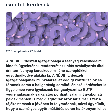
ismételt kérdések
2016. szeptember 27, kedd
A NÉBIH Erdészeti Igazgatósága a faanyag kereskedelmi
lánc felügyeletének rendszerét az uniós szabályozás által
érintett faanyag kereskedelmi lánc szereplőkkel
együttműködve alakítja ki. A NÉBIH Erdészeti
Igazgatóságának munkatársai az eddigi konzultációk és
fórumok során a hallgatóság soraiból érkező kérdéseket is
figyelembe véve igyekeztek hangsúlyozni az EUTR
végrehajtásának sarkalatos pontjait, valamint gyakorlati
példák mentén is megvilágították azok tartalmát. Ezek a
tájékoztatások a jövőben is folytatódnak, mivel úgy tűnik,
hogy a személyes együttműködés során hatékonyan lehet