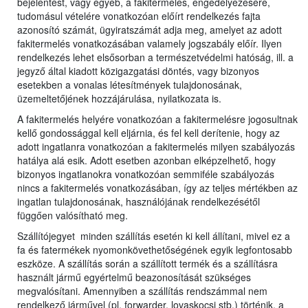
bejelentést, vagy egyéb, a fakitermelés, engedélyezésére,
tudomásul vételére vonatkozóan előírt rendelkezés fajta
azonosító számát, ügyiratszámát adja meg, amelyet az adott
fakitermelés vonatkozásában valamely jogszabály előír. Ilyen
rendelkezés lehet elsősorban a természetvédelmi hatóság, ill. a
jegyző által kiadott közigazgatási döntés, vagy bizonyos
esetekben a vonalas létesítmények tulajdonosának,
üzemeltetőjének hozzájárulása, nyilatkozata is.
A fakitermelés helyére vonatkozóan a fakitermelésre jogosultnak
kellő gondossággal kell eljárnia, és fel kell derítenie, hogy az
adott ingatlanra vonatkozóan a fakitermelés milyen szabályozás
hatálya alá esik. Adott esetben azonban elképzelhető, hogy
bizonyos ingatlanokra vonatkozóan semmiféle szabályozás
nincs a fakitermelés vonatkozásában, így az teljes mértékben az
ingatlan tulajdonosának, használójának rendelkezésétől
függően valósítható meg.
Szállítójegyet minden szállítás esetén ki kell állítani, mivel ez a
fa és fatermékek nyomonkövethetőségének egyik legfontosabb
eszköze. A szállítás során a szállított termék és a szállításra
használt jármű egyértelmű beazonosítását szükséges
megvalósítani. Amennyiben a szállítás rendszámmal nem
rendelkező járművel (pl. forwarder, lovaskocsi stb.) történik, a