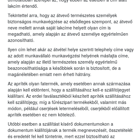
lakcím értendő.
Tekintettel arra, hogy az átvevő természetes személyek
biztonságos munkavégzése az elsődleges szempont, az átvevő
neve mellett annak saját lakcíme helyett olyan cím is
megadható, amely alapján az átvevő személye egyértelműen
azonosítható.
Ilyen cím lehet akár az átvétel helye szerinti telephely címe vagy
az adott munkavállaló munkavégzési helyének másfajta címe,
amely alapján az illető természetes személy egyértelmű
beazonosíthatósága a későbbiek során is biztosított, de a
magánéletében emiatt nem érheti hátrány.
Az apríték olyan fatermék, amely esetében annak származása
alapján kell eldönteni, hogy a szállításához kell-e szállítójegyet
kiállítani. Az erdei faválasztékból készített apríték szállításához
kell szállítójegy, míg a fűrészipari termékekből, valamint más
módon, például cserjések letermeléséből, cserjékből előállított
apríték esetében ez nem kötelező.
Utóbbi esetben a szállítást kísérő dokumentumokon a
dokumentum kiállítójának a termék megnevezését, összetételét
és eredetét fel kell tüntetnie, mert ezzel biztosítható az