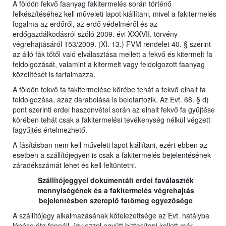
A földön fekvő faanyag fakitermelés során történő
felkészítéséhez kell műveleti lapot kiállítani, mivel a fakitermelés
fogalma az erdőről, az erdő védelméről és az
erdőgazdálkodásról szóló 2009. évi XXXVII. törvény
végrehajtásáról 153/2009. (XI. 13.) FVM rendelet 40. § szerint
az álló fák tőtől való elválasztása mellett a fekvő és kitermelt fa
feldolgozását, valamint a kitermelt vagy feldolgozott faanyag
közelítését is tartalmazza.
A földön fekvő fa fakitermelése körébe tehát a fekvő elhalt fa
feldolgozása, azaz darabolása is beletartozik. Az Evt. 68. § d)
pont szerinti erdei haszonvétel során az elhalt fekvő fa gyűjtése
körében tehát csak a fakitermelési tevékenység nélkül végzett
fagyűjtés értelmezhető.
A fásításban nem kell műveleti lapot kiállítani, ezért ebben az
esetben a szállítójegyen is csak a fakitermelés bejelentésének
záradékszámát lehet és kell feltüntetni.
Szállítójeggyel dokumentált erdei faválaszték
mennyiségének és a fakitermelés végrehajtás
bejelentésben szereplő fatömeg egyezősége
A szállítójegy alkalmazásának kötelezettsége az Evt. hatályba
lépése óta fennáll, így ezzel együtt biztosítani kellett már