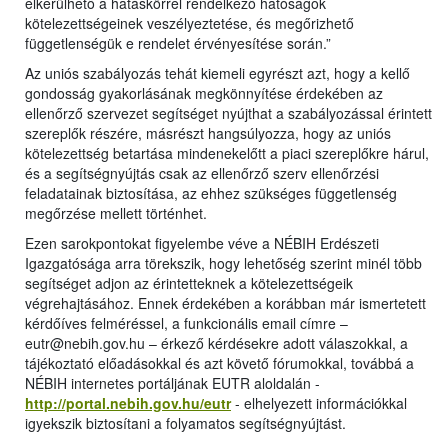
elkerülhető a hatáskörrel rendelkező hatóságok
kötelezettségeinek veszélyeztetése, és megőrizhető
függetlenségük e rendelet érvényesítése során.”
Az uniós szabályozás tehát kiemeli egyrészt azt, hogy a kellő
gondosság gyakorlásának megkönnyítése érdekében az
ellenőrző szervezet segítséget nyújthat a szabályozással érintett
szereplők részére, másrészt hangsúlyozza, hogy az uniós
kötelezettség betartása mindenekelőtt a piaci szereplőkre hárul,
és a segítségnyújtás csak az ellenőrző szerv ellenőrzési
feladatainak biztosítása, az ehhez szükséges függetlenség
megőrzése mellett történhet.
Ezen sarokpontokat figyelembe véve a NÉBIH Erdészeti
Igazgatósága arra törekszik, hogy lehetőség szerint minél több
segítséget adjon az érintetteknek a kötelezettségeik
végrehajtásához. Ennek érdekében a korábban már ismertetett
kérdőíves felméréssel, a funkcionális email címre –
eutr@nebih.gov.hu – érkező kérdésekre adott válaszokkal, a
tájékoztató előadásokkal és azt követő fórumokkal, továbbá a
NÉBIH internetes portáljának EUTR aloldalán -
http://portal.nebih.gov.hu/eutr
- elhelyezett információkkal
igyekszik biztosítani a folyamatos segítségnyújtást.