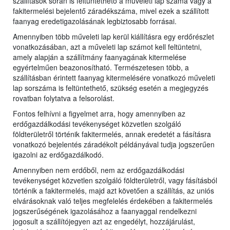
szállítások során is feltüntethető a műveleti lap száma vagy a
fakitermelési bejelentő záradékszáma, mivel ezek a szállított
faanyag eredetigazolásának legbiztosabb forrásai.
Amennyiben több műveleti lap kerül kiállításra egy erdőrészlet
vonatkozásában, azt a műveleti lap számot kell feltüntetni,
amely alapján a szállítmány faanyagának kitermelése
egyértelműen beazonosítható. Természetesen több, a
szállításban érintett faanyag kitermelésére vonatkozó műveleti
lap sorszáma is feltüntethető, szükség esetén a megjegyzés
rovatban folytatva a felsorolást.
Fontos felhívni a figyelmet arra, hogy amennyiben az
erdőgazdálkodási tevékenységet közvetlen szolgáló
földterületről történik fakitermelés, annak eredetét a fásításra
vonatkozó bejelentés záradékolt példányával tudja jogszerűen
igazolni az erdőgazdálkodó.
Amennyiben nem erdőből, nem az erdőgazdálkodási
tevékenységet közvetlen szolgáló földterületről, vagy fásításból
történik a fakitermelés, majd azt követően a szállítás, az uniós
elvárásoknak való teljes megfelelés érdekében a fakitermelés
jogszerűségének igazolásához a faanyaggal rendelkezni
jogosult a szállítójegyen azt az engedélyt, hozzájárulást,