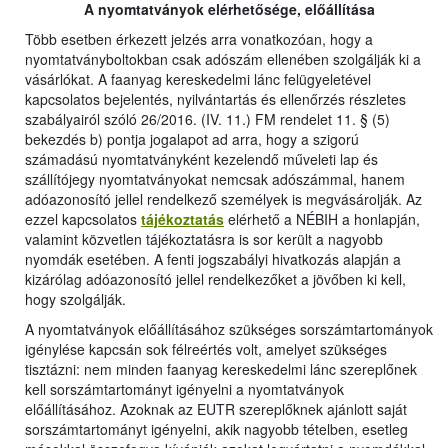
A nyomtatványok elérhetősége, előállítása
Több esetben érkezett jelzés arra vonatkozóan, hogy a
nyomtatványboltokban csak adószám ellenében szolgálják ki a
vásárlókat. A faanyag kereskedelmi lánc felügyeletével
kapcsolatos bejelentés, nyilvántartás és ellenőrzés részletes
szabályairól szóló 26/2016. (IV. 11.) FM rendelet 11. § (5)
bekezdés b) pontja jogalapot ad arra, hogy a szigorú
számadású nyomtatványként kezelendő műveleti lap és
szállítójegy nyomtatványokat nemcsak adószámmal, hanem
adóazonosító jellel rendelkező személyek is megvásárolják. Az
ezzel kapcsolatos
tájékoztatás
elérhető a NÉBIH a honlapján,
valamint közvetlen tájékoztatásra is sor került a nagyobb
nyomdák esetében. A fenti jogszabályi hivatkozás alapján a
kizárólag adóazonosító jellel rendelkezőket a jövőben ki kell,
hogy szolgálják.
A nyomtatványok előállításához szükséges sorszámtartományok
igénylése kapcsán sok félreértés volt, amelyet szükséges
tisztázni: nem minden faanyag kereskedelmi lánc szereplőnek
kell sorszámtartományt igényelni a nyomtatványok
előállításához. Azoknak az EUTR szereplőknek ajánlott saját
sorszámtartományt igényelni, akik nagyobb tételben, esetleg