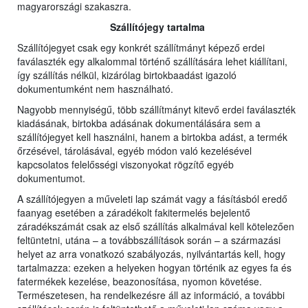
magyarországi szakaszra.
Szállítójegy tartalma
Szállítójegyet csak egy konkrét szállítmányt képező erdei
faválaszték egy alkalommal történő szállítására lehet kiállítani,
így szállítás nélkül, kizárólag birtokbaadást igazoló
dokumentumként nem használható.
Nagyobb mennyiségű, több szállítmányt kitevő erdei faválaszték
kiadásának, birtokba adásának dokumentálására sem a
szállítójegyet kell használni, hanem a birtokba adást, a termék
őrzésével, tárolásával, egyéb módon való kezelésével
kapcsolatos felelősségi viszonyokat rögzítő egyéb
dokumentumot.
A szállítójegyen a műveleti lap számát vagy a fásításból eredő
faanyag esetében a záradékolt fakitermelés bejelentő
záradékszámát csak az első szállítás alkalmával kell kötelezően
feltüntetni, utána – a továbbszállítások során – a származási
helyet az arra vonatkozó szabályozás, nyilvántartás kell, hogy
tartalmazza: ezeken a helyeken hogyan történik az egyes fa és
fatermékek kezelése, beazonosítása, nyomon követése.
Természetesen, ha rendelkezésre áll az információ, a további