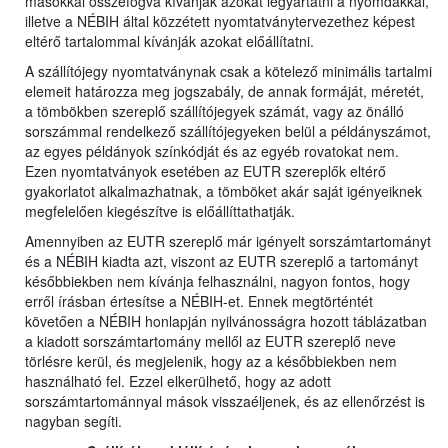
másokkal összefogva kívánják azokat legyártatni a nyomdákkal,
illetve a NÉBIH által közzétett nyomtatványtervezethez képest
eltérő tartalommal kívánják azokat előállítatni.
A szállítójegy nyomtatványnak csak a kötelező minimális tartalmi
elemeit határozza meg jogszabály, de annak formáját, méretét,
a tömbökben szereplő szállítójegyek számát, vagy az önálló
sorszámmal rendelkező szállítójegyeken belül a példányszámot,
az egyes példányok színkódját és az egyéb rovatokat nem.
Ezen nyomtatványok esetében az EUTR szereplők eltérő
gyakorlatot alkalmazhatnak, a tömböket akár saját igényeiknek
megfelelően kiegészítve is előállíttathatják.
Amennyiben az EUTR szereplő már igényelt sorszámtartományt
és a NÉBIH kiadta azt, viszont az EUTR szereplő a tartományt
későbbiekben nem kívánja felhasználni, nagyon fontos, hogy
erről írásban értesítse a NÉBIH-et. Ennek megtörténtét
követően a NÉBIH honlapján nyilvánosságra hozott táblázatban
a kiadott sorszámtartomány mellől az EUTR szereplő neve
törlésre kerül, és megjelenik, hogy az a későbbiekben nem
használható fel. Ezzel elkerülhető, hogy az adott
sorszámtartománnyal mások visszaéljenek, és az ellenőrzést is
nagyban segíti.