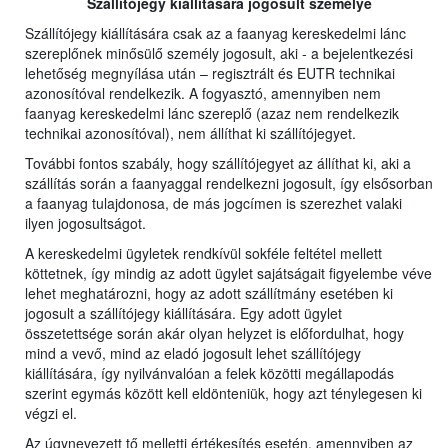
Szállítójegy kiállítására jogosult személye
Szállítójegy kiállítására csak az a faanyag kereskedelmi lánc
szereplőnek minősülő személy jogosult, aki - a bejelentkezési
lehetőség megnyílása után – regisztrált és EUTR technikai
azonosítóval rendelkezik. A fogyasztó, amennyiben nem
faanyag kereskedelmi lánc szereplő (azaz nem rendelkezik
technikai azonosítóval), nem állíthat ki szállítójegyet.
További fontos szabály, hogy szállítójegyet az állíthat ki, aki a
szállítás során a faanyaggal rendelkezni jogosult, így elsősorban
a faanyag tulajdonosa, de más jogcímen is szerezhet valaki
ilyen jogosultságot.
A kereskedelmi ügyletek rendkívül sokféle feltétel mellett
köttetnek, így mindig az adott ügylet sajátságait figyelembe véve
lehet meghatározni, hogy az adott szállítmány esetében ki
jogosult a szállítójegy kiállítására. Egy adott ügylet
összetettsége során akár olyan helyzet is előfordulhat, hogy
mind a vevő, mind az eladó jogosult lehet szállítójegy
kiállítására, így nyilvánvalóan a felek közötti megállapodás
szerint egymás között kell eldönteniük, hogy azt ténylegesen ki
végzi el.
Az úgynevezett tő melletti értékesítés esetén, amennyiben az