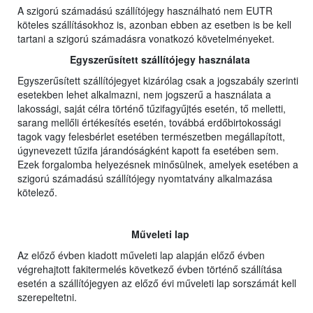
A szigorú számadású szállítójegy használható nem EUTR
köteles szállításokhoz is, azonban ebben az esetben is be kell
tartani a szigorú számadásra vonatkozó követelményeket.
Egyszerűsített szállítójegy használata
Egyszerűsített szállítójegyet kizárólag csak a jogszabály szerinti
esetekben lehet alkalmazni, nem jogszerű a használata a
lakossági, saját célra történő tűzifagyűjtés esetén, tő melletti,
sarang mellőli értékesítés esetén, továbbá erdőbirtokossági
tagok vagy felesbérlet esetében természetben megállapított,
úgynevezett tűzifa járandóságként kapott fa esetében sem.
Ezek forgalomba helyezésnek minősülnek, amelyek esetében a
szigorú számadású szállítójegy nyomtatvány alkalmazása
kötelező.
Műveleti lap
Az előző évben kiadott műveleti lap alapján előző évben
végrehajtott fakitermelés következő évben történő szállítása
esetén a szállítójegyen az előző évi műveleti lap sorszámát kell
szerepeltetni.