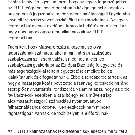
Fontos felhívni a figyelmet arra, hogy az egyes tagországokban
az EUTR végrehajtása érdekében a közigazgatási szervek az
ország belső jogszabályi rendszerének sajátosságait figyelembe
véve eltérő szabályozási eszközöket alkalmazhatnak. Az egyes
végrehajtási elemek esetében tapasztalt eltérés nem jelenti azt,
hogy más tagországok nem alkalmazzák az EUTR
végrehajtását.
Tudni kell, hogy Magyarország a közelmúltig olyan
tagországnak számított, ahol a minimálisan szükséges
szabályozási szint sem valósult meg, így a jelenlegi
szabályozási gyakorlatot az Európai Bizottság felügyelete és
más tagországokkal történt egyeztetések mellett kellett
kialakítanunk és elfogadtatnunk. Ebbe a rendszerbe tartozik az,
hogy a hazai jogalkotás bevezette a faanyag kereskedelmi lánc
szereplők nyilvántartási rendszerét, valamint az is, hogy az erdei
faválasztékok esetében a szállítójegy és a műveleti lap
alkalmazását szigorú számadású nyomtatványok
felhasználásához kötötte. Ilyen eszközök nem minden
tagországban vannak, de több helyen is előfordulnak.
Az EUTR alkalmazásának tekintetében sok esetben merül fel a