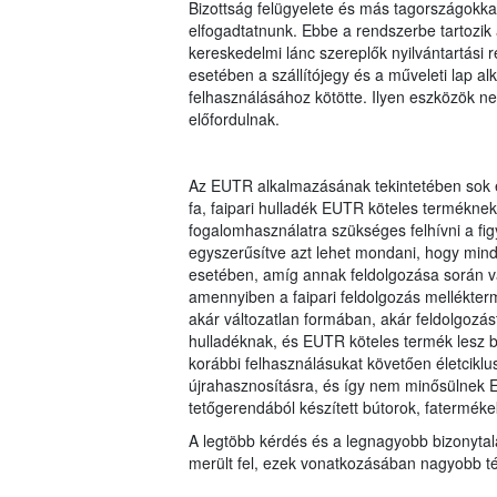
Bizottság felügyelete és más tagországokkal 
elfogadtatnunk. Ebbe a rendszerbe tartozik 
kereskedelmi lánc szereplők nyilvántartási r
esetében a szállítójegy és a műveleti lap 
felhasználásához kötötte. Ilyen eszközök 
előfordulnak.
Az EUTR alkalmazásának tekintetében sok e
fa, faipari hulladék EUTR köteles termékne
fogalomhasználatra szükséges felhívni a fig
egyszerűsítve azt lehet mondani, hogy min
esetében, amíg annak feldolgozása során va
amennyiben a faipari feldolgozás mellékterm
akár változatlan formában, akár feldolgozá
hulladéknak, és EUTR köteles termék lesz 
korábbi felhasználásukat követően életciklu
újrahasznosításra, és így nem minősülnek E
tetőgerendából készített bútorok, faterméke
A legtöbb kérdés és a legnagyobb bizonytal
merült fel, ezek vonatkozásában nagyobb tém