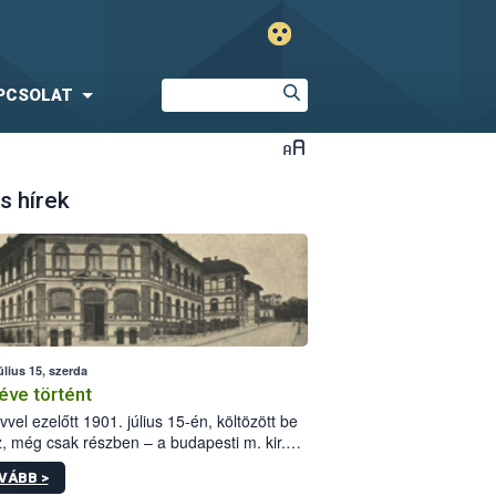
PCSOLAT
s hírek
úlius 15, szerda
éve történt
vvel ezelőtt 1901. július 15-én, költözött be
z, még csak részben – a budapesti m. kir.
i vetőmagvizsgáló állomás a Kis Rókus utca
VÁBB >
ám alatti, Czigler Győző által tervezett új