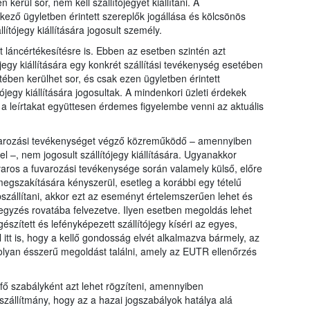
kerül sor, nem kell szállítójegyet kiállítani. A
ező ügyletben érintett szereplők jogállása és kölcsönös
ítójegy kiállítására jogosult személy.
láncértékesítésre is. Ebben az esetben szintén azt
egy kiállítására egy konkrét szállítási tevékenység esetében
ében kerülhet sor, és csak ezen ügyletben érintett
ójegy kiállítására jogosultak. A mindenkori üzleti érdekek
gy a leírtakat együttesen érdemes figyelembe venni az aktuális
fuvarozási tevékenységet végző közreműködő – amennyiben
 –, nem jogosult szállítójegy kiállítására. Ugyanakkor
aros a fuvarozási tevékenysége során valamely külső, előre
megszakítására kényszerül, esetleg a korábbi egy tételű
bszállítani, akkor ezt az eseményt értelemszerűen lehet és
jegyzés rovatába felvezetve. Ilyen esetben megoldás lehet
észített és lefényképezett szállítójegy kíséri az egyes,
 itt is, hogy a kellő gondosság elvét alkalmazva bármely, az
 olyan ésszerű megoldást találni, amely az EUTR ellenőrzés
 fő szabályként azt lehet rögzíteni, amennyiben
zállítmány, hogy az a hazai jogszabályok hatálya alá