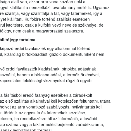
tsága alatt van, akkor arra vonatkozóan neki a
ójegyet kiállítani a nemzetközi fuvarokmány mellé is. Ugyanez
szállítja, vagy szállíttatja a fát, vagy faterméket, így a
et kiállítani. Külföldre történő szállítás esetében
 kitöltésre, csak a külföldi vevő neve és székhelye, de
llítójegy, nem csak a magyarországi szakaszra.
állítójegy tartalma
t képező erdei faválaszték egy alkalommal történő
nélkül, kizárólag birtokbaadást igazoló dokumentumként nem
vő erdei faválaszték kiadásának, birtokba adásának
asználni, hanem a birtokba adást, a termék őrzésével,
kapcsolatos felelősségi viszonyokat rögzítő egyéb
 a fásításból eredő faanyag esetében a záradékolt
 első szállítás alkalmával kell kötelezően feltüntetni, utána
elyet az arra vonatkozó szabályozás, nyilvántartás kell,
 történik az egyes fa és fatermékek kezelése,
sen, ha rendelkezésre áll az információ, a további
ti lap száma vagy a fakitermelési bejelentő záradékszáma,
ásának legbiztosabb forrásai.