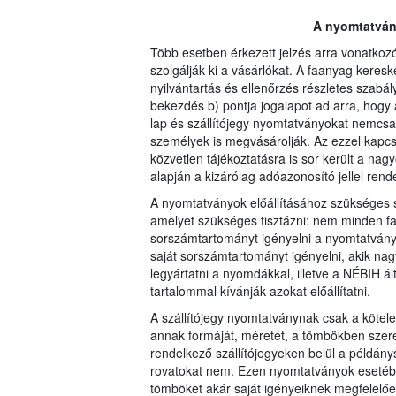
A nyomtatvány
Több esetben érkezett jelzés arra vonatko
szolgálják ki a vásárlókat. A faanyag keresk
nyilvántartás és ellenőrzés részletes szabály
bekezdés b) pontja jogalapot ad arra, hog
lap és szállítójegy nyomtatványokat nemcs
személyek is megvásárolják. Az ezzel kapc
közvetlen tájékoztatásra is sor került a na
alapján a kizárólag adóazonosító jellel rende
A nyomtatványok előállításához szükséges s
amelyet szükséges tisztázni: nem minden fa
sorszámtartományt igényelni a nyomtatvány
saját sorszámtartományt igényelni, akik na
legyártatni a nyomdákkal, illetve a NÉBIH á
tartalommal kívánják azokat előállítatni.
A szállítójegy nyomtatványnak csak a kötele
annak formáját, méretét, a tömbökben szere
rendelkező szállítójegyeken belül a példán
rovatokat nem. Ezen nyomtatványok esetébe
tömböket akár saját igényeiknek megfelelően 