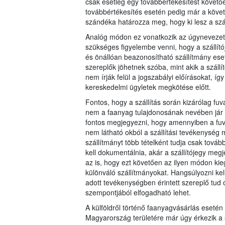
csak esetleg egy továbbértékesítést követően 
továbbértékesítés esetén pedig már a követk
szándéka határozza meg, hogy ki lesz a száll
Analóg módon ez vonatkozik az úgynevezett 
szükséges figyelembe venni, hogy a szállítój
és önállóan beazonosítható szállítmány eset
szereplők jöhetnek szóba, mint akik a szállít
nem írják felül a jogszabályi előírásokat, í
kereskedelmi ügyletek megkötése előtt.
Fontos, hogy a szállítás során kizárólag 
nem a faanyag tulajdonosának nevében jár el
fontos megjegyezni, hogy amennyiben a fuv
nem látható okból a szállítási tevékenység 
szállítmányt több tételként tudja csak továb
kell dokumentálnia, akár a szállítójegy meg
az is, hogy ezt követően az ilyen módon kieg
különváló szállítmányokat. Hangsúlyozni kell
adott tevékenységben érintett szereplő tud
szempontjából elfogadható lehet.
A külföldről történő faanyagvásárlás esetén
Magyarország területére már úgy érkezik a s