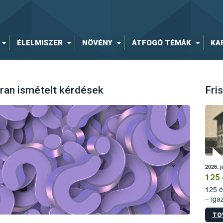
ÉLELMISZER
NÖVÉNY
ÁTFOGÓ TÉMÁK
KA
ran ismételt kérdések
Fris
2026. j
125 
125 é
– iga
állam
TO
15. sz