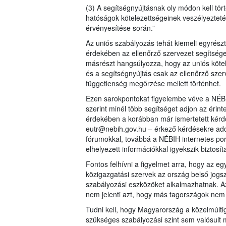
(3) A segítségnyújtásnak oly módon kell tört
hatóságok kötelezettségeinek veszélyezteté
érvényesítése során.”
Az uniós szabályozás tehát kiemeli egyrész
érdekében az ellenőrző szervezet segítséget
másrészt hangsúlyozza, hogy az uniós kötele
és a segítségnyújtás csak az ellenőrző szer
függetlenség megőrzése mellett történhet.
Ezen sarokpontokat figyelembe véve a NÉBI
szerint minél több segítséget adjon az érin
érdekében a korábban már ismertetett kérdő
eutr@nebih.gov.hu – érkező kérdésekre adot
fórumokkal, továbbá a NÉBIH internetes por
elhelyezett információkkal igyekszik biztosít
Fontos felhívni a figyelmet arra, hogy az
közigazgatási szervek az ország belső jogs
szabályozási eszközöket alkalmazhatnak. Az
nem jelenti azt, hogy más tagországok nem
Tudni kell, hogy Magyarország a közelmúlti
szükséges szabályozási szint sem valósult m