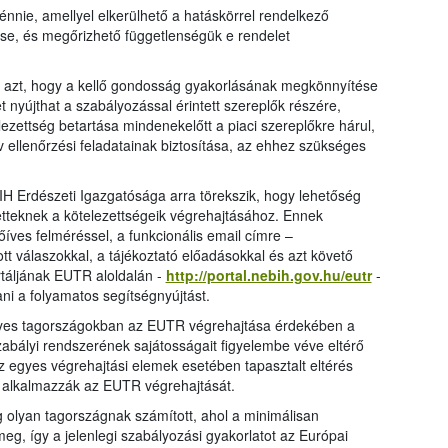
énnie, amellyel elkerülhető a hatáskörrel rendelkező
se, és megőrizhető függetlenségük e rendelet
t azt, hogy a kellő gondosság gyakorlásának megkönnyítése
 nyújthat a szabályozással érintett szereplők részére,
zettség betartása mindenekelőtt a piaci szereplőkre hárul,
v ellenőrzési feladatainak biztosítása, az ehhez szükséges
H Erdészeti Igazgatósága arra törekszik, hogy lehetőség
tetteknek a kötelezettségeik végrehajtásához. Ennek
íves felméréssel, a funkcionális email címre –
t válaszokkal, a tájékoztató előadásokkal és azt követő
táljának EUTR aloldalán -
http://portal.nebih.gov.hu/eutr
-
ani a folyamatos segítségnyújtást.
 egyes tagországokban az EUTR végrehajtása érdekében a
zabályi rendszerének sajátosságait figyelembe véve eltérő
 egyes végrehajtási elemek esetében tapasztalt eltérés
 alkalmazzák az EUTR végrehajtását.
g olyan tagországnak számított, ahol a minimálisan
eg, így a jelenlegi szabályozási gyakorlatot az Európai