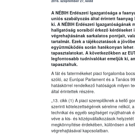
2016. szeptember 27, kedd
A NÉBIH Erdészeti Igazgatósága a faanya
uniós szabályozás által érintett faanyag
ki. A NÉBIH Erdészeti Igazgatóságának m
hallgatóság soraiból érkező kérdéseket 
végrehajtásának sarkalatos pontjait, val
tartalmát. Ezek a tájékoztatások a jövőb
együttműködés során hatékonyan lehet á
tapasztalatokat. A következőkben az EU
legfontosabb tudnivalókat emeljük ki, 
tapasztaltuk.
A fát és fatermékeket piaci forgalomba boc
szóló, az Európai Parlament és a Tanács 9
hatáskörrel rendelkező hatóságok milyen te
által érintettek részére.
„13. cikk (1) A piaci szereplőknek a kellő 
szerinti kötelezettségének sérelme nélkül, 
technikai és egyéb segítséget nyújthatnak é
véve a kis- és középvállalkozások helyzetét
megkönnyítése érdekében, különösen a kell
végrehajtásával kapcsolatban.