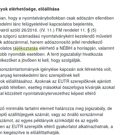
ok elérhetősége, előállítása
zóan, hogy a nyomtatványboltokban csak adószám ellenében
edelmi lánc felügyeletével kapcsolatos bejelentés,
airól szóló 26/2016. (IV. 11.) FM rendelet 11. § (5)
y a szigorú számadású nyomtatványként kezelendő műveleti
ak adószámmal, hanem adóazonosító jellel rendelkező
solatos
tájékoztatás
elérhető a NÉBIH a honlapján, valamint
gyobb nyomdák esetében. A fenti jogszabályi hivatkozás
lkezőket a jövőben ki kell, hogy szolgálják.
orszámtartományok igénylése kapcsán sok félreértés volt,
anyag kereskedelmi lánc szereplőnek kell
ok előállításához. Azoknak az EUTR szereplőknek ajánlott
gyobb tételben, esetleg másokkal összefogva kívánják azokat
ltal közzétett nyomtatványtervezethez képest eltérő
ző minimális tartalmi elemeit határozza meg jogszabály, de
plő szállítójegyek számát, vagy az önálló sorszámmal
yszámot, az egyes példányok színkódját és az egyéb
n az EUTR szereplők eltérő gyakorlatot alkalmazhatnak, a
kiegészítve is előállíttathatják.