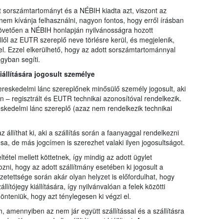
sorszámtartományt és a NÉBIH kiadta azt, viszont az
m kívánja felhasználni, nagyon fontos, hogy erről írásban
követően a NÉBIH honlapján nyilvánosságra hozott
lől az EUTR szereplő neve törlésre kerül, és megjelenik,
l. Ezzel elkerülhető, hogy az adott sorszámtartománnyal
gyban segíti.
kiállítására jogosult személye
kereskedelmi lánc szereplőnek minősülő személy jogosult, aki
n – regisztrált és EUTR technikai azonosítóval rendelkezik.
kedelmi lánc szereplő (azaz nem rendelkezik technikai
z állíthat ki, aki a szállítás során a faanyaggal rendelkezni
sa, de más jogcímen is szerezhet valaki ilyen jogosultságot.
tétel mellett köttetnek, így mindig az adott ügylet
zni, hogy az adott szállítmány esetében ki jogosult a
sszetettsége során akár olyan helyzet is előfordulhat, hogy
lítójegy kiállítására, így nyilvánvalóan a felek közötti
önteniük, hogy azt ténylegesen ki végzi el.
n, amennyiben az nem jár együtt szállítással és a szállításra