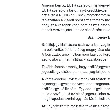
Amennyiben az EUTR szereplő már igényelt 
EUTR szereplő a tartományt későbbiekben ne
értesítse a NÉBIH-et. Ennek megtörténtét 
táblázatban a kiadott sorszámtartomány mel
hogy az a későbbiekben nem használható fe
mások visszaéljenek, és az ellenőrzést is na
Szállítójegy 
Szállítójegy kiállítására csak az a faanyag 
- a bejelentkezési lehetőség megnyílása utá
A fogyasztó, amennyiben nem faanyag keres
azonosítóval), nem állíthat ki szállítójegyet.
További fontos szabály, hogy szállítójegyet a
jogosult, így elsősorban a faanyag tulajdono
A kereskedelmi ügyletek rendkívül sokféle fel
sajátságait figyelembe véve lehet meghatáro
szállítójegy kiállítására. Egy adott ügylet ö
mind a vevő, mind az eladó jogosult lehet szál
megállapodás szerint egymás között kell eld
Az úgynevezett tő melletti értékesítés eseté