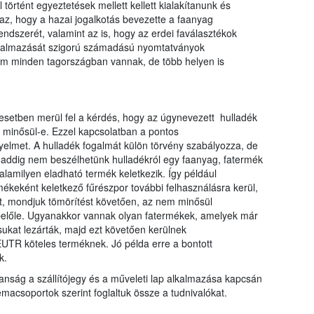
történt egyeztetések mellett kellett kialakítanunk és
az, hogy a hazai jogalkotás bevezette a faanyag
endszerét, valamint az is, hogy az erdei faválasztékok
alkalmazását szigorú számadású nyomtatványok
nem minden tagországban vannak, de több helyen is
setben merül fel a kérdés, hogy az úgynevezett hulladék
k minősül-e. Ezzel kapcsolatban a pontos
yelmet. A hulladék fogalmát külön törvény szabályozza, de
daddig nem beszélhetünk hulladékról egy faanyag, fatermék
lamilyen eladható termék keletkezik. Így például
ékeként keletkező fűrészpor további felhasználásra kerül,
st, mondjuk tömörítést követően, az nem minősül
belőle. Ugyanakkor vannak olyan fatermékek, amelyek már
sukat lezárták, majd ezt követően kerülnek
UTR köteles terméknek. Jó példa erre a bontott
k.
anság a szállítójegy és a műveleti lap alkalmazása kapcsán
acsoportok szerint foglaltuk össze a tudnivalókat.