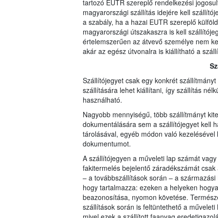
tartozó EUTR szereplő rendelkezési jogosul
magyarországi szállítás idejére kell szállít
a szabály, ha a hazai EUTR szereplő külföldre 
magyarországi útszakaszra is kell szállítójegy
értelemszerűen az átvevő személye nem kerül
akár az egész útvonalra is kiállítható a szá
Sz
Szállítójegyet csak egy konkrét szállítmány
szállítására lehet kiállítani, így szállítás 
használható.
Nagyobb mennyiségű, több szállítmányt kite
dokumentálására sem a szállítójegyet kell h
tárolásával, egyéb módon való kezelésével 
dokumentumot.
A szállítójegyen a műveleti lap számát vagy
fakitermelés bejelentő záradékszámát csak az
– a továbbszállítások során – a származási h
hogy tartalmazza: ezeken a helyeken hogyan
beazonosítása, nyomon követése. Természete
szállítások során is feltüntethető a művele
mivel ezek a szállított faanyag eredetigazol