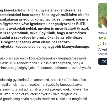
épüle
g kereskedelmi lánc felügyeletének rendszerét az
 kereskedelmi lánc szereplőkkel együttműködve alakítja
unkatársai az eddigi konzultációk és fórumok során a
is figyelembe véve igyekeztek hangsúlyozni az EUTR
amint gyakorlati példák mentén is megvilágították azok
en is folytatódnak, mivel úgy tűnik, hogy a személyes
2026. j
tadni a szükséges információkat és az ellenőrzési
Az e
TR végrehajtásának azon elemeihez tartozó
járta
amelyekkel kapcsolatban a legnagyobb bizonytalanságot
A kedv
forga
sátó piaci szereplők kötelezettségeinek meghatározásáról
Korm.
TO
sérül
95/2010/EU rendeletének 13. cikke szabályozza, hogy a
felme
chnikai segítségnyújtást, útmutatást adhatnak a szabályozás
veszé
Ezen 
gondosság gyakorlására vonatkozó, a 4. cikk (2) bekezdése
vonni
a tagállamok – adott esetben a Bizottság támogatásával –
jártas
s iránymutatást adhatnak a piaci szereplőknek, figyelembe
 is, az e rendelet követelményeinek való megfelelés
ő gondosság elvén alapuló rendszer 6. cikknek megfelelő