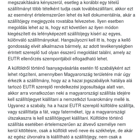
megszakítására kényszerül, esetleg a korábbi egy tételű
szállítmányt több tételként tudja csak továbbszállítani, akkor ezt
az eseményt értelemszerűen lehet és kell dokumentálnia, akár a
szállítójegy megjegyzés rovatába felvezetve. Ilyen esetben
megoldás lehet az is, hogy ezt követően az ilyen módon
kiegészített és lefényképezett szállítójegy kíséri az egyes,
különváló szállítmányokat. Hangsúlyozni kell itt is, hogy a kellő
gondosság elvét alkalmazva bármely, az adott tevékenységben
érintett szereplő tud olyan ésszerű megoldást találni, amely az
EUTR ellenőrzés szempontjából elfogadható lehet.
A külföldről történő faanyagvásárlás esetén fő szabályként azt
lehet rögzíteni, amennyiben Magyarország területére már úgy
érkezik a szállítmány, hogy az a hazai jogszabályok hatálya alá
tartozó EUTR szereplő rendelkezési jogosultsága alatt van,
akkor arra vonatkozóan neki a magyarországi szállítás idejére
kell szállítójegyet kiállítani a nemzetközi fuvarokmány mellé is.
Ugyanez a szabály, ha a hazai EUTR szereplő külföldre szállítja,
vagy szállíttatja a fát, vagy faterméket, így a magyarországi
útszakaszra is kell szállítójegyet kiállítani. Külföldre történő
szállítás esetében értelemszerűen az átvevő személye nem
kerül kitöltésre, csak a külföldi vevő neve és székhelye, de akár
az egész útvonalra is kiállítható a szállítójegy, nem csak a