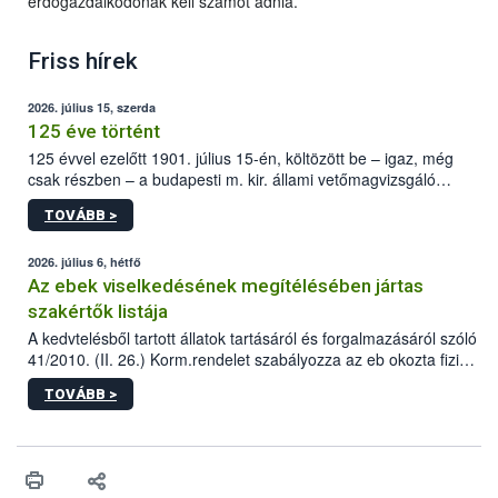
erdőgazdálkodónak kell számot adnia.
Friss hírek
2026. július 15, szerda
125 éve történt
125 évvel ezelőtt 1901. július 15-én, költözött be – igaz, még
csak részben – a budapesti m. kir. állami vetőmagvizsgáló
állomás a Kis Rókus utca 15. szám alatti, Czigler Győző által
TOVÁBB >
tervezett új épületébe.
2026. július 6, hétfő
Az ebek viselkedésének megítélésében jártas
szakértők listája
A kedvtelésből tartott állatok tartásáról és forgalmazásáról szóló
41/2010. (II. 26.) Korm.rendelet szabályozza az eb okozta fizikai
sérülés, illetve ennek veszélye keletkezésekor felmerülő
TOVÁBB >
hatósági feladatokat, valamint a veszélyes eb tartását és annak
engedélyezését. Ezen eljárások során szükség esetén be kell
vonni az ebek viselkedésének megítélésében jártas szakértőt.