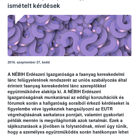
ismételt kérdések
2016. szeptember 27, kedd
A NÉBIH Erdészeti Igazgatósága a faanyag kereskedelmi
lánc felügyeletének rendszerét az uniós szabályozás által
érintett faanyag kereskedelmi lánc szereplőkkel
együttműködve alakítja ki. A NÉBIH Erdészeti
Igazgatóságának munkatársai az eddigi konzultációk és
fórumok során a hallgatóság soraiból érkező kérdéseket is
figyelembe véve igyekeztek hangsúlyozni az EUTR
végrehajtásának sarkalatos pontjait, valamint gyakorlati
példák mentén is megvilágították azok tartalmát. Ezek a
tájékoztatások a jövőben is folytatódnak, mivel úgy tűnik,
hogy a személyes együttműködés során hatékonyan lehet