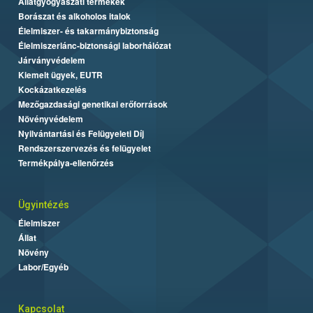
Állatgyógyászati termékek
Borászat és alkoholos italok
Élelmiszer- és takarmánybiztonság
Élelmiszerlánc-biztonsági laborhálózat
Járványvédelem
Kiemelt ügyek, EUTR
Kockázatkezelés
Mezőgazdasági genetikai erőforrások
Növényvédelem
Nyilvántartási és Felügyeleti Díj
Rendszerszervezés és felügyelet
Termékpálya-ellenőrzés
Ügyintézés
Élelmiszer
Állat
Növény
Labor/Egyéb
Kapcsolat