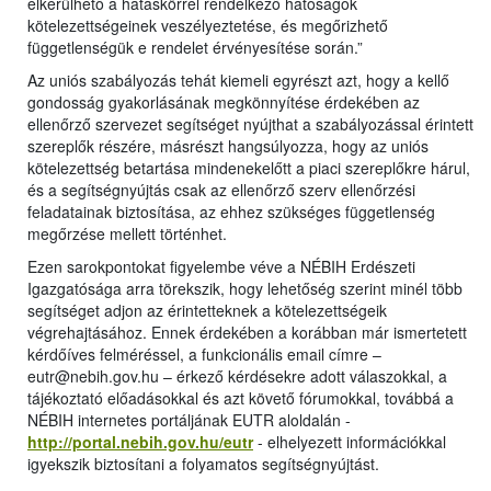
elkerülhető a hatáskörrel rendelkező hatóságok
kötelezettségeinek veszélyeztetése, és megőrizhető
függetlenségük e rendelet érvényesítése során.”
Az uniós szabályozás tehát kiemeli egyrészt azt, hogy a kellő
gondosság gyakorlásának megkönnyítése érdekében az
ellenőrző szervezet segítséget nyújthat a szabályozással érintett
szereplők részére, másrészt hangsúlyozza, hogy az uniós
kötelezettség betartása mindenekelőtt a piaci szereplőkre hárul,
és a segítségnyújtás csak az ellenőrző szerv ellenőrzési
feladatainak biztosítása, az ehhez szükséges függetlenség
megőrzése mellett történhet.
Ezen sarokpontokat figyelembe véve a NÉBIH Erdészeti
Igazgatósága arra törekszik, hogy lehetőség szerint minél több
segítséget adjon az érintetteknek a kötelezettségeik
végrehajtásához. Ennek érdekében a korábban már ismertetett
kérdőíves felméréssel, a funkcionális email címre –
eutr@nebih.gov.hu – érkező kérdésekre adott válaszokkal, a
tájékoztató előadásokkal és azt követő fórumokkal, továbbá a
NÉBIH internetes portáljának EUTR aloldalán -
http://portal.nebih.gov.hu/eutr
- elhelyezett információkkal
igyekszik biztosítani a folyamatos segítségnyújtást.