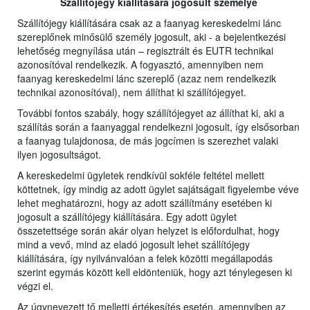
Szállítójegy kiállítására jogosult személye
Szállítójegy kiállítására csak az a faanyag kereskedelmi lánc
szereplőnek minősülő személy jogosult, aki - a bejelentkezési
lehetőség megnyílása után – regisztrált és EUTR technikai
azonosítóval rendelkezik. A fogyasztó, amennyiben nem
faanyag kereskedelmi lánc szereplő (azaz nem rendelkezik
technikai azonosítóval), nem állíthat ki szállítójegyet.
További fontos szabály, hogy szállítójegyet az állíthat ki, aki a
szállítás során a faanyaggal rendelkezni jogosult, így elsősorban
a faanyag tulajdonosa, de más jogcímen is szerezhet valaki
ilyen jogosultságot.
A kereskedelmi ügyletek rendkívül sokféle feltétel mellett
köttetnek, így mindig az adott ügylet sajátságait figyelembe véve
lehet meghatározni, hogy az adott szállítmány esetében ki
jogosult a szállítójegy kiállítására. Egy adott ügylet
összetettsége során akár olyan helyzet is előfordulhat, hogy
mind a vevő, mind az eladó jogosult lehet szállítójegy
kiállítására, így nyilvánvalóan a felek közötti megállapodás
szerint egymás között kell eldönteniük, hogy azt ténylegesen ki
végzi el.
Az úgynevezett tő melletti értékesítés esetén, amennyiben az