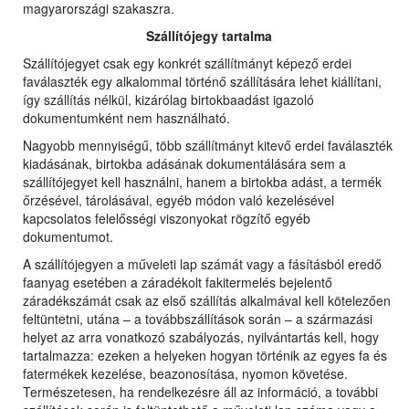
magyarországi szakaszra.
Szállítójegy tartalma
Szállítójegyet csak egy konkrét szállítmányt képező erdei
faválaszték egy alkalommal történő szállítására lehet kiállítani,
így szállítás nélkül, kizárólag birtokbaadást igazoló
dokumentumként nem használható.
Nagyobb mennyiségű, több szállítmányt kitevő erdei faválaszték
kiadásának, birtokba adásának dokumentálására sem a
szállítójegyet kell használni, hanem a birtokba adást, a termék
őrzésével, tárolásával, egyéb módon való kezelésével
kapcsolatos felelősségi viszonyokat rögzítő egyéb
dokumentumot.
A szállítójegyen a műveleti lap számát vagy a fásításból eredő
faanyag esetében a záradékolt fakitermelés bejelentő
záradékszámát csak az első szállítás alkalmával kell kötelezően
feltüntetni, utána – a továbbszállítások során – a származási
helyet az arra vonatkozó szabályozás, nyilvántartás kell, hogy
tartalmazza: ezeken a helyeken hogyan történik az egyes fa és
fatermékek kezelése, beazonosítása, nyomon követése.
Természetesen, ha rendelkezésre áll az információ, a további