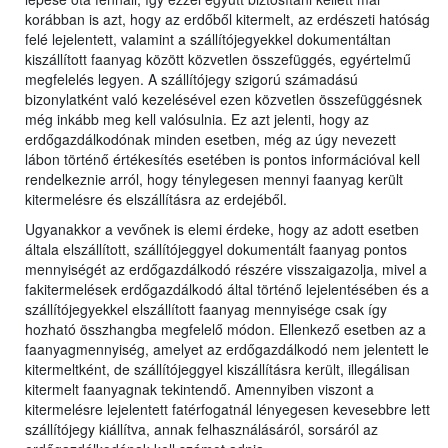
korábban is azt, hogy az erdőből kitermelt, az erdészeti hatóság
felé lejelentett, valamint a szállítójegyekkel dokumentáltan
kiszállított faanyag között közvetlen összefüggés, egyértelmű
megfelelés legyen. A szállítójegy szigorú számadású
bizonylatként való kezelésével ezen közvetlen összefüggésnek
még inkább meg kell valósulnia. Ez azt jelenti, hogy az
erdőgazdálkodónak minden esetben, még az úgy nevezett
lábon történő értékesítés esetében is pontos információval kell
rendelkeznie arról, hogy ténylegesen mennyi faanyag került
kitermelésre és elszállításra az erdejéből.
Ugyanakkor a vevőnek is elemi érdeke, hogy az adott esetben
általa elszállított, szállítójeggyel dokumentált faanyag pontos
mennyiségét az erdőgazdálkodó részére visszaigazolja, mivel a
fakitermelések erdőgazdálkodó által történő lejelentésében és a
szállítójegyekkel elszállított faanyag mennyisége csak így
hozható összhangba megfelelő módon. Ellenkező esetben az a
faanyagmennyiség, amelyet az erdőgazdálkodó nem jelentett le
kitermeltként, de szállítójeggyel kiszállításra került, illegálisan
kitermelt faanyagnak tekintendő. Amennyiben viszont a
kitermelésre lejelentett fatérfogatnál lényegesen kevesebbre lett
szállítójegy kiállítva, annak felhasználásáról, sorsáról az