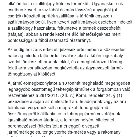
elkülönítés a szállítójegy-köteles terméktől. Ugyanakkor sok
esetben kevert, azaz fából és más fásszárú anyagból (pl.
cserjék) készített apríték szállítása is történik egyazon
szállítmányon belül. Ilyen kevert szállítmányok esetében indokolt
a szállítójegy használata, feltüntetve a termék összetételét
(fafajait), abban a rendelkezésre álló lehetőségekhez mért
pontossággal a fából származó részarányt.
Az eddig hozzánk érkezett jelzések értelmében a közlekedési
hatóság minden fajta erdei faválasztékot a külön jogszabály
szerinti ömlesztett árunak tekint, és a meghatározott tömeg
felett arra vonatkozóan megkövetelik az úgynevezett jármű-
tömegbizonylat kitöltését.
A jármű-tömegbizonylatot a 10 tonnát meghaladó megengedett
legnagyobb össztömegű tehergépjárműnek a forgalomban való
részvételéhez a 261/2011. (XII. 7.) Korm. rendelet 24. § (1)
bekezdése alapján az ömlesztett áru feladójának vagy az áru
felrakását végzőnek kell a megrakott tehergépjármű
össztömegéről kiállítania, és a tehergépjármű vezetőjének
igazolható módon átadnia, a felrakás helyén, hitelesített
berendezéssel (hitelesített mérleggel) elvégzett
járműmérlegelés, tengelyterhelés-mérés vagy a rakomány