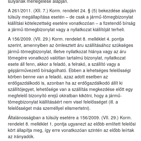
súlyának mérlegelése alapján.
A 261/2011. (XII. 7.) Korm. rendelet 24. § (5) bekezdése alapján
túlsúly megállapítása esetén – de csak a jármű-tömegbizonylat
kiállítási kötelezettség esetére vonatkozóan – a fizetendő bírság
a jármű-tömegbizonylat vagy a nyilatkozat kiállítóját terheli.
A 156/2009. (VII. 29.) Korm. rendelet 8. melléklet 4. pontja
szerint, amennyiben az ömlesztett áru szállításához szükséges
jármű-tömegbizonylat, illetve nyilatkozat hiánya vagy az áru
tömegére vonatkozó valótlan tartalmú bizonylat, nyilatkozat
esete áll fenn, akkor a feladó, a felrakó, a szállító vagy a
gépjárművezető bírságolható. Ebben a lehetséges felelősségi
körben benne van a feladó, azaz adott esetben az
erdőgazdálkodó is, azonban ha az erdőgazdálkodó állít ki
szállítójegyet, lehetősége van a szállítás megkezdése előtt egy
megfelelő bizonyító erejű okiratban kikötni, hogy a jármű-
tömegbizonylat kiállításáért nem visel felelősséget (ill. a
felelősséget más személlyel elismertetni).
Általánosságban a túlsúly esetére a 156/2009. (VII. 29.) Korm.
rendelet 8. melléklet 1. pontja ugyanezt az előbb említett felelősi
kört állapítja meg, így erre vonatkozóan szintén az előbb leírtak
az irányadók.