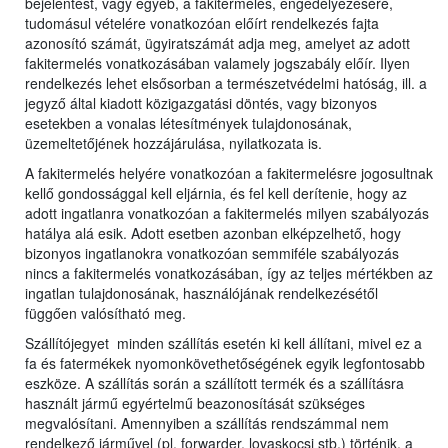
bejelentést, vagy egyéb, a fakitermelés, engedélyezésére,
tudomásul vételére vonatkozóan előírt rendelkezés fajta
azonosító számát, ügyiratszámát adja meg, amelyet az adott
fakitermelés vonatkozásában valamely jogszabály előír. Ilyen
rendelkezés lehet elsősorban a természetvédelmi hatóság, ill. a
jegyző által kiadott közigazgatási döntés, vagy bizonyos
esetekben a vonalas létesítmények tulajdonosának,
üzemeltetőjének hozzájárulása, nyilatkozata is.
A fakitermelés helyére vonatkozóan a fakitermelésre jogosultnak
kellő gondossággal kell eljárnia, és fel kell derítenie, hogy az
adott ingatlanra vonatkozóan a fakitermelés milyen szabályozás
hatálya alá esik. Adott esetben azonban elképzelhető, hogy
bizonyos ingatlanokra vonatkozóan semmiféle szabályozás
nincs a fakitermelés vonatkozásában, így az teljes mértékben az
ingatlan tulajdonosának, használójának rendelkezésétől
függően valósítható meg.
Szállítójegyet minden szállítás esetén ki kell állítani, mivel ez a
fa és fatermékek nyomonkövethetőségének egyik legfontosabb
eszköze. A szállítás során a szállított termék és a szállításra
használt jármű egyértelmű beazonosítását szükséges
megvalósítani. Amennyiben a szállítás rendszámmal nem
rendelkező járművel (pl. forwarder, lovaskocsi stb.) történik, a