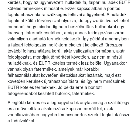
kérdés, hogy az úgynevezett hulladék fa, faipari hulladék EUTR
köteles terméknek minősül-e. Ezzel kapcsolatban a pontos
fogalomhasználatra szükséges felhívni a figyelmet. A hulladék
fogalmát külön törvény szabályozza, de egyszerűsítve azt lehet
mondani, hogy mindaddig nem beszélhetünk hulladékról egy
faanyag, fatermék esetében, amíg annak feldolgozása során
valamilyen eladható termék keletkezik. Így például amennyiben
a faipari feldolgozás melléktermékeként keletkező fűrészpor
további felhasználásra kerül, akár változatlan formában, akár
feldolgozást, mondjuk tömörítést követően, az nem minősül
hulladéknak, és EUTR köteles termék lesz belőle. Ugyanakkor
vannak olyan fatermékek, amelyek már korábbi
felhasználásukat követően életciklusukat lezárták, majd ezt
követően kerülnek újrahasznosításra, és így nem minősülnek
EUTR köteles terméknek. Jó példa erre a bontott
tetőgerendából készített bútorok, fatermékek.
A legtöbb kérdés és a legnagyobb bizonytalanság a szállítójegy
és a műveleti lap alkalmazása kapcsán merült fel, ezek
vonatkozásában nagyobb témacsoportok szerint foglaltuk össze
a tudnivalókat.