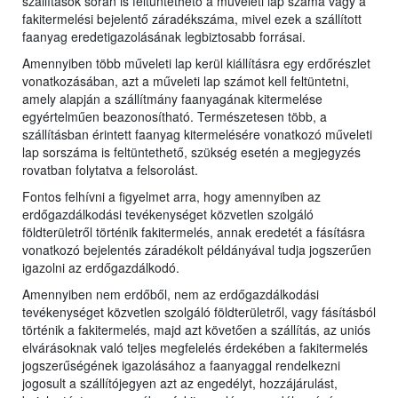
szállítások során is feltüntethető a műveleti lap száma vagy a
fakitermelési bejelentő záradékszáma, mivel ezek a szállított
faanyag eredetigazolásának legbiztosabb forrásai.
Amennyiben több műveleti lap kerül kiállításra egy erdőrészlet
vonatkozásában, azt a műveleti lap számot kell feltüntetni,
amely alapján a szállítmány faanyagának kitermelése
egyértelműen beazonosítható. Természetesen több, a
szállításban érintett faanyag kitermelésére vonatkozó műveleti
lap sorszáma is feltüntethető, szükség esetén a megjegyzés
rovatban folytatva a felsorolást.
Fontos felhívni a figyelmet arra, hogy amennyiben az
erdőgazdálkodási tevékenységet közvetlen szolgáló
földterületről történik fakitermelés, annak eredetét a fásításra
vonatkozó bejelentés záradékolt példányával tudja jogszerűen
igazolni az erdőgazdálkodó.
Amennyiben nem erdőből, nem az erdőgazdálkodási
tevékenységet közvetlen szolgáló földterületről, vagy fásításból
történik a fakitermelés, majd azt követően a szállítás, az uniós
elvárásoknak való teljes megfelelés érdekében a fakitermelés
jogszerűségének igazolásához a faanyaggal rendelkezni
jogosult a szállítójegyen azt az engedélyt, hozzájárulást,