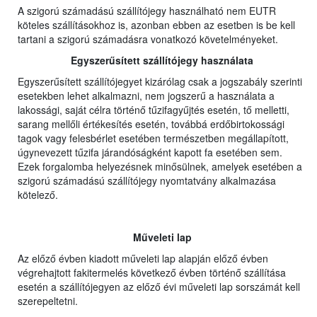
A szigorú számadású szállítójegy használható nem EUTR
köteles szállításokhoz is, azonban ebben az esetben is be kell
tartani a szigorú számadásra vonatkozó követelményeket.
Egyszerűsített szállítójegy használata
Egyszerűsített szállítójegyet kizárólag csak a jogszabály szerinti
esetekben lehet alkalmazni, nem jogszerű a használata a
lakossági, saját célra történő tűzifagyűjtés esetén, tő melletti,
sarang mellőli értékesítés esetén, továbbá erdőbirtokossági
tagok vagy felesbérlet esetében természetben megállapított,
úgynevezett tűzifa járandóságként kapott fa esetében sem.
Ezek forgalomba helyezésnek minősülnek, amelyek esetében a
szigorú számadású szállítójegy nyomtatvány alkalmazása
kötelező.
Műveleti lap
Az előző évben kiadott műveleti lap alapján előző évben
végrehajtott fakitermelés következő évben történő szállítása
esetén a szállítójegyen az előző évi műveleti lap sorszámát kell
szerepeltetni.