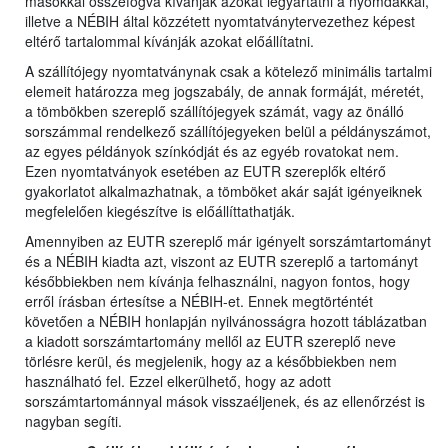
másokkal összefogva kívánják azokat legyártatni a nyomdákkal,
illetve a NÉBIH által közzétett nyomtatványtervezethez képest
eltérő tartalommal kívánják azokat előállítatni.
A szállítójegy nyomtatványnak csak a kötelező minimális tartalmi
elemeit határozza meg jogszabály, de annak formáját, méretét,
a tömbökben szereplő szállítójegyek számát, vagy az önálló
sorszámmal rendelkező szállítójegyeken belül a példányszámot,
az egyes példányok színkódját és az egyéb rovatokat nem.
Ezen nyomtatványok esetében az EUTR szereplők eltérő
gyakorlatot alkalmazhatnak, a tömböket akár saját igényeiknek
megfelelően kiegészítve is előállíttathatják.
Amennyiben az EUTR szereplő már igényelt sorszámtartományt
és a NÉBIH kiadta azt, viszont az EUTR szereplő a tartományt
későbbiekben nem kívánja felhasználni, nagyon fontos, hogy
erről írásban értesítse a NÉBIH-et. Ennek megtörténtét
követően a NÉBIH honlapján nyilvánosságra hozott táblázatban
a kiadott sorszámtartomány mellől az EUTR szereplő neve
törlésre kerül, és megjelenik, hogy az a későbbiekben nem
használható fel. Ezzel elkerülhető, hogy az adott
sorszámtartománnyal mások visszaéljenek, és az ellenőrzést is
nagyban segíti.