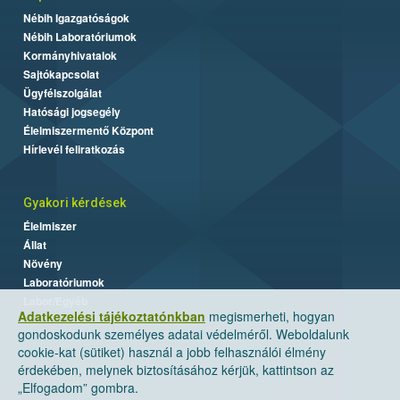
Nébih Igazgatóságok
Nébih Laboratóriumok
Kormányhivatalok
Sajtókapcsolat
Ügyfélszolgálat
Hatósági jogsegély
Élelmiszermentő Központ
Hírlevél feliratkozás
Gyakori kérdések
Élelmiszer
Állat
Növény
Laboratóriumok
Labor/Egyéb
Adatkezelési tájékoztatónkban
megismerheti, hogyan
gondoskodunk személyes adatai védelméről. Weboldalunk
cookie-kat (sütiket) használ a jobb felhasználói élmény
érdekében, melynek biztosításához kérjük, kattintson az
„Elfogadom” gombra.