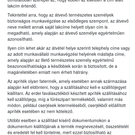
lakcím értendő.
Tekintettel arra, hogy az átvevő természetes személyek
biztonságos munkavégzése az elsődleges szempont, az átvevő
neve mellett annak saját lakcíme helyett olyan cím is
megadható, amely alapján az átvevő személye egyértelműen
azonosítható.
Ilyen cím lehet akár az átvétel helye szerinti telephely címe vagy
az adott munkavállaló munkavégzési helyének másfajta címe,
amely alapján az illető természetes személy egyértelmű
beazonosíthatósága a későbbiek során is biztosított, de a
magánéletében emiatt nem érheti hátrány.
Az apríték olyan fatermék, amely esetében annak származása
alapján kell eldönteni, hogy a szállításához kell-e szállítójegyet
kiállítani. Az erdei faválasztékból készített apríték szállításához
kell szállítójegy, míg a fűrészipari termékekből, valamint más
módon, például cserjések letermeléséből, cserjékből előállított
apríték esetében ez nem kötelező.
Utóbbi esetben a szállítást kísérő dokumentumokon a
dokumentum kiállítójának a termék megnevezését, összetételét
és eredetét fel kell tüntetnie, mert ezzel biztosítható az