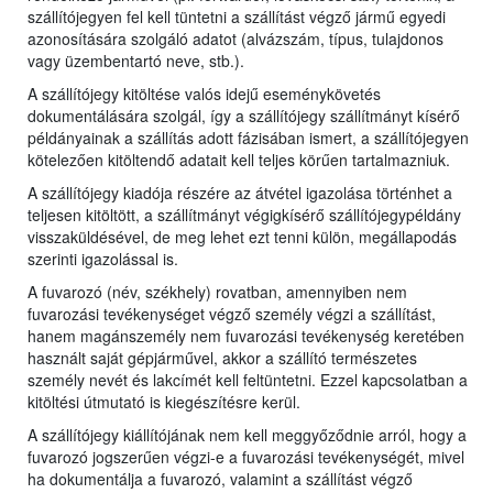
szállítójegyen fel kell tüntetni a szállítást végző jármű egyedi
azonosítására szolgáló adatot (alvázszám, típus, tulajdonos
vagy üzembentartó neve, stb.).
A szállítójegy kitöltése valós idejű eseménykövetés
dokumentálására szolgál, így a szállítójegy szállítmányt kísérő
példányainak a szállítás adott fázisában ismert, a szállítójegyen
kötelezően kitöltendő adatait kell teljes körűen tartalmazniuk.
A szállítójegy kiadója részére az átvétel igazolása történhet a
teljesen kitöltött, a szállítmányt végigkísérő szállítójegypéldány
visszaküldésével, de meg lehet ezt tenni külön, megállapodás
szerinti igazolással is.
A fuvarozó (név, székhely) rovatban, amennyiben nem
fuvarozási tevékenységet végző személy végzi a szállítást,
hanem magánszemély nem fuvarozási tevékenység keretében
használt saját gépjárművel, akkor a szállító természetes
személy nevét és lakcímét kell feltüntetni. Ezzel kapcsolatban a
kitöltési útmutató is kiegészítésre kerül.
A szállítójegy kiállítójának nem kell meggyőződnie arról, hogy a
fuvarozó jogszerűen végzi-e a fuvarozási tevékenységét, mivel
ha dokumentálja a fuvarozó, valamint a szállítást végző