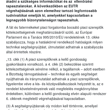
átadni a szükséges információkat és az ellenőrzési
tapasztalatokat. A következőkben az EUTR
végrehajtásának azon elemeihez tartozó legfontosabb
tudnivalókat emeljük ki, amelyekkel kapcsolatban a
legnagyobb bizonytalanságot tapasztaltuk.
A fát és fatermékeket piaci forgalomba bocsátó piaci szereplők
kötelezettségeinek meghatározásáról szóló, az Európai
Parlament és a Tanács 995/2010/EU rendeletének 13. cikke
szabályozza, hogy a hatáskörrel rendelkező hatóságok milyen
technikai segítségnyújtást, útmutatást adhatnak a szabályozás
által érintettek részére.
„13. cikk (1) A piaci szereplőknek a kellő gondosság
gyakorlására vonatkozó, a 4. cikk (2) bekezdése szerinti
kötelezettségének sérelme nélkül, a tagállamok – adott esetben
a Bizottság támogatásával – technikai és egyéb segítséget
nyújthatnak és iránymutatást adhatnak a piaci szereplőknek,
figyelembe véve a kis- és középvállalkozások helyzetét is, az e
rendelet követelményeinek való megfelelés megkönnyítése
érdekében, különösen a kellő gondosság elvén alapuló rendszer
6. cikknek megfelelő végrehajtásával kapcsolatban.
(3) A segítségnyújtásnak oly módon kell történnie, amellyel