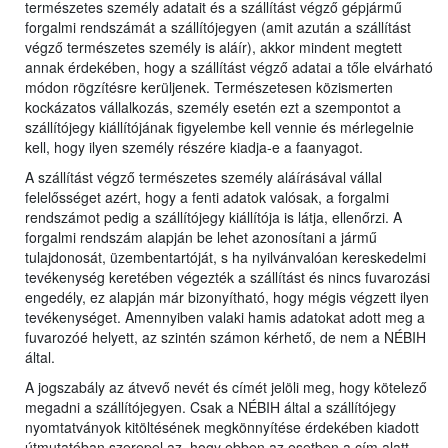
természetes személy adatait és a szállítást végző gépjármű
forgalmi rendszámát a szállítójegyen (amit azután a szállítást
végző természetes személy is aláír), akkor mindent megtett
annak érdekében, hogy a szállítást végző adatai a tőle elvárható
módon rögzítésre kerüljenek. Természetesen közismerten
kockázatos vállalkozás, személy esetén ezt a szempontot a
szállítójegy kiállítójának figyelembe kell vennie és mérlegelnie
kell, hogy ilyen személy részére kiadja-e a faanyagot.
A szállítást végző természetes személy aláírásával vállal
felelősséget azért, hogy a fenti adatok valósak, a forgalmi
rendszámot pedig a szállítójegy kiállítója is látja, ellenőrzi. A
forgalmi rendszám alapján be lehet azonosítani a jármű
tulajdonosát, üzembentartóját, s ha nyilvánvalóan kereskedelmi
tevékenység keretében végezték a szállítást és nincs fuvarozási
engedély, ez alapján már bizonyítható, hogy mégis végzett ilyen
tevékenységet. Amennyiben valaki hamis adatokat adott meg a
fuvarozóé helyett, az szintén számon kérhető, de nem a NÉBIH
által.
A jogszabály az átvevő nevét és címét jelöli meg, hogy kötelező
megadni a szállítójegyen. Csak a NÉBIH által a szállítójegy
nyomtatványok kitöltésének megkönnyítése érdekében kiadott
útmutatóban szerepel az, hogy ebben az esetben a cím alatt