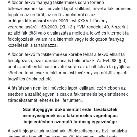
A földön fekvő faanyag fakitermelés során történő
felkészítéséhez kell műveleti lapot kiállítani, mivel a fakitermelés
fogalma az erdőről, az erdő védelméről és az
erdőgazdálkodásról szóló 2009. évi XXXVII. törvény
végrehajtásáról 153/2009. (XI. 13.) FVM rendelet 40. § szerint
az álló fák tőtől való elválasztása mellett a fekvő és kitermelt fa
feldolgozását, valamint a kitermelt vagy feldolgozott faanyag
közelítését is tartalmazza.
A földön fekvő fa fakitermelése körébe tehát a fekvő elhalt fa
feldolgozása, azaz darabolása is beletartozik. Az Evt. 68. § d)
pont szerinti erdei haszonvétel során az elhalt fekvő fa gyűjtése
körében tehát csak a fakitermelési tevékenység nélkül végzett
fagyűjtés értelmezhető.
A fásításban nem kell műveleti lapot kiállítani, ezért ebben az
esetben a szállítójegyen is csak a fakitermelés bejelentésének
záradékszámát lehet és kell feltüntetni.
Szállítójeggyel dokumentált erdei faválaszték
mennyiségének és a fakitermelés végrehajtás
bejelentésben szereplő fatömeg egyezősége
A szállítójegy alkalmazásának kötelezettsége az Evt. hatályba
lépése óta fennáll, így ezzel együtt biztosítani kellett már