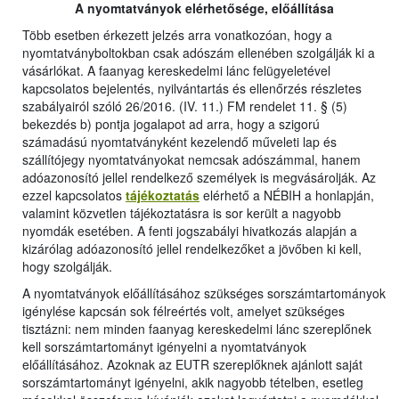
A nyomtatványok elérhetősége, előállítása
Több esetben érkezett jelzés arra vonatkozóan, hogy a
nyomtatványboltokban csak adószám ellenében szolgálják ki a
vásárlókat. A faanyag kereskedelmi lánc felügyeletével
kapcsolatos bejelentés, nyilvántartás és ellenőrzés részletes
szabályairól szóló 26/2016. (IV. 11.) FM rendelet 11. § (5)
bekezdés b) pontja jogalapot ad arra, hogy a szigorú
számadású nyomtatványként kezelendő műveleti lap és
szállítójegy nyomtatványokat nemcsak adószámmal, hanem
adóazonosító jellel rendelkező személyek is megvásárolják. Az
ezzel kapcsolatos
tájékoztatás
elérhető a NÉBIH a honlapján,
valamint közvetlen tájékoztatásra is sor került a nagyobb
nyomdák esetében. A fenti jogszabályi hivatkozás alapján a
kizárólag adóazonosító jellel rendelkezőket a jövőben ki kell,
hogy szolgálják.
A nyomtatványok előállításához szükséges sorszámtartományok
igénylése kapcsán sok félreértés volt, amelyet szükséges
tisztázni: nem minden faanyag kereskedelmi lánc szereplőnek
kell sorszámtartományt igényelni a nyomtatványok
előállításához. Azoknak az EUTR szereplőknek ajánlott saját
sorszámtartományt igényelni, akik nagyobb tételben, esetleg