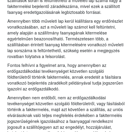
szállítások során is feltüntethető a műveleti lap száma vagy a
fakitermelési bejelentő záradékszáma, mivel ezek a szállított
faanyag eredetigazolásának legbiztosabb forrásai.
Amennyiben több műveleti lap kerül kiállításra egy erdőrészlet
vonatkozásában, azt a műveleti lap számot kell feltüntetni,
amely alapján a szállítmány faanyagának kitermelése
egyértelműen beazonosítható. Természetesen több, a
szállításban érintett faanyag kitermelésére vonatkozó műveleti
lap sorszáma is feltüntethető, szükség esetén a megjegyzés
rovatban folytatva a felsorolást.
Fontos felhívni a figyelmet arra, hogy amennyiben az
erdőgazdálkodási tevékenységet közvetlen szolgáló
földterületről történik fakitermelés, annak eredetét a fásításra
vonatkozó bejelentés záradékolt példányával tudja jogszerűen
igazolni az erdőgazdálkodó.
Amennyiben nem erdőből, nem az erdőgazdálkodási
tevékenységet közvetlen szolgáló földterületről, vagy fásításból
történik a fakitermelés, majd azt követően a szállítás, az uniós
elvárásoknak való teljes megfelelés érdekében a fakitermelés
jogszerűségének igazolásához a faanyaggal rendelkezni
jogosult a szállítójegyen azt az engedélyt, hozzájárulást,