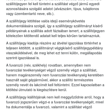
szállítójegyen fel kell tüntetni a szállítást végző jármű egyedi
azonosítására szolgáló adatot (alvázszám, típus, tulajdonos
vagy üzembentartó neve, stb.).
A szállítójegy kitöltése valós idejű eseménykövetés
dokumentálására szolgál, így a szállítójegy szállítmányt kísérő
példányainak a szállítás adott fázisában ismert, a szállítójegyen
kötelezően kitöltendő adatait kell teljes körűen tartalmazniuk.
A szállítójegy kiadója részére az átvétel igazolása történhet a
teljesen kitöltött, a szállítmányt végigkísérő szállítójegypéldány
visszaküldésével, de meg lehet ezt tenni külön, megállapodás
szerinti igazolással is.
A fuvarozó (név, székhely) rovatban, amennyiben nem
fuvarozási tevékenységet végző személy végzi a szállítást,
hanem magánszemély nem fuvarozási tevékenység keretében
használt saját gépjárművel, akkor a szállító természetes
személy nevét és lakcímét kell feltüntetni. Ezzel kapcsolatban a
kitöltési útmutató is kiegészítésre kerül.
A szállítójegy kiállítójának nem kell meggyőződnie arról, hogy a
fuvarozó jogszerűen végzi-e a fuvarozási tevékenységét, mivel
ha dokumentálja a fuvarozó, valamint a szállítást végző