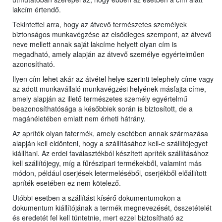
lakcím értendő.
Tekintettel arra, hogy az átvevő természetes személyek
biztonságos munkavégzése az elsődleges szempont, az átvevő
neve mellett annak saját lakcíme helyett olyan cím is
megadható, amely alapján az átvevő személye egyértelműen
azonosítható.
Ilyen cím lehet akár az átvétel helye szerinti telephely címe vagy
az adott munkavállaló munkavégzési helyének másfajta címe,
amely alapján az illető természetes személy egyértelmű
beazonosíthatósága a későbbiek során is biztosított, de a
magánéletében emiatt nem érheti hátrány.
Az apríték olyan fatermék, amely esetében annak származása
alapján kell eldönteni, hogy a szállításához kell-e szállítójegyet
kiállítani. Az erdei faválasztékból készített apríték szállításához
kell szállítójegy, míg a fűrészipari termékekből, valamint más
módon, például cserjések letermeléséből, cserjékből előállított
apríték esetében ez nem kötelező.
Utóbbi esetben a szállítást kísérő dokumentumokon a
dokumentum kiállítójának a termék megnevezését, összetételét
és eredetét fel kell tüntetnie, mert ezzel biztosítható az