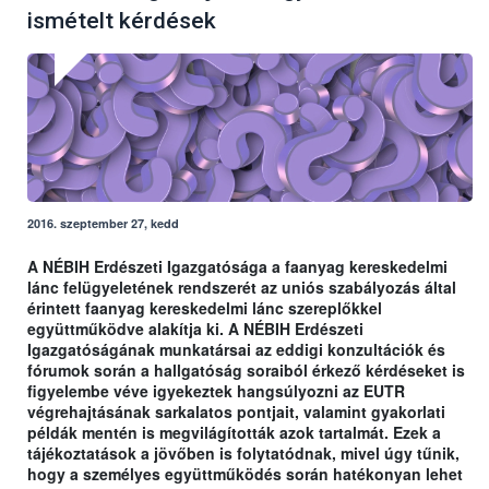
ismételt kérdések
2016. szeptember 27, kedd
A NÉBIH Erdészeti Igazgatósága a faanyag kereskedelmi
lánc felügyeletének rendszerét az uniós szabályozás által
érintett faanyag kereskedelmi lánc szereplőkkel
együttműködve alakítja ki. A NÉBIH Erdészeti
Igazgatóságának munkatársai az eddigi konzultációk és
fórumok során a hallgatóság soraiból érkező kérdéseket is
figyelembe véve igyekeztek hangsúlyozni az EUTR
végrehajtásának sarkalatos pontjait, valamint gyakorlati
példák mentén is megvilágították azok tartalmát. Ezek a
tájékoztatások a jövőben is folytatódnak, mivel úgy tűnik,
hogy a személyes együttműködés során hatékonyan lehet