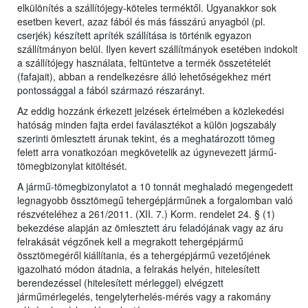
elkülönítés a szállítójegy-köteles terméktől. Ugyanakkor sok
esetben kevert, azaz fából és más fásszárú anyagból (pl.
cserjék) készített apríték szállítása is történik egyazon
szállítmányon belül. Ilyen kevert szállítmányok esetében indokolt
a szállítójegy használata, feltüntetve a termék összetételét
(fafajait), abban a rendelkezésre álló lehetőségekhez mért
pontossággal a fából származó részarányt.
Az eddig hozzánk érkezett jelzések értelmében a közlekedési
hatóság minden fajta erdei faválasztékot a külön jogszabály
szerinti ömlesztett árunak tekint, és a meghatározott tömeg
felett arra vonatkozóan megkövetelik az úgynevezett jármű-
tömegbizonylat kitöltését.
A jármű-tömegbizonylatot a 10 tonnát meghaladó megengedett
legnagyobb össztömegű tehergépjárműnek a forgalomban való
részvételéhez a 261/2011. (XII. 7.) Korm. rendelet 24. § (1)
bekezdése alapján az ömlesztett áru feladójának vagy az áru
felrakását végzőnek kell a megrakott tehergépjármű
össztömegéről kiállítania, és a tehergépjármű vezetőjének
igazolható módon átadnia, a felrakás helyén, hitelesített
berendezéssel (hitelesített mérleggel) elvégzett
járműmérlegelés, tengelyterhelés-mérés vagy a rakomány