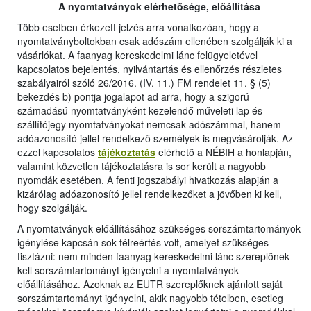
A nyomtatványok elérhetősége, előállítása
Több esetben érkezett jelzés arra vonatkozóan, hogy a
nyomtatványboltokban csak adószám ellenében szolgálják ki a
vásárlókat. A faanyag kereskedelmi lánc felügyeletével
kapcsolatos bejelentés, nyilvántartás és ellenőrzés részletes
szabályairól szóló 26/2016. (IV. 11.) FM rendelet 11. § (5)
bekezdés b) pontja jogalapot ad arra, hogy a szigorú
számadású nyomtatványként kezelendő műveleti lap és
szállítójegy nyomtatványokat nemcsak adószámmal, hanem
adóazonosító jellel rendelkező személyek is megvásárolják. Az
ezzel kapcsolatos
tájékoztatás
elérhető a NÉBIH a honlapján,
valamint közvetlen tájékoztatásra is sor került a nagyobb
nyomdák esetében. A fenti jogszabályi hivatkozás alapján a
kizárólag adóazonosító jellel rendelkezőket a jövőben ki kell,
hogy szolgálják.
A nyomtatványok előállításához szükséges sorszámtartományok
igénylése kapcsán sok félreértés volt, amelyet szükséges
tisztázni: nem minden faanyag kereskedelmi lánc szereplőnek
kell sorszámtartományt igényelni a nyomtatványok
előállításához. Azoknak az EUTR szereplőknek ajánlott saját
sorszámtartományt igényelni, akik nagyobb tételben, esetleg