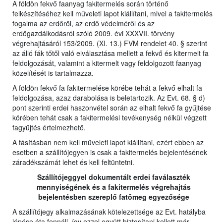
A földön fekvő faanyag fakitermelés során történő
felkészítéséhez kell műveleti lapot kiállítani, mivel a fakitermelés
fogalma az erdőről, az erdő védelméről és az
erdőgazdálkodásról szóló 2009. évi XXXVII. törvény
végrehajtásáról 153/2009. (XI. 13.) FVM rendelet 40. § szerint
az álló fák tőtől való elválasztása mellett a fekvő és kitermelt fa
feldolgozását, valamint a kitermelt vagy feldolgozott faanyag
közelítését is tartalmazza.
A földön fekvő fa fakitermelése körébe tehát a fekvő elhalt fa
feldolgozása, azaz darabolása is beletartozik. Az Evt. 68. § d)
pont szerinti erdei haszonvétel során az elhalt fekvő fa gyűjtése
körében tehát csak a fakitermelési tevékenység nélkül végzett
fagyűjtés értelmezhető.
A fásításban nem kell műveleti lapot kiállítani, ezért ebben az
esetben a szállítójegyen is csak a fakitermelés bejelentésének
záradékszámát lehet és kell feltüntetni.
Szállítójeggyel dokumentált erdei faválaszték
mennyiségének és a fakitermelés végrehajtás
bejelentésben szereplő fatömeg egyezősége
A szállítójegy alkalmazásának kötelezettsége az Evt. hatályba
lépése óta fennáll, így ezzel együtt biztosítani kellett már