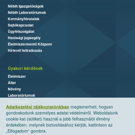
Nébih Igazgatóságok
Nébih Laboratóriumok
Kormányhivatalok
Sajtókapcsolat
Ügyfélszolgálat
Hatósági jogsegély
Élelmiszermentő Központ
Hírlevél feliratkozás
Gyakori kérdések
Élelmiszer
Állat
Növény
Laboratóriumok
Labor/Egyéb
Adatkezelési tájékoztatónkban
megismerheti, hogyan
gondoskodunk személyes adatai védelméről. Weboldalunk
cookie-kat (sütiket) használ a jobb felhasználói élmény
érdekében, melynek biztosításához kérjük, kattintson az
„Elfogadom” gombra.