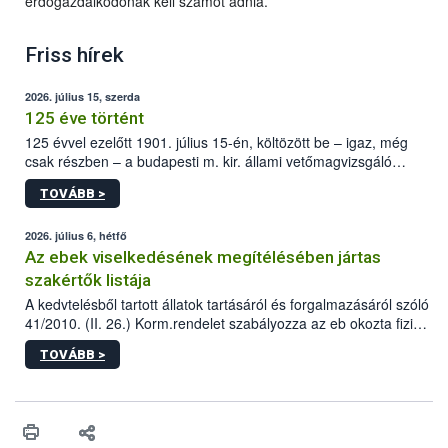
erdőgazdálkodónak kell számot adnia.
Friss hírek
2026. július 15, szerda
125 éve történt
125 évvel ezelőtt 1901. július 15-én, költözött be – igaz, még
csak részben – a budapesti m. kir. állami vetőmagvizsgáló
állomás a Kis Rókus utca 15. szám alatti, Czigler Győző által
TOVÁBB >
tervezett új épületébe.
2026. július 6, hétfő
Az ebek viselkedésének megítélésében jártas
szakértők listája
A kedvtelésből tartott állatok tartásáról és forgalmazásáról szóló
41/2010. (II. 26.) Korm.rendelet szabályozza az eb okozta fizikai
sérülés, illetve ennek veszélye keletkezésekor felmerülő
TOVÁBB >
hatósági feladatokat, valamint a veszélyes eb tartását és annak
engedélyezését. Ezen eljárások során szükség esetén be kell
vonni az ebek viselkedésének megítélésében jártas szakértőt.