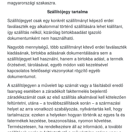
magyarországi szakaszra.
Szállítójegy tartalma
Szállítójegyet csak egy konkrét szállítmányt képező erdei
faválaszték egy alkalommal történő szállítására lehet kiállítani,
így szállítás nélkül, kizárólag birtokbaadást igazoló
dokumentumként nem használható.
Nagyobb mennyiségű, több szállítmányt kitevő erdei faválaszték
kiadásának, birtokba adásának dokumentálására sem a
szállítójegyet kell használni, hanem a birtokba adást, a termék
őrzésével, tárolásával, egyéb módon való kezelésével
kapcsolatos felelősségi viszonyokat rögzítő egyéb
dokumentumot.
A szállítójegyen a műveleti lap számát vagy a fásításból eredő
faanyag esetében a záradékolt fakitermelés bejelentő
záradékszámát csak az első szállítás alkalmával kell kötelezően
feltüntetni, utána – a továbbszállítások során – a származási
helyet az arra vonatkozó szabályozás, nyilvántartás kell, hogy
tartalmazza: ezeken a helyeken hogyan történik az egyes fa és
fatermékek kezelése, beazonosítása, nyomon követése.
Természetesen, ha rendelkezésre áll az információ, a további