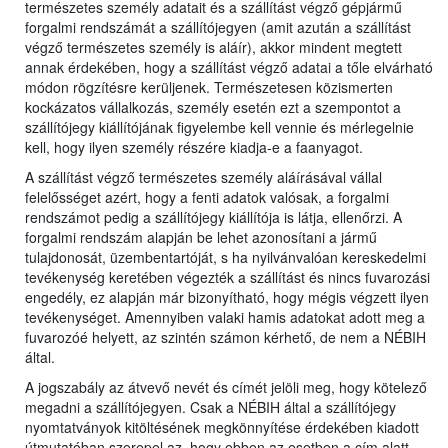
természetes személy adatait és a szállítást végző gépjármű
forgalmi rendszámát a szállítójegyen (amit azután a szállítást
végző természetes személy is aláír), akkor mindent megtett
annak érdekében, hogy a szállítást végző adatai a tőle elvárható
módon rögzítésre kerüljenek. Természetesen közismerten
kockázatos vállalkozás, személy esetén ezt a szempontot a
szállítójegy kiállítójának figyelembe kell vennie és mérlegelnie
kell, hogy ilyen személy részére kiadja-e a faanyagot.
A szállítást végző természetes személy aláírásával vállal
felelősséget azért, hogy a fenti adatok valósak, a forgalmi
rendszámot pedig a szállítójegy kiállítója is látja, ellenőrzi. A
forgalmi rendszám alapján be lehet azonosítani a jármű
tulajdonosát, üzembentartóját, s ha nyilvánvalóan kereskedelmi
tevékenység keretében végezték a szállítást és nincs fuvarozási
engedély, ez alapján már bizonyítható, hogy mégis végzett ilyen
tevékenységet. Amennyiben valaki hamis adatokat adott meg a
fuvarozóé helyett, az szintén számon kérhető, de nem a NÉBIH
által.
A jogszabály az átvevő nevét és címét jelöli meg, hogy kötelező
megadni a szállítójegyen. Csak a NÉBIH által a szállítójegy
nyomtatványok kitöltésének megkönnyítése érdekében kiadott
útmutatóban szerepel az, hogy ebben az esetben a cím alatt