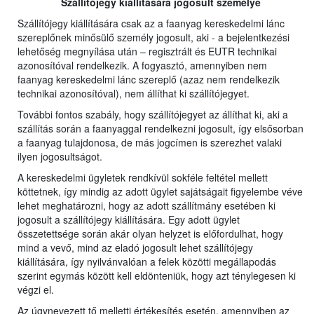
Szállítójegy kiállítására jogosult személye
Szállítójegy kiállítására csak az a faanyag kereskedelmi lánc
szereplőnek minősülő személy jogosult, aki - a bejelentkezési
lehetőség megnyílása után – regisztrált és EUTR technikai
azonosítóval rendelkezik. A fogyasztó, amennyiben nem
faanyag kereskedelmi lánc szereplő (azaz nem rendelkezik
technikai azonosítóval), nem állíthat ki szállítójegyet.
További fontos szabály, hogy szállítójegyet az állíthat ki, aki a
szállítás során a faanyaggal rendelkezni jogosult, így elsősorban
a faanyag tulajdonosa, de más jogcímen is szerezhet valaki
ilyen jogosultságot.
A kereskedelmi ügyletek rendkívül sokféle feltétel mellett
köttetnek, így mindig az adott ügylet sajátságait figyelembe véve
lehet meghatározni, hogy az adott szállítmány esetében ki
jogosult a szállítójegy kiállítására. Egy adott ügylet
összetettsége során akár olyan helyzet is előfordulhat, hogy
mind a vevő, mind az eladó jogosult lehet szállítójegy
kiállítására, így nyilvánvalóan a felek közötti megállapodás
szerint egymás között kell eldönteniük, hogy azt ténylegesen ki
végzi el.
Az úgynevezett tő melletti értékesítés esetén, amennyiben az