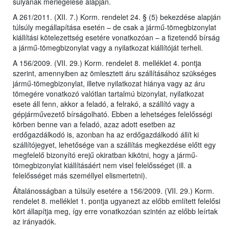
súlyának mérlegelése alapján.
A 261/2011. (XII. 7.) Korm. rendelet 24. § (5) bekezdése alapján
túlsúly megállapítása esetén – de csak a jármű-tömegbizonylat
kiállítási kötelezettség esetére vonatkozóan – a fizetendő bírság
a jármű-tömegbizonylat vagy a nyilatkozat kiállítóját terheli.
A 156/2009. (VII. 29.) Korm. rendelet 8. melléklet 4. pontja
szerint, amennyiben az ömlesztett áru szállításához szükséges
jármű-tömegbizonylat, illetve nyilatkozat hiánya vagy az áru
tömegére vonatkozó valótlan tartalmú bizonylat, nyilatkozat
esete áll fenn, akkor a feladó, a felrakó, a szállító vagy a
gépjárművezető bírságolható. Ebben a lehetséges felelősségi
körben benne van a feladó, azaz adott esetben az
erdőgazdálkodó is, azonban ha az erdőgazdálkodó állít ki
szállítójegyet, lehetősége van a szállítás megkezdése előtt egy
megfelelő bizonyító erejű okiratban kikötni, hogy a jármű-
tömegbizonylat kiállításáért nem visel felelősséget (ill. a
felelősséget más személlyel elismertetni).
Általánosságban a túlsúly esetére a 156/2009. (VII. 29.) Korm.
rendelet 8. melléklet 1. pontja ugyanezt az előbb említett felelősi
kört állapítja meg, így erre vonatkozóan szintén az előbb leírtak
az irányadók.