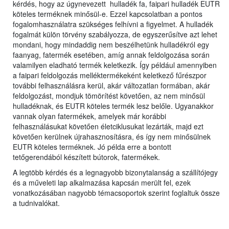
kérdés, hogy az úgynevezett hulladék fa, faipari hulladék EUTR
köteles terméknek minősül-e. Ezzel kapcsolatban a pontos
fogalomhasználatra szükséges felhívni a figyelmet. A hulladék
fogalmát külön törvény szabályozza, de egyszerűsítve azt lehet
mondani, hogy mindaddig nem beszélhetünk hulladékról egy
faanyag, fatermék esetében, amíg annak feldolgozása során
valamilyen eladható termék keletkezik. Így például amennyiben
a faipari feldolgozás melléktermékeként keletkező fűrészpor
további felhasználásra kerül, akár változatlan formában, akár
feldolgozást, mondjuk tömörítést követően, az nem minősül
hulladéknak, és EUTR köteles termék lesz belőle. Ugyanakkor
vannak olyan fatermékek, amelyek már korábbi
felhasználásukat követően életciklusukat lezárták, majd ezt
követően kerülnek újrahasznosításra, és így nem minősülnek
EUTR köteles terméknek. Jó példa erre a bontott
tetőgerendából készített bútorok, fatermékek.
A legtöbb kérdés és a legnagyobb bizonytalanság a szállítójegy
és a műveleti lap alkalmazása kapcsán merült fel, ezek
vonatkozásában nagyobb témacsoportok szerint foglaltuk össze
a tudnivalókat.