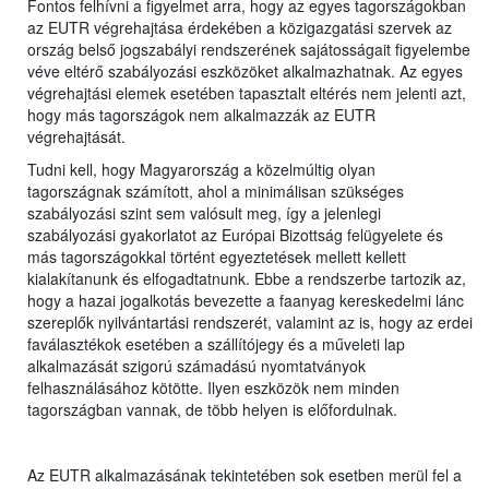
Fontos felhívni a figyelmet arra, hogy az egyes tagországokban
az EUTR végrehajtása érdekében a közigazgatási szervek az
ország belső jogszabályi rendszerének sajátosságait figyelembe
véve eltérő szabályozási eszközöket alkalmazhatnak. Az egyes
végrehajtási elemek esetében tapasztalt eltérés nem jelenti azt,
hogy más tagországok nem alkalmazzák az EUTR
végrehajtását.
Tudni kell, hogy Magyarország a közelmúltig olyan
tagországnak számított, ahol a minimálisan szükséges
szabályozási szint sem valósult meg, így a jelenlegi
szabályozási gyakorlatot az Európai Bizottság felügyelete és
más tagországokkal történt egyeztetések mellett kellett
kialakítanunk és elfogadtatnunk. Ebbe a rendszerbe tartozik az,
hogy a hazai jogalkotás bevezette a faanyag kereskedelmi lánc
szereplők nyilvántartási rendszerét, valamint az is, hogy az erdei
faválasztékok esetében a szállítójegy és a műveleti lap
alkalmazását szigorú számadású nyomtatványok
felhasználásához kötötte. Ilyen eszközök nem minden
tagországban vannak, de több helyen is előfordulnak.
Az EUTR alkalmazásának tekintetében sok esetben merül fel a