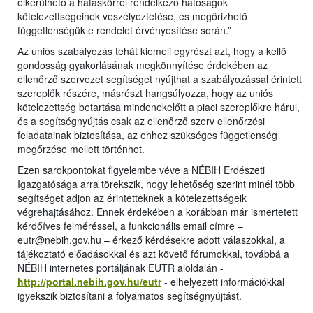
elkerülhető a hatáskörrel rendelkező hatóságok
kötelezettségeinek veszélyeztetése, és megőrizhető
függetlenségük e rendelet érvényesítése során.”
Az uniós szabályozás tehát kiemeli egyrészt azt, hogy a kellő
gondosság gyakorlásának megkönnyítése érdekében az
ellenőrző szervezet segítséget nyújthat a szabályozással érintett
szereplők részére, másrészt hangsúlyozza, hogy az uniós
kötelezettség betartása mindenekelőtt a piaci szereplőkre hárul,
és a segítségnyújtás csak az ellenőrző szerv ellenőrzési
feladatainak biztosítása, az ehhez szükséges függetlenség
megőrzése mellett történhet.
Ezen sarokpontokat figyelembe véve a NÉBIH Erdészeti
Igazgatósága arra törekszik, hogy lehetőség szerint minél több
segítséget adjon az érintetteknek a kötelezettségeik
végrehajtásához. Ennek érdekében a korábban már ismertetett
kérdőíves felméréssel, a funkcionális email címre –
eutr@nebih.gov.hu – érkező kérdésekre adott válaszokkal, a
tájékoztató előadásokkal és azt követő fórumokkal, továbbá a
NÉBIH internetes portáljának EUTR aloldalán -
http://portal.nebih.gov.hu/eutr
- elhelyezett információkkal
igyekszik biztosítani a folyamatos segítségnyújtást.