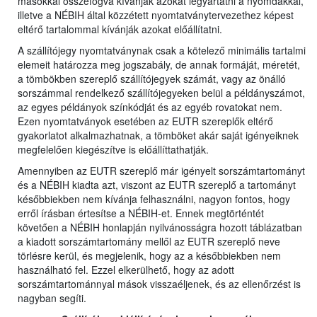
másokkal összefogva kívánják azokat legyártatni a nyomdákkal,
illetve a NÉBIH által közzétett nyomtatványtervezethez képest
eltérő tartalommal kívánják azokat előállítatni.
A szállítójegy nyomtatványnak csak a kötelező minimális tartalmi
elemeit határozza meg jogszabály, de annak formáját, méretét,
a tömbökben szereplő szállítójegyek számát, vagy az önálló
sorszámmal rendelkező szállítójegyeken belül a példányszámot,
az egyes példányok színkódját és az egyéb rovatokat nem.
Ezen nyomtatványok esetében az EUTR szereplők eltérő
gyakorlatot alkalmazhatnak, a tömböket akár saját igényeiknek
megfelelően kiegészítve is előállíttathatják.
Amennyiben az EUTR szereplő már igényelt sorszámtartományt
és a NÉBIH kiadta azt, viszont az EUTR szereplő a tartományt
későbbiekben nem kívánja felhasználni, nagyon fontos, hogy
erről írásban értesítse a NÉBIH-et. Ennek megtörténtét
követően a NÉBIH honlapján nyilvánosságra hozott táblázatban
a kiadott sorszámtartomány mellől az EUTR szereplő neve
törlésre kerül, és megjelenik, hogy az a későbbiekben nem
használható fel. Ezzel elkerülhető, hogy az adott
sorszámtartománnyal mások visszaéljenek, és az ellenőrzést is
nagyban segíti.