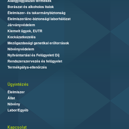
Állatgyógyászati termékek
Borászat és alkoholos italok
Élelmiszer- és takarmánybiztonság
Élelmiszerlánc-biztonsági laborhálózat
Járványvédelem
Kiemelt ügyek, EUTR
Kockázatkezelés
Mezőgazdasági genetikai erőforrások
Növényvédelem
Nyilvántartási és Felügyeleti Díj
Rendszerszervezés és felügyelet
Termékpálya-ellenőrzés
Ügyintézés
Élelmiszer
Állat
Növény
Labor/Egyéb
Kapcsolat