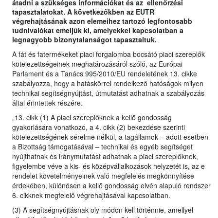
átadni a szükséges információkat és az ellenőrzési
tapasztalatokat. A következőkben az EUTR
végrehajtásának azon elemeihez tartozó legfontosabb
tudnivalókat emeljük ki, amelyekkel kapcsolatban a
legnagyobb bizonytalanságot tapasztaltuk.
A fát és fatermékeket piaci forgalomba bocsátó piaci szereplők
kötelezettségeinek meghatározásáról szóló, az Európai
Parlament és a Tanács 995/2010/EU rendeletének 13. cikke
szabályozza, hogy a hatáskörrel rendelkező hatóságok milyen
technikai segítségnyújtást, útmutatást adhatnak a szabályozás
által érintettek részére.
„13. cikk (1) A piaci szereplőknek a kellő gondosság
gyakorlására vonatkozó, a 4. cikk (2) bekezdése szerinti
kötelezettségének sérelme nélkül, a tagállamok – adott esetben
a Bizottság támogatásával – technikai és egyéb segítséget
nyújthatnak és iránymutatást adhatnak a piaci szereplőknek,
figyelembe véve a kis- és középvállalkozások helyzetét is, az e
rendelet követelményeinek való megfelelés megkönnyítése
érdekében, különösen a kellő gondosság elvén alapuló rendszer
6. cikknek megfelelő végrehajtásával kapcsolatban.
(3) A segítségnyújtásnak oly módon kell történnie, amellyel