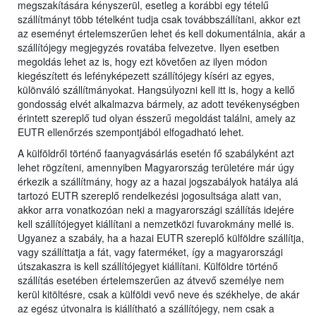
megszakítására kényszerül, esetleg a korábbi egy tételű
szállítmányt több tételként tudja csak továbbszállítani, akkor ezt
az eseményt értelemszerűen lehet és kell dokumentálnia, akár a
szállítójegy megjegyzés rovatába felvezetve. Ilyen esetben
megoldás lehet az is, hogy ezt követően az ilyen módon
kiegészített és lefényképezett szállítójegy kíséri az egyes,
különváló szállítmányokat. Hangsúlyozni kell itt is, hogy a kellő
gondosság elvét alkalmazva bármely, az adott tevékenységben
érintett szereplő tud olyan ésszerű megoldást találni, amely az
EUTR ellenőrzés szempontjából elfogadható lehet.
A külföldről történő faanyagvásárlás esetén fő szabályként azt
lehet rögzíteni, amennyiben Magyarország területére már úgy
érkezik a szállítmány, hogy az a hazai jogszabályok hatálya alá
tartozó EUTR szereplő rendelkezési jogosultsága alatt van,
akkor arra vonatkozóan neki a magyarországi szállítás idejére
kell szállítójegyet kiállítani a nemzetközi fuvarokmány mellé is.
Ugyanez a szabály, ha a hazai EUTR szereplő külföldre szállítja,
vagy szállíttatja a fát, vagy faterméket, így a magyarországi
útszakaszra is kell szállítójegyet kiállítani. Külföldre történő
szállítás esetében értelemszerűen az átvevő személye nem
kerül kitöltésre, csak a külföldi vevő neve és székhelye, de akár
az egész útvonalra is kiállítható a szállítójegy, nem csak a