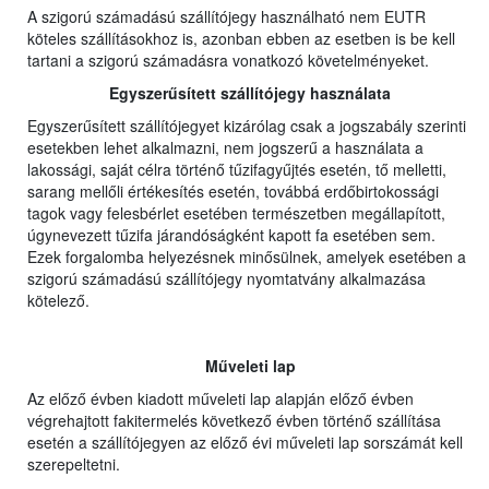
A szigorú számadású szállítójegy használható nem EUTR
köteles szállításokhoz is, azonban ebben az esetben is be kell
tartani a szigorú számadásra vonatkozó követelményeket.
Egyszerűsített szállítójegy használata
Egyszerűsített szállítójegyet kizárólag csak a jogszabály szerinti
esetekben lehet alkalmazni, nem jogszerű a használata a
lakossági, saját célra történő tűzifagyűjtés esetén, tő melletti,
sarang mellőli értékesítés esetén, továbbá erdőbirtokossági
tagok vagy felesbérlet esetében természetben megállapított,
úgynevezett tűzifa járandóságként kapott fa esetében sem.
Ezek forgalomba helyezésnek minősülnek, amelyek esetében a
szigorú számadású szállítójegy nyomtatvány alkalmazása
kötelező.
Műveleti lap
Az előző évben kiadott műveleti lap alapján előző évben
végrehajtott fakitermelés következő évben történő szállítása
esetén a szállítójegyen az előző évi műveleti lap sorszámát kell
szerepeltetni.