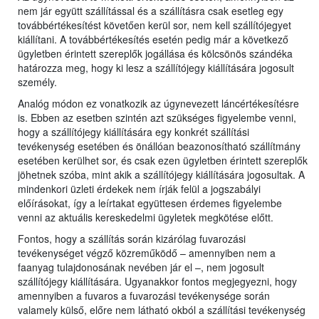
nem jár együtt szállítással és a szállításra csak esetleg egy
továbbértékesítést követően kerül sor, nem kell szállítójegyet
kiállítani. A továbbértékesítés esetén pedig már a következő
ügyletben érintett szereplők jogállása és kölcsönös szándéka
határozza meg, hogy ki lesz a szállítójegy kiállítására jogosult
személy.
Analóg módon ez vonatkozik az úgynevezett láncértékesítésre
is. Ebben az esetben szintén azt szükséges figyelembe venni,
hogy a szállítójegy kiállítására egy konkrét szállítási
tevékenység esetében és önállóan beazonosítható szállítmány
esetében kerülhet sor, és csak ezen ügyletben érintett szereplők
jöhetnek szóba, mint akik a szállítójegy kiállítására jogosultak. A
mindenkori üzleti érdekek nem írják felül a jogszabályi
előírásokat, így a leírtakat együttesen érdemes figyelembe
venni az aktuális kereskedelmi ügyletek megkötése előtt.
Fontos, hogy a szállítás során kizárólag fuvarozási
tevékenységet végző közreműködő – amennyiben nem a
faanyag tulajdonosának nevében jár el –, nem jogosult
szállítójegy kiállítására. Ugyanakkor fontos megjegyezni, hogy
amennyiben a fuvaros a fuvarozási tevékenysége során
valamely külső, előre nem látható okból a szállítási tevékenység