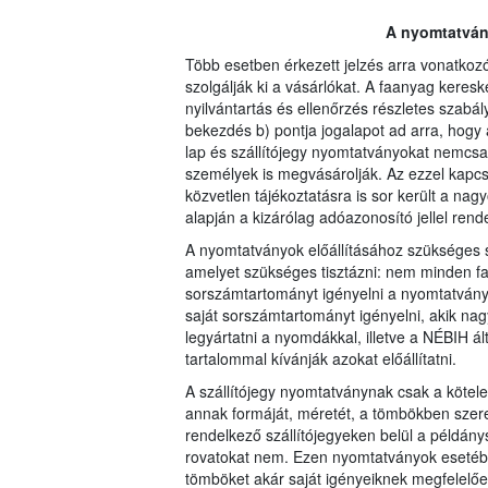
A nyomtatvány
Több esetben érkezett jelzés arra vonatko
szolgálják ki a vásárlókat. A faanyag keresk
nyilvántartás és ellenőrzés részletes szabály
bekezdés b) pontja jogalapot ad arra, hog
lap és szállítójegy nyomtatványokat nemcs
személyek is megvásárolják. Az ezzel kapc
közvetlen tájékoztatásra is sor került a na
alapján a kizárólag adóazonosító jellel rende
A nyomtatványok előállításához szükséges s
amelyet szükséges tisztázni: nem minden fa
sorszámtartományt igényelni a nyomtatvány
saját sorszámtartományt igényelni, akik na
legyártatni a nyomdákkal, illetve a NÉBIH á
tartalommal kívánják azokat előállítatni.
A szállítójegy nyomtatványnak csak a kötele
annak formáját, méretét, a tömbökben szere
rendelkező szállítójegyeken belül a példán
rovatokat nem. Ezen nyomtatványok esetébe
tömböket akár saját igényeiknek megfelelően 