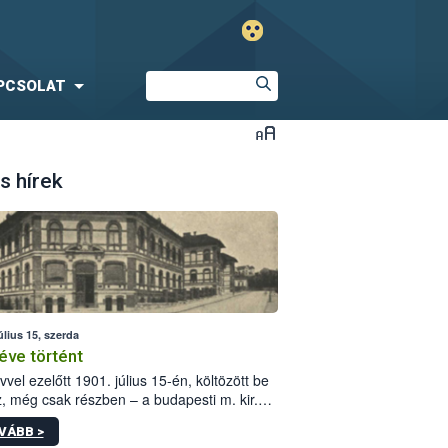
PCSOLAT
s hírek
úlius 15, szerda
éve történt
vvel ezelőtt 1901. július 15-én, költözött be
z, még csak részben – a budapesti m. kir.
i vetőmagvizsgáló állomás a Kis Rókus utca
VÁBB >
ám alatti, Czigler Győző által tervezett új