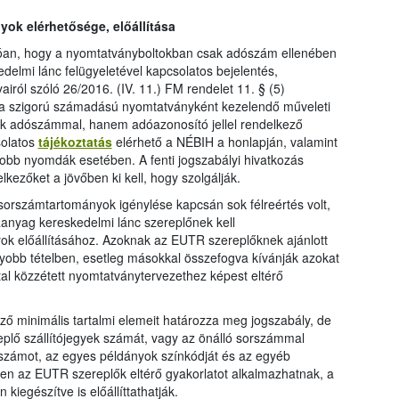
ok elérhetősége, előállítása
zóan, hogy a nyomtatványboltokban csak adószám ellenében
edelmi lánc felügyeletével kapcsolatos bejelentés,
airól szóló 26/2016. (IV. 11.) FM rendelet 11. § (5)
y a szigorú számadású nyomtatványként kezelendő műveleti
ak adószámmal, hanem adóazonosító jellel rendelkező
solatos
tájékoztatás
elérhető a NÉBIH a honlapján, valamint
gyobb nyomdák esetében. A fenti jogszabályi hivatkozás
lkezőket a jövőben ki kell, hogy szolgálják.
orszámtartományok igénylése kapcsán sok félreértés volt,
anyag kereskedelmi lánc szereplőnek kell
ok előállításához. Azoknak az EUTR szereplőknek ajánlott
gyobb tételben, esetleg másokkal összefogva kívánják azokat
ltal közzétett nyomtatványtervezethez képest eltérő
ző minimális tartalmi elemeit határozza meg jogszabály, de
plő szállítójegyek számát, vagy az önálló sorszámmal
yszámot, az egyes példányok színkódját és az egyéb
n az EUTR szereplők eltérő gyakorlatot alkalmazhatnak, a
kiegészítve is előállíttathatják.