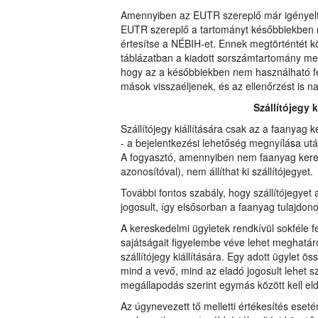
Amennyiben az EUTR szereplő már igényelt 
EUTR szereplő a tartományt későbbiekben ne
értesítse a NÉBIH-et. Ennek megtörténtét 
táblázatban a kiadott sorszámtartomány mel
hogy az a későbbiekben nem használható fe
mások visszaéljenek, és az ellenőrzést is na
Szállítójegy 
Szállítójegy kiállítására csak az a faanyag 
- a bejelentkezési lehetőség megnyílása utá
A fogyasztó, amennyiben nem faanyag keres
azonosítóval), nem állíthat ki szállítójegyet.
További fontos szabály, hogy szállítójegyet a
jogosult, így elsősorban a faanyag tulajdono
A kereskedelmi ügyletek rendkívül sokféle fel
sajátságait figyelembe véve lehet meghatáro
szállítójegy kiállítására. Egy adott ügylet ö
mind a vevő, mind az eladó jogosult lehet szál
megállapodás szerint egymás között kell eld
Az úgynevezett tő melletti értékesítés eseté