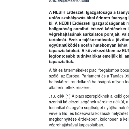
2016. szeptember 27, kedd
A NÉBIH Erdészeti Igazgatósága a faanya
uniós szabályozás által érintett faanyag
ki. A NÉBIH Erdészeti Igazgatóságának m
hallgatóság soraiból érkező kérdéseket 
végrehajtásának sarkalatos pontjait, val
tartalmát. Ezek a tájékoztatások a jövőb
együttműködés során hatékonyan lehet á
tapasztalatokat. A következőkben az EU
legfontosabb tudnivalókat emeljük ki, 
tapasztaltuk.
A fát és fatermékeket piaci forgalomba boc
szóló, az Európai Parlament és a Tanács 9
hatáskörrel rendelkező hatóságok milyen te
által érintettek részére.
„13. cikk (1) A piaci szereplőknek a kellő 
szerinti kötelezettségének sérelme nélkül, 
technikai és egyéb segítséget nyújthatnak é
véve a kis- és középvállalkozások helyzetét
megkönnyítése érdekében, különösen a kell
végrehajtásával kapcsolatban.