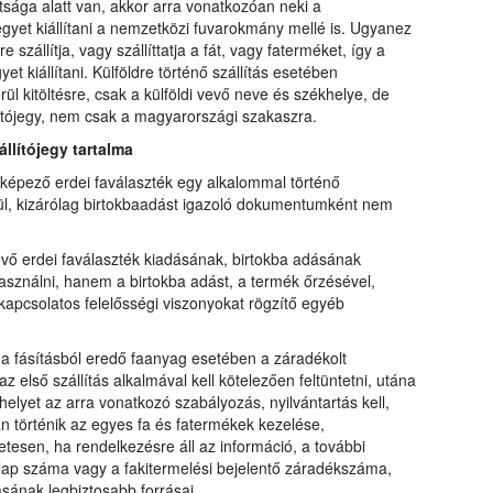
tsága alatt van, akkor arra vonatkozóan neki a
ójegyet kiállítani a nemzetközi fuvarokmány mellé is. Ugyanez
szállítja, vagy szállíttatja a fát, vagy faterméket, így a
et kiállítani. Külföldre történő szállítás esetében
 kitöltésre, csak a külföldi vevő neve és székhelye, de
llítójegy, nem csak a magyarországi szakaszra.
állítójegy tartalma
t képező erdei faválaszték egy alkalommal történő
nélkül, kizárólag birtokbaadást igazoló dokumentumként nem
vő erdei faválaszték kiadásának, birtokba adásának
asználni, hanem a birtokba adást, a termék őrzésével,
kapcsolatos felelősségi viszonyokat rögzítő egyéb
 a fásításból eredő faanyag esetében a záradékolt
 első szállítás alkalmával kell kötelezően feltüntetni, utána
elyet az arra vonatkozó szabályozás, nyilvántartás kell,
 történik az egyes fa és fatermékek kezelése,
sen, ha rendelkezésre áll az információ, a további
ti lap száma vagy a fakitermelési bejelentő záradékszáma,
ásának legbiztosabb forrásai.