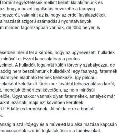
történt egyeztetések mellett kellett kialakítanunk és
az, hogy a hazai jogalkotás bevezette a faanyag
endszerét, valamint az is, hogy az erdei faválasztékok
alkalmazását szigorú számadású nyomtatványok
nem minden tagországban vannak, de több helyen is
setben merül fel a kérdés, hogy az úgynevezett hulladék
k minősül-e. Ezzel kapcsolatban a pontos
yelmet. A hulladék fogalmát külön törvény szabályozza, de
daddig nem beszélhetünk hulladékról egy faanyag, fatermék
lamilyen eladható termék keletkezik. Így például
ékeként keletkező fűrészpor további felhasználásra kerül,
st, mondjuk tömörítést követően, az nem minősül
belőle. Ugyanakkor vannak olyan fatermékek, amelyek már
sukat lezárták, majd ezt követően kerülnek
UTR köteles terméknek. Jó példa erre a bontott
k.
anság a szállítójegy és a műveleti lap alkalmazása kapcsán
acsoportok szerint foglaltuk össze a tudnivalókat.