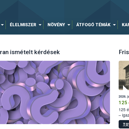
ÉLELMISZER
NÖVÉNY
ÁTFOGÓ TÉMÁK
KA
ran ismételt kérdések
Fris
2026. j
125 
125 é
– iga
állam
TO
15. sz