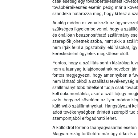
csak esetleg egy továbbértékesítést követően 
továbbértékesítés esetén pedig már a követk
szándéka határozza meg, hogy ki lesz a száll
Analóg módon ez vonatkozik az úgynevezett 
szükséges figyelembe venni, hogy a szállítój
és önállóan beazonosítható szállítmány eset
szereplők jöhetnek szóba, mint akik a szállít
nem írják felül a jogszabályi előírásokat, í
kereskedelmi ügyletek megkötése előtt.
Fontos, hogy a szállítás során kizárólag 
nem a faanyag tulajdonosának nevében jár el
fontos megjegyezni, hogy amennyiben a fuv
nem látható okból a szállítási tevékenység 
szállítmányt több tételként tudja csak továb
kell dokumentálnia, akár a szállítójegy meg
az is, hogy ezt követően az ilyen módon kieg
különváló szállítmányokat. Hangsúlyozni kell
adott tevékenységben érintett szereplő tud
szempontjából elfogadható lehet.
A külföldről történő faanyagvásárlás esetén
Magyarország területére már úgy érkezik a s