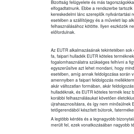
Bizottság felügyelete és más tagországokkal 
elfogadtatnunk. Ebbe a rendszerbe tartozik 
kereskedelmi lánc szereplők nyilvántartási r
esetében a szállítójegy és a műveleti lap 
felhasználásához kötötte. Ilyen eszközök 
előfordulnak.
Az EUTR alkalmazásának tekintetében sok e
fa, faipari hulladék EUTR köteles termékne
fogalomhasználatra szükséges felhívni a fig
egyszerűsítve azt lehet mondani, hogy min
esetében, amíg annak feldolgozása során va
amennyiben a faipari feldolgozás mellékterm
akár változatlan formában, akár feldolgozá
hulladéknak, és EUTR köteles termék lesz 
korábbi felhasználásukat követően életciklu
újrahasznosításra, és így nem minősülnek E
tetőgerendából készített bútorok, faterméke
A legtöbb kérdés és a legnagyobb bizonytal
merült fel, ezek vonatkozásában nagyobb tém