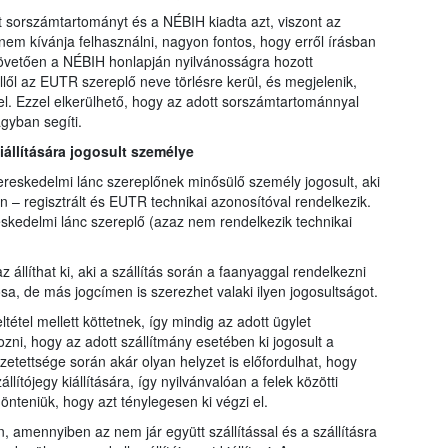
sorszámtartományt és a NÉBIH kiadta azt, viszont az
m kívánja felhasználni, nagyon fontos, hogy erről írásban
követően a NÉBIH honlapján nyilvánosságra hozott
lől az EUTR szereplő neve törlésre kerül, és megjelenik,
l. Ezzel elkerülhető, hogy az adott sorszámtartománnyal
gyban segíti.
kiállítására jogosult személye
kereskedelmi lánc szereplőnek minősülő személy jogosult, aki
n – regisztrált és EUTR technikai azonosítóval rendelkezik.
kedelmi lánc szereplő (azaz nem rendelkezik technikai
z állíthat ki, aki a szállítás során a faanyaggal rendelkezni
sa, de más jogcímen is szerezhet valaki ilyen jogosultságot.
tétel mellett köttetnek, így mindig az adott ügylet
zni, hogy az adott szállítmány esetében ki jogosult a
sszetettsége során akár olyan helyzet is előfordulhat, hogy
lítójegy kiállítására, így nyilvánvalóan a felek közötti
önteniük, hogy azt ténylegesen ki végzi el.
n, amennyiben az nem jár együtt szállítással és a szállításra