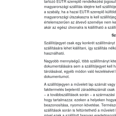
tartozó EUTR szereplő rendelkezési jogosul
magyarországi szállítás idejére kell szállít
a szabály, ha a hazai EUTR szereplő külföldre 
magyarországi útszakaszra is kell szállítójegy
értelemszerűen az átvevő személye nem kerül
akár az egész útvonalra is kiállítható a szá
Sz
Szállítójegyet csak egy konkrét szállítmány
szállítására lehet kiállítani, így szállítás 
használható.
Nagyobb mennyiségű, több szállítmányt kite
dokumentálására sem a szállítójegyet kell h
tárolásával, egyéb módon való kezelésével 
dokumentumot.
A szállítójegyen a műveleti lap számát vagy
fakitermelés bejelentő záradékszámát csak az
– a továbbszállítások során – a származási h
hogy tartalmazza: ezeken a helyeken hogyan
beazonosítása, nyomon követése. Természete
szállítások során is feltüntethető a művele
mivel ezek a szállított faanyag eredetigazol