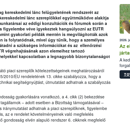
épüle
g kereskedelmi lánc felügyeletének rendszerét az
 kereskedelmi lánc szereplőkkel együttműködve alakítja
unkatársai az eddigi konzultációk és fórumok során a
is figyelembe véve igyekeztek hangsúlyozni az EUTR
amint gyakorlati példák mentén is megvilágították azok
en is folytatódnak, mivel úgy tűnik, hogy a személyes
2026. j
tadni a szükséges információkat és az ellenőrzési
Az e
TR végrehajtásának azon elemeihez tartozó
járta
amelyekkel kapcsolatban a legnagyobb bizonytalanságot
A kedv
forga
sátó piaci szereplők kötelezettségeinek meghatározásáról
Korm.
TO
sérül
95/2010/EU rendeletének 13. cikke szabályozza, hogy a
felme
chnikai segítségnyújtást, útmutatást adhatnak a szabályozás
veszé
Ezen 
gondosság gyakorlására vonatkozó, a 4. cikk (2) bekezdése
vonni
a tagállamok – adott esetben a Bizottság támogatásával –
jártas
s iránymutatást adhatnak a piaci szereplőknek, figyelembe
 is, az e rendelet követelményeinek való megfelelés
ő gondosság elvén alapuló rendszer 6. cikknek megfelelő