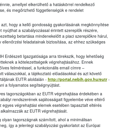
énnie, amellyel elkerülhető a hatáskörrel rendelkező
se, és megőrizhető függetlenségük e rendelet
t azt, hogy a kellő gondosság gyakorlásának megkönnyítése
 nyújthat a szabályozással érintett szereplők részére,
zettség betartása mindenekelőtt a piaci szereplőkre hárul,
v ellenőrzési feladatainak biztosítása, az ehhez szükséges
H Erdészeti Igazgatósága arra törekszik, hogy lehetőség
tetteknek a kötelezettségeik végrehajtásához. Ennek
íves felméréssel, a funkcionális email címre –
t válaszokkal, a tájékoztató előadásokkal és azt követő
táljának EUTR aloldalán -
http://portal.nebih.gov.hu/eutr
-
ani a folyamatos segítségnyújtást.
 egyes tagországokban az EUTR végrehajtása érdekében a
zabályi rendszerének sajátosságait figyelembe véve eltérő
 egyes végrehajtási elemek esetében tapasztalt eltérés
 alkalmazzák az EUTR végrehajtását.
g olyan tagországnak számított, ahol a minimálisan
eg, így a jelenlegi szabályozási gyakorlatot az Európai