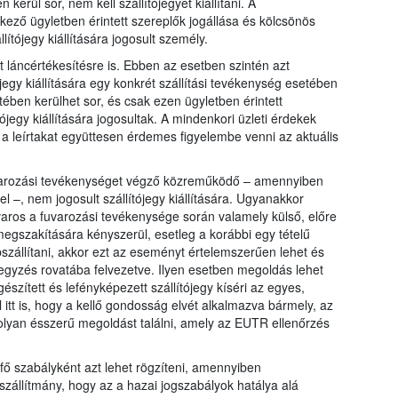
kerül sor, nem kell szállítójegyet kiállítani. A
ező ügyletben érintett szereplők jogállása és kölcsönös
ítójegy kiállítására jogosult személy.
láncértékesítésre is. Ebben az esetben szintén azt
egy kiállítására egy konkrét szállítási tevékenység esetében
ében kerülhet sor, és csak ezen ügyletben érintett
ójegy kiállítására jogosultak. A mindenkori üzleti érdekek
gy a leírtakat együttesen érdemes figyelembe venni az aktuális
fuvarozási tevékenységet végző közreműködő – amennyiben
 –, nem jogosult szállítójegy kiállítására. Ugyanakkor
aros a fuvarozási tevékenysége során valamely külső, előre
megszakítására kényszerül, esetleg a korábbi egy tételű
bszállítani, akkor ezt az eseményt értelemszerűen lehet és
jegyzés rovatába felvezetve. Ilyen esetben megoldás lehet
észített és lefényképezett szállítójegy kíséri az egyes,
 itt is, hogy a kellő gondosság elvét alkalmazva bármely, az
 olyan ésszerű megoldást találni, amely az EUTR ellenőrzés
 fő szabályként azt lehet rögzíteni, amennyiben
zállítmány, hogy az a hazai jogszabályok hatálya alá