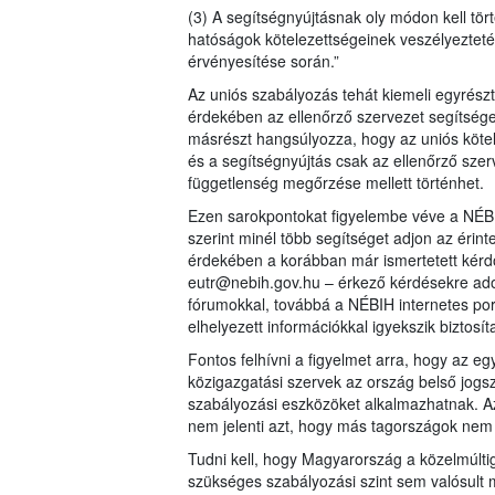
(3) A segítségnyújtásnak oly módon kell tört
hatóságok kötelezettségeinek veszélyezteté
érvényesítése során.”
Az uniós szabályozás tehát kiemeli egyrész
érdekében az ellenőrző szervezet segítséget
másrészt hangsúlyozza, hogy az uniós kötele
és a segítségnyújtás csak az ellenőrző szer
függetlenség megőrzése mellett történhet.
Ezen sarokpontokat figyelembe véve a NÉBI
szerint minél több segítséget adjon az érin
érdekében a korábban már ismertetett kérdő
eutr@nebih.gov.hu – érkező kérdésekre adot
fórumokkal, továbbá a NÉBIH internetes por
elhelyezett információkkal igyekszik biztosít
Fontos felhívni a figyelmet arra, hogy az
közigazgatási szervek az ország belső jogs
szabályozási eszközöket alkalmazhatnak. Az
nem jelenti azt, hogy más tagországok nem
Tudni kell, hogy Magyarország a közelmúlti
szükséges szabályozási szint sem valósult m