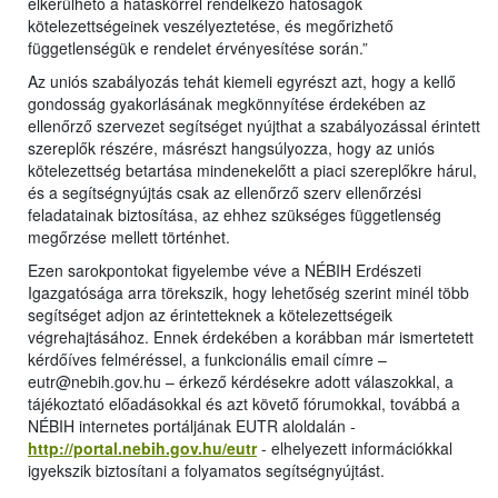
elkerülhető a hatáskörrel rendelkező hatóságok
kötelezettségeinek veszélyeztetése, és megőrizhető
függetlenségük e rendelet érvényesítése során.”
Az uniós szabályozás tehát kiemeli egyrészt azt, hogy a kellő
gondosság gyakorlásának megkönnyítése érdekében az
ellenőrző szervezet segítséget nyújthat a szabályozással érintett
szereplők részére, másrészt hangsúlyozza, hogy az uniós
kötelezettség betartása mindenekelőtt a piaci szereplőkre hárul,
és a segítségnyújtás csak az ellenőrző szerv ellenőrzési
feladatainak biztosítása, az ehhez szükséges függetlenség
megőrzése mellett történhet.
Ezen sarokpontokat figyelembe véve a NÉBIH Erdészeti
Igazgatósága arra törekszik, hogy lehetőség szerint minél több
segítséget adjon az érintetteknek a kötelezettségeik
végrehajtásához. Ennek érdekében a korábban már ismertetett
kérdőíves felméréssel, a funkcionális email címre –
eutr@nebih.gov.hu – érkező kérdésekre adott válaszokkal, a
tájékoztató előadásokkal és azt követő fórumokkal, továbbá a
NÉBIH internetes portáljának EUTR aloldalán -
http://portal.nebih.gov.hu/eutr
- elhelyezett információkkal
igyekszik biztosítani a folyamatos segítségnyújtást.