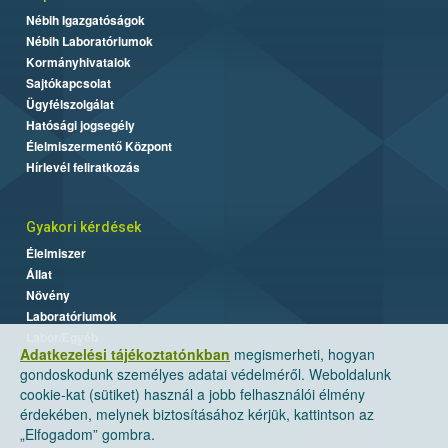
Nébih Igazgatóságok
Nébih Laboratóriumok
Kormányhivatalok
Sajtókapcsolat
Ügyfélszolgálat
Hatósági jogsegély
Élelmiszermentő Központ
Hírlevél feliratkozás
Gyakori kérdések
Élelmiszer
Állat
Növény
Laboratóriumok
Labor/Egyéb
Adatkezelési tájékoztatónkban
megismerheti, hogyan
gondoskodunk személyes adatai védelméről. Weboldalunk
cookie-kat (sütiket) használ a jobb felhasználói élmény
érdekében, melynek biztosításához kérjük, kattintson az
„Elfogadom” gombra.