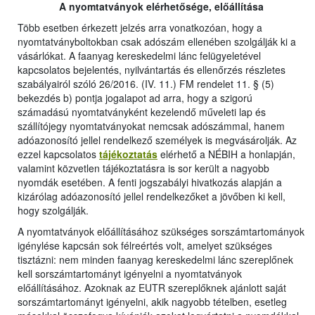
A nyomtatványok elérhetősége, előállítása
Több esetben érkezett jelzés arra vonatkozóan, hogy a
nyomtatványboltokban csak adószám ellenében szolgálják ki a
vásárlókat. A faanyag kereskedelmi lánc felügyeletével
kapcsolatos bejelentés, nyilvántartás és ellenőrzés részletes
szabályairól szóló 26/2016. (IV. 11.) FM rendelet 11. § (5)
bekezdés b) pontja jogalapot ad arra, hogy a szigorú
számadású nyomtatványként kezelendő műveleti lap és
szállítójegy nyomtatványokat nemcsak adószámmal, hanem
adóazonosító jellel rendelkező személyek is megvásárolják. Az
ezzel kapcsolatos
tájékoztatás
elérhető a NÉBIH a honlapján,
valamint közvetlen tájékoztatásra is sor került a nagyobb
nyomdák esetében. A fenti jogszabályi hivatkozás alapján a
kizárólag adóazonosító jellel rendelkezőket a jövőben ki kell,
hogy szolgálják.
A nyomtatványok előállításához szükséges sorszámtartományok
igénylése kapcsán sok félreértés volt, amelyet szükséges
tisztázni: nem minden faanyag kereskedelmi lánc szereplőnek
kell sorszámtartományt igényelni a nyomtatványok
előállításához. Azoknak az EUTR szereplőknek ajánlott saját
sorszámtartományt igényelni, akik nagyobb tételben, esetleg