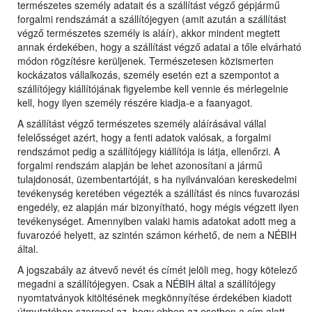
természetes személy adatait és a szállítást végző gépjármű
forgalmi rendszámát a szállítójegyen (amit azután a szállítást
végző természetes személy is aláír), akkor mindent megtett
annak érdekében, hogy a szállítást végző adatai a tőle elvárható
módon rögzítésre kerüljenek. Természetesen közismerten
kockázatos vállalkozás, személy esetén ezt a szempontot a
szállítójegy kiállítójának figyelembe kell vennie és mérlegelnie
kell, hogy ilyen személy részére kiadja-e a faanyagot.
A szállítást végző természetes személy aláírásával vállal
felelősséget azért, hogy a fenti adatok valósak, a forgalmi
rendszámot pedig a szállítójegy kiállítója is látja, ellenőrzi. A
forgalmi rendszám alapján be lehet azonosítani a jármű
tulajdonosát, üzembentartóját, s ha nyilvánvalóan kereskedelmi
tevékenység keretében végezték a szállítást és nincs fuvarozási
engedély, ez alapján már bizonyítható, hogy mégis végzett ilyen
tevékenységet. Amennyiben valaki hamis adatokat adott meg a
fuvarozóé helyett, az szintén számon kérhető, de nem a NÉBIH
által.
A jogszabály az átvevő nevét és címét jelöli meg, hogy kötelező
megadni a szállítójegyen. Csak a NÉBIH által a szállítójegy
nyomtatványok kitöltésének megkönnyítése érdekében kiadott
útmutatóban szerepel az, hogy ebben az esetben a cím alatt