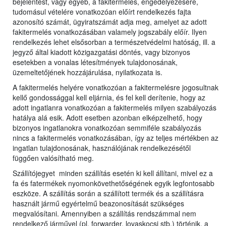
bejelentést, vagy egyéb, a fakitermelés, engedélyezésére,
tudomásul vételére vonatkozóan előírt rendelkezés fajta
azonosító számát, ügyiratszámát adja meg, amelyet az adott
fakitermelés vonatkozásában valamely jogszabály előír. Ilyen
rendelkezés lehet elsősorban a természetvédelmi hatóság, ill. a
jegyző által kiadott közigazgatási döntés, vagy bizonyos
esetekben a vonalas létesítmények tulajdonosának,
üzemeltetőjének hozzájárulása, nyilatkozata is.
A fakitermelés helyére vonatkozóan a fakitermelésre jogosultnak
kellő gondossággal kell eljárnia, és fel kell derítenie, hogy az
adott ingatlanra vonatkozóan a fakitermelés milyen szabályozás
hatálya alá esik. Adott esetben azonban elképzelhető, hogy
bizonyos ingatlanokra vonatkozóan semmiféle szabályozás
nincs a fakitermelés vonatkozásában, így az teljes mértékben az
ingatlan tulajdonosának, használójának rendelkezésétől
függően valósítható meg.
Szállítójegyet minden szállítás esetén ki kell állítani, mivel ez a
fa és fatermékek nyomonkövethetőségének egyik legfontosabb
eszköze. A szállítás során a szállított termék és a szállításra
használt jármű egyértelmű beazonosítását szükséges
megvalósítani. Amennyiben a szállítás rendszámmal nem
rendelkező járművel (pl. forwarder, lovaskocsi stb.) történik, a