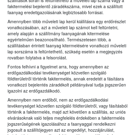
szállítások során is feltüntethető a műveleti lap száma vagy a
fakitermelési bejelentő záradékszáma, mivel ezek a szállított
faanyag eredetigazolásának legbiztosabb forrásai.
Amennyiben több műveleti lap kerül kiállításra egy erdőrészlet
vonatkozásában, azt a műveleti lap számot kell feltüntetni,
amely alapján a szállítmány faanyagának kitermelése
egyértelműen beazonosítható. Természetesen több, a
szállításban érintett faanyag kitermelésére vonatkozó műveleti
lap sorszáma is feltüntethető, szükség esetén a megjegyzés
rovatban folytatva a felsorolást.
Fontos felhívni a figyelmet arra, hogy amennyiben az
erdőgazdálkodási tevékenységet közvetlen szolgáló
földterületről történik fakitermelés, annak eredetét a fásításra
vonatkozó bejelentés záradékolt példányával tudja jogszerűen
igazolni az erdőgazdálkodó.
Amennyiben nem erdőből, nem az erdőgazdálkodási
tevékenységet közvetlen szolgáló földterületről, vagy fásításból
történik a fakitermelés, majd azt követően a szállítás, az uniós
elvárásoknak való teljes megfelelés érdekében a fakitermelés
jogszerűségének igazolásához a faanyaggal rendelkezni
jogosult a szállítójegyen azt az engedélyt, hozzájárulást,