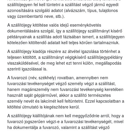
szállítójegyen fel kell tüntetni a szállítást végző jármű egyedi
azonosítására szolgáló adatot (alvázszám, típus, tulajdonos
vagy üzembentartó neve, stb.).
A szállítójegy kitöltése valós idejű eseménykövetés
dokumentálására szolgál, így a szállítójegy szállítmányt kísérő
példányainak a szállítás adott fázisában ismert, a szállítójegyen
kötelezően kitöltendő adatait kell teljes körűen tartalmazniuk.
A szállítójegy kiadója részére az átvétel igazolása történhet a
teljesen kitöltött, a szállítmányt végigkísérő szállítójegypéldány
visszaküldésével, de meg lehet ezt tenni külön, megállapodás
szerinti igazolással is.
A fuvarozó (név, székhely) rovatban, amennyiben nem
fuvarozási tevékenységet végző személy végzi a szállítást,
hanem magánszemély nem fuvarozási tevékenység keretében
használt saját gépjárművel, akkor a szállító természetes
személy nevét és lakcímét kell feltüntetni. Ezzel kapcsolatban a
kitöltési útmutató is kiegészítésre kerül.
A szállítójegy kiállítójának nem kell meggyőződnie arról, hogy a
fuvarozó jogszerűen végzi-e a fuvarozási tevékenységét, mivel
ha dokumentálja a fuvarozó, valamint a szállítást végző