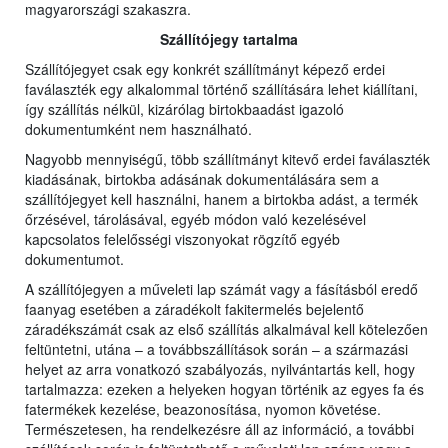
magyarországi szakaszra.
Szállítójegy tartalma
Szállítójegyet csak egy konkrét szállítmányt képező erdei
faválaszték egy alkalommal történő szállítására lehet kiállítani,
így szállítás nélkül, kizárólag birtokbaadást igazoló
dokumentumként nem használható.
Nagyobb mennyiségű, több szállítmányt kitevő erdei faválaszték
kiadásának, birtokba adásának dokumentálására sem a
szállítójegyet kell használni, hanem a birtokba adást, a termék
őrzésével, tárolásával, egyéb módon való kezelésével
kapcsolatos felelősségi viszonyokat rögzítő egyéb
dokumentumot.
A szállítójegyen a műveleti lap számát vagy a fásításból eredő
faanyag esetében a záradékolt fakitermelés bejelentő
záradékszámát csak az első szállítás alkalmával kell kötelezően
feltüntetni, utána – a továbbszállítások során – a származási
helyet az arra vonatkozó szabályozás, nyilvántartás kell, hogy
tartalmazza: ezeken a helyeken hogyan történik az egyes fa és
fatermékek kezelése, beazonosítása, nyomon követése.
Természetesen, ha rendelkezésre áll az információ, a további