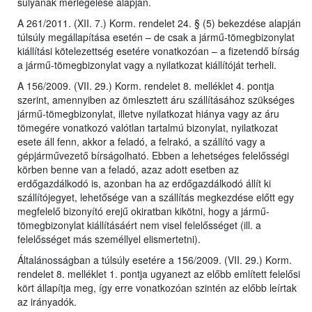
súlyának mérlegelése alapján.
A 261/2011. (XII. 7.) Korm. rendelet 24. § (5) bekezdése alapján
túlsúly megállapítása esetén – de csak a jármű-tömegbizonylat
kiállítási kötelezettség esetére vonatkozóan – a fizetendő bírság
a jármű-tömegbizonylat vagy a nyilatkozat kiállítóját terheli.
A 156/2009. (VII. 29.) Korm. rendelet 8. melléklet 4. pontja
szerint, amennyiben az ömlesztett áru szállításához szükséges
jármű-tömegbizonylat, illetve nyilatkozat hiánya vagy az áru
tömegére vonatkozó valótlan tartalmú bizonylat, nyilatkozat
esete áll fenn, akkor a feladó, a felrakó, a szállító vagy a
gépjárművezető bírságolható. Ebben a lehetséges felelősségi
körben benne van a feladó, azaz adott esetben az
erdőgazdálkodó is, azonban ha az erdőgazdálkodó állít ki
szállítójegyet, lehetősége van a szállítás megkezdése előtt egy
megfelelő bizonyító erejű okiratban kikötni, hogy a jármű-
tömegbizonylat kiállításáért nem visel felelősséget (ill. a
felelősséget más személlyel elismertetni).
Általánosságban a túlsúly esetére a 156/2009. (VII. 29.) Korm.
rendelet 8. melléklet 1. pontja ugyanezt az előbb említett felelősi
kört állapítja meg, így erre vonatkozóan szintén az előbb leírtak
az irányadók.