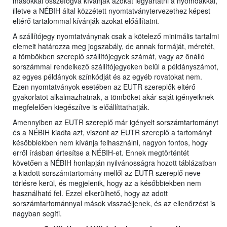
másokkal összefogva kívánják azokat legyártatni a nyomdákkal,
illetve a NÉBIH által közzétett nyomtatványtervezethez képest
eltérő tartalommal kívánják azokat előállítatni.
A szállítójegy nyomtatványnak csak a kötelező minimális tartalmi
elemeit határozza meg jogszabály, de annak formáját, méretét,
a tömbökben szereplő szállítójegyek számát, vagy az önálló
sorszámmal rendelkező szállítójegyeken belül a példányszámot,
az egyes példányok színkódját és az egyéb rovatokat nem.
Ezen nyomtatványok esetében az EUTR szereplők eltérő
gyakorlatot alkalmazhatnak, a tömböket akár saját igényeiknek
megfelelően kiegészítve is előállíttathatják.
Amennyiben az EUTR szereplő már igényelt sorszámtartományt
és a NÉBIH kiadta azt, viszont az EUTR szereplő a tartományt
későbbiekben nem kívánja felhasználni, nagyon fontos, hogy
erről írásban értesítse a NÉBIH-et. Ennek megtörténtét
követően a NÉBIH honlapján nyilvánosságra hozott táblázatban
a kiadott sorszámtartomány mellől az EUTR szereplő neve
törlésre kerül, és megjelenik, hogy az a későbbiekben nem
használható fel. Ezzel elkerülhető, hogy az adott
sorszámtartománnyal mások visszaéljenek, és az ellenőrzést is
nagyban segíti.