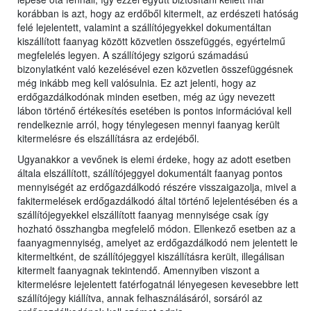
korábban is azt, hogy az erdőből kitermelt, az erdészeti hatóság
felé lejelentett, valamint a szállítójegyekkel dokumentáltan
kiszállított faanyag között közvetlen összefüggés, egyértelmű
megfelelés legyen. A szállítójegy szigorú számadású
bizonylatként való kezelésével ezen közvetlen összefüggésnek
még inkább meg kell valósulnia. Ez azt jelenti, hogy az
erdőgazdálkodónak minden esetben, még az úgy nevezett
lábon történő értékesítés esetében is pontos információval kell
rendelkeznie arról, hogy ténylegesen mennyi faanyag került
kitermelésre és elszállításra az erdejéből.
Ugyanakkor a vevőnek is elemi érdeke, hogy az adott esetben
általa elszállított, szállítójeggyel dokumentált faanyag pontos
mennyiségét az erdőgazdálkodó részére visszaigazolja, mivel a
fakitermelések erdőgazdálkodó által történő lejelentésében és a
szállítójegyekkel elszállított faanyag mennyisége csak így
hozható összhangba megfelelő módon. Ellenkező esetben az a
faanyagmennyiség, amelyet az erdőgazdálkodó nem jelentett le
kitermeltként, de szállítójeggyel kiszállításra került, illegálisan
kitermelt faanyagnak tekintendő. Amennyiben viszont a
kitermelésre lejelentett fatérfogatnál lényegesen kevesebbre lett
szállítójegy kiállítva, annak felhasználásáról, sorsáról az