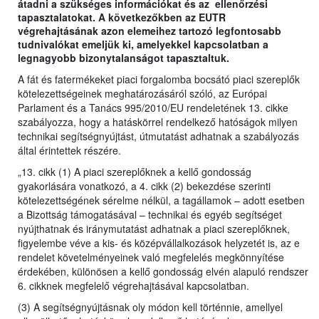
átadni a szükséges információkat és az ellenőrzési
tapasztalatokat. A következőkben az EUTR
végrehajtásának azon elemeihez tartozó legfontosabb
tudnivalókat emeljük ki, amelyekkel kapcsolatban a
legnagyobb bizonytalanságot tapasztaltuk.
A fát és fatermékeket piaci forgalomba bocsátó piaci szereplők
kötelezettségeinek meghatározásáról szóló, az Európai
Parlament és a Tanács 995/2010/EU rendeletének 13. cikke
szabályozza, hogy a hatáskörrel rendelkező hatóságok milyen
technikai segítségnyújtást, útmutatást adhatnak a szabályozás
által érintettek részére.
„13. cikk (1) A piaci szereplőknek a kellő gondosság
gyakorlására vonatkozó, a 4. cikk (2) bekezdése szerinti
kötelezettségének sérelme nélkül, a tagállamok – adott esetben
a Bizottság támogatásával – technikai és egyéb segítséget
nyújthatnak és iránymutatást adhatnak a piaci szereplőknek,
figyelembe véve a kis- és középvállalkozások helyzetét is, az e
rendelet követelményeinek való megfelelés megkönnyítése
érdekében, különösen a kellő gondosság elvén alapuló rendszer
6. cikknek megfelelő végrehajtásával kapcsolatban.
(3) A segítségnyújtásnak oly módon kell történnie, amellyel