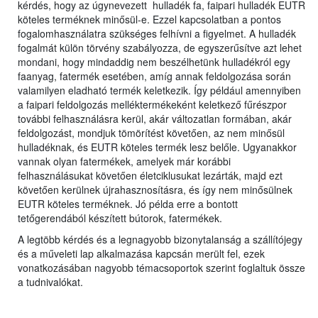
kérdés, hogy az úgynevezett hulladék fa, faipari hulladék EUTR
köteles terméknek minősül-e. Ezzel kapcsolatban a pontos
fogalomhasználatra szükséges felhívni a figyelmet. A hulladék
fogalmát külön törvény szabályozza, de egyszerűsítve azt lehet
mondani, hogy mindaddig nem beszélhetünk hulladékról egy
faanyag, fatermék esetében, amíg annak feldolgozása során
valamilyen eladható termék keletkezik. Így például amennyiben
a faipari feldolgozás melléktermékeként keletkező fűrészpor
további felhasználásra kerül, akár változatlan formában, akár
feldolgozást, mondjuk tömörítést követően, az nem minősül
hulladéknak, és EUTR köteles termék lesz belőle. Ugyanakkor
vannak olyan fatermékek, amelyek már korábbi
felhasználásukat követően életciklusukat lezárták, majd ezt
követően kerülnek újrahasznosításra, és így nem minősülnek
EUTR köteles terméknek. Jó példa erre a bontott
tetőgerendából készített bútorok, fatermékek.
A legtöbb kérdés és a legnagyobb bizonytalanság a szállítójegy
és a műveleti lap alkalmazása kapcsán merült fel, ezek
vonatkozásában nagyobb témacsoportok szerint foglaltuk össze
a tudnivalókat.