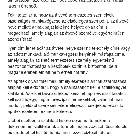
lakcím értendő.
Tekintettel arra, hogy az átvevő természetes személyek
biztonságos munkavégzése az elsődleges szempont, az átvevő
neve mellett annak saját lakcíme helyett olyan cím is
megadható, amely alapján az átvevő személye egyértelműen
azonosítható.
Ilyen cím lehet akár az átvétel helye szerinti telephely címe vagy
az adott munkavállaló munkavégzési helyének másfajta címe,
amely alapján az illető természetes személy egyértelmű
beazonosíthatósága a későbbiek során is biztosított, de a
magánéletében emiatt nem érheti hátrány.
Az apríték olyan fatermék, amely esetében annak származása
alapján kell eldönteni, hogy a szállításához kell-e szállítójegyet
kiállítani. Az erdei faválasztékból készített apríték szállításához
kell szállítójegy, míg a fűrészipari termékekből, valamint más
módon, például cserjések letermeléséből, cserjékből előállított
apríték esetében ez nem kötelező.
Utóbbi esetben a szállítást kísérő dokumentumokon a
dokumentum kiállítójának a termék megnevezését, összetételét
és eredetét fel kell tüntetnie, mert ezzel biztosítható az