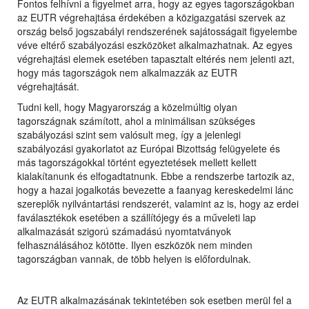
Fontos felhívni a figyelmet arra, hogy az egyes tagországokban
az EUTR végrehajtása érdekében a közigazgatási szervek az
ország belső jogszabályi rendszerének sajátosságait figyelembe
véve eltérő szabályozási eszközöket alkalmazhatnak. Az egyes
végrehajtási elemek esetében tapasztalt eltérés nem jelenti azt,
hogy más tagországok nem alkalmazzák az EUTR
végrehajtását.
Tudni kell, hogy Magyarország a közelmúltig olyan
tagországnak számított, ahol a minimálisan szükséges
szabályozási szint sem valósult meg, így a jelenlegi
szabályozási gyakorlatot az Európai Bizottság felügyelete és
más tagországokkal történt egyeztetések mellett kellett
kialakítanunk és elfogadtatnunk. Ebbe a rendszerbe tartozik az,
hogy a hazai jogalkotás bevezette a faanyag kereskedelmi lánc
szereplők nyilvántartási rendszerét, valamint az is, hogy az erdei
faválasztékok esetében a szállítójegy és a műveleti lap
alkalmazását szigorú számadású nyomtatványok
felhasználásához kötötte. Ilyen eszközök nem minden
tagországban vannak, de több helyen is előfordulnak.
Az EUTR alkalmazásának tekintetében sok esetben merül fel a