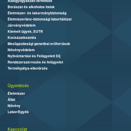
Állatgyógyászati termékek
Borászat és alkoholos italok
Élelmiszer- és takarmánybiztonság
Élelmiszerlánc-biztonsági laborhálózat
Járványvédelem
Kiemelt ügyek, EUTR
Kockázatkezelés
Mezőgazdasági genetikai erőforrások
Növényvédelem
Nyilvántartási és Felügyeleti Díj
Rendszerszervezés és felügyelet
Termékpálya-ellenőrzés
Ügyintézés
Élelmiszer
Állat
Növény
Labor/Egyéb
Kapcsolat