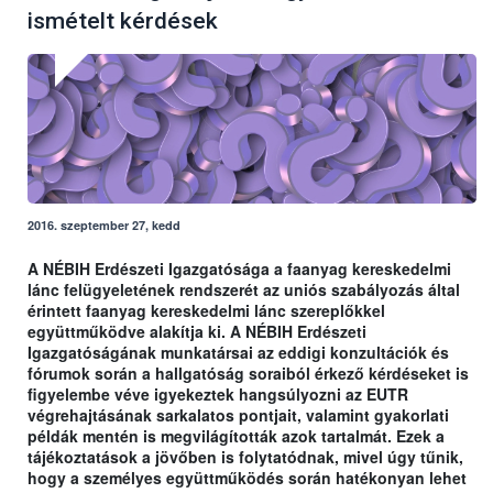
ismételt kérdések
2016. szeptember 27, kedd
A NÉBIH Erdészeti Igazgatósága a faanyag kereskedelmi
lánc felügyeletének rendszerét az uniós szabályozás által
érintett faanyag kereskedelmi lánc szereplőkkel
együttműködve alakítja ki. A NÉBIH Erdészeti
Igazgatóságának munkatársai az eddigi konzultációk és
fórumok során a hallgatóság soraiból érkező kérdéseket is
figyelembe véve igyekeztek hangsúlyozni az EUTR
végrehajtásának sarkalatos pontjait, valamint gyakorlati
példák mentén is megvilágították azok tartalmát. Ezek a
tájékoztatások a jövőben is folytatódnak, mivel úgy tűnik,
hogy a személyes együttműködés során hatékonyan lehet