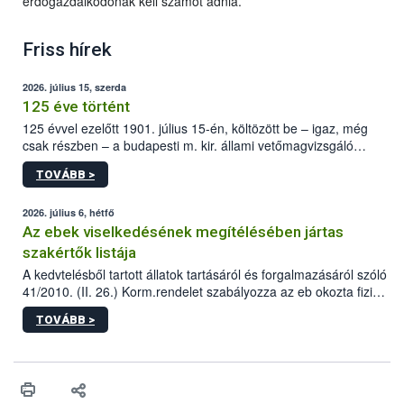
erdőgazdálkodónak kell számot adnia.
Friss hírek
2026. július 15, szerda
125 éve történt
125 évvel ezelőtt 1901. július 15-én, költözött be – igaz, még
csak részben – a budapesti m. kir. állami vetőmagvizsgáló
állomás a Kis Rókus utca 15. szám alatti, Czigler Győző által
TOVÁBB >
tervezett új épületébe.
2026. július 6, hétfő
Az ebek viselkedésének megítélésében jártas
szakértők listája
A kedvtelésből tartott állatok tartásáról és forgalmazásáról szóló
41/2010. (II. 26.) Korm.rendelet szabályozza az eb okozta fizikai
sérülés, illetve ennek veszélye keletkezésekor felmerülő
TOVÁBB >
hatósági feladatokat, valamint a veszélyes eb tartását és annak
engedélyezését. Ezen eljárások során szükség esetén be kell
vonni az ebek viselkedésének megítélésében jártas szakértőt.