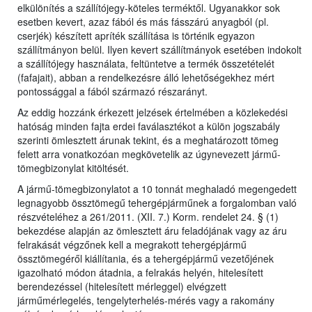
elkülönítés a szállítójegy-köteles terméktől. Ugyanakkor sok
esetben kevert, azaz fából és más fásszárú anyagból (pl.
cserjék) készített apríték szállítása is történik egyazon
szállítmányon belül. Ilyen kevert szállítmányok esetében indokolt
a szállítójegy használata, feltüntetve a termék összetételét
(fafajait), abban a rendelkezésre álló lehetőségekhez mért
pontossággal a fából származó részarányt.
Az eddig hozzánk érkezett jelzések értelmében a közlekedési
hatóság minden fajta erdei faválasztékot a külön jogszabály
szerinti ömlesztett árunak tekint, és a meghatározott tömeg
felett arra vonatkozóan megkövetelik az úgynevezett jármű-
tömegbizonylat kitöltését.
A jármű-tömegbizonylatot a 10 tonnát meghaladó megengedett
legnagyobb össztömegű tehergépjárműnek a forgalomban való
részvételéhez a 261/2011. (XII. 7.) Korm. rendelet 24. § (1)
bekezdése alapján az ömlesztett áru feladójának vagy az áru
felrakását végzőnek kell a megrakott tehergépjármű
össztömegéről kiállítania, és a tehergépjármű vezetőjének
igazolható módon átadnia, a felrakás helyén, hitelesített
berendezéssel (hitelesített mérleggel) elvégzett
járműmérlegelés, tengelyterhelés-mérés vagy a rakomány