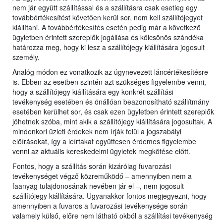
nem jár együtt szállítással és a szállításra csak esetleg egy
továbbértékesítést követően kerül sor, nem kell szállítójegyet
kiállítani. A továbbértékesítés esetén pedig már a következő
ügyletben érintett szereplők jogállása és kölcsönös szándéka
határozza meg, hogy ki lesz a szállítójegy kiállítására jogosult
személy.
Analóg módon ez vonatkozik az úgynevezett láncértékesítésre
is. Ebben az esetben szintén azt szükséges figyelembe venni,
hogy a szállítójegy kiállítására egy konkrét szállítási
tevékenység esetében és önállóan beazonosítható szállítmány
esetében kerülhet sor, és csak ezen ügyletben érintett szereplők
jöhetnek szóba, mint akik a szállítójegy kiállítására jogosultak. A
mindenkori üzleti érdekek nem írják felül a jogszabályi
előírásokat, így a leírtakat együttesen érdemes figyelembe
venni az aktuális kereskedelmi ügyletek megkötése előtt.
Fontos, hogy a szállítás során kizárólag fuvarozási
tevékenységet végző közreműködő – amennyiben nem a
faanyag tulajdonosának nevében jár el –, nem jogosult
szállítójegy kiállítására. Ugyanakkor fontos megjegyezni, hogy
amennyiben a fuvaros a fuvarozási tevékenysége során
valamely külső, előre nem látható okból a szállítási tevékenység