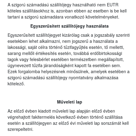
A szigorú számadású szállítójegy használható nem EUTR
köteles szállításokhoz is, azonban ebben az esetben is be kell
tartani a szigorú számadásra vonatkozó követelményeket.
Egyszerűsített szállítójegy használata
Egyszerűsített szállítójegyet kizárólag csak a jogszabály szerinti
esetekben lehet alkalmazni, nem jogszerű a használata a
lakossági, saját célra történő tűzifagyűjtés esetén, tő melletti,
sarang mellőli értékesítés esetén, továbbá erdőbirtokossági
tagok vagy felesbérlet esetében természetben megállapított,
úgynevezett tűzifa járandóságként kapott fa esetében sem.
Ezek forgalomba helyezésnek minősülnek, amelyek esetében a
szigorú számadású szállítójegy nyomtatvány alkalmazása
kötelező.
Műveleti lap
Az előző évben kiadott műveleti lap alapján előző évben
végrehajtott fakitermelés következő évben történő szállítása
esetén a szállítójegyen az előző évi műveleti lap sorszámát kell
szerepeltetni.