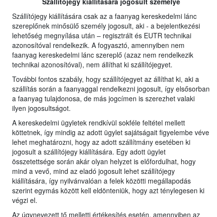
Szállítójegy kiállítására jogosult személye
Szállítójegy kiállítására csak az a faanyag kereskedelmi lánc
szereplőnek minősülő személy jogosult, aki - a bejelentkezési
lehetőség megnyílása után – regisztrált és EUTR technikai
azonosítóval rendelkezik. A fogyasztó, amennyiben nem
faanyag kereskedelmi lánc szereplő (azaz nem rendelkezik
technikai azonosítóval), nem állíthat ki szállítójegyet.
További fontos szabály, hogy szállítójegyet az állíthat ki, aki a
szállítás során a faanyaggal rendelkezni jogosult, így elsősorban
a faanyag tulajdonosa, de más jogcímen is szerezhet valaki
ilyen jogosultságot.
A kereskedelmi ügyletek rendkívül sokféle feltétel mellett
köttetnek, így mindig az adott ügylet sajátságait figyelembe véve
lehet meghatározni, hogy az adott szállítmány esetében ki
jogosult a szállítójegy kiállítására. Egy adott ügylet
összetettsége során akár olyan helyzet is előfordulhat, hogy
mind a vevő, mind az eladó jogosult lehet szállítójegy
kiállítására, így nyilvánvalóan a felek közötti megállapodás
szerint egymás között kell eldönteniük, hogy azt ténylegesen ki
végzi el.
Az úgynevezett tő melletti értékesítés esetén, amennyiben az