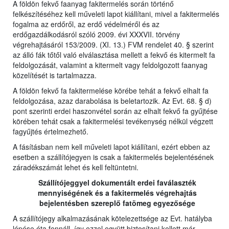
A földön fekvő faanyag fakitermelés során történő
felkészítéséhez kell műveleti lapot kiállítani, mivel a fakitermelés
fogalma az erdőről, az erdő védelméről és az
erdőgazdálkodásról szóló 2009. évi XXXVII. törvény
végrehajtásáról 153/2009. (XI. 13.) FVM rendelet 40. § szerint
az álló fák tőtől való elválasztása mellett a fekvő és kitermelt fa
feldolgozását, valamint a kitermelt vagy feldolgozott faanyag
közelítését is tartalmazza.
A földön fekvő fa fakitermelése körébe tehát a fekvő elhalt fa
feldolgozása, azaz darabolása is beletartozik. Az Evt. 68. § d)
pont szerinti erdei haszonvétel során az elhalt fekvő fa gyűjtése
körében tehát csak a fakitermelési tevékenység nélkül végzett
fagyűjtés értelmezhető.
A fásításban nem kell műveleti lapot kiállítani, ezért ebben az
esetben a szállítójegyen is csak a fakitermelés bejelentésének
záradékszámát lehet és kell feltüntetni.
Szállítójeggyel dokumentált erdei faválaszték
mennyiségének és a fakitermelés végrehajtás
bejelentésben szereplő fatömeg egyezősége
A szállítójegy alkalmazásának kötelezettsége az Evt. hatályba
lépése óta fennáll, így ezzel együtt biztosítani kellett már