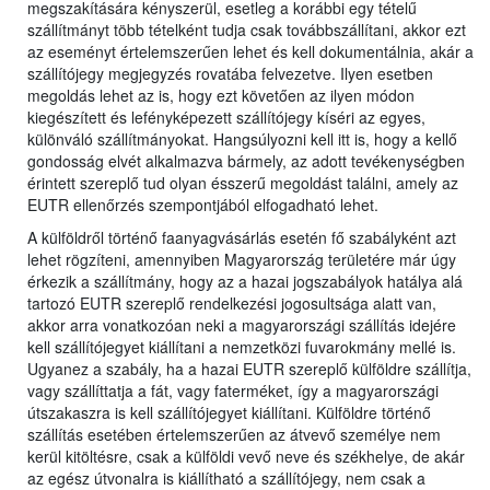
megszakítására kényszerül, esetleg a korábbi egy tételű
szállítmányt több tételként tudja csak továbbszállítani, akkor ezt
az eseményt értelemszerűen lehet és kell dokumentálnia, akár a
szállítójegy megjegyzés rovatába felvezetve. Ilyen esetben
megoldás lehet az is, hogy ezt követően az ilyen módon
kiegészített és lefényképezett szállítójegy kíséri az egyes,
különváló szállítmányokat. Hangsúlyozni kell itt is, hogy a kellő
gondosság elvét alkalmazva bármely, az adott tevékenységben
érintett szereplő tud olyan ésszerű megoldást találni, amely az
EUTR ellenőrzés szempontjából elfogadható lehet.
A külföldről történő faanyagvásárlás esetén fő szabályként azt
lehet rögzíteni, amennyiben Magyarország területére már úgy
érkezik a szállítmány, hogy az a hazai jogszabályok hatálya alá
tartozó EUTR szereplő rendelkezési jogosultsága alatt van,
akkor arra vonatkozóan neki a magyarországi szállítás idejére
kell szállítójegyet kiállítani a nemzetközi fuvarokmány mellé is.
Ugyanez a szabály, ha a hazai EUTR szereplő külföldre szállítja,
vagy szállíttatja a fát, vagy faterméket, így a magyarországi
útszakaszra is kell szállítójegyet kiállítani. Külföldre történő
szállítás esetében értelemszerűen az átvevő személye nem
kerül kitöltésre, csak a külföldi vevő neve és székhelye, de akár
az egész útvonalra is kiállítható a szállítójegy, nem csak a