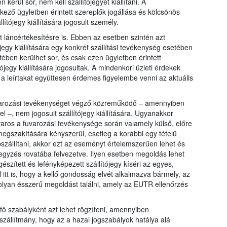
kerül sor, nem kell szállítójegyet kiállítani. A
ező ügyletben érintett szereplők jogállása és kölcsönös
ítójegy kiállítására jogosult személy.
láncértékesítésre is. Ebben az esetben szintén azt
egy kiállítására egy konkrét szállítási tevékenység esetében
ében kerülhet sor, és csak ezen ügyletben érintett
ójegy kiállítására jogosultak. A mindenkori üzleti érdekek
gy a leírtakat együttesen érdemes figyelembe venni az aktuális
fuvarozási tevékenységet végző közreműködő – amennyiben
 –, nem jogosult szállítójegy kiállítására. Ugyanakkor
aros a fuvarozási tevékenysége során valamely külső, előre
megszakítására kényszerül, esetleg a korábbi egy tételű
bszállítani, akkor ezt az eseményt értelemszerűen lehet és
jegyzés rovatába felvezetve. Ilyen esetben megoldás lehet
észített és lefényképezett szállítójegy kíséri az egyes,
 itt is, hogy a kellő gondosság elvét alkalmazva bármely, az
 olyan ésszerű megoldást találni, amely az EUTR ellenőrzés
 fő szabályként azt lehet rögzíteni, amennyiben
zállítmány, hogy az a hazai jogszabályok hatálya alá