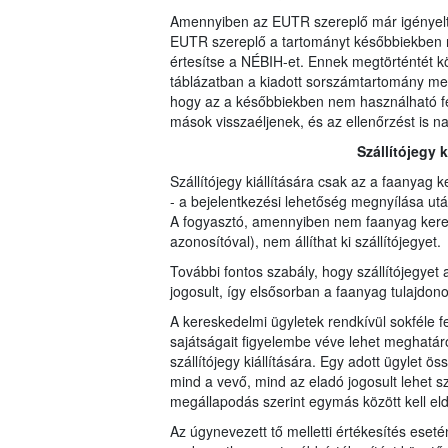
Amennyiben az EUTR szereplő már igényelt 
EUTR szereplő a tartományt későbbiekben ne
értesítse a NÉBIH-et. Ennek megtörténtét 
táblázatban a kiadott sorszámtartomány mel
hogy az a későbbiekben nem használható fe
mások visszaéljenek, és az ellenőrzést is na
Szállítójegy 
Szállítójegy kiállítására csak az a faanyag 
- a bejelentkezési lehetőség megnyílása utá
A fogyasztó, amennyiben nem faanyag keres
azonosítóval), nem állíthat ki szállítójegyet.
További fontos szabály, hogy szállítójegyet a
jogosult, így elsősorban a faanyag tulajdono
A kereskedelmi ügyletek rendkívül sokféle fel
sajátságait figyelembe véve lehet meghatáro
szállítójegy kiállítására. Egy adott ügylet ö
mind a vevő, mind az eladó jogosult lehet szál
megállapodás szerint egymás között kell eld
Az úgynevezett tő melletti értékesítés eseté