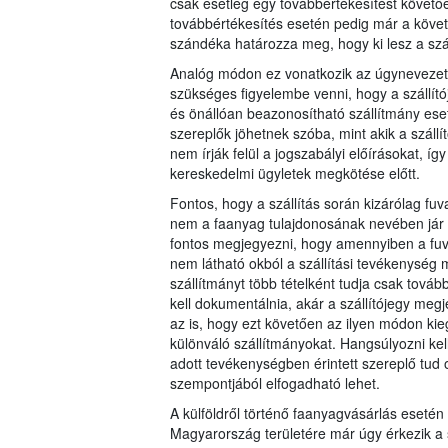
csak esetleg egy továbbértékesítést követően 
továbbértékesítés esetén pedig már a követk
szándéka határozza meg, hogy ki lesz a száll
Analóg módon ez vonatkozik az úgynevezett 
szükséges figyelembe venni, hogy a szállítój
és önállóan beazonosítható szállítmány eset
szereplők jöhetnek szóba, mint akik a szállít
nem írják felül a jogszabályi előírásokat, í
kereskedelmi ügyletek megkötése előtt.
Fontos, hogy a szállítás során kizárólag 
nem a faanyag tulajdonosának nevében jár el
fontos megjegyezni, hogy amennyiben a fuv
nem látható okból a szállítási tevékenység 
szállítmányt több tételként tudja csak továb
kell dokumentálnia, akár a szállítójegy meg
az is, hogy ezt követően az ilyen módon kieg
különváló szállítmányokat. Hangsúlyozni kell
adott tevékenységben érintett szereplő tud
szempontjából elfogadható lehet.
A külföldről történő faanyagvásárlás esetén
Magyarország területére már úgy érkezik a s