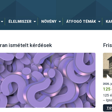
ÉLELMISZER
NÖVÉNY
ÁTFOGÓ TÉMÁK
KA
ran ismételt kérdések
Fris
2026. j
125 
125 é
– iga
állam
TO
15. sz