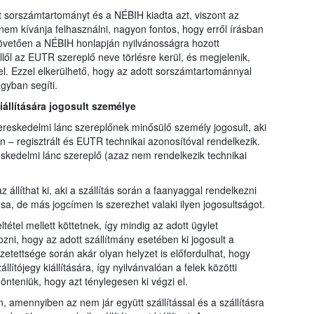
sorszámtartományt és a NÉBIH kiadta azt, viszont az
m kívánja felhasználni, nagyon fontos, hogy erről írásban
követően a NÉBIH honlapján nyilvánosságra hozott
lől az EUTR szereplő neve törlésre kerül, és megjelenik,
l. Ezzel elkerülhető, hogy az adott sorszámtartománnyal
gyban segíti.
kiállítására jogosult személye
kereskedelmi lánc szereplőnek minősülő személy jogosult, aki
n – regisztrált és EUTR technikai azonosítóval rendelkezik.
kedelmi lánc szereplő (azaz nem rendelkezik technikai
z állíthat ki, aki a szállítás során a faanyaggal rendelkezni
sa, de más jogcímen is szerezhet valaki ilyen jogosultságot.
tétel mellett köttetnek, így mindig az adott ügylet
zni, hogy az adott szállítmány esetében ki jogosult a
sszetettsége során akár olyan helyzet is előfordulhat, hogy
lítójegy kiállítására, így nyilvánvalóan a felek közötti
önteniük, hogy azt ténylegesen ki végzi el.
n, amennyiben az nem jár együtt szállítással és a szállításra