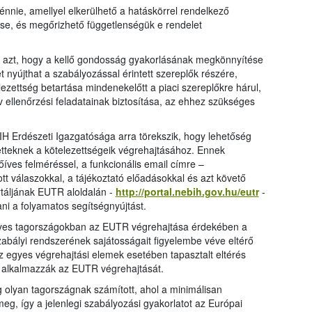
énnie, amellyel elkerülhető a hatáskörrel rendelkező
se, és megőrizhető függetlenségük e rendelet
t azt, hogy a kellő gondosság gyakorlásának megkönnyítése
 nyújthat a szabályozással érintett szereplők részére,
zettség betartása mindenekelőtt a piaci szereplőkre hárul,
v ellenőrzési feladatainak biztosítása, az ehhez szükséges
H Erdészeti Igazgatósága arra törekszik, hogy lehetőség
tetteknek a kötelezettségeik végrehajtásához. Ennek
íves felméréssel, a funkcionális email címre –
t válaszokkal, a tájékoztató előadásokkal és azt követő
táljának EUTR aloldalán -
http://portal.nebih.gov.hu/eutr
-
ani a folyamatos segítségnyújtást.
 egyes tagországokban az EUTR végrehajtása érdekében a
zabályi rendszerének sajátosságait figyelembe véve eltérő
 egyes végrehajtási elemek esetében tapasztalt eltérés
 alkalmazzák az EUTR végrehajtását.
g olyan tagországnak számított, ahol a minimálisan
eg, így a jelenlegi szabályozási gyakorlatot az Európai