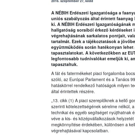
2016. szeptember 27, kedd
A NÉBIH Erdészeti Igazgatósága a faanya
uniós szabályozás által érintett faanyag
ki. A NÉBIH Erdészeti Igazgatóságának m
hallgatóság soraiból érkező kérdéseket 
végrehajtásának sarkalatos pontjait, val
tartalmát. Ezek a tájékoztatások a jövőb
együttműködés során hatékonyan lehet á
tapasztalatokat. A következőkben az EU
legfontosabb tudnivalókat emeljük ki, 
tapasztaltuk.
A fát és fatermékeket piaci forgalomba boc
szóló, az Európai Parlament és a Tanács 9
hatáskörrel rendelkező hatóságok milyen te
által érintettek részére.
„13. cikk (1) A piaci szereplőknek a kellő 
szerinti kötelezettségének sérelme nélkül, 
technikai és egyéb segítséget nyújthatnak é
véve a kis- és középvállalkozások helyzetét
megkönnyítése érdekében, különösen a kell
végrehajtásával kapcsolatban.