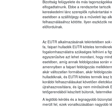
Bizottság felügyelete és más tagországokkal 
elfogadtatnunk. Ebbe a rendszerbe tartozik 
kereskedelmi lánc szereplők nyilvántartási r
esetében a szállítójegy és a műveleti lap 
felhasználásához kötötte. Ilyen eszközök 
előfordulnak.
Az EUTR alkalmazásának tekintetében sok e
fa, faipari hulladék EUTR köteles termékne
fogalomhasználatra szükséges felhívni a fig
egyszerűsítve azt lehet mondani, hogy min
esetében, amíg annak feldolgozása során va
amennyiben a faipari feldolgozás mellékterm
akár változatlan formában, akár feldolgozá
hulladéknak, és EUTR köteles termék lesz 
korábbi felhasználásukat követően életciklu
újrahasznosításra, és így nem minősülnek E
tetőgerendából készített bútorok, faterméke
A legtöbb kérdés és a legnagyobb bizonytal
merült fel, ezek vonatkozásában nagyobb tém