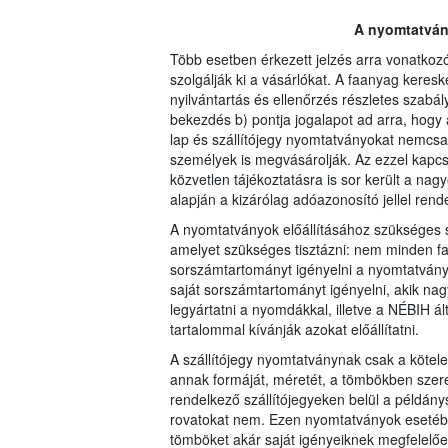
A nyomtatvány
Több esetben érkezett jelzés arra vonatko
szolgálják ki a vásárlókat. A faanyag keresk
nyilvántartás és ellenőrzés részletes szabály
bekezdés b) pontja jogalapot ad arra, hog
lap és szállítójegy nyomtatványokat nemcs
személyek is megvásárolják. Az ezzel kapc
közvetlen tájékoztatásra is sor került a na
alapján a kizárólag adóazonosító jellel rende
A nyomtatványok előállításához szükséges s
amelyet szükséges tisztázni: nem minden fa
sorszámtartományt igényelni a nyomtatvány
saját sorszámtartományt igényelni, akik na
legyártatni a nyomdákkal, illetve a NÉBIH á
tartalommal kívánják azokat előállítatni.
A szállítójegy nyomtatványnak csak a kötele
annak formáját, méretét, a tömbökben szere
rendelkező szállítójegyeken belül a példán
rovatokat nem. Ezen nyomtatványok esetébe
tömböket akár saját igényeiknek megfelelően 