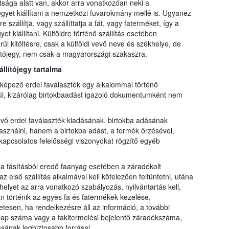
tsága alatt van, akkor arra vonatkozóan neki a
ójegyet kiállítani a nemzetközi fuvarokmány mellé is. Ugyanez
szállítja, vagy szállíttatja a fát, vagy faterméket, így a
et kiállítani. Külföldre történő szállítás esetében
 kitöltésre, csak a külföldi vevő neve és székhelye, de
llítójegy, nem csak a magyarországi szakaszra.
állítójegy tartalma
t képező erdei faválaszték egy alkalommal történő
nélkül, kizárólag birtokbaadást igazoló dokumentumként nem
vő erdei faválaszték kiadásának, birtokba adásának
asználni, hanem a birtokba adást, a termék őrzésével,
kapcsolatos felelősségi viszonyokat rögzítő egyéb
 a fásításból eredő faanyag esetében a záradékolt
 első szállítás alkalmával kell kötelezően feltüntetni, utána
elyet az arra vonatkozó szabályozás, nyilvántartás kell,
 történik az egyes fa és fatermékek kezelése,
sen, ha rendelkezésre áll az információ, a további
ti lap száma vagy a fakitermelési bejelentő záradékszáma,
ásának legbiztosabb forrásai.