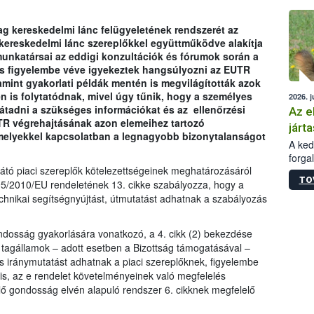
épüle
g kereskedelmi lánc felügyeletének rendszerét az
 kereskedelmi lánc szereplőkkel együttműködve alakítja
unkatársai az eddigi konzultációk és fórumok során a
is figyelembe véve igyekeztek hangsúlyozni az EUTR
amint gyakorlati példák mentén is megvilágították azok
en is folytatódnak, mivel úgy tűnik, hogy a személyes
2026. j
tadni a szükséges információkat és az ellenőrzési
Az e
TR végrehajtásának azon elemeihez tartozó
járta
amelyekkel kapcsolatban a legnagyobb bizonytalanságot
A kedv
forga
sátó piaci szereplők kötelezettségeinek meghatározásáról
Korm.
TO
sérül
95/2010/EU rendeletének 13. cikke szabályozza, hogy a
felme
chnikai segítségnyújtást, útmutatást adhatnak a szabályozás
veszé
Ezen 
gondosság gyakorlására vonatkozó, a 4. cikk (2) bekezdése
vonni
a tagállamok – adott esetben a Bizottság támogatásával –
jártas
s iránymutatást adhatnak a piaci szereplőknek, figyelembe
 is, az e rendelet követelményeinek való megfelelés
ő gondosság elvén alapuló rendszer 6. cikknek megfelelő