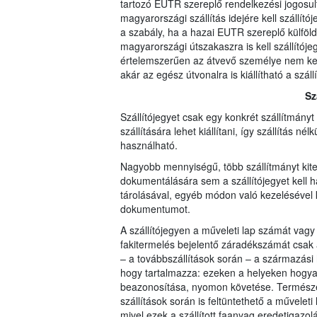
tartozó EUTR szereplő rendelkezési jogosul
magyarországi szállítás idejére kell szállít
a szabály, ha a hazai EUTR szereplő külföldre 
magyarországi útszakaszra is kell szállítójegy
értelemszerűen az átvevő személye nem kerül
akár az egész útvonalra is kiállítható a szá
Sz
Szállítójegyet csak egy konkrét szállítmány
szállítására lehet kiállítani, így szállítás 
használható.
Nagyobb mennyiségű, több szállítmányt kite
dokumentálására sem a szállítójegyet kell h
tárolásával, egyéb módon való kezelésével 
dokumentumot.
A szállítójegyen a műveleti lap számát vagy
fakitermelés bejelentő záradékszámát csak az
– a továbbszállítások során – a származási h
hogy tartalmazza: ezeken a helyeken hogyan
beazonosítása, nyomon követése. Természete
szállítások során is feltüntethető a művele
mivel ezek a szállított faanyag eredetigazol