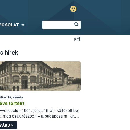
PCSOLAT
s hírek
úlius 15, szerda
éve történt
vvel ezelőtt 1901. július 15-én, költözött be
z, még csak részben – a budapesti m. kir.
i vetőmagvizsgáló állomás a Kis Rókus utca
VÁBB >
ám alatti, Czigler Győző által tervezett új