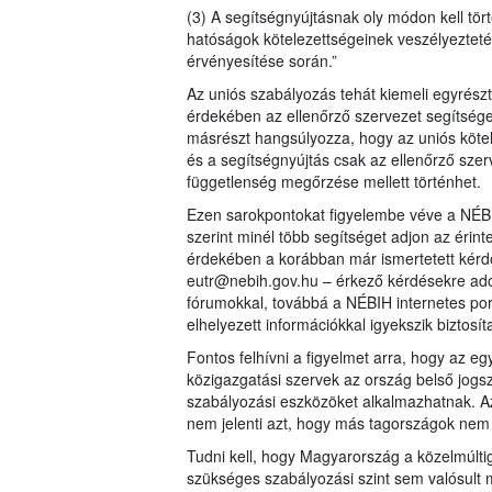
(3) A segítségnyújtásnak oly módon kell tört
hatóságok kötelezettségeinek veszélyezteté
érvényesítése során.”
Az uniós szabályozás tehát kiemeli egyrész
érdekében az ellenőrző szervezet segítséget
másrészt hangsúlyozza, hogy az uniós kötele
és a segítségnyújtás csak az ellenőrző szer
függetlenség megőrzése mellett történhet.
Ezen sarokpontokat figyelembe véve a NÉBI
szerint minél több segítséget adjon az érin
érdekében a korábban már ismertetett kérdő
eutr@nebih.gov.hu – érkező kérdésekre adot
fórumokkal, továbbá a NÉBIH internetes por
elhelyezett információkkal igyekszik biztosít
Fontos felhívni a figyelmet arra, hogy az
közigazgatási szervek az ország belső jogs
szabályozási eszközöket alkalmazhatnak. Az
nem jelenti azt, hogy más tagországok nem
Tudni kell, hogy Magyarország a közelmúlti
szükséges szabályozási szint sem valósult m