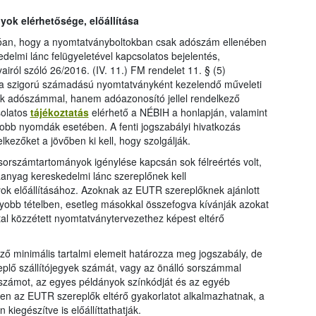
ok elérhetősége, előállítása
zóan, hogy a nyomtatványboltokban csak adószám ellenében
edelmi lánc felügyeletével kapcsolatos bejelentés,
airól szóló 26/2016. (IV. 11.) FM rendelet 11. § (5)
y a szigorú számadású nyomtatványként kezelendő műveleti
ak adószámmal, hanem adóazonosító jellel rendelkező
solatos
tájékoztatás
elérhető a NÉBIH a honlapján, valamint
gyobb nyomdák esetében. A fenti jogszabályi hivatkozás
lkezőket a jövőben ki kell, hogy szolgálják.
orszámtartományok igénylése kapcsán sok félreértés volt,
anyag kereskedelmi lánc szereplőnek kell
ok előállításához. Azoknak az EUTR szereplőknek ajánlott
gyobb tételben, esetleg másokkal összefogva kívánják azokat
ltal közzétett nyomtatványtervezethez képest eltérő
ző minimális tartalmi elemeit határozza meg jogszabály, de
plő szállítójegyek számát, vagy az önálló sorszámmal
yszámot, az egyes példányok színkódját és az egyéb
n az EUTR szereplők eltérő gyakorlatot alkalmazhatnak, a
kiegészítve is előállíttathatják.