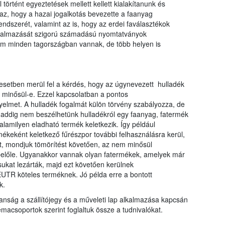
történt egyeztetések mellett kellett kialakítanunk és
az, hogy a hazai jogalkotás bevezette a faanyag
endszerét, valamint az is, hogy az erdei faválasztékok
alkalmazását szigorú számadású nyomtatványok
nem minden tagországban vannak, de több helyen is
setben merül fel a kérdés, hogy az úgynevezett hulladék
k minősül-e. Ezzel kapcsolatban a pontos
yelmet. A hulladék fogalmát külön törvény szabályozza, de
daddig nem beszélhetünk hulladékról egy faanyag, fatermék
lamilyen eladható termék keletkezik. Így például
ékeként keletkező fűrészpor további felhasználásra kerül,
st, mondjuk tömörítést követően, az nem minősül
belőle. Ugyanakkor vannak olyan fatermékek, amelyek már
sukat lezárták, majd ezt követően kerülnek
UTR köteles terméknek. Jó példa erre a bontott
k.
anság a szállítójegy és a műveleti lap alkalmazása kapcsán
acsoportok szerint foglaltuk össze a tudnivalókat.