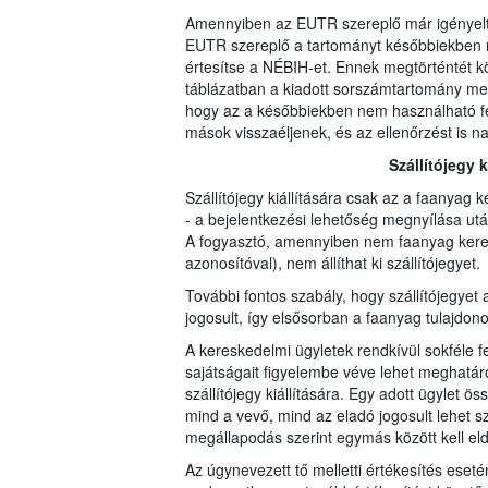
Amennyiben az EUTR szereplő már igényelt 
EUTR szereplő a tartományt későbbiekben ne
értesítse a NÉBIH-et. Ennek megtörténtét 
táblázatban a kiadott sorszámtartomány mel
hogy az a későbbiekben nem használható fe
mások visszaéljenek, és az ellenőrzést is na
Szállítójegy 
Szállítójegy kiállítására csak az a faanyag 
- a bejelentkezési lehetőség megnyílása utá
A fogyasztó, amennyiben nem faanyag keres
azonosítóval), nem állíthat ki szállítójegyet.
További fontos szabály, hogy szállítójegyet a
jogosult, így elsősorban a faanyag tulajdono
A kereskedelmi ügyletek rendkívül sokféle fel
sajátságait figyelembe véve lehet meghatáro
szállítójegy kiállítására. Egy adott ügylet ö
mind a vevő, mind az eladó jogosult lehet szál
megállapodás szerint egymás között kell eld
Az úgynevezett tő melletti értékesítés eseté