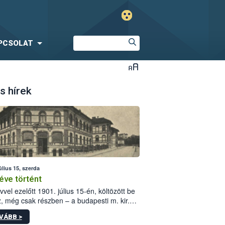
PCSOLAT
s hírek
úlius 15, szerda
éve történt
vvel ezelőtt 1901. július 15-én, költözött be
z, még csak részben – a budapesti m. kir.
i vetőmagvizsgáló állomás a Kis Rókus utca
VÁBB >
ám alatti, Czigler Győző által tervezett új