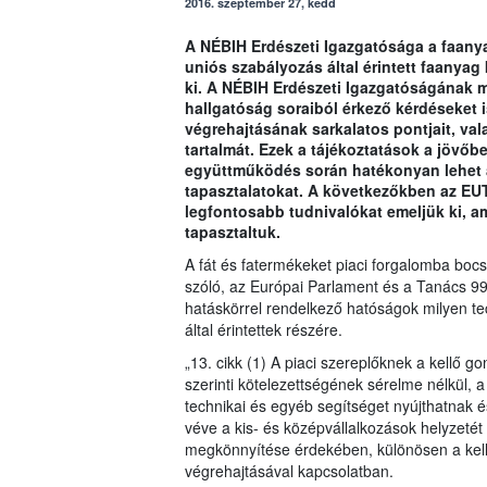
2016. szeptember 27, kedd
A NÉBIH Erdészeti Igazgatósága a faanya
uniós szabályozás által érintett faanyag
ki. A NÉBIH Erdészeti Igazgatóságának m
hallgatóság soraiból érkező kérdéseket 
végrehajtásának sarkalatos pontjait, val
tartalmát. Ezek a tájékoztatások a jövőb
együttműködés során hatékonyan lehet á
tapasztalatokat. A következőkben az EU
legfontosabb tudnivalókat emeljük ki, 
tapasztaltuk.
A fát és fatermékeket piaci forgalomba boc
szóló, az Európai Parlament és a Tanács 9
hatáskörrel rendelkező hatóságok milyen te
által érintettek részére.
„13. cikk (1) A piaci szereplőknek a kellő 
szerinti kötelezettségének sérelme nélkül, 
technikai és egyéb segítséget nyújthatnak é
véve a kis- és középvállalkozások helyzetét
megkönnyítése érdekében, különösen a kell
végrehajtásával kapcsolatban.