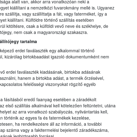
tsága alatt van, akkor arra vonatkozóan neki a
ójegyet kiállítani a nemzetközi fuvarokmány mellé is. Ugyanez
szállítja, vagy szállíttatja a fát, vagy faterméket, így a
et kiállítani. Külföldre történő szállítás esetében
 kitöltésre, csak a külföldi vevő neve és székhelye, de
llítójegy, nem csak a magyarországi szakaszra.
állítójegy tartalma
t képező erdei faválaszték egy alkalommal történő
nélkül, kizárólag birtokbaadást igazoló dokumentumként nem
vő erdei faválaszték kiadásának, birtokba adásának
asználni, hanem a birtokba adást, a termék őrzésével,
kapcsolatos felelősségi viszonyokat rögzítő egyéb
 a fásításból eredő faanyag esetében a záradékolt
 első szállítás alkalmával kell kötelezően feltüntetni, utána
elyet az arra vonatkozó szabályozás, nyilvántartás kell,
 történik az egyes fa és fatermékek kezelése,
sen, ha rendelkezésre áll az információ, a további
ti lap száma vagy a fakitermelési bejelentő záradékszáma,
ásának legbiztosabb forrásai.