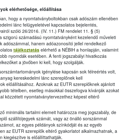
ok elérhetősége, előállítása
zóan, hogy a nyomtatványboltokban csak adószám ellenében
edelmi lánc felügyeletével kapcsolatos bejelentés,
airól szóló 26/2016. (IV. 11.) FM rendelet 11. § (5)
y a szigorú számadású nyomtatványként kezelendő műveleti
ak adószámmal, hanem adóazonosító jellel rendelkező
solatos
tájékoztatás
elérhető a NÉBIH a honlapján, valamint
gyobb nyomdák esetében. A fenti jogszabályi hivatkozás
lkezőket a jövőben ki kell, hogy szolgálják.
orszámtartományok igénylése kapcsán sok félreértés volt,
anyag kereskedelmi lánc szereplőnek kell
ok előállításához. Azoknak az EUTR szereplőknek ajánlott
gyobb tételben, esetleg másokkal összefogva kívánják azokat
ltal közzétett nyomtatványtervezethez képest eltérő
ző minimális tartalmi elemeit határozza meg jogszabály, de
plő szállítójegyek számát, vagy az önálló sorszámmal
yszámot, az egyes példányok színkódját és az egyéb
n az EUTR szereplők eltérő gyakorlatot alkalmazhatnak, a
kiegészítve is előállíttathatják.