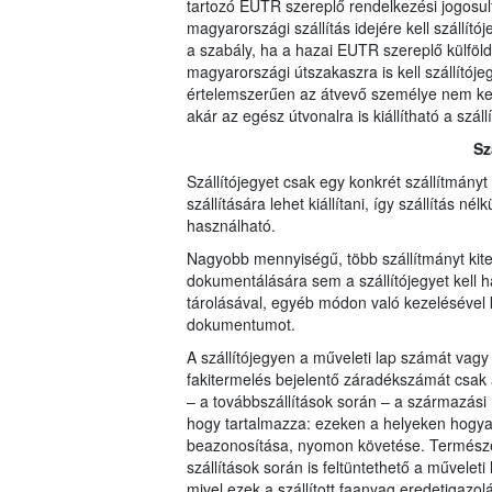
tartozó EUTR szereplő rendelkezési jogosul
magyarországi szállítás idejére kell szállít
a szabály, ha a hazai EUTR szereplő külföldre 
magyarországi útszakaszra is kell szállítójegy
értelemszerűen az átvevő személye nem kerül
akár az egész útvonalra is kiállítható a szá
Sz
Szállítójegyet csak egy konkrét szállítmány
szállítására lehet kiállítani, így szállítás 
használható.
Nagyobb mennyiségű, több szállítmányt kite
dokumentálására sem a szállítójegyet kell h
tárolásával, egyéb módon való kezelésével 
dokumentumot.
A szállítójegyen a műveleti lap számát vagy
fakitermelés bejelentő záradékszámát csak az
– a továbbszállítások során – a származási h
hogy tartalmazza: ezeken a helyeken hogyan
beazonosítása, nyomon követése. Természete
szállítások során is feltüntethető a művele
mivel ezek a szállított faanyag eredetigazol