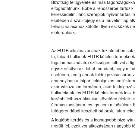
Bizottság felügyelete és más tagországokkal 
elfogadtatnunk. Ebbe a rendszerbe tartozik 
kereskedelmi lánc szereplők nyilvántartási r
esetében a szállítójegy és a műveleti lap 
felhasználásához kötötte. Ilyen eszközök 
előfordulnak.
Az EUTR alkalmazásának tekintetében sok e
fa, faipari hulladék EUTR köteles termékne
fogalomhasználatra szükséges felhívni a fig
egyszerűsítve azt lehet mondani, hogy min
esetében, amíg annak feldolgozása során va
amennyiben a faipari feldolgozás mellékterm
akár változatlan formában, akár feldolgozá
hulladéknak, és EUTR köteles termék lesz 
korábbi felhasználásukat követően életciklu
újrahasznosításra, és így nem minősülnek E
tetőgerendából készített bútorok, faterméke
A legtöbb kérdés és a legnagyobb bizonytal
merült fel, ezek vonatkozásában nagyobb tém