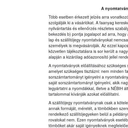
A nyomtatvány
Több esetben érkezett jelzés arra vonatko
szolgálják ki a vásárlókat. A faanyag keresk
nyilvántartás és ellenőrzés részletes szabály
bekezdés b) pontja jogalapot ad arra, hog
lap és szállítójegy nyomtatványokat nemcs
személyek is megvásárolják. Az ezzel kapc
közvetlen tájékoztatásra is sor került a na
alapján a kizárólag adóazonosító jellel rende
A nyomtatványok előállításához szükséges s
amelyet szükséges tisztázni: nem minden fa
sorszámtartományt igényelni a nyomtatvány
saját sorszámtartományt igényelni, akik na
legyártatni a nyomdákkal, illetve a NÉBIH á
tartalommal kívánják azokat előállítatni.
A szállítójegy nyomtatványnak csak a kötele
annak formáját, méretét, a tömbökben szere
rendelkező szállítójegyeken belül a példán
rovatokat nem. Ezen nyomtatványok esetébe
tömböket akár saját igényeiknek megfelelően 