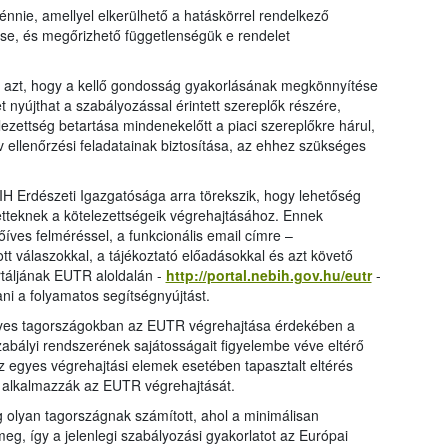
énnie, amellyel elkerülhető a hatáskörrel rendelkező
se, és megőrizhető függetlenségük e rendelet
t azt, hogy a kellő gondosság gyakorlásának megkönnyítése
 nyújthat a szabályozással érintett szereplők részére,
zettség betartása mindenekelőtt a piaci szereplőkre hárul,
v ellenőrzési feladatainak biztosítása, az ehhez szükséges
H Erdészeti Igazgatósága arra törekszik, hogy lehetőség
tetteknek a kötelezettségeik végrehajtásához. Ennek
íves felméréssel, a funkcionális email címre –
t válaszokkal, a tájékoztató előadásokkal és azt követő
táljának EUTR aloldalán -
http://portal.nebih.gov.hu/eutr
-
ani a folyamatos segítségnyújtást.
 egyes tagországokban az EUTR végrehajtása érdekében a
zabályi rendszerének sajátosságait figyelembe véve eltérő
 egyes végrehajtási elemek esetében tapasztalt eltérés
 alkalmazzák az EUTR végrehajtását.
g olyan tagországnak számított, ahol a minimálisan
eg, így a jelenlegi szabályozási gyakorlatot az Európai