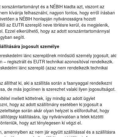
sorszámtartományt és a NÉBIH kiadta azt, viszont az
m kívánja felhasználni, nagyon fontos, hogy erről írásban
követően a NÉBIH honlapján nyilvánosságra hozott
lől az EUTR szereplő neve törlésre kerül, és megjelenik,
l. Ezzel elkerülhető, hogy az adott sorszámtartománnyal
gyban segíti.
kiállítására jogosult személye
kereskedelmi lánc szereplőnek minősülő személy jogosult, aki
n – regisztrált és EUTR technikai azonosítóval rendelkezik.
kedelmi lánc szereplő (azaz nem rendelkezik technikai
z állíthat ki, aki a szállítás során a faanyaggal rendelkezni
sa, de más jogcímen is szerezhet valaki ilyen jogosultságot.
tétel mellett köttetnek, így mindig az adott ügylet
zni, hogy az adott szállítmány esetében ki jogosult a
sszetettsége során akár olyan helyzet is előfordulhat, hogy
lítójegy kiállítására, így nyilvánvalóan a felek közötti
önteniük, hogy azt ténylegesen ki végzi el.
n, amennyiben az nem jár együtt szállítással és a szállításra