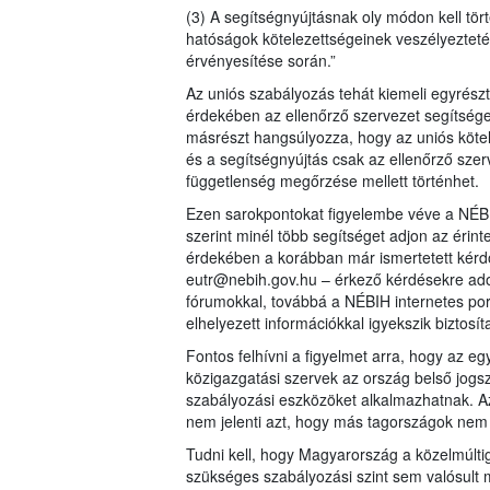
(3) A segítségnyújtásnak oly módon kell tört
hatóságok kötelezettségeinek veszélyezteté
érvényesítése során.”
Az uniós szabályozás tehát kiemeli egyrész
érdekében az ellenőrző szervezet segítséget
másrészt hangsúlyozza, hogy az uniós kötele
és a segítségnyújtás csak az ellenőrző szer
függetlenség megőrzése mellett történhet.
Ezen sarokpontokat figyelembe véve a NÉBI
szerint minél több segítséget adjon az érin
érdekében a korábban már ismertetett kérdő
eutr@nebih.gov.hu – érkező kérdésekre adot
fórumokkal, továbbá a NÉBIH internetes por
elhelyezett információkkal igyekszik biztosít
Fontos felhívni a figyelmet arra, hogy az
közigazgatási szervek az ország belső jogs
szabályozási eszközöket alkalmazhatnak. Az
nem jelenti azt, hogy más tagországok nem
Tudni kell, hogy Magyarország a közelmúlti
szükséges szabályozási szint sem valósult m