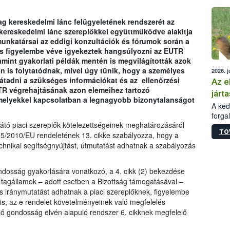
épüle
g kereskedelmi lánc felügyeletének rendszerét az
 kereskedelmi lánc szereplőkkel együttműködve alakítja
unkatársai az eddigi konzultációk és fórumok során a
is figyelembe véve igyekeztek hangsúlyozni az EUTR
amint gyakorlati példák mentén is megvilágították azok
en is folytatódnak, mivel úgy tűnik, hogy a személyes
2026. j
tadni a szükséges információkat és az ellenőrzési
Az e
TR végrehajtásának azon elemeihez tartozó
járta
amelyekkel kapcsolatban a legnagyobb bizonytalanságot
A kedv
forga
sátó piaci szereplők kötelezettségeinek meghatározásáról
Korm.
TO
sérül
95/2010/EU rendeletének 13. cikke szabályozza, hogy a
felme
chnikai segítségnyújtást, útmutatást adhatnak a szabályozás
veszé
Ezen 
gondosság gyakorlására vonatkozó, a 4. cikk (2) bekezdése
vonni
a tagállamok – adott esetben a Bizottság támogatásával –
jártas
s iránymutatást adhatnak a piaci szereplőknek, figyelembe
 is, az e rendelet követelményeinek való megfelelés
ő gondosság elvén alapuló rendszer 6. cikknek megfelelő