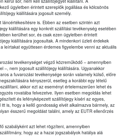
kerül sor, nem kell szállítójegyet kiállítani. A
ező ügyletben érintett szereplők jogállása és kölcsönös
ítójegy kiállítására jogosult személy.
láncértékesítésre is. Ebben az esetben szintén azt
egy kiállítására egy konkrét szállítási tevékenység esetében
ében kerülhet sor, és csak ezen ügyletben érintett
ójegy kiállítására jogosultak. A mindenkori üzleti érdekek
gy a leírtakat együttesen érdemes figyelembe venni az aktuális
fuvarozási tevékenységet végző közreműködő – amennyiben
 –, nem jogosult szállítójegy kiállítására. Ugyanakkor
aros a fuvarozási tevékenysége során valamely külső, előre
megszakítására kényszerül, esetleg a korábbi egy tételű
bszállítani, akkor ezt az eseményt értelemszerűen lehet és
jegyzés rovatába felvezetve. Ilyen esetben megoldás lehet
észített és lefényképezett szállítójegy kíséri az egyes,
 itt is, hogy a kellő gondosság elvét alkalmazva bármely, az
 olyan ésszerű megoldást találni, amely az EUTR ellenőrzés
 fő szabályként azt lehet rögzíteni, amennyiben
zállítmány, hogy az a hazai jogszabályok hatálya alá