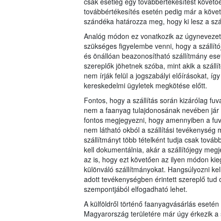
csak esetleg egy továbbértékesítést követően 
továbbértékesítés esetén pedig már a követk
szándéka határozza meg, hogy ki lesz a száll
Analóg módon ez vonatkozik az úgynevezett 
szükséges figyelembe venni, hogy a szállítój
és önállóan beazonosítható szállítmány eset
szereplők jöhetnek szóba, mint akik a szállít
nem írják felül a jogszabályi előírásokat, í
kereskedelmi ügyletek megkötése előtt.
Fontos, hogy a szállítás során kizárólag 
nem a faanyag tulajdonosának nevében jár el
fontos megjegyezni, hogy amennyiben a fuv
nem látható okból a szállítási tevékenység 
szállítmányt több tételként tudja csak továb
kell dokumentálnia, akár a szállítójegy meg
az is, hogy ezt követően az ilyen módon kieg
különváló szállítmányokat. Hangsúlyozni kell
adott tevékenységben érintett szereplő tud
szempontjából elfogadható lehet.
A külföldről történő faanyagvásárlás esetén
Magyarország területére már úgy érkezik a s