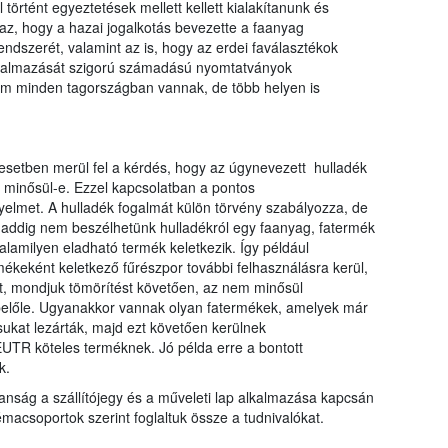
történt egyeztetések mellett kellett kialakítanunk és
az, hogy a hazai jogalkotás bevezette a faanyag
endszerét, valamint az is, hogy az erdei faválasztékok
alkalmazását szigorú számadású nyomtatványok
nem minden tagországban vannak, de több helyen is
setben merül fel a kérdés, hogy az úgynevezett hulladék
k minősül-e. Ezzel kapcsolatban a pontos
yelmet. A hulladék fogalmát külön törvény szabályozza, de
daddig nem beszélhetünk hulladékról egy faanyag, fatermék
lamilyen eladható termék keletkezik. Így például
ékeként keletkező fűrészpor további felhasználásra kerül,
st, mondjuk tömörítést követően, az nem minősül
belőle. Ugyanakkor vannak olyan fatermékek, amelyek már
sukat lezárták, majd ezt követően kerülnek
UTR köteles terméknek. Jó példa erre a bontott
k.
anság a szállítójegy és a műveleti lap alkalmazása kapcsán
acsoportok szerint foglaltuk össze a tudnivalókat.