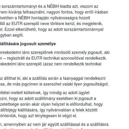
sorszámtartományt és a NÉBIH kiadta azt, viszont az
m kívánja felhasználni, nagyon fontos, hogy erről írásban
követően a NÉBIH honlapján nyilvánosságra hozott
lől az EUTR szereplő neve törlésre kerül, és megjelenik,
l. Ezzel elkerülhető, hogy az adott sorszámtartománnyal
gyban segíti.
kiállítására jogosult személye
kereskedelmi lánc szereplőnek minősülő személy jogosult, aki
n – regisztrált és EUTR technikai azonosítóval rendelkezik.
kedelmi lánc szereplő (azaz nem rendelkezik technikai
z állíthat ki, aki a szállítás során a faanyaggal rendelkezni
sa, de más jogcímen is szerezhet valaki ilyen jogosultságot.
tétel mellett köttetnek, így mindig az adott ügylet
zni, hogy az adott szállítmány esetében ki jogosult a
sszetettsége során akár olyan helyzet is előfordulhat, hogy
lítójegy kiállítására, így nyilvánvalóan a felek közötti
önteniük, hogy azt ténylegesen ki végzi el.
n, amennyiben az nem jár együtt szállítással és a szállításra