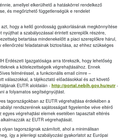
énnie, amellyel elkerülhető a hatáskörrel rendelkező
se, és megőrizhető függetlenségük e rendelet
t azt, hogy a kellő gondosság gyakorlásának megkönnyítése
 nyújthat a szabályozással érintett szereplők részére,
zettség betartása mindenekelőtt a piaci szereplőkre hárul,
v ellenőrzési feladatainak biztosítása, az ehhez szükséges
H Erdészeti Igazgatósága arra törekszik, hogy lehetőség
tetteknek a kötelezettségeik végrehajtásához. Ennek
íves felméréssel, a funkcionális email címre –
t válaszokkal, a tájékoztató előadásokkal és azt követő
táljának EUTR aloldalán -
http://portal.nebih.gov.hu/eutr
-
ani a folyamatos segítségnyújtást.
 egyes tagországokban az EUTR végrehajtása érdekében a
zabályi rendszerének sajátosságait figyelembe véve eltérő
 egyes végrehajtási elemek esetében tapasztalt eltérés
 alkalmazzák az EUTR végrehajtását.
g olyan tagországnak számított, ahol a minimálisan
eg, így a jelenlegi szabályozási gyakorlatot az Európai