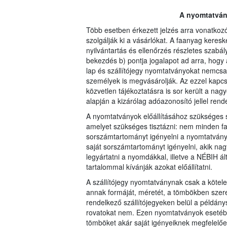
A nyomtatvány
Több esetben érkezett jelzés arra vonatko
szolgálják ki a vásárlókat. A faanyag keresk
nyilvántartás és ellenőrzés részletes szabály
bekezdés b) pontja jogalapot ad arra, hog
lap és szállítójegy nyomtatványokat nemcs
személyek is megvásárolják. Az ezzel kapc
közvetlen tájékoztatásra is sor került a na
alapján a kizárólag adóazonosító jellel rende
A nyomtatványok előállításához szükséges s
amelyet szükséges tisztázni: nem minden fa
sorszámtartományt igényelni a nyomtatvány
saját sorszámtartományt igényelni, akik na
legyártatni a nyomdákkal, illetve a NÉBIH á
tartalommal kívánják azokat előállítatni.
A szállítójegy nyomtatványnak csak a kötele
annak formáját, méretét, a tömbökben szere
rendelkező szállítójegyeken belül a példán
rovatokat nem. Ezen nyomtatványok esetébe
tömböket akár saját igényeiknek megfelelően 