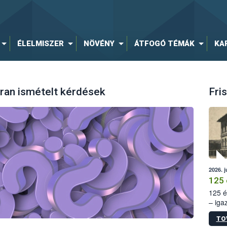
ÉLELMISZER
NÖVÉNY
ÁTFOGÓ TÉMÁK
KA
ran ismételt kérdések
Fris
2026. j
125 
125 é
– iga
állam
TO
15. sz