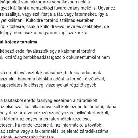
tsága alatt van, akkor arra vonatkozóan neki a
ójegyet kiállítani a nemzetközi fuvarokmány mellé is. Ugyanez
szállítja, vagy szállíttatja a fát, vagy faterméket, így a
et kiállítani. Külföldre történő szállítás esetében
 kitöltésre, csak a külföldi vevő neve és székhelye, de
llítójegy, nem csak a magyarországi szakaszra.
állítójegy tartalma
t képező erdei faválaszték egy alkalommal történő
nélkül, kizárólag birtokbaadást igazoló dokumentumként nem
vő erdei faválaszték kiadásának, birtokba adásának
asználni, hanem a birtokba adást, a termék őrzésével,
kapcsolatos felelősségi viszonyokat rögzítő egyéb
 a fásításból eredő faanyag esetében a záradékolt
 első szállítás alkalmával kell kötelezően feltüntetni, utána
elyet az arra vonatkozó szabályozás, nyilvántartás kell,
 történik az egyes fa és fatermékek kezelése,
sen, ha rendelkezésre áll az információ, a további
ti lap száma vagy a fakitermelési bejelentő záradékszáma,
ásának legbiztosabb forrásai.