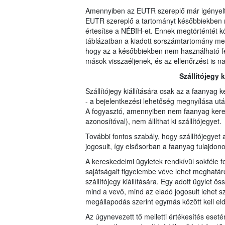
Amennyiben az EUTR szereplő már igényelt 
EUTR szereplő a tartományt későbbiekben ne
értesítse a NÉBIH-et. Ennek megtörténtét 
táblázatban a kiadott sorszámtartomány mel
hogy az a későbbiekben nem használható fe
mások visszaéljenek, és az ellenőrzést is na
Szállítójegy 
Szállítójegy kiállítására csak az a faanyag 
- a bejelentkezési lehetőség megnyílása utá
A fogyasztó, amennyiben nem faanyag keres
azonosítóval), nem állíthat ki szállítójegyet.
További fontos szabály, hogy szállítójegyet a
jogosult, így elsősorban a faanyag tulajdono
A kereskedelmi ügyletek rendkívül sokféle fel
sajátságait figyelembe véve lehet meghatáro
szállítójegy kiállítására. Egy adott ügylet ö
mind a vevő, mind az eladó jogosult lehet szál
megállapodás szerint egymás között kell eld
Az úgynevezett tő melletti értékesítés eseté