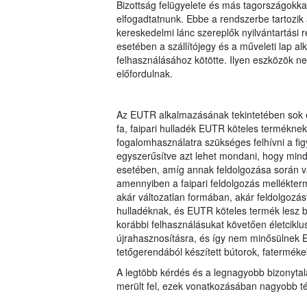
Bizottság felügyelete és más tagországokkal 
elfogadtatnunk. Ebbe a rendszerbe tartozik 
kereskedelmi lánc szereplők nyilvántartási r
esetében a szállítójegy és a műveleti lap 
felhasználásához kötötte. Ilyen eszközök 
előfordulnak.
Az EUTR alkalmazásának tekintetében sok e
fa, faipari hulladék EUTR köteles termékne
fogalomhasználatra szükséges felhívni a fig
egyszerűsítve azt lehet mondani, hogy min
esetében, amíg annak feldolgozása során va
amennyiben a faipari feldolgozás mellékterm
akár változatlan formában, akár feldolgozá
hulladéknak, és EUTR köteles termék lesz 
korábbi felhasználásukat követően életciklu
újrahasznosításra, és így nem minősülnek E
tetőgerendából készített bútorok, faterméke
A legtöbb kérdés és a legnagyobb bizonytal
merült fel, ezek vonatkozásában nagyobb tém