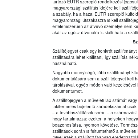
tartozó EUTR szereplő rendelkezési jogosul
magyarországi szállítás idejére kell szállít
a szabály, ha a hazai EUTR szereplő külföldre 
magyarországi útszakaszra is kell szállítójegy
értelemszerűen az átvevő személye nem kerül
akár az egész útvonalra is kiállítható a szá
Sz
Szállítójegyet csak egy konkrét szállítmány
szállítására lehet kiállítani, így szállítás 
használható.
Nagyobb mennyiségű, több szállítmányt kite
dokumentálására sem a szállítójegyet kell h
tárolásával, egyéb módon való kezelésével 
dokumentumot.
A szállítójegyen a műveleti lap számát vagy
fakitermelés bejelentő záradékszámát csak az
– a továbbszállítások során – a származási h
hogy tartalmazza: ezeken a helyeken hogyan
beazonosítása, nyomon követése. Természete
szállítások során is feltüntethető a művele
mivel ezek a szállított faanyag eredetigazol