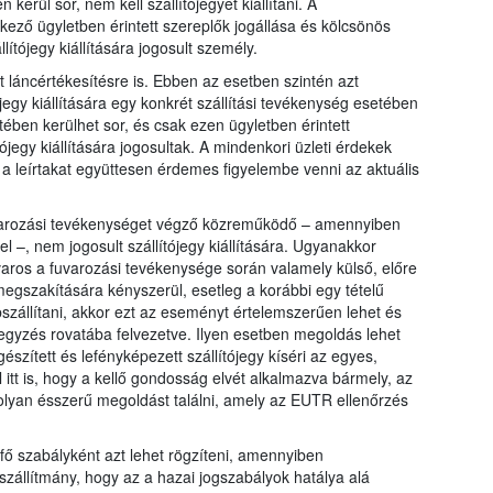
kerül sor, nem kell szállítójegyet kiállítani. A
ező ügyletben érintett szereplők jogállása és kölcsönös
ítójegy kiállítására jogosult személy.
láncértékesítésre is. Ebben az esetben szintén azt
egy kiállítására egy konkrét szállítási tevékenység esetében
ében kerülhet sor, és csak ezen ügyletben érintett
ójegy kiállítására jogosultak. A mindenkori üzleti érdekek
gy a leírtakat együttesen érdemes figyelembe venni az aktuális
fuvarozási tevékenységet végző közreműködő – amennyiben
 –, nem jogosult szállítójegy kiállítására. Ugyanakkor
aros a fuvarozási tevékenysége során valamely külső, előre
megszakítására kényszerül, esetleg a korábbi egy tételű
bszállítani, akkor ezt az eseményt értelemszerűen lehet és
jegyzés rovatába felvezetve. Ilyen esetben megoldás lehet
észített és lefényképezett szállítójegy kíséri az egyes,
 itt is, hogy a kellő gondosság elvét alkalmazva bármely, az
 olyan ésszerű megoldást találni, amely az EUTR ellenőrzés
 fő szabályként azt lehet rögzíteni, amennyiben
zállítmány, hogy az a hazai jogszabályok hatálya alá