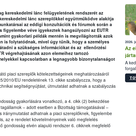
épüle
g kereskedelmi lánc felügyeletének rendszerét az
 kereskedelmi lánc szereplőkkel együttműködve alakítja
unkatársai az eddigi konzultációk és fórumok során a
is figyelembe véve igyekeztek hangsúlyozni az EUTR
amint gyakorlati példák mentén is megvilágították azok
en is folytatódnak, mivel úgy tűnik, hogy a személyes
2026. j
tadni a szükséges információkat és az ellenőrzési
Az e
TR végrehajtásának azon elemeihez tartozó
járta
amelyekkel kapcsolatban a legnagyobb bizonytalanságot
A kedv
forga
sátó piaci szereplők kötelezettségeinek meghatározásáról
Korm.
TO
sérül
95/2010/EU rendeletének 13. cikke szabályozza, hogy a
felme
chnikai segítségnyújtást, útmutatást adhatnak a szabályozás
veszé
Ezen 
gondosság gyakorlására vonatkozó, a 4. cikk (2) bekezdése
vonni
a tagállamok – adott esetben a Bizottság támogatásával –
jártas
s iránymutatást adhatnak a piaci szereplőknek, figyelembe
 is, az e rendelet követelményeinek való megfelelés
ő gondosság elvén alapuló rendszer 6. cikknek megfelelő