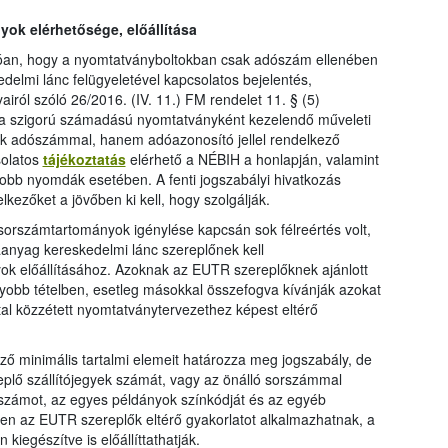
ok elérhetősége, előállítása
zóan, hogy a nyomtatványboltokban csak adószám ellenében
edelmi lánc felügyeletével kapcsolatos bejelentés,
airól szóló 26/2016. (IV. 11.) FM rendelet 11. § (5)
y a szigorú számadású nyomtatványként kezelendő műveleti
ak adószámmal, hanem adóazonosító jellel rendelkező
solatos
tájékoztatás
elérhető a NÉBIH a honlapján, valamint
gyobb nyomdák esetében. A fenti jogszabályi hivatkozás
lkezőket a jövőben ki kell, hogy szolgálják.
orszámtartományok igénylése kapcsán sok félreértés volt,
anyag kereskedelmi lánc szereplőnek kell
ok előállításához. Azoknak az EUTR szereplőknek ajánlott
gyobb tételben, esetleg másokkal összefogva kívánják azokat
ltal közzétett nyomtatványtervezethez képest eltérő
ző minimális tartalmi elemeit határozza meg jogszabály, de
plő szállítójegyek számát, vagy az önálló sorszámmal
yszámot, az egyes példányok színkódját és az egyéb
n az EUTR szereplők eltérő gyakorlatot alkalmazhatnak, a
kiegészítve is előállíttathatják.