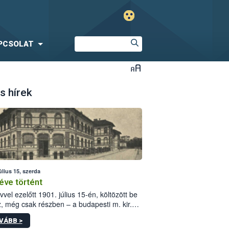
PCSOLAT
s hírek
úlius 15, szerda
éve történt
vvel ezelőtt 1901. július 15-én, költözött be
z, még csak részben – a budapesti m. kir.
i vetőmagvizsgáló állomás a Kis Rókus utca
VÁBB >
ám alatti, Czigler Győző által tervezett új