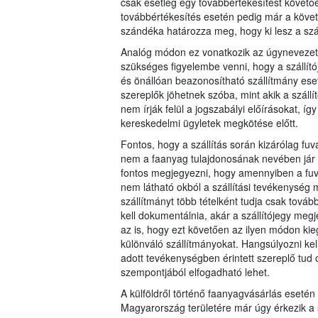
csak esetleg egy továbbértékesítést követően 
továbbértékesítés esetén pedig már a követk
szándéka határozza meg, hogy ki lesz a száll
Analóg módon ez vonatkozik az úgynevezett 
szükséges figyelembe venni, hogy a szállítój
és önállóan beazonosítható szállítmány eset
szereplők jöhetnek szóba, mint akik a szállít
nem írják felül a jogszabályi előírásokat, í
kereskedelmi ügyletek megkötése előtt.
Fontos, hogy a szállítás során kizárólag 
nem a faanyag tulajdonosának nevében jár el
fontos megjegyezni, hogy amennyiben a fuv
nem látható okból a szállítási tevékenység 
szállítmányt több tételként tudja csak továb
kell dokumentálnia, akár a szállítójegy meg
az is, hogy ezt követően az ilyen módon kieg
különváló szállítmányokat. Hangsúlyozni kell
adott tevékenységben érintett szereplő tud
szempontjából elfogadható lehet.
A külföldről történő faanyagvásárlás esetén
Magyarország területére már úgy érkezik a s