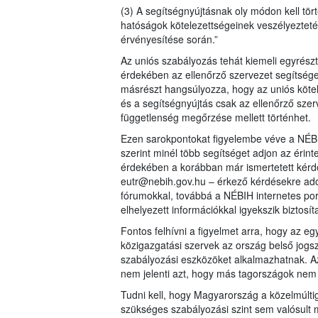
(3) A segítségnyújtásnak oly módon kell tört
hatóságok kötelezettségeinek veszélyezteté
érvényesítése során.”
Az uniós szabályozás tehát kiemeli egyrész
érdekében az ellenőrző szervezet segítséget
másrészt hangsúlyozza, hogy az uniós kötele
és a segítségnyújtás csak az ellenőrző szer
függetlenség megőrzése mellett történhet.
Ezen sarokpontokat figyelembe véve a NÉBI
szerint minél több segítséget adjon az érin
érdekében a korábban már ismertetett kérdő
eutr@nebih.gov.hu – érkező kérdésekre adot
fórumokkal, továbbá a NÉBIH internetes por
elhelyezett információkkal igyekszik biztosít
Fontos felhívni a figyelmet arra, hogy az
közigazgatási szervek az ország belső jogs
szabályozási eszközöket alkalmazhatnak. Az
nem jelenti azt, hogy más tagországok nem
Tudni kell, hogy Magyarország a közelmúlti
szükséges szabályozási szint sem valósult m