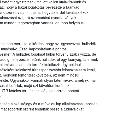
történt egyeztetések mellett kellett kialakítanunk és
az, hogy a hazai jogalkotás bevezette a faanyag
endszerét, valamint az is, hogy az erdei faválasztékok
alkalmazását szigorú számadású nyomtatványok
nem minden tagországban vannak, de több helyen is
setben merül fel a kérdés, hogy az úgynevezett hulladék
k minősül-e. Ezzel kapcsolatban a pontos
yelmet. A hulladék fogalmát külön törvény szabályozza, de
daddig nem beszélhetünk hulladékról egy faanyag, fatermék
lamilyen eladható termék keletkezik. Így például
ékeként keletkező fűrészpor további felhasználásra kerül,
st, mondjuk tömörítést követően, az nem minősül
belőle. Ugyanakkor vannak olyan fatermékek, amelyek már
sukat lezárták, majd ezt követően kerülnek
UTR köteles terméknek. Jó példa erre a bontott
k.
anság a szállítójegy és a műveleti lap alkalmazása kapcsán
acsoportok szerint foglaltuk össze a tudnivalókat.