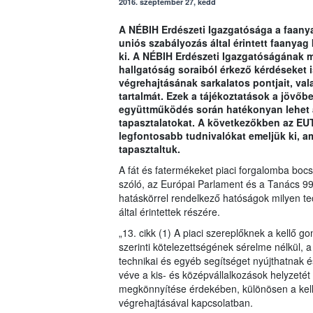
2016. szeptember 27, kedd
A NÉBIH Erdészeti Igazgatósága a faanya
uniós szabályozás által érintett faanyag
ki. A NÉBIH Erdészeti Igazgatóságának m
hallgatóság soraiból érkező kérdéseket 
végrehajtásának sarkalatos pontjait, val
tartalmát. Ezek a tájékoztatások a jövőb
együttműködés során hatékonyan lehet á
tapasztalatokat. A következőkben az EU
legfontosabb tudnivalókat emeljük ki, 
tapasztaltuk.
A fát és fatermékeket piaci forgalomba boc
szóló, az Európai Parlament és a Tanács 9
hatáskörrel rendelkező hatóságok milyen te
által érintettek részére.
„13. cikk (1) A piaci szereplőknek a kellő 
szerinti kötelezettségének sérelme nélkül, 
technikai és egyéb segítséget nyújthatnak é
véve a kis- és középvállalkozások helyzetét
megkönnyítése érdekében, különösen a kell
végrehajtásával kapcsolatban.