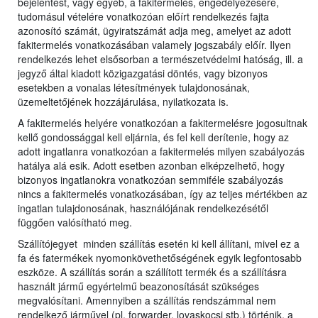
bejelentést, vagy egyéb, a fakitermelés, engedélyezésére,
tudomásul vételére vonatkozóan előírt rendelkezés fajta
azonosító számát, ügyiratszámát adja meg, amelyet az adott
fakitermelés vonatkozásában valamely jogszabály előír. Ilyen
rendelkezés lehet elsősorban a természetvédelmi hatóság, ill. a
jegyző által kiadott közigazgatási döntés, vagy bizonyos
esetekben a vonalas létesítmények tulajdonosának,
üzemeltetőjének hozzájárulása, nyilatkozata is.
A fakitermelés helyére vonatkozóan a fakitermelésre jogosultnak
kellő gondossággal kell eljárnia, és fel kell derítenie, hogy az
adott ingatlanra vonatkozóan a fakitermelés milyen szabályozás
hatálya alá esik. Adott esetben azonban elképzelhető, hogy
bizonyos ingatlanokra vonatkozóan semmiféle szabályozás
nincs a fakitermelés vonatkozásában, így az teljes mértékben az
ingatlan tulajdonosának, használójának rendelkezésétől
függően valósítható meg.
Szállítójegyet minden szállítás esetén ki kell állítani, mivel ez a
fa és fatermékek nyomonkövethetőségének egyik legfontosabb
eszköze. A szállítás során a szállított termék és a szállításra
használt jármű egyértelmű beazonosítását szükséges
megvalósítani. Amennyiben a szállítás rendszámmal nem
rendelkező járművel (pl. forwarder, lovaskocsi stb.) történik, a