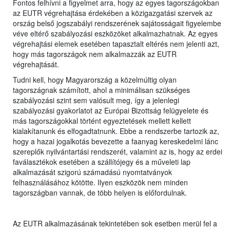
Fontos felhívni a figyelmet arra, hogy az egyes tagországokban
az EUTR végrehajtása érdekében a közigazgatási szervek az
ország belső jogszabályi rendszerének sajátosságait figyelembe
véve eltérő szabályozási eszközöket alkalmazhatnak. Az egyes
végrehajtási elemek esetében tapasztalt eltérés nem jelenti azt,
hogy más tagországok nem alkalmazzák az EUTR
végrehajtását.
Tudni kell, hogy Magyarország a közelmúltig olyan
tagországnak számított, ahol a minimálisan szükséges
szabályozási szint sem valósult meg, így a jelenlegi
szabályozási gyakorlatot az Európai Bizottság felügyelete és
más tagországokkal történt egyeztetések mellett kellett
kialakítanunk és elfogadtatnunk. Ebbe a rendszerbe tartozik az,
hogy a hazai jogalkotás bevezette a faanyag kereskedelmi lánc
szereplők nyilvántartási rendszerét, valamint az is, hogy az erdei
faválasztékok esetében a szállítójegy és a műveleti lap
alkalmazását szigorú számadású nyomtatványok
felhasználásához kötötte. Ilyen eszközök nem minden
tagországban vannak, de több helyen is előfordulnak.
Az EUTR alkalmazásának tekintetében sok esetben merül fel a