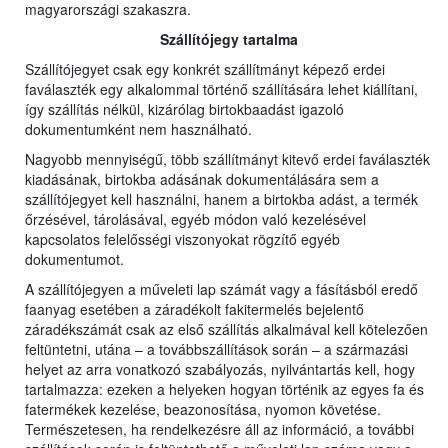
magyarországi szakaszra.
Szállítójegy tartalma
Szállítójegyet csak egy konkrét szállítmányt képező erdei
faválaszték egy alkalommal történő szállítására lehet kiállítani,
így szállítás nélkül, kizárólag birtokbaadást igazoló
dokumentumként nem használható.
Nagyobb mennyiségű, több szállítmányt kitevő erdei faválaszték
kiadásának, birtokba adásának dokumentálására sem a
szállítójegyet kell használni, hanem a birtokba adást, a termék
őrzésével, tárolásával, egyéb módon való kezelésével
kapcsolatos felelősségi viszonyokat rögzítő egyéb
dokumentumot.
A szállítójegyen a műveleti lap számát vagy a fásításból eredő
faanyag esetében a záradékolt fakitermelés bejelentő
záradékszámát csak az első szállítás alkalmával kell kötelezően
feltüntetni, utána – a továbbszállítások során – a származási
helyet az arra vonatkozó szabályozás, nyilvántartás kell, hogy
tartalmazza: ezeken a helyeken hogyan történik az egyes fa és
fatermékek kezelése, beazonosítása, nyomon követése.
Természetesen, ha rendelkezésre áll az információ, a további