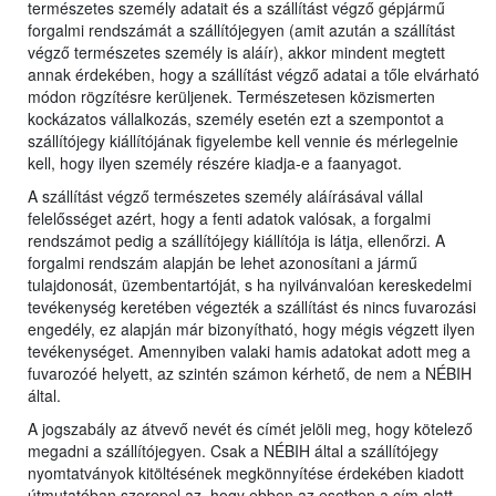
természetes személy adatait és a szállítást végző gépjármű
forgalmi rendszámát a szállítójegyen (amit azután a szállítást
végző természetes személy is aláír), akkor mindent megtett
annak érdekében, hogy a szállítást végző adatai a tőle elvárható
módon rögzítésre kerüljenek. Természetesen közismerten
kockázatos vállalkozás, személy esetén ezt a szempontot a
szállítójegy kiállítójának figyelembe kell vennie és mérlegelnie
kell, hogy ilyen személy részére kiadja-e a faanyagot.
A szállítást végző természetes személy aláírásával vállal
felelősséget azért, hogy a fenti adatok valósak, a forgalmi
rendszámot pedig a szállítójegy kiállítója is látja, ellenőrzi. A
forgalmi rendszám alapján be lehet azonosítani a jármű
tulajdonosát, üzembentartóját, s ha nyilvánvalóan kereskedelmi
tevékenység keretében végezték a szállítást és nincs fuvarozási
engedély, ez alapján már bizonyítható, hogy mégis végzett ilyen
tevékenységet. Amennyiben valaki hamis adatokat adott meg a
fuvarozóé helyett, az szintén számon kérhető, de nem a NÉBIH
által.
A jogszabály az átvevő nevét és címét jelöli meg, hogy kötelező
megadni a szállítójegyen. Csak a NÉBIH által a szállítójegy
nyomtatványok kitöltésének megkönnyítése érdekében kiadott
útmutatóban szerepel az, hogy ebben az esetben a cím alatt