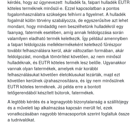
kérdés, hogy az úgynevezett hulladék fa, faipari hulladék EUTR
köteles terméknek minősül-e. Ezzel kapcsolatban a pontos
fogalomhasználatra szükséges felhívni a figyelmet. A hulladék
fogalmát külön törvény szabályozza, de egyszerűsítve azt lehet
mondani, hogy mindaddig nem beszélhetünk hulladékról egy
faanyag, fatermék esetében, amíg annak feldolgozása során
valamilyen eladható termék keletkezik. Így például amennyiben
a faipari feldolgozás melléktermékeként keletkező fűrészpor
további felhasználásra kerül, akár változatlan formában, akár
feldolgozást, mondjuk tömörítést követően, az nem minősül
hulladéknak, és EUTR köteles termék lesz belőle. Ugyanakkor
vannak olyan fatermékek, amelyek már korábbi
felhasználásukat követően életciklusukat lezárták, majd ezt
követően kerülnek újrahasznosításra, és így nem minősülnek
EUTR köteles terméknek. Jó példa erre a bontott
tetőgerendából készített bútorok, fatermékek.
A legtöbb kérdés és a legnagyobb bizonytalanság a szállítójegy
és a műveleti lap alkalmazása kapcsán merült fel, ezek
vonatkozásában nagyobb témacsoportok szerint foglaltuk össze
a tudnivalókat.