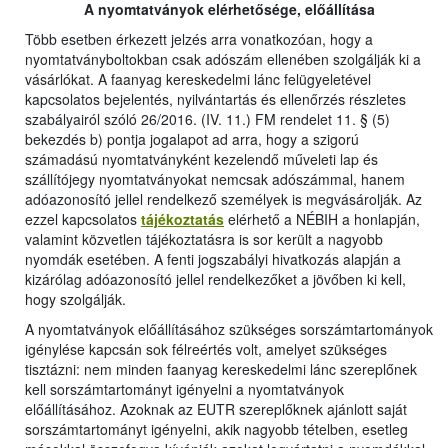
A nyomtatványok elérhetősége, előállítása
Több esetben érkezett jelzés arra vonatkozóan, hogy a
nyomtatványboltokban csak adószám ellenében szolgálják ki a
vásárlókat. A faanyag kereskedelmi lánc felügyeletével
kapcsolatos bejelentés, nyilvántartás és ellenőrzés részletes
szabályairól szóló 26/2016. (IV. 11.) FM rendelet 11. § (5)
bekezdés b) pontja jogalapot ad arra, hogy a szigorú
számadású nyomtatványként kezelendő műveleti lap és
szállítójegy nyomtatványokat nemcsak adószámmal, hanem
adóazonosító jellel rendelkező személyek is megvásárolják. Az
ezzel kapcsolatos
tájékoztatás
elérhető a NÉBIH a honlapján,
valamint közvetlen tájékoztatásra is sor került a nagyobb
nyomdák esetében. A fenti jogszabályi hivatkozás alapján a
kizárólag adóazonosító jellel rendelkezőket a jövőben ki kell,
hogy szolgálják.
A nyomtatványok előállításához szükséges sorszámtartományok
igénylése kapcsán sok félreértés volt, amelyet szükséges
tisztázni: nem minden faanyag kereskedelmi lánc szereplőnek
kell sorszámtartományt igényelni a nyomtatványok
előállításához. Azoknak az EUTR szereplőknek ajánlott saját
sorszámtartományt igényelni, akik nagyobb tételben, esetleg