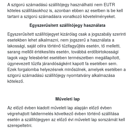
A szigorú számadású szállítójegy használható nem EUTR
köteles szállításokhoz is, azonban ebben az esetben is be kell
tartani a szigorú számadásra vonatkozó követelményeket.
Egyszerűsített szállítójegy használata
Egyszerűsített szállítójegyet kizárólag csak a jogszabály szerinti
esetekben lehet alkalmazni, nem jogszerű a használata a
lakossági, saját célra történő tűzifagyűjtés esetén, tő melletti,
sarang mellőli értékesítés esetén, továbbá erdőbirtokossági
tagok vagy felesbérlet esetében természetben megállapított,
úgynevezett tűzifa járandóságként kapott fa esetében sem.
Ezek forgalomba helyezésnek minősülnek, amelyek esetében a
szigorú számadású szállítójegy nyomtatvány alkalmazása
kötelező.
Műveleti lap
Az előző évben kiadott műveleti lap alapján előző évben
végrehajtott fakitermelés következő évben történő szállítása
esetén a szállítójegyen az előző évi műveleti lap sorszámát kell
szerepeltetni.