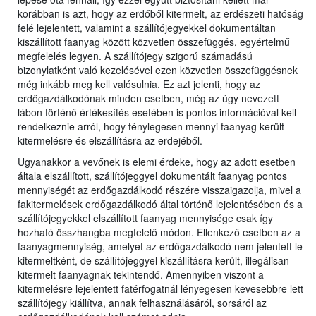
korábban is azt, hogy az erdőből kitermelt, az erdészeti hatóság
felé lejelentett, valamint a szállítójegyekkel dokumentáltan
kiszállított faanyag között közvetlen összefüggés, egyértelmű
megfelelés legyen. A szállítójegy szigorú számadású
bizonylatként való kezelésével ezen közvetlen összefüggésnek
még inkább meg kell valósulnia. Ez azt jelenti, hogy az
erdőgazdálkodónak minden esetben, még az úgy nevezett
lábon történő értékesítés esetében is pontos információval kell
rendelkeznie arról, hogy ténylegesen mennyi faanyag került
kitermelésre és elszállításra az erdejéből.
Ugyanakkor a vevőnek is elemi érdeke, hogy az adott esetben
általa elszállított, szállítójeggyel dokumentált faanyag pontos
mennyiségét az erdőgazdálkodó részére visszaigazolja, mivel a
fakitermelések erdőgazdálkodó által történő lejelentésében és a
szállítójegyekkel elszállított faanyag mennyisége csak így
hozható összhangba megfelelő módon. Ellenkező esetben az a
faanyagmennyiség, amelyet az erdőgazdálkodó nem jelentett le
kitermeltként, de szállítójeggyel kiszállításra került, illegálisan
kitermelt faanyagnak tekintendő. Amennyiben viszont a
kitermelésre lejelentett fatérfogatnál lényegesen kevesebbre lett
szállítójegy kiállítva, annak felhasználásáról, sorsáról az