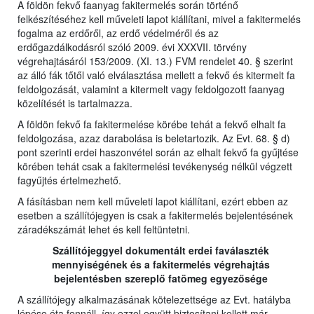
A földön fekvő faanyag fakitermelés során történő
felkészítéséhez kell műveleti lapot kiállítani, mivel a fakitermelés
fogalma az erdőről, az erdő védelméről és az
erdőgazdálkodásról szóló 2009. évi XXXVII. törvény
végrehajtásáról 153/2009. (XI. 13.) FVM rendelet 40. § szerint
az álló fák tőtől való elválasztása mellett a fekvő és kitermelt fa
feldolgozását, valamint a kitermelt vagy feldolgozott faanyag
közelítését is tartalmazza.
A földön fekvő fa fakitermelése körébe tehát a fekvő elhalt fa
feldolgozása, azaz darabolása is beletartozik. Az Evt. 68. § d)
pont szerinti erdei haszonvétel során az elhalt fekvő fa gyűjtése
körében tehát csak a fakitermelési tevékenység nélkül végzett
fagyűjtés értelmezhető.
A fásításban nem kell műveleti lapot kiállítani, ezért ebben az
esetben a szállítójegyen is csak a fakitermelés bejelentésének
záradékszámát lehet és kell feltüntetni.
Szállítójeggyel dokumentált erdei faválaszték
mennyiségének és a fakitermelés végrehajtás
bejelentésben szereplő fatömeg egyezősége
A szállítójegy alkalmazásának kötelezettsége az Evt. hatályba
lépése óta fennáll, így ezzel együtt biztosítani kellett már