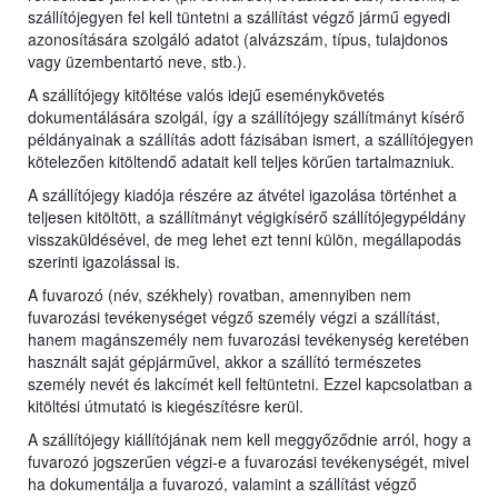
szállítójegyen fel kell tüntetni a szállítást végző jármű egyedi
azonosítására szolgáló adatot (alvázszám, típus, tulajdonos
vagy üzembentartó neve, stb.).
A szállítójegy kitöltése valós idejű eseménykövetés
dokumentálására szolgál, így a szállítójegy szállítmányt kísérő
példányainak a szállítás adott fázisában ismert, a szállítójegyen
kötelezően kitöltendő adatait kell teljes körűen tartalmazniuk.
A szállítójegy kiadója részére az átvétel igazolása történhet a
teljesen kitöltött, a szállítmányt végigkísérő szállítójegypéldány
visszaküldésével, de meg lehet ezt tenni külön, megállapodás
szerinti igazolással is.
A fuvarozó (név, székhely) rovatban, amennyiben nem
fuvarozási tevékenységet végző személy végzi a szállítást,
hanem magánszemély nem fuvarozási tevékenység keretében
használt saját gépjárművel, akkor a szállító természetes
személy nevét és lakcímét kell feltüntetni. Ezzel kapcsolatban a
kitöltési útmutató is kiegészítésre kerül.
A szállítójegy kiállítójának nem kell meggyőződnie arról, hogy a
fuvarozó jogszerűen végzi-e a fuvarozási tevékenységét, mivel
ha dokumentálja a fuvarozó, valamint a szállítást végző