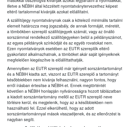
másokkal összefogva kívánják azokat legyártatni a nyomdákkal,
illetve a NÉBIH által közzétett nyomtatványtervezethez képest
eltérő tartalommal kívánják azokat előállítatni.
A szállítójegy nyomtatványnak csak a kötelező minimális tartalmi
elemeit határozza meg jogszabály, de annak formáját, méretét,
a tömbökben szereplő szállítójegyek számát, vagy az önálló
sorszámmal rendelkező szállítójegyeken belül a példányszámot,
az egyes példányok színkódját és az egyéb rovatokat nem.
Ezen nyomtatványok esetében az EUTR szereplők eltérő
gyakorlatot alkalmazhatnak, a tömböket akár saját igényeiknek
megfelelően kiegészítve is előállíttathatják.
Amennyiben az EUTR szereplő már igényelt sorszámtartományt
és a NÉBIH kiadta azt, viszont az EUTR szereplő a tartományt
későbbiekben nem kívánja felhasználni, nagyon fontos, hogy
erről írásban értesítse a NÉBIH-et. Ennek megtörténtét
követően a NÉBIH honlapján nyilvánosságra hozott táblázatban
a kiadott sorszámtartomány mellől az EUTR szereplő neve
törlésre kerül, és megjelenik, hogy az a későbbiekben nem
használható fel. Ezzel elkerülhető, hogy az adott
sorszámtartománnyal mások visszaéljenek, és az ellenőrzést is
nagyban segíti.