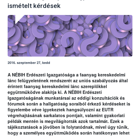
ismételt kérdések
2016. szeptember 27, kedd
A NÉBIH Erdészeti Igazgatósága a faanyag kereskedelmi
lánc felügyeletének rendszerét az uniós szabályozás által
érintett faanyag kereskedelmi lánc szereplőkkel
együttműködve alakítja ki. A NÉBIH Erdészeti
Igazgatóságának munkatársai az eddigi konzultációk és
fórumok során a hallgatóság soraiból érkező kérdéseket is
figyelembe véve igyekeztek hangsúlyozni az EUTR
végrehajtásának sarkalatos pontjait, valamint gyakorlati
példák mentén is megvilágították azok tartalmát. Ezek a
tájékoztatások a jövőben is folytatódnak, mivel úgy tűnik,
hogy a személyes együttműködés során hatékonyan lehet