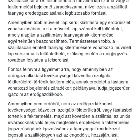
szállítások során is feltüntethető a műveleti lap száma vagy a
fakitermelési bejelentő záradékszáma, mivel ezek a szállított
faanyag eredetigazolásának legbiztosabb forrásai.
Amennyiben több műveleti lap kerül kiállításra egy erdőrészlet
vonatkozásában, azt a műveleti lap számot kell feltüntetni,
amely alapján a szállítmány faanyagának kitermelése
egyértelműen beazonosítható. Természetesen több, a
szállításban érintett faanyag kitermelésére vonatkozó műveleti
lap sorszáma is feltüntethető, szükség esetén a megjegyzés
rovatban folytatva a felsorolást.
Fontos felhívni a figyelmet arra, hogy amennyiben az
erdőgazdálkodási tevékenységet közvetlen szolgáló
földterületről történik fakitermelés, annak eredetét a fásításra
vonatkozó bejelentés záradékolt példányával tudja jogszerűen
igazolni az erdőgazdálkodó.
Amennyiben nem erdőből, nem az erdőgazdálkodási
tevékenységet közvetlen szolgáló földterületről, vagy fásításból
történik a fakitermelés, majd azt követően a szállítás, az uniós
elvárásoknak való teljes megfelelés érdekében a fakitermelés
jogszerűségének igazolásához a faanyaggal rendelkezni
jogosult a szállítójegyen azt az engedélyt, hozzájárulást,