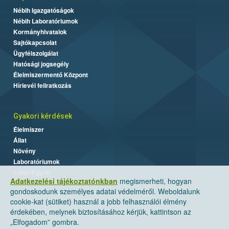
Nébih Igazgatóságok
Nébih Laboratóriumok
Kormányhivatalok
Sajtókapcsolat
Ügyfélszolgálat
Hatósági jogsegély
Élelmiszermentő Központ
Hírlevél feliratkozás
Gyakori kérdések
Élelmiszer
Állat
Növény
Laboratóriumok
Labor/Egyéb
Adatkezelési tájékoztatónkban
megismerheti, hogyan
gondoskodunk személyes adatai védelméről. Weboldalunk
cookie-kat (sütiket) használ a jobb felhasználói élmény
érdekében, melynek biztosításához kérjük, kattintson az
„Elfogadom” gombra.