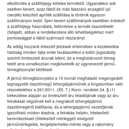
elkülönítés a szállítójegy-köteles terméktől. Ugyanakkor sok
esetben kevert, azaz fából és más fásszárú anyagból (pl.
cserjék) készített apríték szállítása is történik egyazon
szállítmányon belül. Ilyen kevert szállítmányok esetében indokolt
a szállítójegy használata, feltüntetve a termék összetételét
(fafajait), abban a rendelkezésre álló lehetőségekhez mért
pontossággal a fából származó részarányt.
Az eddig hozzánk érkezett jelzések értelmében a közlekedési
hatóság minden fajta erdei faválasztékot a külön jogszabály
szerinti ömlesztett árunak tekint, és a meghatározott tömeg
felett arra vonatkozóan megkövetelik az úgynevezett jármű-
tömegbizonylat kitöltését.
A jármű-tömegbizonylatot a 10 tonnát meghaladó megengedett
legnagyobb össztömegű tehergépjárműnek a forgalomban való
részvételéhez a 261/2011. (XII. 7.) Korm. rendelet 24. § (1)
bekezdése alapján az ömlesztett áru feladójának vagy az áru
felrakását végzőnek kell a megrakott tehergépjármű
össztömegéről kiállítania, és a tehergépjármű vezetőjének
igazolható módon átadnia, a felrakás helyén, hitelesített
berendezéssel (hitelesített mérleggel) elvégzett
járműmérlegelés, tengelyterhelés-mérés vagy a rakomány