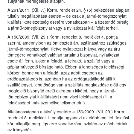
súlyának mérlegelése alapján.
A 261/2011. (XII. 7.) Korm. rendelet 24. § (5) bekezdése alapján
túlsúly megállapítása esetén – de csak a jármű-tömegbizonylat
kiállítási kötelezettség esetére vonatkozóan – a fizetendő bírság
a jármű-tömegbizonylat vagy a nyilatkozat kiállítóját terheli.
A 156/2009. (VII. 29.) Korm. rendelet 8. melléklet 4. pontja
szerint, amennyiben az ömlesztett áru szállításához szükséges
jármű-tömegbizonylat, illetve nyilatkozat hiánya vagy az áru
tömegére vonatkozó valótlan tartalmú bizonylat, nyilatkozat
esete áll fenn, akkor a feladó, a felrakó, a szállító vagy a
gépjárművezető bírságolható. Ebben a lehetséges felelősségi
körben benne van a feladó, azaz adott esetben az
erdőgazdálkodó is, azonban ha az erdőgazdálkodó állít ki
szállítójegyet, lehetősége van a szállítás megkezdése előtt egy
megfelelő bizonyító erejű okiratban kikötni, hogy a jármű-
tömegbizonylat kiállításáért nem visel felelősséget (ill. a
felelősséget más személlyel elismertetni).
Általánosságban a túlsúly esetére a 156/2009. (VII. 29.) Korm.
rendelet 8. melléklet 1. pontja ugyanezt az előbb említett felelősi
kört állapítja meg, így erre vonatkozóan szintén az előbb leírtak
az irányadók.