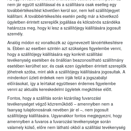
nem jár együtt szállítással és a szállításra csak esetleg egy
továbbértékesítést követően kerül sor, nem kell szállítójegyet
kiállítani. A továbbértékesítés esetén pedig már a következő
ügyletben érintett szereplők jogállása és kölcsönös szándéka
határozza meg, hogy ki lesz a szállítójegy kiállítására jogosult
személy.
Analóg módon ez vonatkozik az úgynevezett láncértékesítésre
is. Ebben az esetben szintén azt szükséges figyelembe venni,
hogy a szállítójegy kiállítására egy konkrét szállítási
tevékenység esetében és önállóan beazonosítható szállítmány
esetében kerülhet sor, és csak ezen ügyletben érintett szereplők
jöhetnek szóba, mint akik a szállítójegy kiállítására jogosultak. A
mindenkori üzleti érdekek nem írják felül a jogszabályi
előírásokat, így a leírtakat együttesen érdemes figyelembe
venni az aktuális kereskedelmi ügyletek megkötése előtt.
Fontos, hogy a szállítás során kizárólag fuvarozási
tevékenységet végző közreműködő – amennyiben nem a
faanyag tulajdonosának nevében jár el –, nem jogosult
szállítójegy kiállítására. Ugyanakkor fontos megjegyezni, hogy
amennyiben a fuvaros a fuvarozási tevékenysége során
valamely külső, előre nem látható okból a szállítási tevékenység