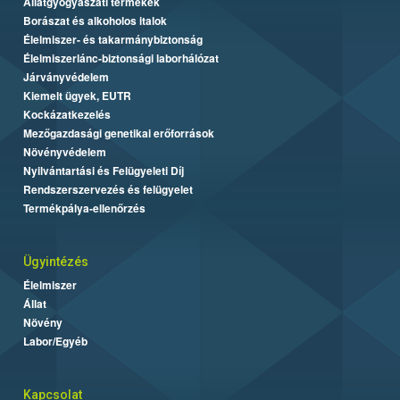
Állatgyógyászati termékek
Borászat és alkoholos italok
Élelmiszer- és takarmánybiztonság
Élelmiszerlánc-biztonsági laborhálózat
Járványvédelem
Kiemelt ügyek, EUTR
Kockázatkezelés
Mezőgazdasági genetikai erőforrások
Növényvédelem
Nyilvántartási és Felügyeleti Díj
Rendszerszervezés és felügyelet
Termékpálya-ellenőrzés
Ügyintézés
Élelmiszer
Állat
Növény
Labor/Egyéb
Kapcsolat