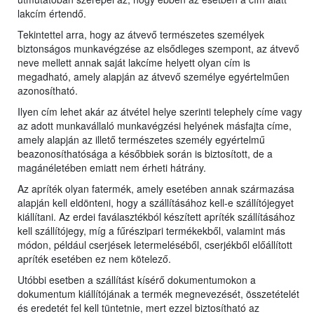
lakcím értendő.
Tekintettel arra, hogy az átvevő természetes személyek
biztonságos munkavégzése az elsődleges szempont, az átvevő
neve mellett annak saját lakcíme helyett olyan cím is
megadható, amely alapján az átvevő személye egyértelműen
azonosítható.
Ilyen cím lehet akár az átvétel helye szerinti telephely címe vagy
az adott munkavállaló munkavégzési helyének másfajta címe,
amely alapján az illető természetes személy egyértelmű
beazonosíthatósága a későbbiek során is biztosított, de a
magánéletében emiatt nem érheti hátrány.
Az apríték olyan fatermék, amely esetében annak származása
alapján kell eldönteni, hogy a szállításához kell-e szállítójegyet
kiállítani. Az erdei faválasztékból készített apríték szállításához
kell szállítójegy, míg a fűrészipari termékekből, valamint más
módon, például cserjések letermeléséből, cserjékből előállított
apríték esetében ez nem kötelező.
Utóbbi esetben a szállítást kísérő dokumentumokon a
dokumentum kiállítójának a termék megnevezését, összetételét
és eredetét fel kell tüntetnie, mert ezzel biztosítható az