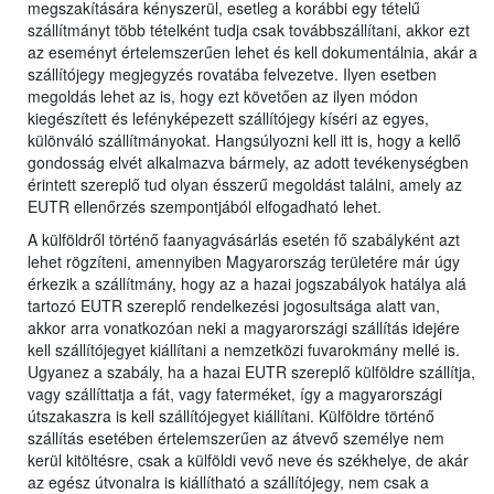
megszakítására kényszerül, esetleg a korábbi egy tételű
szállítmányt több tételként tudja csak továbbszállítani, akkor ezt
az eseményt értelemszerűen lehet és kell dokumentálnia, akár a
szállítójegy megjegyzés rovatába felvezetve. Ilyen esetben
megoldás lehet az is, hogy ezt követően az ilyen módon
kiegészített és lefényképezett szállítójegy kíséri az egyes,
különváló szállítmányokat. Hangsúlyozni kell itt is, hogy a kellő
gondosság elvét alkalmazva bármely, az adott tevékenységben
érintett szereplő tud olyan ésszerű megoldást találni, amely az
EUTR ellenőrzés szempontjából elfogadható lehet.
A külföldről történő faanyagvásárlás esetén fő szabályként azt
lehet rögzíteni, amennyiben Magyarország területére már úgy
érkezik a szállítmány, hogy az a hazai jogszabályok hatálya alá
tartozó EUTR szereplő rendelkezési jogosultsága alatt van,
akkor arra vonatkozóan neki a magyarországi szállítás idejére
kell szállítójegyet kiállítani a nemzetközi fuvarokmány mellé is.
Ugyanez a szabály, ha a hazai EUTR szereplő külföldre szállítja,
vagy szállíttatja a fát, vagy faterméket, így a magyarországi
útszakaszra is kell szállítójegyet kiállítani. Külföldre történő
szállítás esetében értelemszerűen az átvevő személye nem
kerül kitöltésre, csak a külföldi vevő neve és székhelye, de akár
az egész útvonalra is kiállítható a szállítójegy, nem csak a