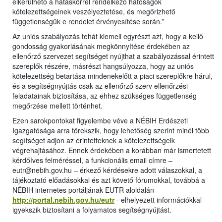
elkerülhető a hatáskörrel rendelkező hatóságok
kötelezettségeinek veszélyeztetése, és megőrizhető
függetlenségük e rendelet érvényesítése során.”
Az uniós szabályozás tehát kiemeli egyrészt azt, hogy a kellő
gondosság gyakorlásának megkönnyítése érdekében az
ellenőrző szervezet segítséget nyújthat a szabályozással érintett
szereplők részére, másrészt hangsúlyozza, hogy az uniós
kötelezettség betartása mindenekelőtt a piaci szereplőkre hárul,
és a segítségnyújtás csak az ellenőrző szerv ellenőrzési
feladatainak biztosítása, az ehhez szükséges függetlenség
megőrzése mellett történhet.
Ezen sarokpontokat figyelembe véve a NÉBIH Erdészeti
Igazgatósága arra törekszik, hogy lehetőség szerint minél több
segítséget adjon az érintetteknek a kötelezettségeik
végrehajtásához. Ennek érdekében a korábban már ismertetett
kérdőíves felméréssel, a funkcionális email címre –
eutr@nebih.gov.hu – érkező kérdésekre adott válaszokkal, a
tájékoztató előadásokkal és azt követő fórumokkal, továbbá a
NÉBIH internetes portáljának EUTR aloldalán -
http://portal.nebih.gov.hu/eutr
- elhelyezett információkkal
igyekszik biztosítani a folyamatos segítségnyújtást.