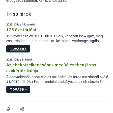
erdőgazdálkodónak kell számot adnia.
Friss hírek
2026. július 15, szerda
125 éve történt
125 évvel ezelőtt 1901. július 15-én, költözött be – igaz, még
csak részben – a budapesti m. kir. állami vetőmagvizsgáló
állomás a Kis Rókus utca 15. szám alatti, Czigler Győző által
TOVÁBB >
tervezett új épületébe.
2026. július 6, hétfő
Az ebek viselkedésének megítélésében jártas
szakértők listája
A kedvtelésből tartott állatok tartásáról és forgalmazásáról szóló
41/2010. (II. 26.) Korm.rendelet szabályozza az eb okozta fizikai
sérülés, illetve ennek veszélye keletkezésekor felmerülő
TOVÁBB >
hatósági feladatokat, valamint a veszélyes eb tartását és annak
engedélyezését. Ezen eljárások során szükség esetén be kell
vonni az ebek viselkedésének megítélésében jártas szakértőt.