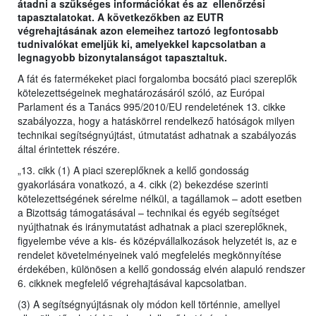
átadni a szükséges információkat és az ellenőrzési
tapasztalatokat. A következőkben az EUTR
végrehajtásának azon elemeihez tartozó legfontosabb
tudnivalókat emeljük ki, amelyekkel kapcsolatban a
legnagyobb bizonytalanságot tapasztaltuk.
A fát és fatermékeket piaci forgalomba bocsátó piaci szereplők
kötelezettségeinek meghatározásáról szóló, az Európai
Parlament és a Tanács 995/2010/EU rendeletének 13. cikke
szabályozza, hogy a hatáskörrel rendelkező hatóságok milyen
technikai segítségnyújtást, útmutatást adhatnak a szabályozás
által érintettek részére.
„13. cikk (1) A piaci szereplőknek a kellő gondosság
gyakorlására vonatkozó, a 4. cikk (2) bekezdése szerinti
kötelezettségének sérelme nélkül, a tagállamok – adott esetben
a Bizottság támogatásával – technikai és egyéb segítséget
nyújthatnak és iránymutatást adhatnak a piaci szereplőknek,
figyelembe véve a kis- és középvállalkozások helyzetét is, az e
rendelet követelményeinek való megfelelés megkönnyítése
érdekében, különösen a kellő gondosság elvén alapuló rendszer
6. cikknek megfelelő végrehajtásával kapcsolatban.
(3) A segítségnyújtásnak oly módon kell történnie, amellyel