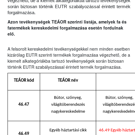
végezhető, de a kiemelt alkategóriákba tartozó tevékenységek
során biztosan történik EUTR szabályozással érintett termék
forgalmazása.
Azon tevékenységek TEÁOR szerinti listája, amelyek fa és
fatermékek kereskedelmi forgalmazása esetén fordulnak
elő.
A felsorolt kereskedelmi tevékenységekkel nem minden esetben
kizárólag EUTR szerinti termékek forgalmazása végezhető, de a
kiemelt alkategóriákba tartozó tevékenységek során biztosan
történik EUTR szabályozással érintett termék forgalmazása.
TEÁOR kód
TEÁOR név
Bútor, szőnyeg,
Bútor, szőnyeg,
46.47
világítóberendezés
világítóberendezé
nagykereskedelme
nagykereskedelm
Egyéb háztartási cikk
46.49 Egyéb háztart
46.49