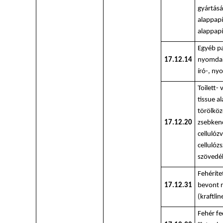
gyártás
alappapí
alappapí
Egyéb pa
17.12.14
nyomdai
író-, ny
Toilett-
tissue a
törölköz
17.12.20
zsebken
cellulóz
cellulózs
szövedé
Fehéríte
17.12.31
bevont 
(kraftlin
Fehér fe