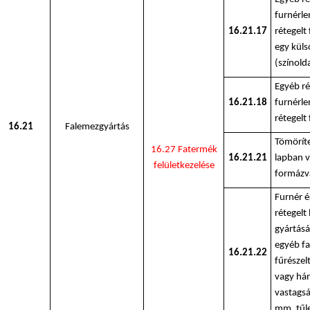
furnérle
16.21.17
rétegelt
egy küls
(színold
Egyéb ré
16.21.18
furnérle
rétegelt
16.21
Falemezgyártás
Tömöríte
16.27 Fatermék
16.21.21
lapban 
felületkezelése
formázv
Furnér 
rétegelt
gyártásá
egyéb f
16.21.22
fűrészel
vagy hán
vastagsá
mm, tűle