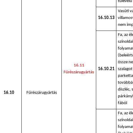
tűlevelű
Vasúti v
16.10.13
villamos
nem imp
Fa, az él
színold
folyamat
(beleért
össze ne
16.11
16.10.21
szalagot 
Fűrészárugyártás
parketta
továbbá
díszléc, 
16.10
Fűrészárugyártás
párkányl
fából
Fa, az él
színold
folyamat