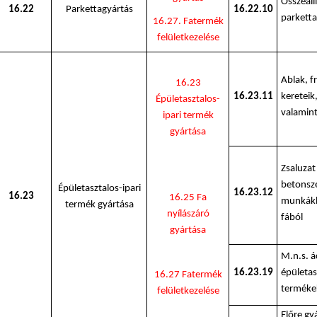
Összeáll
16.22
Parkettagyártás
16.22.10
parketta
16.27. Fatermék
felületkezelése
Ablak, f
16.23
16.23.11
kereteik,
Épületasztalos-
valamint
ipari termék
gyártása
Zsaluzat
betonsze
Épületasztalos-ipari
16.23.12
16.23
16.25 Fa
munkákh
termék gyártása
nyílászáró
fából
gyártása
M.n.s. ác
16.23.19
épületasz
16.27 Fatermék
terméke
felületkezelése
Előre gy