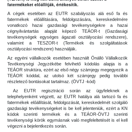
fatermékeket előállítják, értékesítik.
A cégek esetében az EUTR szabályozás alá eső fa és
fatermékek előállítására, feldolgozására, kereskedelmére
vonatkozó hazai gazdasági tevékenységekre a hazai
cégnyilvántartás alapját képező TEÁOR-t (Gazdasági
tevékenységek egységes ágazati osztályozási rendszere),
valamint a TESZOR-t (Termékek és szolgáltatások
osztályozási rendszere) használják.
Az egyéni vállalkozók esetében használt Önálló Vállalkozók
Tevékenységi Jegyzékébe felvihető kódolás alapja is a
TEÁOR struktúra, ezért az első négy számjegy megegyezik a
TEÁOR kóddal, az utolsó két számjegy pedig további
részletező bontásokat tartalmaz. (ÖVTJ -kód)
Az EUTR regisztráció során az ügyfeleknek a
telephelyenként végzett, az EUTR hatálya alá tartozó fa és
fatermékek előállítását, feldolgozását, kereskedelmét szolgáló
gazdasági tevékenységeket is be kell jelenteniük, ezért a KN
kódok szerinti termékek és a TEÁOR-ÖVTJ szerinti
tevékenységi körök egymásnak való megfeleltetését is el kell
végezni a bejelentkezés során.