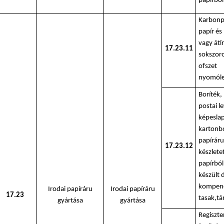
papírból
Karbonp
papír és
vagy átí
17.23.11
sokszoro
ofszet
nyomóle
Boríték, 
postai l
képeslap
kartonbó
papíráru
17.23.12
készlete
papírból
készült 
kompen
Irodai papíráru
Irodai papíráru
17.23
tasak,tá
gyártása
gyártása
Regiszte