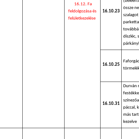
(beleért
16.12. Fa
össze ne
feldolgozása és
16.10.23
szalagot 
felületkezelése
parketta
továbbá
díszléc, 
párkányl
Faforgác
16.10.25
törmelé
Durván 
festékke
színezőa
16.10.31
páccal, 
más tart
kezelve