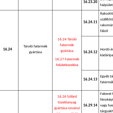
16.23.20
faépüle
Rakodóla
szállítót
16.24.11
rakomán
fából
16.24 Tároló
fatermék
Tároló fatermék
16.24
Hordó é
gyártása
gyártása
16.24.12
kádáripa
16.27 Fatermék
felületkezelése
Egyéb tá
16.24.13
fatermék
Fakeret
16.26 Szilárd
fénykép
tüzelőanyag
16.29.14
vagy ha
gyártása növényi
tárgyakh