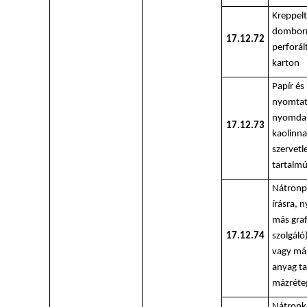
Kreppelt
dombor
17.12.72
perforál
karton
Papír és 
nyomtat
nyomdai 
17.12.73
kaolinna
szervetl
tartalm
Nátronpa
írásra, 
más graf
17.12.74
szolgáló
vagy más
anyag t
mázréte
Nátronka