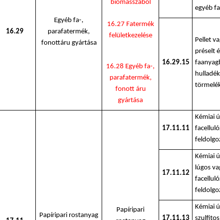
biomasszából
egyéb f
Egyéb fa-,
16.27 Fatermék
16.29
parafatermék,
felületkezelése
Pellet va
fonottáru gyártása
préselt 
16.29.15
faanyag
16.28 Egyéb fa-,
hulladék
parafatermék,
törmelé
fonott áru
gyártása
Kémiai ú
17.11.11
facelluló
feldolgo
Kémiai ú
lúgos va
17.11.12
facelluló
feldolgo
Kémiai ú
Papíripari
Papíripari rostanyag
17.11.13
szulfitos