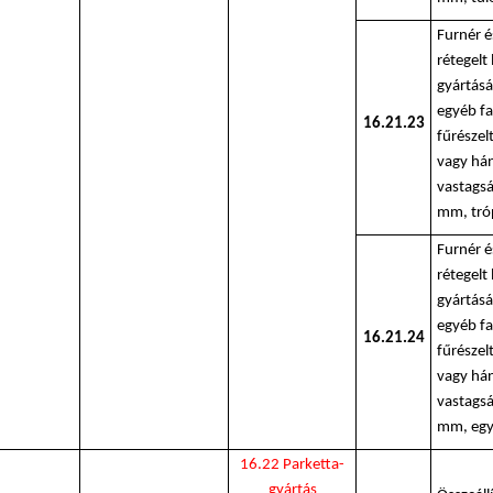
Furnér 
rétegelt
gyártásá
egyéb f
16.21.23
fűrészel
vagy hán
vastagsá
mm, tróp
Furnér 
rétegelt
gyártásá
egyéb f
16.21.24
fűrészel
vagy hán
vastagsá
mm, egy
16.22 Parketta-
gyártás