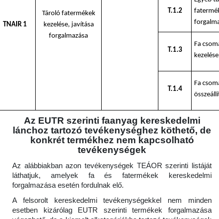
T.1.2
fatermék
Tároló fatermékek
forgalm
TNAIR 1
kezelése, javítása
forgalmazása
Fa csom
T.1.3
kezelése
Fa csom
T.1.4
összeállí
Az EUTR szerinti faanyag kereskedelmi
lánchoz tartozó tevékenységhez köthető, de
konkrét termékhez nem kapcsolható
tevékenységek
Az alábbiakban azon tevékenységek TEÁOR szerinti listáját
láthatjuk, amelyek fa és fatermékek kereskedelmi
forgalmazása esetén fordulnak elő.
A felsorolt kereskedelmi tevékenységekkel nem minden
esetben kizárólag EUTR szerinti termékek forgalmazása