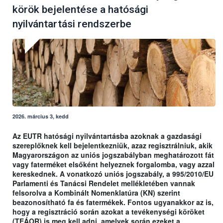
körök bejelentése a hatósági
nyilvántartási rendszerbe
2026. március 3, kedd
Az EUTR hatósági nyilvántartásba azoknak a gazdasági
szereplőknek kell bejelentkezniük, azaz regisztrálniuk, akik
Magyarországon az uniós jogszabályban meghatározott fát
vagy faterméket elsőként helyeznek forgalomba, vagy azzal
kereskednek. A vonatkozó uniós jogszabály, a 995/2010/EU
Parlamenti és Tanácsi Rendelet mellékletében vannak
felsorolva a Kombinált Nomenklatúra (KN) szerint
beazonosítható fa és fatermékek. Fontos ugyanakkor az is,
hogy a regisztráció során azokat a tevékenységi köröket
(TEÁOR) is meg kell adni, amelyek során ezeket a