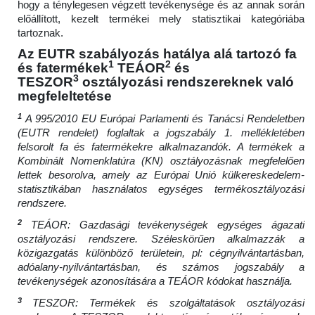
hogy a ténylegesen végzett tevékenysége és az annak során
előállított, kezelt termékei mely statisztikai kategóriába
tartoznak.
Az EUTR szabályozás hatálya alá tartozó fa
1
2
és fatermékek
TEÁOR
és
3
TESZOR
osztályozási rendszereknek való
megfeleltetése
1
A 995/2010 EU Európai Parlamenti és Tanácsi Rendeletben
(EUTR rendelet) foglaltak a jogszabály 1. mellékletében
felsorolt fa és fatermékekre alkalmazandók. A termékek a
Kombinált Nomenklatúra (KN) osztályozásnak megfelelően
lettek besorolva, amely az Európai Unió külkereskedelem-
statisztikában használatos egységes termékosztályozási
rendszere.
2
TEÁOR: Gazdasági tevékenységek egységes ágazati
osztályozási rendszere. Széleskörűen alkalmazzák a
közigazgatás különböző területein, pl: cégnyilvántartásban,
adóalany-nyilvántartásban, és számos jogszabály a
tevékenységek azonosítására a TEÁOR kódokat használja.
3
TESZOR: Termékek és szolgáltatások osztályozási