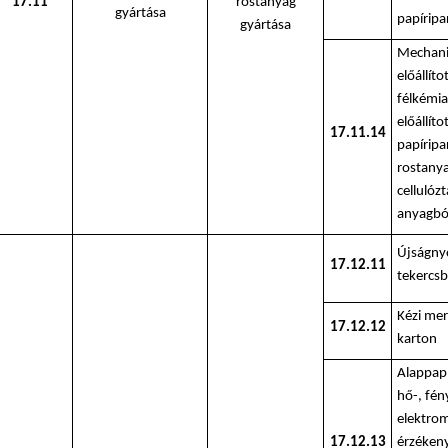
17.11
rostanyag
gyártása
papíripa
gyártása
Mechani
előállíto
félkémia
előállíto
17.11.14
papíripa
rostany
cellulóz
anyagbó
Újságny
17.12.11
tekercsb
Kézi mer
17.12.12
karton
Alappapí
hő-, fén
elektro
17.12.13
érzékeny