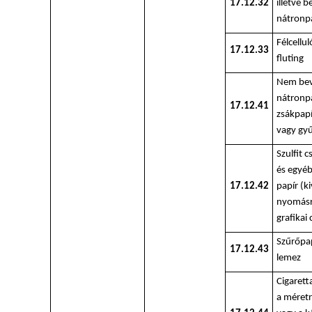
17.12.32
illetve 
nátronpa
Félcellu
17.12.33
fluting
Nem be
nátronpa
17.12.41
zsákpapí
vagy gy
Szulfit 
és egyé
17.12.42
papír (ki
nyomásr
grafikai 
Szűrőpap
17.12.43
lemez
Cigarett
a méretr