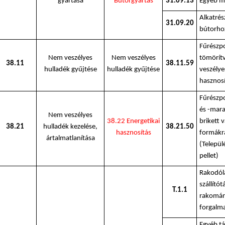
gyártása
Bútorgyártás
31.09.13
Egyéb m.
Alkatrés
31.09.20
bútorho
Fűrészp
Nem veszélyes
Nem veszélyes
tömörít
38.11
38.11.59
hulladék gyűjtése
hulladék gyűjtése
veszélye
hasznosí
Fűrészpo
és -mara
Nem veszélyes
38.22 Energetikai
brikett 
38.21
hulladék kezelése,
38.21.50
hasznosítás
formákr
ártalmatlanítása
(Települ
pellet)
Rakodóla
szállítót
T.1.1
rakomán
forgalm
Egyéb tá