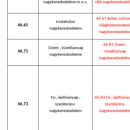
nagykereskedelme m.n.s.
cikk nagykereskede
46.47 Bútor, szőny
Irodabútor
46.65
világítóberendezé
nagykereskedelem
nagykereskedelm
46.81 Üzem-,
Üzem-, tüzelőanyag
46.71
tüzelőanyag
nagykereskedelme
nagykereskedelm
Fa-, építőanyag-,
46.83 Fa-, építőany
46.73
szaniteráru-
szaniteráru-
nagykereskedelem
nagykereskedele