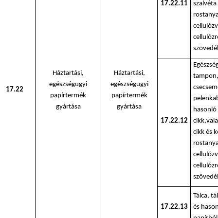
17.22.11
szalvéta
rostanya
cellulóz
cellulózr
szövedé
Egészség
Háztartási,
Háztartási,
tampon
egészségügyi
egészségügyi
csecsem
17.22
papírtermék
papírtermék
pelenkab
gyártása
gyártása
hasonló
17.22.12
cikk,val
cikk és k
rostanya
cellulóz
cellulózr
szövedé
Tálca, tá
17.22.13
és haso