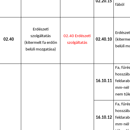
02.20.15
fából
Erdészeti
Erdészet
szolgáltatás
02.40 Erdészeti
02.40
02.40.10
(kiterme
(kitermelt fa erdőn
szolgáltatá
s
belüli m
belüli mozgatása)
Fa, fűré
hosszába
16.10.11
feldarab
mm-nél 
nem tűle
Fa, fűré
hosszába
16.10.12
feldarab
mm-nél 