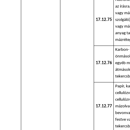
az írásr
vagy más
17.12.75
szolgáló
vagy más
anyag t
mázréte
Karbon- 
önmásol
17.12.76
egyéb m
átmásoló
tekercsb
Papír, k
cellulóz
cellulóz
17.12.77
mázolva
bevonva,
festve 
tekercsb