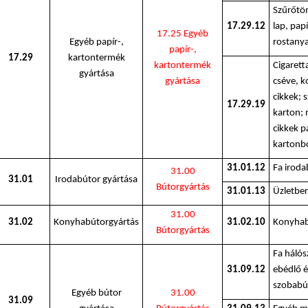
Szűrőtöm
17.29.12
lap, papí
17.25 Egyéb
Egyéb papír-,
rostany
papír-,
17.29
kartontermék
kartontermék
Cigarett
gyártása
gyártása
cséve, k
cikkek; 
17.29.19
karton; 
cikkek p
kartonb
31.01.12
Fa iroda
31.00
31.01
Irodabútor gyártása
Bútorgyártás
31.01.13
Üzletbe
31.00
31.02
Konyhabútorgyártás
31.02.10
Konyhab
Bútorgyártás
Fa háló
31.09.12
ebédlő é
szobabú
Egyéb bútor
31.00
31.09