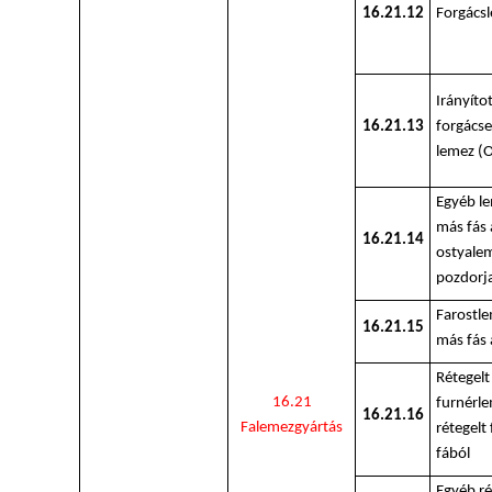
16.21.12
Forgács
Irányíto
16.21.13
forgács
lemez (
Egyéb le
más fás 
16.21.14
ostyale
pozdorj
Farostle
16.21.15
más fás
Rétegelt
16.21
furnérle
16.21.16
Falemezgyártás
rétegelt 
fából
Egyéb ré