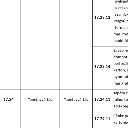
(nyilván
üzleti k
(számla
17.23.13
iratgyűj
(forman
más irod
papírból
Egyéb n
dombor
perforál
17.23.14
karton, 
nyomtat
más graf
Tapéta é
17.24
Tapétagyártás
Tapétagyártás
17.24.11
falburko
ablakpap
Címke pa
17.29.11
kartonb