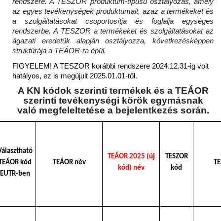
rendszere. A TESZOR produktum-típusú osztályozás, amely
az egyes tevékenységek produktumait, azaz a termékeket és
a szolgáltatásokat csoportosítja és foglalja egységes
rendszerbe. A TESZOR a termékeket és szolgáltatásokat az
ágazati eredetük alapján osztályozza, következésképpen
struktúrája a TEÁOR-ra épül.
FIGYELEM! A TESZOR korábbi rendszere 2024.12.31-ig volt
hatályos, ez is megújult 2025.01.01-től.
A KN kódok szerinti termékek és a TEÁOR
szerinti tevékenységi körök egymásnak
való megfeleltetése a bejelentkezés során.
Választható
TEÁOR 2025 (új
TESZOR
TEÁOR kód
TEÁOR név
TE
kód) név
kód
EUTR-ben