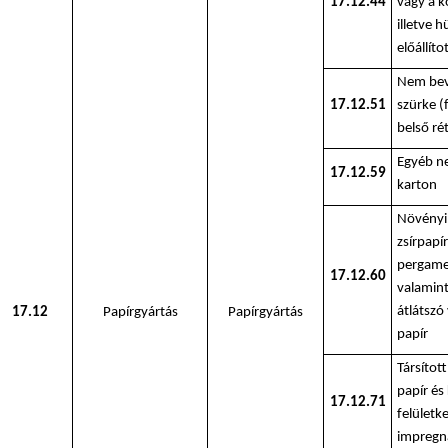
17.12.44
vagy a 
illetve 
előállíto
Nem bev
17.12.51
szürke (
belső ré
Egyéb n
17.12.59
karton
Növényi
zsírpapí
pergame
17.12.60
valamint
átlátszó
17.12
Papírgyártás
Papírgyártás
papír
Társítot
papír és
17.12.71
felületk
impregná