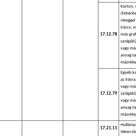
Karton, 
(fehérít
réteggel
írásra, 
17.12.78
más graf
szolgáló
vagy más
anyag t
mázréte
Egyéb ka
az írásr
vagy más
17.12.79
szolgáló
vagy más
anyag t
mázréte
Hullámpa
17.21.11
tekercsb