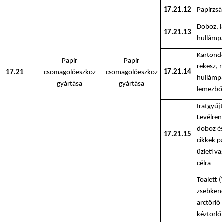
17.21.12
Papírzsá
Doboz, l
17.21.13
hullámp
Kartondo
Papír
Papír
rekesz,
17.21.14
17.21
csomagolóeszköz
csomagolóeszköz
hullámpa
gyártása
gyártása
lemezbő
Iratgyűj
Levélren
doboz é
17.21.15
cikkek pa
üzleti v
célra
Toalett 
zsebkend
arctörlő
kéztörlő