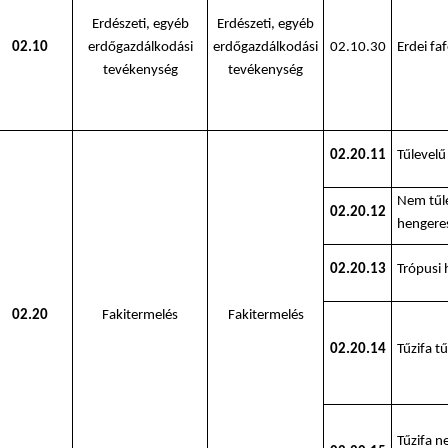
Erdészeti, egyéb
Erdészeti, egyéb
02.10
erdőgazdálkodási
erdőgazdálkodási
02.10.30
Erdei fa
tevékenység
tevékenység
02.20.11
Tűlevelű
Nem tűl
02.20.12
hengere
02.20.13
Trópusi 
02.20
Fakitermelés
Fakitermelés
02.20.14
Tűzifa t
Tűzifa n