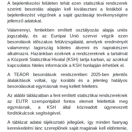
A bejelentkezési felületen tehát ezen statisztikai rendszerek
szerinti besorolás alapján kell kiválasztani a listákból a
bejelentkezést végzőnek a saját gazdasági tevékenységére
jellemző adatokat.
Valamennyi, fentiekben említett osztályozás alapja uniós
jogszabály, és az Európai Unió szervei végzik ezen
besorolások időszakos felülvizsgálatát, amelyek eredményét
valamennyi tagország köteles átvenni és naprakészen
alkalmazni. Hazánkban ezeknek a rendszereknek a tartalmát
a Központi Statisztikai Hivatal (KSH) tartja karban, az azokkal
kapcsolatos hiteles információk a KSH honlapján érhetőek el.
A TEÁOR besorolások rendszerében 2025-ben jelentős
átalakítások voltak, így korábbi és a jelenleg hatályos
besorolásokat egymásnak meg kellett feleltetni.
Az alábbi táblázatban a fent említett statisztikai rendszereknek
az EUTR szempontjából fontos elemeit feleltettük meg
egymásnak, a KSH által közreadott úgynevezett
fordítókulcsok segítségével.
A táblázat adatai tájékoztató jellegűek, így minden faanyag
kereskedelmi lánc szereplőnek saját magának kell eldöntenie,