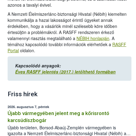
azonos a tavalyi évivel.
A Nemzeti Élelmiszerlánc-biztonsági Hivatal (Nébih) kiemelten
kommunikálja a hazai lakosságot érintő ügyeket annak
érdekében, hogy a vásárlók minél szélesebb köre időben
értesüljön a problémákról. A RASFF rendszeren érkező
valamennyi riasztás megtalálható a
NÉBIH honlapján
. A
témához kapcsolódó további információk elérhetőek a
RASFF
Portal
oldalon.
Kapcsolódó anyagok:
Éves RASFF jelentés (2017.) letölthető formában
Friss hírek
2026. augusztus 7, péntek
Újabb vármegyében jelent meg a kőrisrontó
karcsúdíszbogár
Újabb területen, Borsod-Abaúj-Zemplén vármegyében is
igazolta a Nemzeti Élelmiszerlánc-biztonsági Hivatal (Nébih) a