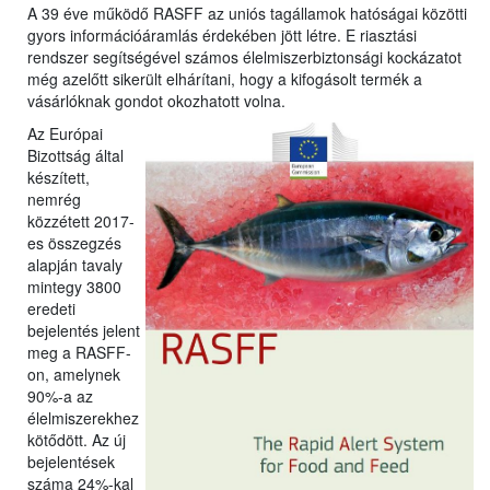
A 39 éve működő RASFF az uniós tagállamok hatóságai közötti
gyors információáramlás érdekében jött létre. E riasztási
rendszer segítségével számos élelmiszerbiztonsági kockázatot
még azelőtt sikerült elhárítani, hogy a kifogásolt termék a
vásárlóknak gondot okozhatott volna.
Az Európai
Bizottság által
készített,
nemrég
közzétett 2017-
es összegzés
alapján tavaly
mintegy 3800
eredeti
bejelentés jelent
meg a RASFF-
on, amelynek
90%-a az
élelmiszerekhez
kötődött. Az új
bejelentések
száma 24%-kal