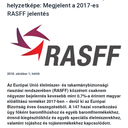
helyzetképe: Megjelent a 2017-es
RASFF jelentés
2018. október 1, hétfő
Az Európai Unió élelmiszer- és takarmánybiztonsági
riasztási rendszerében (RASFF) közzétett
csaknem
négyezer bejelentés kevesebb mint 0,7%-a érintett magyar
előállítású terméket 2017-ben – derül ki az Európai
Bizottság éves összegzéséből. A 147 hazai vonatkozású
ügy főként baromfihúshoz és egyéb baromfitermékekhez,
étrend-kiegészítőkhöz és egyéb speciális élelmiszerekhez,
valamint tojáshoz és tojástermékekhez kapcsolódott.