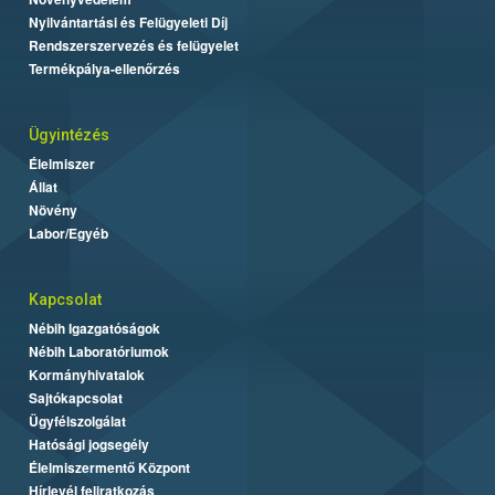
Nyilvántartási és Felügyeleti Díj
Rendszerszervezés és felügyelet
Termékpálya-ellenőrzés
Ügyintézés
Élelmiszer
Állat
Növény
Labor/Egyéb
Kapcsolat
Nébih Igazgatóságok
Nébih Laboratóriumok
Kormányhivatalok
Sajtókapcsolat
Ügyfélszolgálat
Hatósági jogsegély
Élelmiszermentő Központ
Hírlevél feliratkozás