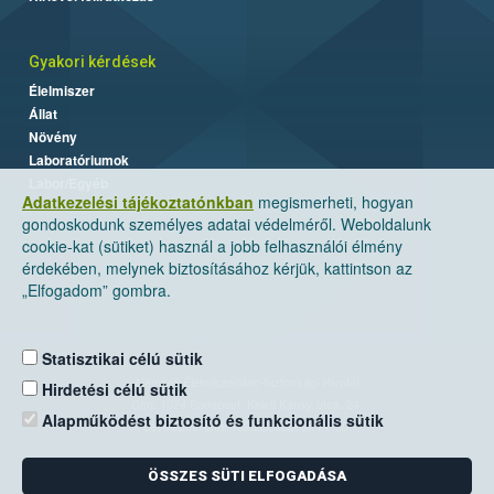
Gyakori kérdések
Élelmiszer
Állat
Növény
Laboratóriumok
Labor/Egyéb
Adatkezelési tájékoztatónkban
megismerheti, hogyan
gondoskodunk személyes adatai védelméről. Weboldalunk
cookie-kat (sütiket) használ a jobb felhasználói élmény
érdekében, melynek biztosításához kérjük, kattintson az
„Elfogadom” gombra.
Statisztikai célú sütik
Nemzeti Élelmiszerlánc-biztonsági Hivatal
Hirdetési célú sütik
Cím: 1024 Budapest, Keleti Károly utca. 24.
Alapműködést biztosító és funkcionális sütik
Levelezési cím: 1525 Budapest. Pf. 30.
ÖSSZES SÜTI ELFOGADÁSA
E-mail:
ugyfelszolgalat@nebih.gov.hu