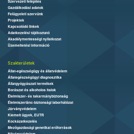
Szervezeti felépítés
Gazdálkodási adatok
Felügyeleti szervünk
Projektek
Kapcsolódó linkek
Adatkezelési tájékoztató
Akadálymentességi nyilatkozat
Üzemeltetési információ
Szakterületek
Állat-egészségügy és állatvédelem
Állategészségügyi diagnosztika
Állatgyógyászati termékek
Borászat és alkoholos italok
Élelmiszer- és takarmánybiztonság
Élelmiszerlánc-biztonsági laborhálózat
Járványvédelem
Kiemelt ügyek, EUTR
Kockázatkezelés
Mezőgazdasági genetikai erőforrások
Növényvédelem