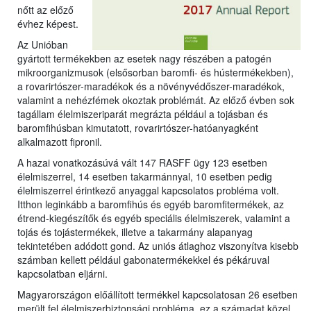
nőtt az előző
évhez képest.
Az Unióban
gyártott termékekben az esetek nagy részében a patogén
mikroorganizmusok (elsősorban baromfi- és hústermékekben),
a rovarirtószer-maradékok és a növényvédőszer-maradékok,
valamint a nehézfémek okoztak problémát. Az előző évben sok
tagállam élelmiszeriparát megrázta például a tojásban és
baromfihúsban kimutatott, rovarirtószer-hatóanyagként
alkalmazott fipronil.
A hazai vonatkozásúvá vált 147 RASFF ügy 123 esetben
élelmiszerrel, 14 esetben takarmánnyal, 10 esetben pedig
élelmiszerrel érintkező anyaggal kapcsolatos probléma volt.
Itthon leginkább a baromfihús és egyéb baromfitermékek, az
étrend-kiegészítők és egyéb speciális élelmiszerek, valamint a
tojás és tojástermékek, illetve a takarmány alapanyag
tekintetében adódott gond. Az uniós átlaghoz viszonyítva kisebb
számban kellett például gabonatermékekkel és pékáruval
kapcsolatban eljárni.
Magyarországon előállított termékkel kapcsolatosan 26 esetben
merült fel élelmiszerbiztonsági probléma, ez a számadat közel