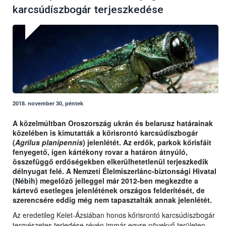
karcsúdíszbogár terjeszkedése
2018. november 30, péntek
A közelmúltban Oroszország ukrán és belarusz határainak
közelében is kimutatták a kőrisrontó karcsúdíszbogár
(
Agrilus planipennis
) jelenlétét. Az erdők, parkok kőrisfáit
fenyegető, igen kártékony rovar a határon átnyúló,
összefüggő erdőségekben elkerülhetetlenül terjeszkedik
délnyugat felé. A Nemzeti Élelmiszerlánc-biztonsági Hivatal
(Nébih) megelőző jelleggel már 2012-ben megkezdte a
kártevő esetleges jelenlétének országos felderítését, de
szerencsére eddig még nem tapasztalták annak jelenlétét.
Az eredetileg Kelet-Ázsiában honos kőrisrontó karcsúdíszbogár
természetes terjedése révén immár egyre növekvő területen