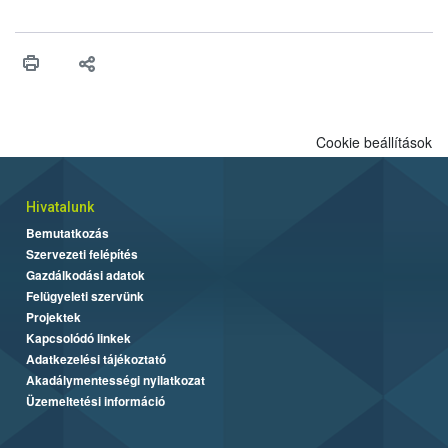
engedélyezését. Ezen eljárások során szükség esetén be kell
vonni az ebek viselkedésének megítélésében jártas szakértőt.
Cookie beállítások
Hivatalunk
Bemutatkozás
Szervezeti felépítés
Gazdálkodási adatok
Felügyeleti szervünk
Projektek
Kapcsolódó linkek
Adatkezelési tájékoztató
Akadálymentességi nyilatkozat
Üzemeltetési információ