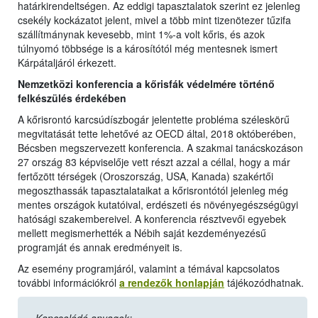
határkirendeltségen. Az eddigi tapasztalatok szerint ez jelenleg
csekély kockázatot jelent, mivel a több mint tizenötezer tűzifa
szállítmánynak kevesebb, mint 1%-a volt kőris, és azok
túlnyomó többsége is a károsítótól még mentesnek ismert
Kárpátaljáról érkezett.
Nemzetközi konferencia a kőrisfák védelmére történő
felkészülés érdekében
A kőrisrontó karcsúdíszbogár jelentette probléma széleskörű
megvitatását tette lehetővé az OECD által, 2018 októberében,
Bécsben megszervezett konferencia. A szakmai tanácskozáson
27 ország 83 képviselője vett részt azzal a céllal, hogy a már
fertőzött térségek (Oroszország, USA, Kanada) szakértői
megoszthassák tapasztalataikat a kőrisrontótól jelenleg még
mentes országok kutatóival, erdészeti és növényegészségügyi
hatósági szakembereivel. A konferencia résztvevői egyebek
mellett megismerhették a Nébih saját kezdeményezésű
programját és annak eredményeit is.
Az esemény programjáról, valamint a témával kapcsolatos
további információkról
a rendezők honlapján
tájékozódhatnak.