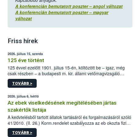
Kapcsolódó anyagok:
A konferencián bemutatott poszter – angol változat
A konferencián bemutatott poszter – magyar
változat
Friss hírek
2026. július 15, szerda
125 éve történt
125 évvel ezelőtt 1901. július 15-én, költözött be – igaz, még
csak részben – a budapesti m. kir. állami vetőmagvizsgáló
állomás a Kis Rókus utca 15. szám alatti, Czigler Győző által
TOVÁBB >
tervezett új épületébe.
2026. július 6, hétfő
Az ebek viselkedésének megítélésében jártas
szakértők listája
A kedvtelésből tartott állatok tartásáról és forgalmazásáról szóló
41/2010. (II. 26.) Korm.rendelet szabályozza az eb okozta fizikai
sérülés, illetve ennek veszélye keletkezésekor felmerülő
TOVÁBB >
hatósági feladatokat, valamint a veszélyes eb tartását és annak