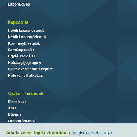
Labor/Egyéb
Kapcsolat
Nébih Igazgatóságok
Nébih Laboratóriumok
Kormányhivatalok
Sajtókapcsolat
Ügyfélszolgálat
Hatósági jogsegély
Élelmiszermentő Központ
Hírlevél feliratkozás
Gyakori kérdések
Élelmiszer
Állat
Növény
Laboratóriumok
Labor/Egyéb
Adatkezelési tájékoztatónkban
megismerheti, hogyan