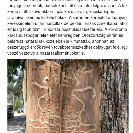
fenyegeti az erdők, parkok kőrisfáit és a fafeldolgozó ipart. A fák
kérge alatti szövetekben táplálkozó lárvája, kacskaringós
járataival jelentős kártételt okoz. A karantén károsítót a faanyag
kereskedelem útján hurcolták be például Észak-Amerikába, ahol
ez idáig több tízmillió kőrisfa pusztulását idézte elő. A kőrisrontó
karcsúdíszbogár jelenlétét nemrégiben Oroszország ukrán és
belarusz határainak közelében is kimutatták, ahonnan az
összefüggő erdők révén továbbterjeszkedhet délnyugat felé, így
veszélyeztetve a hazai faállományokat is.