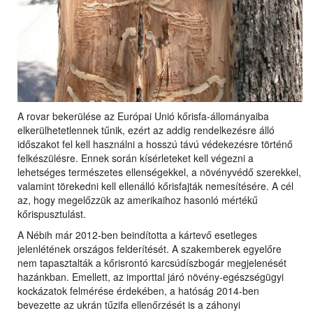
A rovar bekerülése az Európai Unió kőrisfa-állományaiba
elkerülhetetlennek tűnik, ezért az addig rendelkezésre álló
időszakot fel kell használni a hosszú távú védekezésre történő
felkészülésre. Ennek során kísérleteket kell végezni a
lehetséges természetes ellenségekkel, a növényvédő szerekkel,
valamint törekedni kell ellenálló kőrisfajták nemesítésére. A cél
az, hogy megelőzzük az amerikaihoz hasonló mértékű
kőrispusztulást.
A Nébih már 2012-ben beindította a kártevő esetleges
jelenlétének országos felderítését. A szakemberek egyelőre
nem tapasztalták a kőrisrontó karcsúdíszbogár megjelenését
hazánkban. Emellett, az importtal járó növény-egészségügyi
kockázatok felmérése érdekében, a hatóság 2014-ben
bevezette az ukrán tűzifa ellenőrzését is a záhonyi