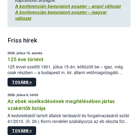
Kapcsolódó anyagok:
A konferencián bemutatott poszter – angol változat
A konferencián bemutatott poszter – magyar
változat
Friss hírek
2026. július 15, szerda
125 éve történt
125 évvel ezelőtt 1901. július 15-én, költözött be – igaz, még
csak részben – a budapesti m. kir. állami vetőmagvizsgáló
állomás a Kis Rókus utca 15. szám alatti, Czigler Győző által
TOVÁBB >
tervezett új épületébe.
2026. július 6, hétfő
Az ebek viselkedésének megítélésében jártas
szakértők listája
A kedvtelésből tartott állatok tartásáról és forgalmazásáról szóló
41/2010. (II. 26.) Korm.rendelet szabályozza az eb okozta fizikai
sérülés, illetve ennek veszélye keletkezésekor felmerülő
TOVÁBB >
hatósági feladatokat, valamint a veszélyes eb tartását és annak