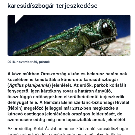
karcsúdíszbogár terjeszkedése
2018. november 30, péntek
A közelmúltban Oroszország ukrán és belarusz határainak
közelében is kimutatták a kőrisrontó karcsúdíszbogár
(
Agrilus planipennis
) jelenlétét. Az erdők, parkok kőrisfáit
fenyegető, igen kártékony rovar a határon átnyúló,
összefüggő erdőségekben elkerülhetetlenül terjeszkedik
délnyugat felé. A Nemzeti Élelmiszerlánc-biztonsági Hivatal
(Nébih) megelőző jelleggel már 2012-ben megkezdte a
kártevő esetleges jelenlétének országos felderítését, de
szerencsére eddig még nem tapasztalták annak jelenlétét.
Az eredetileg Kelet-Ázsiában honos kőrisrontó karcsúdíszbogár
természetes terjedése révén immár egyre növekvő területen