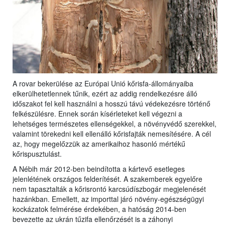
A rovar bekerülése az Európai Unió kőrisfa-állományaiba
elkerülhetetlennek tűnik, ezért az addig rendelkezésre álló
időszakot fel kell használni a hosszú távú védekezésre történő
felkészülésre. Ennek során kísérleteket kell végezni a
lehetséges természetes ellenségekkel, a növényvédő szerekkel,
valamint törekedni kell ellenálló kőrisfajták nemesítésére. A cél
az, hogy megelőzzük az amerikaihoz hasonló mértékű
kőrispusztulást.
A Nébih már 2012-ben beindította a kártevő esetleges
jelenlétének országos felderítését. A szakemberek egyelőre
nem tapasztalták a kőrisrontó karcsúdíszbogár megjelenését
hazánkban. Emellett, az importtal járó növény-egészségügyi
kockázatok felmérése érdekében, a hatóság 2014-ben
bevezette az ukrán tűzifa ellenőrzését is a záhonyi