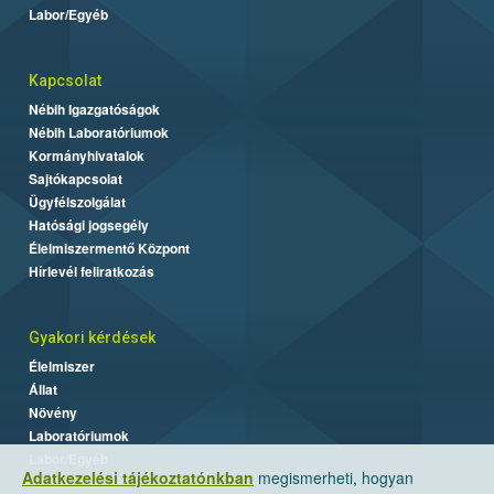
Labor/Egyéb
Kapcsolat
Nébih Igazgatóságok
Nébih Laboratóriumok
Kormányhivatalok
Sajtókapcsolat
Ügyfélszolgálat
Hatósági jogsegély
Élelmiszermentő Központ
Hírlevél feliratkozás
Gyakori kérdések
Élelmiszer
Állat
Növény
Laboratóriumok
Labor/Egyéb
Adatkezelési tájékoztatónkban
megismerheti, hogyan