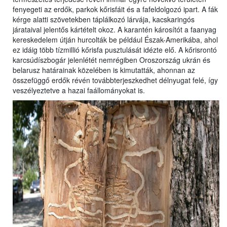
fenyegeti az erdők, parkok kőrisfáit és a fafeldolgozó ipart. A fák
kérge alatti szövetekben táplálkozó lárvája, kacskaringós
járataival jelentős kártételt okoz. A karantén károsítót a faanyag
kereskedelem útján hurcolták be például Észak-Amerikába, ahol
ez idáig több tízmillió kőrisfa pusztulását idézte elő. A kőrisrontó
karcsúdíszbogár jelenlétét nemrégiben Oroszország ukrán és
belarusz határainak közelében is kimutatták, ahonnan az
összefüggő erdők révén továbbterjeszkedhet délnyugat felé, így
veszélyeztetve a hazai faállományokat is.