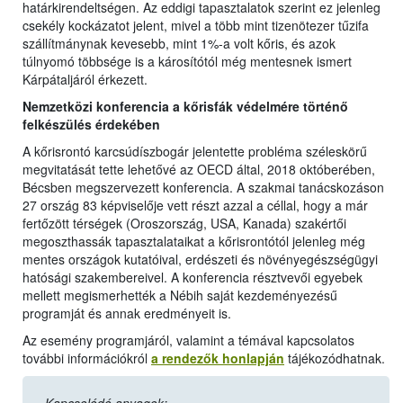
határkirendeltségen. Az eddigi tapasztalatok szerint ez jelenleg
csekély kockázatot jelent, mivel a több mint tizenötezer tűzifa
szállítmánynak kevesebb, mint 1%-a volt kőris, és azok
túlnyomó többsége is a károsítótól még mentesnek ismert
Kárpátaljáról érkezett.
Nemzetközi konferencia a kőrisfák védelmére történő
felkészülés érdekében
A kőrisrontó karcsúdíszbogár jelentette probléma széleskörű
megvitatását tette lehetővé az OECD által, 2018 októberében,
Bécsben megszervezett konferencia. A szakmai tanácskozáson
27 ország 83 képviselője vett részt azzal a céllal, hogy a már
fertőzött térségek (Oroszország, USA, Kanada) szakértői
megoszthassák tapasztalataikat a kőrisrontótól jelenleg még
mentes országok kutatóival, erdészeti és növényegészségügyi
hatósági szakembereivel. A konferencia résztvevői egyebek
mellett megismerhették a Nébih saját kezdeményezésű
programját és annak eredményeit is.
Az esemény programjáról, valamint a témával kapcsolatos
további információkról
a rendezők honlapján
tájékozódhatnak.