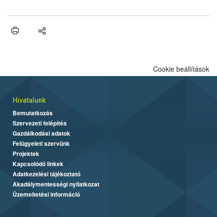
engedélyezését. Ezen eljárások során szükség esetén be kell
vonni az ebek viselkedésének megítélésében jártas szakértőt.
Cookie beállítások
Hivatalunk
Bemutatkozás
Szervezeti felépítés
Gazdálkodási adatok
Felügyeleti szervünk
Projektek
Kapcsolódó linkek
Adatkezelési tájékoztató
Akadálymentességi nyilatkozat
Üzemeltetési információ