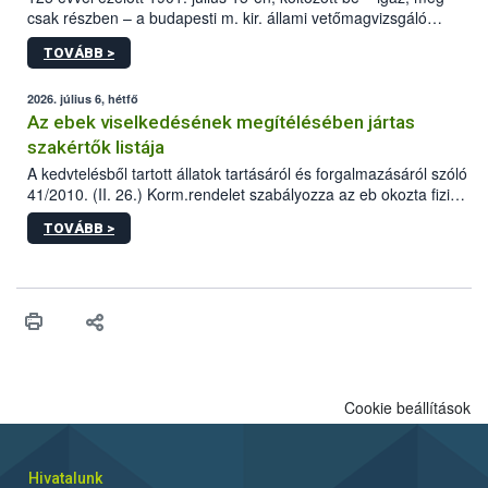
csak részben – a budapesti m. kir. állami vetőmagvizsgáló
állomás a Kis Rókus utca 15. szám alatti, Czigler Győző által
TOVÁBB >
tervezett új épületébe.
2026. július 6, hétfő
Az ebek viselkedésének megítélésében jártas
szakértők listája
A kedvtelésből tartott állatok tartásáról és forgalmazásáról szóló
41/2010. (II. 26.) Korm.rendelet szabályozza az eb okozta fizikai
sérülés, illetve ennek veszélye keletkezésekor felmerülő
TOVÁBB >
hatósági feladatokat, valamint a veszélyes eb tartását és annak
engedélyezését. Ezen eljárások során szükség esetén be kell
vonni az ebek viselkedésének megítélésében jártas szakértőt.
Cookie beállítások
Hivatalunk