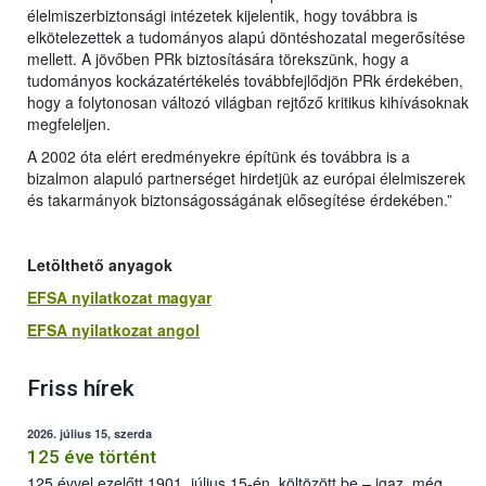
élelmiszerbiztonsági intézetek kijelentik, hogy továbbra is
elkötelezettek a tudományos alapú döntéshozatal megerősítése
mellett. A jövőben PRk biztosítására törekszünk, hogy a
tudományos kockázatértékelés továbbfejlődjön PRk érdekében,
hogy a folytonosan változó világban rejtőző kritikus kihívásoknak
megfeleljen.
A 2002 óta elért eredményekre építünk és továbbra is a
bizalmon alapuló partnerséget hirdetjük az európai élelmiszerek
és takarmányok biztonságosságának elősegítése érdekében.”
Letölthető anyagok
EFSA nyilatkozat magyar
EFSA nyilatkozat angol
Friss hírek
2026. július 15, szerda
125 éve történt
125 évvel ezelőtt 1901. július 15-én, költözött be – igaz, még