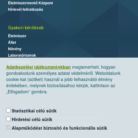
Élelmiszermentő Központ
Hírlevél feliratkozás
Gyakori kérdések
Élelmiszer
Állat
Növény
Laboratóriumok
Labor/Egyéb
Adatkezelési tájékoztatónkban
megismerheti, hogyan
gondoskodunk személyes adatai védelméről. Weboldalunk
cookie-kat (sütiket) használ a jobb felhasználói élmény
érdekében, melynek biztosításához kérjük, kattintson az
„Elfogadom” gombra.
Statisztikai célú sütik
Nemzeti Élelmiszerlánc-biztonsági Hivatal
Hirdetési célú sütik
Cím: 1024 Budapest, Keleti Károly utca. 24.
Alapműködést biztosító és funkcionális sütik
Levelezési cím: 1525 Budapest. Pf. 30.