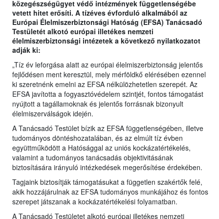
közegészségügyet védő intézmények függetlenségébe
vetett hitet erősíti. A tízéves évforduló alkalmából az
Európai Élelmiszerbiztonsági Hatóság (EFSA) Tanácsadó
Testületét alkotó európai illetékes nemzeti
élelmiszerbiztonsági intézetek a következő nyilatkozatot
adják ki:
„Tíz év leforgása alatt az európai élelmiszerbiztonság jelentős
fejlődésen ment keresztül, mely mérföldkő elérésében ezennel
ki szeretnénk emelni az EFSA nélkülözhetetlen szerepét. Az
EFSA javította a fogyasztóvédelem szintjét, fontos támogatást
nyújtott a tagállamoknak és jelentős forrásnak bizonyult
élelmiszerválságok idején.
A Tanácsadó Testület bízik az EFSA függetlenségében, illetve
tudományos döntéshozatalában, és az elmúlt tíz évben
együttműködött a Hatósággal az uniós kockázatértékelés,
valamint a tudományos tanácsadás objektivitásának
biztosítására irányuló intézkedések megerősítése érdekében.
Tagjaink biztosítják támogatásukat a független szakértők felé,
akik hozzájárulnak az EFSA tudományos munkájához és fontos
szerepet játszanak a kockázatértékelési folyamatban.
A Tanácsadó Testületet alkotó európai illetékes nemzeti