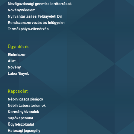
Mezőgazdasági genetikai erőforrások
Növényvédelem
Nyilvántartási és Felügyeleti Díj
Rendszerszervezés és felügyelet
Termékpálya-ellenőrzés
Ügyintézés
Élelmiszer
Állat
Növény
Labor/Egyéb
Kapcsolat
Nébih Igazgatóságok
Nébih Laboratóriumok
Kormányhivatalok
Sajtókapcsolat
Ügyfélszolgálat
Hatósági jogsegély