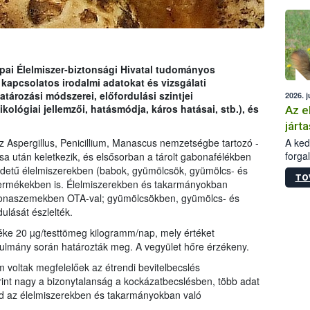
épüle
ópai Élelmiszer-biztonsági Hivatal tudományos
 kapcsolatos irodalmi adatokat és vizsgálati
ározási módszerei, előfordulási szintjei
2026. j
ológiai jellemzői, hatásmódja, káros hatásai, stb.), és
Az e
járta
A kedv
az Aspergillus, Penicillium, Manascus nemzetségbe tartozó -
forga
ása után keletkezik, és elsősorban a tárolt gabonafélékben
Korm.
edetű élelmiszerekben (babok, gyümölcsök, gyümölcs- és
TO
sérül
jtermékekben is. Élelmiszerekben és takarmányokban
felme
abonaszemekben OTA-val; gyümölcsökben, gyümölcs- és
veszé
ulását észlelték.
Ezen 
téke 20 µg/testtömeg kilogramm/nap, mely értéket
vonni
nulmány során határozták meg. A vegyület hőre érzékeny.
jártas
m voltak megfelelőek az étrendi bevitelbecslés
int nagy a bizonytalanság a kockázatbecslésben, több adat
ind az élelmiszerekben és takarmányokban való