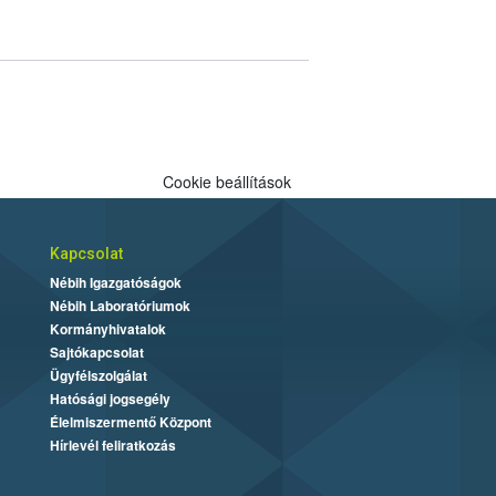
Cookie beállítások
Kapcsolat
Nébih Igazgatóságok
Nébih Laboratóriumok
Kormányhivatalok
Sajtókapcsolat
Ügyfélszolgálat
Hatósági jogsegély
Élelmiszermentő Központ
Hírlevél feliratkozás