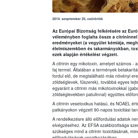
2014. szeptember 25, csütörtök
Az Európai Bizottság felkérésére az Eur
véleményben foglalta össze a citrininnel
eredményeket (a vegyület kémiája, meghat
élelmiszerekben és takarmányokban, toxik
ezek alapján értékelést végzett.
A citrinin egy mikotoxin, amelyet számos - 
faj termel. Általában a termények betakarít
fordul elő, de megtalálható más növényi er
zöldséglevek, fűszerek), továbbá egyes te
egyaránt a citrinin más mikotoxinokkal (g
zöldséglevekben patulinnal) együttes előford
A citrinin vesetoxikus hatású, és NOAEL ér
patkányokon végzett 90-napos toxicitási ta
A rendelkezésre álló előfordulási adatok ne
elvégzéséhez. Az EFSA szakbizottsága szer
szükséges mind a citrinin toxicitásának, m
előfordulásának vonatkozásában.