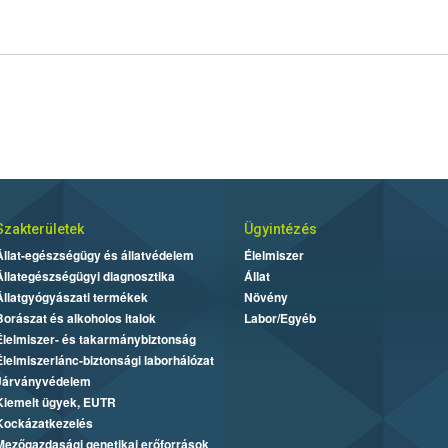
Szakterületek
Ügyintézés
Állat-egészségügy és állatvédelem
Élelmiszer
Állategészségügyi diagnosztika
Állat
Állatgyógyászati termékek
Növény
Borászat és alkoholos italok
Labor/Egyéb
Élelmiszer- és takarmánybiztonság
Élelmiszerlánc-biztonsági laborhálózat
Járványvédelem
Kiemelt ügyek, EUTR
Kockázatkezelés
Mezőgazdasági genetikai erőforrások