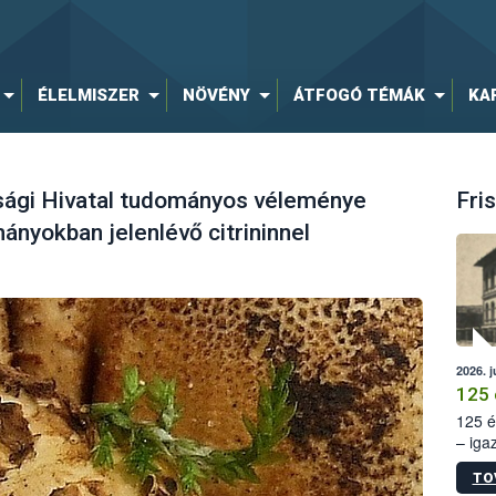
ÉLELMISZER
NÖVÉNY
ÁTFOGÓ TÉMÁK
KA
nsági Hivatal tudományos véleménye
Fris
ányokban jelenlévő citrininnel
2026. j
125 
125 é
– iga
állam
TO
15. sz