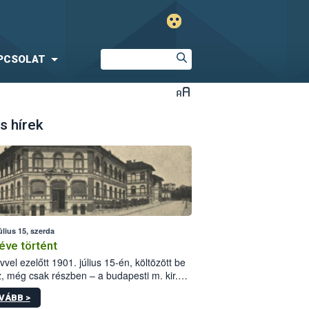
PCSOLAT
s hírek
úlius 15, szerda
éve történt
vvel ezelőtt 1901. július 15-én, költözött be
z, még csak részben – a budapesti m. kir.
i vetőmagvizsgáló állomás a Kis Rókus utca
VÁBB >
ám alatti, Czigler Győző által tervezett új