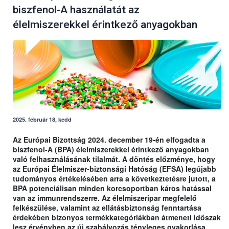
biszfenol-A használatát az
élelmiszerekkel érintkező anyagokban
2025. február 18, kedd
Az Európai Bizottság 2024. december 19-én elfogadta a
biszfenol-A (BPA) élelmiszerekkel érintkező anyagokban
való felhasználásának tilalmát. A döntés előzménye, hogy
az Európai Élelmiszer-biztonsági Hatóság (EFSA) legújabb
tudományos értékelésében arra a következtetésre jutott, a
BPA potenciálisan minden korcsoportban káros hatással
van az immunrendszerre. Az élelmiszeripar megfelelő
felkészülése, valamint az ellátásbiztonság fenntartása
érdekében bizonyos termékkategóriákban átmeneti időszak
lesz érvényben az új szabályozás tényleges gyakorlása