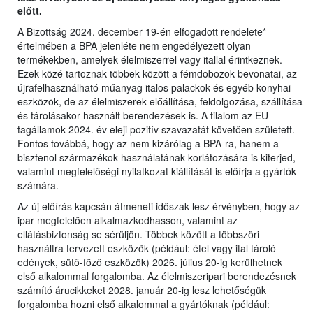
előtt.
A Bizottság 2024. december 19-én elfogadott rendelete*
értelmében a BPA jelenléte nem engedélyezett olyan
termékekben, amelyek élelmiszerrel vagy itallal érintkeznek.
Ezek közé tartoznak többek között a fémdobozok bevonatai, az
újrafelhasználható műanyag italos palackok és egyéb konyhai
eszközök, de az élelmiszerek előállítása, feldolgozása, szállítása
és tárolásakor használt berendezések is. A tilalom az EU-
tagállamok 2024. év eleji pozitív szavazatát követően született.
Fontos továbbá, hogy az nem kizárólag a BPA-ra, hanem a
biszfenol származékok használatának korlátozására is kiterjed,
valamint megfelelőségi nyilatkozat kiállítását is előírja a gyártók
számára.
Az új előírás kapcsán átmeneti időszak lesz érvényben, hogy az
ipar megfelelően alkalmazkodhasson, valamint az
ellátásbiztonság se sérüljön. Többek között a többszöri
használtra tervezett eszközök (például: étel vagy ital tároló
edények, sütő-főző eszközök) 2026. július 20-ig kerülhetnek
első alkalommal forgalomba. Az élelmiszeripari berendezésnek
számító árucikkeket 2028. január 20-ig lesz lehetőségük
forgalomba hozni első alkalommal a gyártóknak (például: