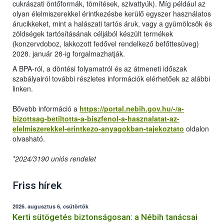
cukrászati öntőformák, tömítések, szivattyúk). Míg például az
olyan élelmiszerekkel érintkezésbe kerülő egyszer használatos
árucikkeket, mint a halászati tartós áruk, vagy a gyümölcsök és
zöldségek tartósításának céljából készült termékek
(konzervdoboz, lakkozott fedővel rendelkező befőttesüveg)
2028. január 28-ig forgalmazhatják.
A BPA-ról, a döntési folyamatról és az átmeneti időszak
szabályairól további részletes információk elérhetőek az alábbi
linken.
Bővebb információ a
https://portal.nebih.gov.hu/-/a-
bizottsag-betiltotta-a-biszfenol-a-hasznalatat-az-
elelmiszerekkel-erintkezo-anyagokban-tajekoztato
oldalon
olvasható.
*2024/3190 uniós rendelet
Friss hírek
2026. augusztus 6, csütörtök
Kerti sütögetés biztonságosan: a Nébih tanácsai