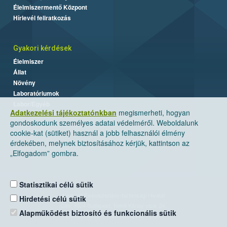
Élelmiszermentő Központ
Hírlevél feliratkozás
Gyakori kérdések
Élelmiszer
Állat
Növény
Laboratóriumok
Labor/Egyéb
Adatkezelési tájékoztatónkban
megismerheti, hogyan
gondoskodunk személyes adatai védelméről. Weboldalunk
cookie-kat (sütiket) használ a jobb felhasználói élmény
érdekében, melynek biztosításához kérjük, kattintson az
„Elfogadom” gombra.
Statisztikai célú sütik
Nemzeti Élelmiszerlánc-biztonsági Hivatal
Hirdetési célú sütik
Cím: 1024 Budapest, Keleti Károly utca. 24.
Alapműködést biztosító és funkcionális sütik
Levelezési cím: 1525 Budapest. Pf. 30.