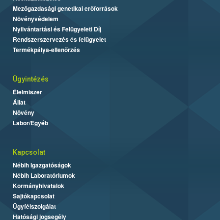
Mezőgazdasági genetikai erőforrások
Növényvédelem
Nyilvántartási és Felügyeleti Díj
Rendszerszervezés és felügyelet
Termékpálya-ellenőrzés
Ügyintézés
Élelmiszer
Állat
Növény
Labor/Egyéb
Kapcsolat
Nébih Igazgatóságok
Nébih Laboratóriumok
Kormányhivatalok
Sajtókapcsolat
Ügyfélszolgálat
Hatósági jogsegély