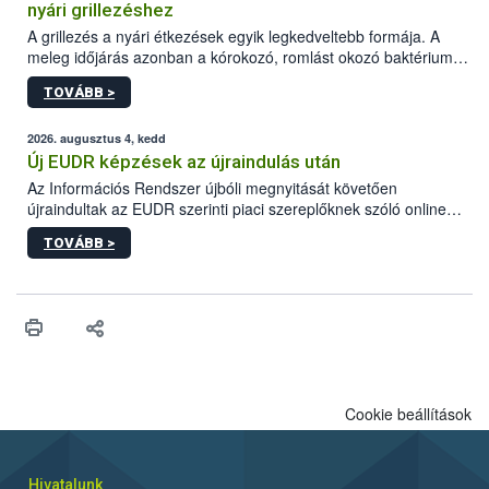
nyári grillezéshez
A grillezés a nyári étkezések egyik legkedveltebb formája. A
meleg időjárás azonban a kórokozó, romlást okozó baktériumok
gyorsabb szaporodásának is kedvez. A szabadtéri sütögetés
TOVÁBB >
ezért nem csupán a megfelelő sütési technikáról szól: legalább
ilyen fontos az alapanyagok biztonságos kezelése, az alapvető
higiéniai szabályok betartása, a megfelelő hőkezelés, valamint a
2026. augusztus 4, kedd
maradékok szakszerű tárolása. A Nemzeti Élelmiszerlánc-
Új EUDR képzések az újraindulás után
biztonsági Hivatal (Nébih) Oktatási Programja összegyűjtötte a
Az Információs Rendszer újbóli megnyitását követően
biztonságos grillezés legfontosabb tudnivalóit.
újraindultak az EUDR szerinti piaci szereplőknek szóló online
képzések.
TOVÁBB >
Cookie beállítások
Hivatalunk