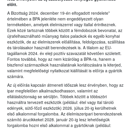
előtt.
A Bizottság 2024. december 19-én elfogadott rendelete*
értelmében a BPA jelenléte nem engedélyezett olyan
termékekben, amelyek élelmiszerrel vagy itallal érintkeznek.
Ezek közé tartoznak többek között a fémdobozok bevonatai, az
újrafelhasználható műanyag italos palackok és egyéb konyhai
eszközök, de az élelmiszerek előállítása, feldolgozása, szállítása
és tárolásakor használt berendezések is. A tilalom az EU-
tagállamok 2024. év eleji pozitív szavazatát követően született.
Fontos továbbá, hogy az nem kizárólag a BPA-ra, hanem a
biszfenol származékok használatának korlátozására is kiterjed,
valamint megfelelőségi nyilatkozat kiállítását is előírja a gyártók
számára.
Az új előírás kapcsán átmeneti időszak lesz érvényben, hogy az
ipar megfelelően alkalmazkodhasson, valamint az
ellátásbiztonság se sérüljön. Többek között a többszöri
használtra tervezett eszközök (például: étel vagy ital tároló
edények, sütő-főző eszközök) 2026. július 20-ig kerülhetnek
első alkalommal forgalomba. Az élelmiszeripari berendezésnek
számító árucikkeket 2028. január 20-ig lesz lehetőségük
forgalomba hozni első alkalommal a gyártóknak (például: