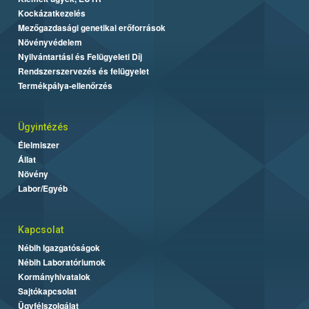
Kockázatkezelés
Mezőgazdasági genetikai erőforrások
Növényvédelem
Nyilvántartási és Felügyeleti Díj
Rendszerszervezés és felügyelet
Termékpálya-ellenőrzés
Ügyintézés
Élelmiszer
Állat
Növény
Labor/Egyéb
Kapcsolat
Nébih Igazgatóságok
Nébih Laboratóriumok
Kormányhivatalok
Sajtókapcsolat
Ügyfélszolgálat