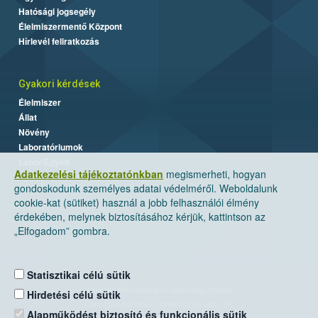
Hatósági jogsegély
Élelmiszermentő Központ
Hírlevél feliratkozás
Gyakori kérdések
Élelmiszer
Állat
Növény
Laboratóriumok
Labor/Egyéb
Adatkezelési tájékoztatónkban
megismerheti, hogyan
gondoskodunk személyes adatai védelméről. Weboldalunk
cookie-kat (sütiket) használ a jobb felhasználói élmény
érdekében, melynek biztosításához kérjük, kattintson az
„Elfogadom” gombra.
Statisztikai célú sütik
Nemzeti Élelmiszerlánc-biztonsági Hivatal
Hirdetési célú sütik
Cím: 1024 Budapest, Keleti Károly utca. 24.
Alapműködést biztosító és funkcionális sütik
Levelezési cím: 1525 Budapest. Pf. 30.