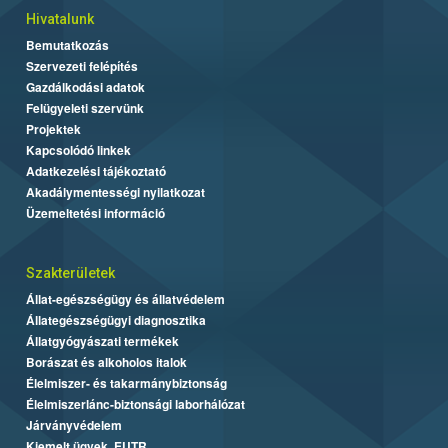
Hivatalunk
Bemutatkozás
Szervezeti felépítés
Gazdálkodási adatok
Felügyeleti szervünk
Projektek
Kapcsolódó linkek
Adatkezelési tájékoztató
Akadálymentességi nyilatkozat
Üzemeltetési információ
Szakterületek
Állat-egészségügy és állatvédelem
Állategészségügyi diagnosztika
Állatgyógyászati termékek
Borászat és alkoholos italok
Élelmiszer- és takarmánybiztonság
Élelmiszerlánc-biztonsági laborhálózat
Járványvédelem
Kiemelt ügyek, EUTR