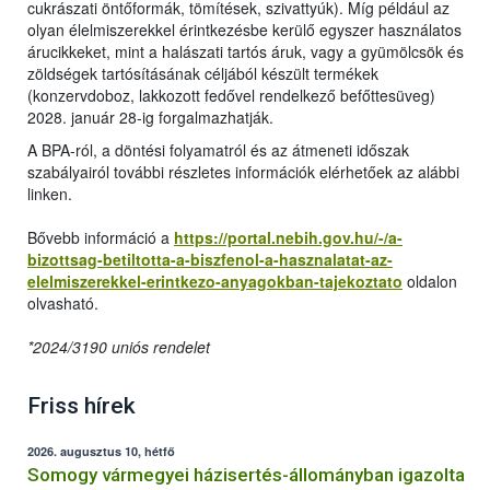
cukrászati öntőformák, tömítések, szivattyúk). Míg például az
olyan élelmiszerekkel érintkezésbe kerülő egyszer használatos
árucikkeket, mint a halászati tartós áruk, vagy a gyümölcsök és
zöldségek tartósításának céljából készült termékek
(konzervdoboz, lakkozott fedővel rendelkező befőttesüveg)
2028. január 28-ig forgalmazhatják.
A BPA-ról, a döntési folyamatról és az átmeneti időszak
szabályairól további részletes információk elérhetőek az alábbi
linken.
Bővebb információ a
https://portal.nebih.gov.hu/-/a-
bizottsag-betiltotta-a-biszfenol-a-hasznalatat-az-
elelmiszerekkel-erintkezo-anyagokban-tajekoztato
oldalon
olvasható.
*2024/3190 uniós rendelet
Friss hírek
2026. augusztus 10, hétfő
Somogy vármegyei házisertés-állományban igazolta