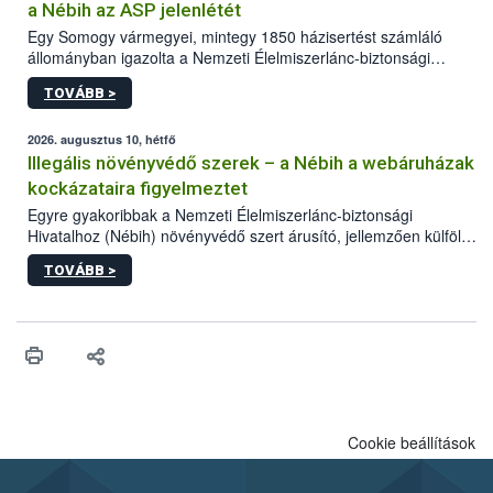
a Nébih az ASP jelenlétét
Egy Somogy vármegyei, mintegy 1850 házisertést számláló
állományban igazolta a Nemzeti Élelmiszerlánc-biztonsági
Hivatal (Nébih) laboratóriuma az afrikai sertéspestis (ASP) vírus
TOVÁBB >
jelenlétét. Az országos főállatorvos azonnal elrendelte a
szükséges járványügyi intézkedéseket a betegség további
terjedésének megakadályozása érdekében. A sertéstartók
2026. augusztus 10, hétfő
számára kiemelten fontos a járványvédelmi előírások szigorú
Illegális növényvédő szerek – a Nébih a webáruházak
betartása.
kockázataira figyelmeztet
Egyre gyakoribbak a Nemzeti Élelmiszerlánc-biztonsági
Hivatalhoz (Nébih) növényvédő szert árusító, jellemzően külföldi
honlapok kapcsán érkező bejelentések. Emellett az ilyen
TOVÁBB >
termékeket kínáló kéretlen online reklámok mennyisége is
számottevően megnövekedett az elmúlt időszakban. A Nébih
összegyűjtötte az illegális növényvédő szerek kapcsán
előforduló árulkodó jeleket, valamint a webáruházakból való
vásárlás kockázatait.
Cookie beállítások