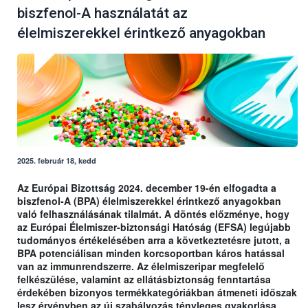
biszfenol-A használatát az
élelmiszerekkel érintkező anyagokban
2025. február 18, kedd
Az Európai Bizottság 2024. december 19-én elfogadta a
biszfenol-A (BPA) élelmiszerekkel érintkező anyagokban
való felhasználásának tilalmát. A döntés előzménye, hogy
az Európai Élelmiszer-biztonsági Hatóság (EFSA) legújabb
tudományos értékelésében arra a következtetésre jutott, a
BPA potenciálisan minden korcsoportban káros hatással
van az immunrendszerre. Az élelmiszeripar megfelelő
felkészülése, valamint az ellátásbiztonság fenntartása
érdekében bizonyos termékkategóriákban átmeneti időszak
lesz érvényben az új szabályozás tényleges gyakorlása