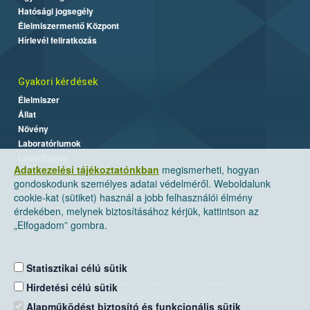
Hatósági jogsegély
Élelmiszermentő Központ
Hírlevél feliratkozás
Gyakori kérdések
Élelmiszer
Állat
Növény
Laboratóriumok
Labor/Egyéb
Adatkezelési tájékoztatónkban
megismerheti, hogyan
gondoskodunk személyes adatai védelméről. Weboldalunk
cookie-kat (sütiket) használ a jobb felhasználói élmény
érdekében, melynek biztosításához kérjük, kattintson az
„Elfogadom” gombra.
Statisztikai célú sütik
Nemzeti Élelmiszerlánc-biztonsági Hivatal
Hirdetési célú sütik
Cím: 1024 Budapest, Keleti Károly utca. 24.
Alapműködést biztosító és funkcionális sütik
Levelezési cím: 1525 Budapest. Pf. 30.