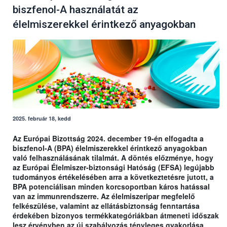
biszfenol-A használatát az
élelmiszerekkel érintkező anyagokban
2025. február 18, kedd
Az Európai Bizottság 2024. december 19-én elfogadta a
biszfenol-A (BPA) élelmiszerekkel érintkező anyagokban
való felhasználásának tilalmát. A döntés előzménye, hogy
az Európai Élelmiszer-biztonsági Hatóság (EFSA) legújabb
tudományos értékelésében arra a következtetésre jutott, a
BPA potenciálisan minden korcsoportban káros hatással
van az immunrendszerre. Az élelmiszeripar megfelelő
felkészülése, valamint az ellátásbiztonság fenntartása
érdekében bizonyos termékkategóriákban átmeneti időszak
lesz érvényben az új szabályozás tényleges gyakorlása