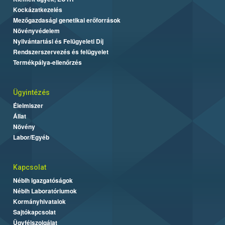
Kockázatkezelés
Mezőgazdasági genetikai erőforrások
Növényvédelem
Nyilvántartási és Felügyeleti Díj
Rendszerszervezés és felügyelet
Termékpálya-ellenőrzés
Ügyintézés
Élelmiszer
Állat
Növény
Labor/Egyéb
Kapcsolat
Nébih Igazgatóságok
Nébih Laboratóriumok
Kormányhivatalok
Sajtókapcsolat
Ügyfélszolgálat