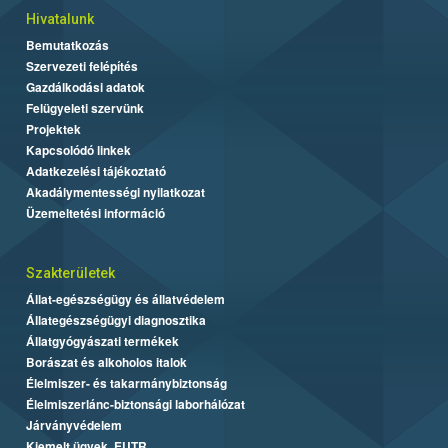
Hivatalunk
Bemutatkozás
Szervezeti felépítés
Gazdálkodási adatok
Felügyeleti szervünk
Projektek
Kapcsolódó linkek
Adatkezelési tájékoztató
Akadálymentességi nyilatkozat
Üzemeltetési információ
Szakterületek
Állat-egészségügy és állatvédelem
Állategészségügyi diagnosztika
Állatgyógyászati termékek
Borászat és alkoholos italok
Élelmiszer- és takarmánybiztonság
Élelmiszerlánc-biztonsági laborhálózat
Járványvédelem
Kiemelt ügyek, EUTR