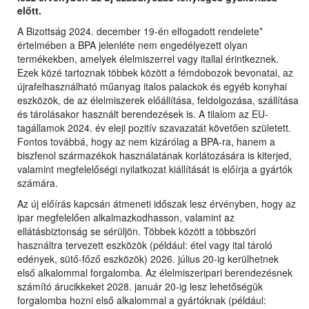
előtt.
A Bizottság 2024. december 19-én elfogadott rendelete*
értelmében a BPA jelenléte nem engedélyezett olyan
termékekben, amelyek élelmiszerrel vagy itallal érintkeznek.
Ezek közé tartoznak többek között a fémdobozok bevonatai, az
újrafelhasználható műanyag italos palackok és egyéb konyhai
eszközök, de az élelmiszerek előállítása, feldolgozása, szállítása
és tárolásakor használt berendezések is. A tilalom az EU-
tagállamok 2024. év eleji pozitív szavazatát követően született.
Fontos továbbá, hogy az nem kizárólag a BPA-ra, hanem a
biszfenol származékok használatának korlátozására is kiterjed,
valamint megfelelőségi nyilatkozat kiállítását is előírja a gyártók
számára.
Az új előírás kapcsán átmeneti időszak lesz érvényben, hogy az
ipar megfelelően alkalmazkodhasson, valamint az
ellátásbiztonság se sérüljön. Többek között a többszöri
használtra tervezett eszközök (például: étel vagy ital tároló
edények, sütő-főző eszközök) 2026. július 20-ig kerülhetnek
első alkalommal forgalomba. Az élelmiszeripari berendezésnek
számító árucikkeket 2028. január 20-ig lesz lehetőségük
forgalomba hozni első alkalommal a gyártóknak (például: