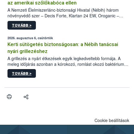
az amerikai szőlőkabóca ellen
A Nemzeti Élelmiszerlánc-biztonsági Hivatal (Nébih) három
növényvédő szer – Decis Forte, Klartan 24 EW, Oroganic –
engedélyokiratát módosította, így azok a szüretet követően,
TOVÁBB >
egészen a vesszőérettség (BBCH 91) stádiumáig
felhasználhatóak a szőlőben. A kiterjesztések célja, hogy a korai
érésű szőlőkben is legyen lehetőség a károsító elleni további
2026. augusztus 6, csütörtök
védekezésre. Az Oroganic készítmény kis kiszerelésben kiskerti
Kerti sütögetés biztonságosan: a Nébih tanácsai
felhasználók számára is elérhető és ökológiai termesztésben is
nyári grillezéshez
engedélyezett.
A grillezés a nyári étkezések egyik legkedveltebb formája. A
meleg időjárás azonban a kórokozó, romlást okozó baktériumok
gyorsabb szaporodásának is kedvez. A szabadtéri sütögetés
TOVÁBB >
ezért nem csupán a megfelelő sütési technikáról szól: legalább
ilyen fontos az alapanyagok biztonságos kezelése, az alapvető
higiéniai szabályok betartása, a megfelelő hőkezelés, valamint a
maradékok szakszerű tárolása. A Nemzeti Élelmiszerlánc-
biztonsági Hivatal (Nébih) Oktatási Programja összegyűjtötte a
biztonságos grillezés legfontosabb tudnivalóit.
Cookie beállítások