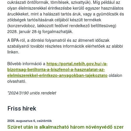
cukrászati öntőformák, tömítések, szivattyúk). Míg például az
olyan élelmiszerekkel érintkezésbe kerülő egyszer használatos
árucikkeket, mint a halászati tartós áruk, vagy a gyümölcsök és
zöldségek tartósításának céljából készült termékek
(konzervdoboz, lakkozott fedővel rendelkező befőttesüveg)
2028. január 28-ig forgalmazhatják.
A BPA-ról, a döntési folyamatról és az átmeneti időszak
szabályairól további részletes információk elérhetőek az alábbi
linken.
Bővebb információ a
https://portal.nebih.gov.hu/-/a-
bizottsag-betiltotta-a-biszfenol-a-hasznalatat-az-
elelmiszerekkel-erintkezo-anyagokban-tajekoztato
oldalon
olvasható.
*2024/3190 uniós rendelet
Friss hírek
2026. augusztus 6, csütörtök
Szüret után is alkalmazható három növényvédő szer