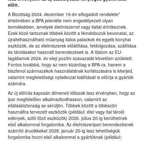
előtt.
A Bizottság 2024. december 19-én elfogadott rendelete*
értelmében a BPA jelenléte nem engedélyezett olyan
termékekben, amelyek élelmiszerrel vagy itallal érintkeznek.
Ezek közé tartoznak többek között a fémdobozok bevonatai, az
újrafelhasználható műanyag italos palackok és egyéb konyhai
eszközök, de az élelmiszerek előállítása, feldolgozása, szállítása
és tárolásakor használt berendezések is. A tilalom az EU-
tagállamok 2024. év eleji pozitív szavazatát követően született.
Fontos továbbá, hogy az nem kizárólag a BPA-ra, hanem a
biszfenol származékok használatának korlátozására is kiterjed,
valamint megfelelőségi nyilatkozat kiállítását is előírja a gyártók
számára.
Az új előírás kapcsán átmeneti időszak lesz érvényben, hogy az
ipar megfelelően alkalmazkodhasson, valamint az
ellátásbiztonság se sérüljön. Többek között a többszöri
használtra tervezett eszközök (például: étel vagy ital tároló
edények, sütő-főző eszközök) 2026. július 20-ig kerülhetnek
első alkalommal forgalomba. Az élelmiszeripari berendezésnek
számító árucikkeket 2028. január 20-ig lesz lehetőségük
forgalomba hozni első alkalommal a gyártóknak (például: