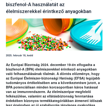
biszfenol-A használatát az
élelmiszerekkel érintkező anyagokban
2025. február 18, kedd
Az Európai Bizottság 2024. december 19-én elfogadta a
biszfenol-A (BPA) élelmiszerekkel érintkező anyagokban
való felhasználásának tilalmát. A döntés előzménye, hogy
az Európai Élelmiszer-biztonsági Hatóság (EFSA) legújabb
tudományos értékelésében arra a következtetésre jutott, a
BPA potenciálisan minden korcsoportban káros hatással
van az immunrendszerre. Az élelmiszeripar megfelelő
felkészülése, valamint az ellátásbiztonság fenntartása
érdekében bizonyos termékkategóriákban átmeneti időszak
lesz érvényben az új szabályozás tényleges gyakorlása