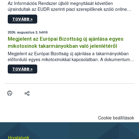
Az Információs Rendszer újbóli megnyitását követően
újraindultak az EUDR szerinti piaci szereplőknek szóló online
képzések.
TOVÁBB >
2026. augusztus 3, hétfő
Megjelent az Európai Bizottság új ajánlása egyes
mikotoxinok takarmányokban való jelenlétéről
Megjelent az Európai Bizottság új ajánlása a takarmányokban
előforduló egyes mikotoxinokkal kapcsolatban. A dokumentum
2027-től új irányértékek alkalmazását írja elő, és a jelenleg
TOVÁBB >
hatályos uniós ajánlások helyébe lép.
Cookie beállítások
Hivatalunk