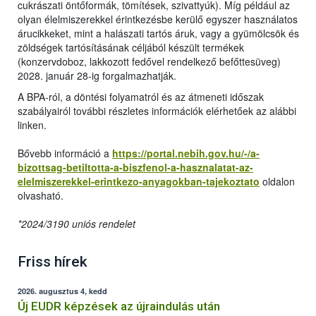
cukrászati öntőformák, tömítések, szivattyúk). Míg például az
olyan élelmiszerekkel érintkezésbe kerülő egyszer használatos
árucikkeket, mint a halászati tartós áruk, vagy a gyümölcsök és
zöldségek tartósításának céljából készült termékek
(konzervdoboz, lakkozott fedővel rendelkező befőttesüveg)
2028. január 28-ig forgalmazhatják.
A BPA-ról, a döntési folyamatról és az átmeneti időszak
szabályairól további részletes információk elérhetőek az alábbi
linken.
Bővebb információ a
https://portal.nebih.gov.hu/-/a-
bizottsag-betiltotta-a-biszfenol-a-hasznalatat-az-
elelmiszerekkel-erintkezo-anyagokban-tajekoztato
oldalon
olvasható.
*2024/3190 uniós rendelet
Friss hírek
2026. augusztus 4, kedd
Új EUDR képzések az újraindulás után