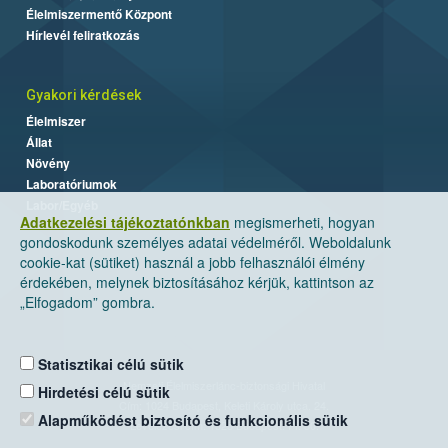
Élelmiszermentő Központ
Hírlevél feliratkozás
Gyakori kérdések
Élelmiszer
Állat
Növény
Laboratóriumok
Labor/Egyéb
Adatkezelési tájékoztatónkban
megismerheti, hogyan
gondoskodunk személyes adatai védelméről. Weboldalunk
cookie-kat (sütiket) használ a jobb felhasználói élmény
érdekében, melynek biztosításához kérjük, kattintson az
„Elfogadom” gombra.
Statisztikai célú sütik
Nemzeti Élelmiszerlánc-biztonsági Hivatal
Hirdetési célú sütik
Cím: 1024 Budapest, Keleti Károly utca. 24.
Alapműködést biztosító és funkcionális sütik
Levelezési cím: 1525 Budapest. Pf. 30.