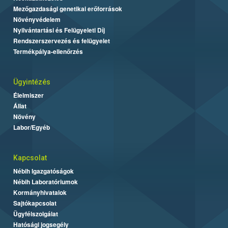
Mezőgazdasági genetikai erőforrások
Növényvédelem
Nyilvántartási és Felügyeleti Díj
Rendszerszervezés és felügyelet
Termékpálya-ellenőrzés
Ügyintézés
Élelmiszer
Állat
Növény
Labor/Egyéb
Kapcsolat
Nébih Igazgatóságok
Nébih Laboratóriumok
Kormányhivatalok
Sajtókapcsolat
Ügyfélszolgálat
Hatósági jogsegély