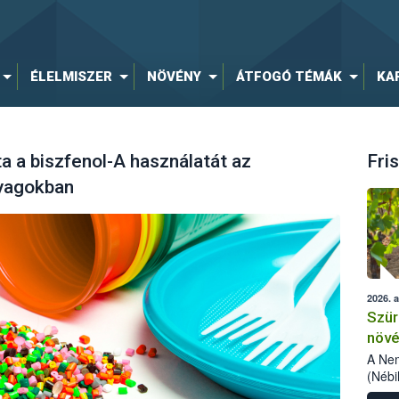
ÉLELMISZER
NÖVÉNY
ÁTFOGÓ TÉMÁK
KA
ta a biszfenol-A használatát az
Fris
nyagokban
2026. 
Szür
növé
szől
A Nem
(Nébi
Klart