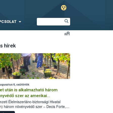
PCSOLAT
s hírek
augusztus 6, csütörtök
et után is alkalmazható három
nyvédő szer az amerikai
őkabóca ellen
zeti Élelmiszerlánc-biztonsági Hivatal
h) három növényvédő szer – Decis Forte,
an 24 EW, Oroganic – engedélyokiratát