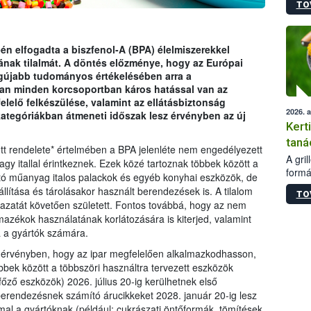
TO
módos
egész
felha
célja
én elfogadta a biszfenol-A (BPA) élelmiszerekkel
lehet
nak tilalmát. A döntés előzménye, hogy az Európai
Az Or
egújabb tudományos értékelésében arra a
felha
isan minden korcsoportban káros hatással van az
terme
lelő felkészülése, valamint az ellátásbiztonság
2026. 
ategóriákban átmeneti időszak lesz érvényben az új
Kert
taná
t rendelete* értelmében a BPA jelenléte nem engedélyezett
A gri
gy itallal érintkeznek. Ezek közé tartoznak többek között a
formá
tó műanyag italos palackok és egyéb konyhai eszközök, de
romlá
állítása és tárolásakor használt berendezések is. A tilalom
TO
szapo
vazatát követően született. Fontos továbbá, hogy az nem
sütög
azékok használatának korlátozására is kiterjed, valamint
techni
rja a gyártók számára.
alapa
higié
z érvényben, hogy az ipar megfelelően alkalmazkodhasson,
hőkez
öbbek között a többszöri használtra tervezett eszközök
tárol
-főző eszközök) 2026. július 20-ig kerülhetnek első
Hivat
berendezésnek számító árucikkeket 2028. január 20-ig lesz
a biz
al a gyártóknak (például: cukrászati öntőformák, tömítések,