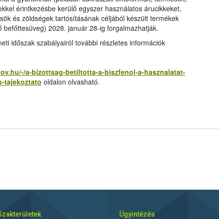
rekkel érintkezésbe kerülő egyszer használatos árucikkeket,
csök és zöldségek tartósításának céljából készült termékek
ő befőttesüveg) 2028. január 28-ig forgalmazhatják.
eti időszak szabályairól további részletes információk
gov.hu/-/a-bizottsag-betiltotta-a-biszfenol-a-hasznalatat-
-tajekoztato
oldalon olvasható.
Szakterületek
Ügyintézés