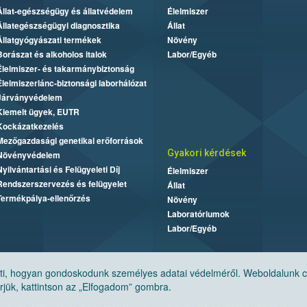
Állat-egészségügy és állatvédelem
Élelmiszer
Állategészségügyi diagnosztika
Állat
Állatgyógyászati termékek
Növény
Borászat és alkoholos italok
Labor/Egyéb
Élelmiszer- és takarmánybiztonság
Élelmiszerlánc-biztonsági laborhálózat
Járványvédelem
Kiemelt ügyek, EUTR
Kockázatkezelés
Mezőgazdasági genetikai erőforrások
Gyakori kérdések
Növényvédelem
Nyilvántartási és Felügyeleti Díj
Élelmiszer
Rendszerszervezés és felügyelet
Állat
Termékpálya-ellenőrzés
Növény
Laboratóriumok
Labor/Egyéb
, hogyan gondoskodunk személyes adatai védelméről. Weboldalunk cook
jük, kattintson az „Elfogadom” gombra.