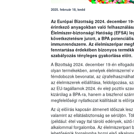
2025. február 18, kedd
Az Európai Bizottság 2024. december 19-
érintkező anyagokban való felhasználásá
Élelmiszer-biztonsági Hatóság (EFSA) l
következtetésre jutott, a BPA potenciál
immunrendszerre. Az élelmiszeripar megfe
fenntartása érdekében bizonyos termékk
szabályozás tényleges gyakorlása előtt.
A Bizottság 2024. december 19-én elfogadot
olyan termékekben, amelyek élelmiszerrel va
fémdobozok bevonatai, az újrafelhasználha
az élelmiszerek előállítása, feldolgozása, sz
az EU-tagállamok 2024. év eleji pozitív sza
kizárólag a BPA-ra, hanem a biszfenol szárm
megfelelőségi nyilatkozat kiállítását is előí
Az új előírás kapcsán átmeneti időszak les
valamint az ellátásbiztonság se sérüljön. T
(például: étel vagy ital tároló edények, sütő
alkalommal forgalomba. Az élelmiszeripari 
lehetőségük forgalomba hozni első alkalomm