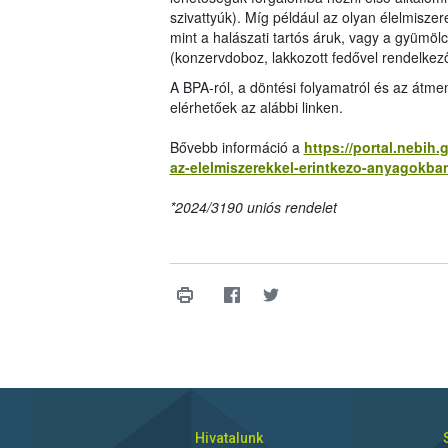
szivattyúk). Míg például az olyan élelmisze
mint a halászati tartós áruk, vagy a gyümöl
(konzervdoboz, lakkozott fedővel rendelkez
A BPA-ról, a döntési folyamatról és az átmen
elérhetőek az alábbi linken.
Bővebb információ a
https://portal.nebih.
az-elelmiszerekkel-erintkezo-anyagokban
*2024/3190 uniós rendelet
Hivatalunk