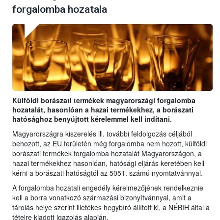
forgalomba hozatala
Külföldi borászati termékek magyarországi forgalomba
hozatalát, hasonlóan a hazai termékekhez, a borászati
hatósághoz benyújtott kérelemmel kell indítani.
Magyarországra kiszerelés ill. további feldolgozás céljából
behozott, az EU területén még forgalomba nem hozott, külföldi
borászati termékek forgalomba hozatalát Magyarországon, a
hazai termékekhez hasonlóan, hatósági eljárás keretében kell
kérni a borászati hatóságtól az 5051. számú nyomtatvánnyal.
A forgalomba hozatali engedély kérelmezőjének rendelkeznie
kell a borra vonatkozó származási bizonyítvánnyal, amit a
tárolás helye szerint illetékes hegybíró állított ki, a NÉBIH által a
tételre kiadott igazolás alapján.