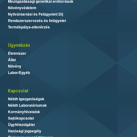
Mezőgazdasági genetikai erőforrások
Növényvédelem
Nyilvántartási és Felügyeleti Díj
Rendszerszervezés és felügyelet
Termékpálya-ellenőrzés
Ügyintézés
Élelmiszer
Állat
Növény
Labor/Egyéb
Kapcsolat
Nébih Igazgatóságok
Nébih Laboratóriumok
Kormányhivatalok
Sajtókapcsolat
Ügyfélszolgálat
Hatósági jogsegély