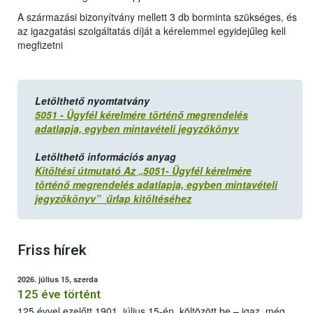
A származási bizonyítvány mellett 3 db borminta szükséges, és
az igazgatási szolgáltatás díját a kérelemmel egyidejűleg kell
megfizetni
Letölthető nyomtatvány
5051 - Ügyfél kérelmére történő megrendelés
adatlapja, egyben mintavételi jegyzőkönyv
Letölthető információs anyag
Kitöltési útmutató Az „5051- Ügyfél kérelmére
történő megrendelés adatlapja, egyben mintavételi
jegyzőkönyv” űrlap kitöltéséhez
Friss hírek
2026. július 15, szerda
125 éve történt
125 évvel ezelőtt 1901. július 15-én, költözött be – igaz, még