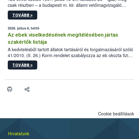
csak részben – a budapesti m. kir. állami vetőmagvizsgáló
állomás a Kis Rókus utca 15. szám alatti, Czigler Győző által
TOVÁBB >
tervezett új épületébe.
2026. július 6, hétfő
Az ebek viselkedésének megítélésében jártas
szakértők listája
A kedvtelésből tartott állatok tartásáról és forgalmazásáról szóló
41/2010. (II. 26.) Korm.rendelet szabályozza az eb okozta fizikai
sérülés, illetve ennek veszélye keletkezésekor felmerülő
TOVÁBB >
hatósági feladatokat, valamint a veszélyes eb tartását és annak
engedélyezését. Ezen eljárások során szükség esetén be kell
vonni az ebek viselkedésének megítélésében jártas szakértőt.
Cookie beállítások
Hivatalunk