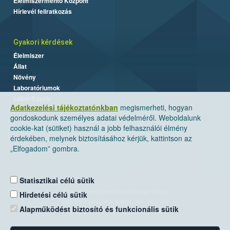
Élelmiszermentő Központ
Hírlevél feliratkozás
Gyakori kérdések
Élelmiszer
Állat
Növény
Laboratóriumok
Labor/Egyéb
Adatkezelési tájékoztatónkban
megismerheti, hogyan
gondoskodunk személyes adatai védelméről. Weboldalunk
cookie-kat (sütiket) használ a jobb felhasználói élmény
érdekében, melynek biztosításához kérjük, kattintson az
„Elfogadom” gombra.
Statisztikai célú sütik
Nemzeti Élelmiszerlánc-biztonsági Hivatal
Hirdetési célú sütik
Cím: 1024 Budapest, Keleti Károly utca. 24.
Alapműködést biztosító és funkcionális sütik
Levelezési cím: 1525 Budapest. Pf. 30.