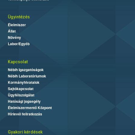
Ügyintézés
Élelmiszer
Állat
Növény
Labor/Egyéb
Kapcsolat
Nébih Igazgatóságok
Nébih Laboratóriumok
Kormányhivatalok
Sajtókapcsolat
Ügyfélszolgálat
Hatósági jogsegély
Élelmiszermentő Központ
Hírlevél feliratkozás
Gyakori kérdések