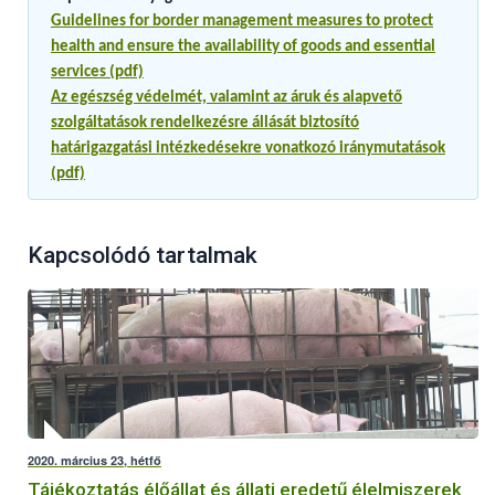
Guidelines for border management measures to protect
health and ensure the availability of goods and essential
services (pdf)
Az egészség védelmét, valamint az áruk és alapvető
szolgáltatások rendelkezésre állását biztosító
határigazgatási intézkedésekre vonatkozó iránymutatások
(pdf)
Kapcsolódó tartalmak
2020. március 23, hétfő
Tájékoztatás élőállat és állati eredetű élelmiszerek