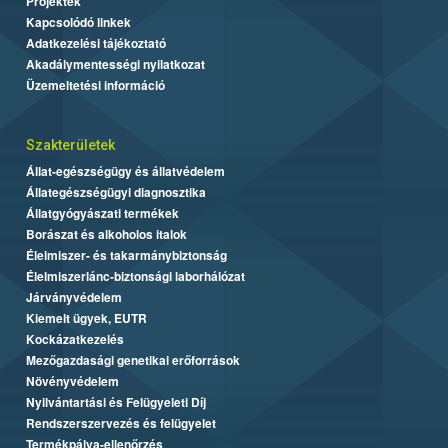
Projektek
Kapcsolódó linkek
Adatkezelési tájékoztató
Akadálymentességi nyilatkozat
Üzemeltetési információ
Szakterületek
Állat-egészségügy és állatvédelem
Állategészségügyi diagnosztika
Állatgyógyászati termékek
Borászat és alkoholos italok
Élelmiszer- és takarmánybiztonság
Élelmiszerlánc-biztonsági laborhálózat
Járványvédelem
Kiemelt ügyek, EUTR
Kockázatkezelés
Mezőgazdasági genetikai erőforrások
Növényvédelem
Nyilvántartási és Felügyeleti Díj
Rendszerszervezés és felügyelet
Termékpálya-ellenőrzés