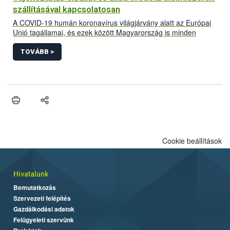
szállításával kapcsolatosan
A COVID-19 humán koronavírus világjárvány alatt az Európai
Unió tagállamai, és ezek között Magyarország is minden
erőfeszítést megtesz, hogy továbbra is biztosítsa a tagállamok
közötti és az Európai Unión kívül, úgynevezett harmadik
TOVÁBB >
országokba történő szabad áruforgalmat. Különös igaz ez az
alapvető termékekre, amelyek közé az állati eredetű
élelmiszeripari termékek és a gazdasági haszonállatok is
tartoznak.
Cookie beállítások
Hivatalunk
Bemutatkozás
Szervezeti felépítés
Gazdálkodási adatok
Felügyeleti szervünk