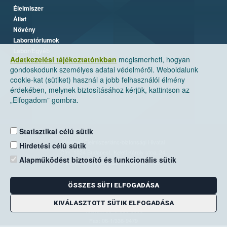
Élelmiszer
Állat
Növény
Laboratóriumok
Labor/Egyéb
Adatkezelési tájékoztatónkban
megismerheti, hogyan
gondoskodunk személyes adatai védelméről. Weboldalunk
cookie-kat (sütiket) használ a jobb felhasználói élmény
érdekében, melynek biztosításához kérjük, kattintson az
„Elfogadom” gombra.
Statisztikai célú sütik
Nemzeti Élelmiszerlánc-biztonsági Hivatal
Hirdetési célú sütik
Cím: 1024 Budapest, Keleti Károly utca. 24.
Alapműködést biztosító és funkcionális sütik
Levelezési cím: 1525 Budapest. Pf. 30.
ÖSSZES SÜTI ELFOGADÁSA
E-mail:
ugyfelszolgalat@nebih.gov.hu
Zöld szám: 06-80/263-244
KIVÁLASZTOTT SÜTIK ELFOGADÁSA
Telefon: 06-1/ 336-9000
Fax: 06-1/336-9479