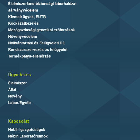
Élelmiszerlánc-biztonsági laborhálózat
Járványvédelem
Kiemelt ügyek, EUTR
Kockázatkezelés
Mezőgazdasági genetikai erőforrások
Növényvédelem
Nyilvántartási és Felügyeleti Díj
Rendszerszervezés és felügyelet
Termékpálya-ellenőrzés
Ügyintézés
Élelmiszer
Állat
Növény
Labor/Egyéb
Kapcsolat
Nébih Igazgatóságok
Nébih Laboratóriumok