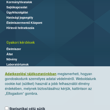
Kormányhivatalok
Sajtókapcsolat
Ügyfélszolgálat
Hatósági jogsegély
Élelmiszermentő Központ
Hírlevél feliratkozás
Gyakori kérdések
Élelmiszer
Állat
Növény
Laboratóriumok
Labor/Egyéb
Adatkezelési tájékoztatónkban
megismerheti, hogyan
gondoskodunk személyes adatai védelméről. Weboldalunk
cookie-kat (sütiket) használ a jobb felhasználói élmény
érdekében, melynek biztosításához kérjük, kattintson az
„Elfogadom” gombra.
Statisztikai célú sütik