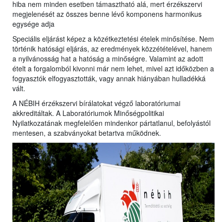
hiba nem minden esetben támasztható alá, mert érzékszervi
megjelenését az összes benne lévő komponens harmonikus
egysége adja
Speciális eljárást képez a közétkeztetési ételek minősítése. Nem
történik hatósági eljárás, az eredmények közzétételével, hanem
a nyilvánosság hat a hatóság a minőségre. Valamint az adott
ételt a forgalomból kivonni már nem lehet, mivel azt időközben a
fogyasztók elfogyasztották, vagy annak hiányában hulladékká
vált.
A NÉBIH érzékszervi bírálatokat végző laboratóriumai
akkreditáltak. A Laboratóriumok Minőségpolitikai
Nyilatkozatának megfelelően mindenkor pártatlanul, befolyástól
mentesen, a szabványokat betartva működnek.