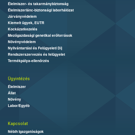
Élelmiszer- és takarmánybiztonság
Élelmiszerlánc-biztonsági laborhálózat
Járványvédelem
Kiemelt ügyek, EUTR
Kockázatkezelés
Mezőgazdasági genetikai erőforrások
Növényvédelem
Nyilvántartási és Felügyeleti Díj
Rendszerszervezés és felügyelet
Termékpálya-ellenőrzés
Ügyintézés
Élelmiszer
Állat
Növény
Labor/Egyéb
Kapcsolat
Nébih Igazgatóságok