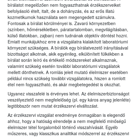
bírálatot megelőzően nem fogyaszthatnak érzékszerveiket
befolyásoló ételt, italt, de a dohányzás, és az erős illatú
kozmetikumok használata sem megengedett számukra.
Fontosak a bírálat körülményei is. Zavaró környezetben
(színben, hőmérsékletben, páratartalomban, megvilágításban,
külső illatokban, zajban) nem tudnának objektív döntést hozni.
Emiatt munkájukhoz erre a vizsgálatra kialakított laboratóriumi
környezet szükséges. A bírálók egy bírálatvezető irányításával
bizottságot alkotnak, akik egyénileg, elkülönített fülkékben a
bírálat során leíró és értékelő módszereket alkalmaznak,
valamint szükség esetén további laboratóriumi vizsgálatok
mellett dönthetnek. A romlás jeleit mutató élelmiszer esetében
például nincs szükség további vizsgálatokra, hiszen a romlott
étel nem fogyasztható, és akár megbetegedést is okozhat.
Ugyanez visszafelé is érvényes lehet. Az élelmiszerbiztonságot
veszélyeztető nem megfelelőség (pl. egy káros anyag jelenléte)
legtöbbször nem mutat érzékszervi elváltozást.
Az érzékszervi vizsgálat eredménye önmagában is elegendő
ahhoz, hogy a hatóság elrendelje a nem megfelelő minőségű
élelmiszer tétel forgalomból történő visszahívását. Egyéb
műszeres, vagy klasszikus analitikai módszerrel az érzékszervi