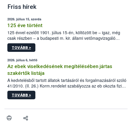
Friss hírek
2026. július 15, szerda
125 éve történt
125 évvel ezelőtt 1901. július 15-én, költözött be – igaz, még
csak részben – a budapesti m. kir. állami vetőmagvizsgáló
állomás a Kis Rókus utca 15. szám alatti, Czigler Győző által
TOVÁBB >
tervezett új épületébe.
2026. július 6, hétfő
Az ebek viselkedésének megítélésében jártas
szakértők listája
A kedvtelésből tartott állatok tartásáról és forgalmazásáról szóló
41/2010. (II. 26.) Korm.rendelet szabályozza az eb okozta fizikai
sérülés, illetve ennek veszélye keletkezésekor felmerülő
TOVÁBB >
hatósági feladatokat, valamint a veszélyes eb tartását és annak
engedélyezését. Ezen eljárások során szükség esetén be kell
vonni az ebek viselkedésének megítélésében jártas szakértőt.