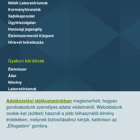
Nébih Laboratóriumok
Kormányhivatalok
Sajtókapcsolat
Ügyfélszolgálat
Hatósági jogsegély
Élelmiszermentő Központ
Hírlevél feliratkozás
Gyakori kérdések
Élelmiszer
Állat
Növény
Laboratóriumok
Labor/Egyéb
Adatkezelési tájékoztatónkban
megismerheti, hogyan
gondoskodunk személyes adatai védelméről. Weboldalunk
cookie-kat (sütiket) használ a jobb felhasználói élmény
érdekében, melynek biztosításához kérjük, kattintson az
„Elfogadom” gombra.