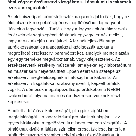
által végzett érzékszervi vizsgálatok. Lássuk mit is takarnak
ezek a vizsgálatok!
Az élelmiszeripari termékfejlesztők nagyon is jól tudják, hogy az
élelmiszerek megfelelőségének megítélésében legnagyobb
ítészek a fogyasztók. Tudják, hogy a fogyasztók érzékszerveik
és érzelmeik segítségével döntenek egy-egy termék mellett,
vagy annak alapján utasítják el. A termékfejlesztők nagy
aprólékossággal és alapossággal kidolgozzák azokat a
megítélhető érzékszervi paramétereket, amelyek mentén aztán
egy-egy terméket megváltoztatnak, vagy kifejlesztenek. Az
érzékszerveink érzékeny műszerek, amelyeket egy laboratórium
és műszer sem helyettesíthet! Éppen ezért van szerepe az
érzékszervi megfelelőségnek a hatósági munkában is. Az
érzékszervi vizsgálatokat szabvány szerint, képzett bírálók
végzik. A döntések megalapozottsága érdekében a NÉBIH
szakemberei folyamatosan és rendszeresen vesznek részt
képzéseken.
Emellett a bírálók alkalmasságát, pl. egészségükben
megfelelőségét – a laboratóriumi protokollnak alapján – az
egyes bírálatokat megelőzően is minden esetben vizsgálják. A
bírálóknak kiváló a látása, színfelismerése, ízlelése, ismerik a
bírált élelmiszerrel szembeni elvárásokat és előírásokat. A