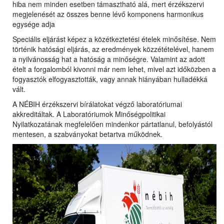
hiba nem minden esetben támasztható alá, mert érzékszervi
megjelenését az összes benne lévő komponens harmonikus
egysége adja
Speciális eljárást képez a közétkeztetési ételek minősítése. Nem
történik hatósági eljárás, az eredmények közzétételével, hanem
a nyilvánosság hat a hatóság a minőségre. Valamint az adott
ételt a forgalomból kivonni már nem lehet, mivel azt időközben a
fogyasztók elfogyasztották, vagy annak hiányában hulladékká
vált.
A NÉBIH érzékszervi bírálatokat végző laboratóriumai
akkreditáltak. A Laboratóriumok Minőségpolitikai
Nyilatkozatának megfelelően mindenkor pártatlanul, befolyástól
mentesen, a szabványokat betartva működnek.