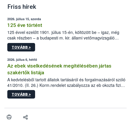
Friss hírek
2026. július 15, szerda
125 éve történt
125 évvel ezelőtt 1901. július 15-én, költözött be – igaz, még
csak részben – a budapesti m. kir. állami vetőmagvizsgáló
állomás a Kis Rókus utca 15. szám alatti, Czigler Győző által
TOVÁBB >
tervezett új épületébe.
2026. július 6, hétfő
Az ebek viselkedésének megítélésében jártas
szakértők listája
A kedvtelésből tartott állatok tartásáról és forgalmazásáról szóló
41/2010. (II. 26.) Korm.rendelet szabályozza az eb okozta fizikai
sérülés, illetve ennek veszélye keletkezésekor felmerülő
TOVÁBB >
hatósági feladatokat, valamint a veszélyes eb tartását és annak
engedélyezését. Ezen eljárások során szükség esetén be kell
vonni az ebek viselkedésének megítélésében jártas szakértőt.