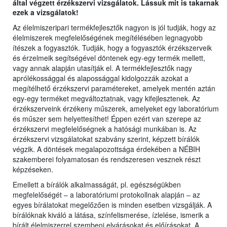
által végzett érzékszervi vizsgálatok. Lássuk mit is takarnak
ezek a vizsgálatok!
Az élelmiszeripari termékfejlesztők nagyon is jól tudják, hogy az
élelmiszerek megfelelőségének megítélésében legnagyobb
ítészek a fogyasztók. Tudják, hogy a fogyasztók érzékszerveik
és érzelmeik segítségével döntenek egy-egy termék mellett,
vagy annak alapján utasítják el. A termékfejlesztők nagy
aprólékossággal és alapossággal kidolgozzák azokat a
megítélhető érzékszervi paramétereket, amelyek mentén aztán
egy-egy terméket megváltoztatnak, vagy kifejlesztenek. Az
érzékszerveink érzékeny műszerek, amelyeket egy laboratórium
és műszer sem helyettesíthet! Éppen ezért van szerepe az
érzékszervi megfelelőségnek a hatósági munkában is. Az
érzékszervi vizsgálatokat szabvány szerint, képzett bírálók
végzik. A döntések megalapozottsága érdekében a NÉBIH
szakemberei folyamatosan és rendszeresen vesznek részt
képzéseken.
Emellett a bírálók alkalmasságát, pl. egészségükben
megfelelőségét – a laboratóriumi protokollnak alapján – az
egyes bírálatokat megelőzően is minden esetben vizsgálják. A
bírálóknak kiváló a látása, színfelismerése, ízlelése, ismerik a
bírált élelmiszerrel szembeni elvárásokat és előírásokat. A