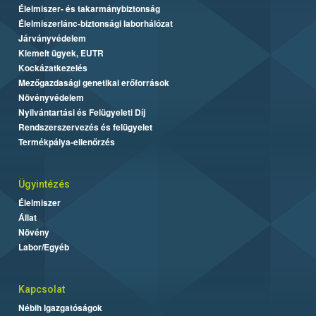
Élelmiszer- és takarmánybiztonság
Élelmiszerlánc-biztonsági laborhálózat
Járványvédelem
Kiemelt ügyek, EUTR
Kockázatkezelés
Mezőgazdasági genetikai erőforrások
Növényvédelem
Nyilvántartási és Felügyeleti Díj
Rendszerszervezés és felügyelet
Termékpálya-ellenőrzés
Ügyintézés
Élelmiszer
Állat
Növény
Labor/Egyéb
Kapcsolat
Nébih Igazgatóságok