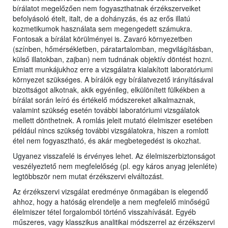
bírálatot megelőzően nem fogyaszthatnak érzékszerveiket
befolyásoló ételt, italt, de a dohányzás, és az erős illatú
kozmetikumok használata sem megengedett számukra.
Fontosak a bírálat körülményei is. Zavaró környezetben
(színben, hőmérsékletben, páratartalomban, megvilágításban,
külső illatokban, zajban) nem tudnának objektív döntést hozni.
Emiatt munkájukhoz erre a vizsgálatra kialakított laboratóriumi
környezet szükséges. A bírálók egy bírálatvezető irányításával
bizottságot alkotnak, akik egyénileg, elkülönített fülkékben a
bírálat során leíró és értékelő módszereket alkalmaznak,
valamint szükség esetén további laboratóriumi vizsgálatok
mellett dönthetnek. A romlás jeleit mutató élelmiszer esetében
például nincs szükség további vizsgálatokra, hiszen a romlott
étel nem fogyasztható, és akár megbetegedést is okozhat.
Ugyanez visszafelé is érvényes lehet. Az élelmiszerbiztonságot
veszélyeztető nem megfelelőség (pl. egy káros anyag jelenléte)
legtöbbször nem mutat érzékszervi elváltozást.
Az érzékszervi vizsgálat eredménye önmagában is elegendő
ahhoz, hogy a hatóság elrendelje a nem megfelelő minőségű
élelmiszer tétel forgalomból történő visszahívását. Egyéb
műszeres, vagy klasszikus analitikai módszerrel az érzékszervi