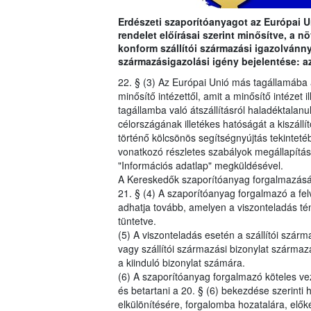
Erdészeti szaporítóanyagot az Európai Un
rendelet előírásai szerint minősítve, a 
konform szállítói származási igazolvánnya
származásigazolási igény bejelentése: az
22. § (3) Az Európai Unió más tagállamába á
minősítő intézettől, amit a minősítő intézet il
tagállamba való átszállításról haladéktalanul
célországának illetékes hatóságát a kiszállí
történő kölcsönös segítségnyújtás tekintet
vonatkozó részletes szabályok megállapítás
"Információs adatlap" megküldésével.
A Kereskedők szaporítóanyag forgalmazásár
21. § (4) A szaporítóanyag forgalmazó a felv
adhatja tovább, amelyen a viszonteladás té
tüntetve.
(5) A viszonteladás esetén a szállítói szár
vagy szállítói származási bizonylat származás
a kiinduló bizonylat számára.
(6) A szaporítóanyag forgalmazó köteles veze
és betartani a 20. § (6) bekezdése szerinti 
elkülönítésére, forgalomba hozatalára, elők