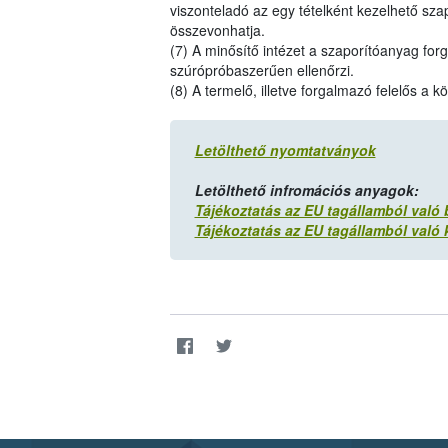
viszonteladó az egy tételként kezelhető sz
összevonhatja.
(7) A minősítő intézet a szaporítóanyag for
szúrópróbaszerűen ellenőrzi.
(8) A termelő, illetve forgalmazó felelős a k
Letölthető nyomtatványok
Letölthető infromációs anyagok:
Tájékoztatás az EU tagállamból való be
Tájékoztatás az EU tagállamból való ki