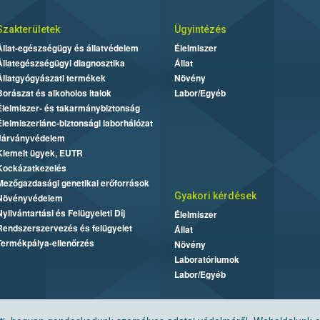
Szakterületek
Ügyintézés
Állat-egészségügy és állatvédelem
Élelmiszer
Állategészségügyi diagnosztika
Állat
Állatgyógyászati termékek
Növény
Borászat és alkoholos italok
Labor/Egyéb
Élelmiszer- és takarmánybiztonság
Élelmiszerlánc-biztonsági laborhálózat
Járványvédelem
Kiemelt ügyek, EUTR
Kockázatkezelés
Mezőgazdasági genetikai erőforrások
Gyakori kérdések
Növényvédelem
Nyilvántartási és Felügyeleti Díj
Élelmiszer
Rendszerszervezés és felügyelet
Állat
Termékpálya-ellenőrzés
Növény
Laboratóriumok
Labor/Egyéb