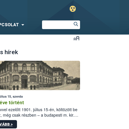
PCSOLAT
s hírek
úlius 15, szerda
éve történt
vvel ezelőtt 1901. július 15-én, költözött be
z, még csak részben – a budapesti m. kir.
i vetőmagvizsgáló állomás a Kis Rókus utca
VÁBB >
ám alatti, Czigler Győző által tervezett új