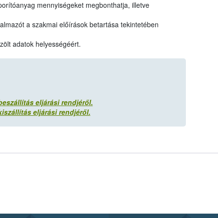
aporítóanyag mennyiségeket megbonthatja, illetve
galmazót a szakmai előírások betartása tekintetében
özölt adatok helyességéért.
szállítás eljárási rendjéről.
szállítás eljárási rendjéről.