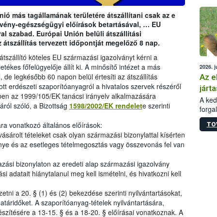
épüle
ió más tagállamának területére átszállítani csak az e
növény-egészségügyi előírások betartásával, … EU
l szabad. Európai Unión belüli átszállítási
 átszállítás tervezett időpontját megelőző 8 nap.
tszállító köteles EU származási igazolványt kérni a
letékes főfelügyelője állít ki. A minősítő intézet a más
2026. j
, de legkésőbb 60 napon belül értesíti az átszállítás
Az e
tott erdészeti szaporítóanyagról a hivatalos szervek részéről
járta
ében az 1999/105/EK tanácsi irányelv alkalmazására
A kedv
áról szóló, a Bizottság
1598/2002/EK rendelet
e szerinti
forga
Korm.
a vonatkozó általános előírások:
TO
sérül
ásárolt tételeket csak olyan származási bizonylattal kísérten
felme
nye és az esetleges tételmegosztás vagy összevonás fel van
veszé
Ezen 
mazási bizonylaton az eredeti alap származási igazolvány
vonni
jártas
i adatait hiánytalanul meg kell ismételni, és hivatkozni kell
tni a 20. § (1) és (2) bekezdése szerinti nyilvántartásokat,
határidőket. A szaporítóanyag-tételek nyilvántartására,
észítésére a 13-15. § és a 18-20. § előírásai vonatkoznak. A