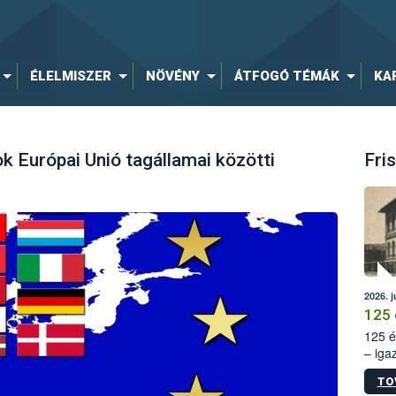
ÉLELMISZER
NÖVÉNY
ÁTFOGÓ TÉMÁK
KA
k Európai Unió tagállamai közötti
Fris
2026. j
125 
125 é
– iga
állam
TO
15. sz