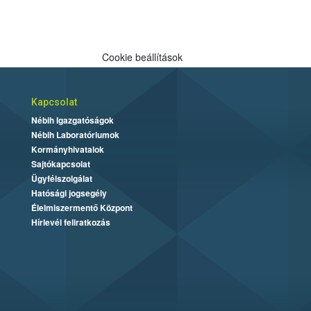
Cookie beállítások
Kapcsolat
Nébih Igazgatóságok
Nébih Laboratóriumok
Kormányhivatalok
Sajtókapcsolat
Ügyfélszolgálat
Hatósági jogsegély
Élelmiszermentő Központ
Hírlevél feliratkozás