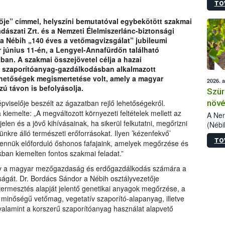
TO
kőris
jelen
ője” címmel, helyszíni bemutatóval egybekötött szakmai
talál
adászati Zrt. és a Nemzeti Élelmiszerlánc-biztonsági
azono
 a Nébih „140 éves a vetőmagvizsgálat” jubileumi
folyta
 június 11-én, a Lengyel-Annafürdőn található
intéz
ban. A szakmai összejövetel célja a hazai
össze
ti szaporítóanyag-gazdálkodásban alkalmazott
érdek
hetőségek megismertetése volt, amely a magyar
2026. 
ú távon is befolyásolja.
Szür
növé
iselője beszélt az ágazatban rejlő lehetőségekről.
 kiemelte: „A megváltozott környezeti feltételek mellett az
szől
A Nem
len és a jövő kihívásainak, ha sikerül felkutatni, megőrizni
(Nébi
nkre álló természeti erőforrásokat. Ilyen ’kézenfekvő’
Klart
TO
bennük előforduló őshonos fafajaink, amelyek megőrzése és
módos
egész
an kiemelten fontos szakmai feladat.”
felha
ogy a magyar mezőgazdaság és erdőgazdálkodás számára a
célja
onságát. Dr. Bordács Sándor a Nébih osztályvezetője
lehet
ermesztés alapját jelentő genetikai anyagok megőrzése, a
Az Or
 minőségű vetőmag, vegetatív szaporító-alapanyag, illetve
felha
, valamint a korszerű szaporítóanyag használat alapvető
terme