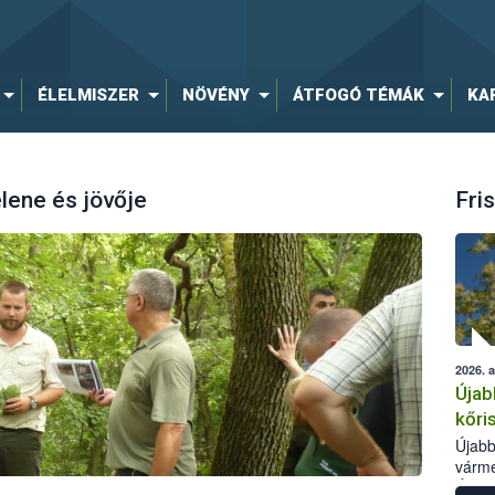
ÉLELMISZER
NÖVÉNY
ÁTFOGÓ TÉMÁK
KA
lene és jövője
Fris
2026. 
Újab
kőri
Újabb
várme
Élelm