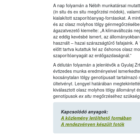
A nap folyamán a Nébih munkatársai mutatt
(in situ és ex situ megőrzési módok), vala
kialakított szaporítóanyag-forrásokat. A mi
és az olasz molyhos tölgy génmegőrzésében 
ágazatvezető kiemelte: „A klímaváltozás n
az eddig kevésbé ismert, az állományokban 
használt – hazai szárazságtűrő fafajaink. A
’
előtt tartva kutattuk fel az őshonos olasz m
szaporítóanyagát az erdőgazdaságnál.”
A délután folyamán a jelenlévők a Gyulaj Zr
évtizedes munka eredményeivel ismerkedte
kocsánytalan tölgy genotípusait tartalmazó
ültetvényt. Lengyel határában megtekintett
kiválasztott olasz molyhos tölgy állományt é
genotípusok
ex situ
megőrzéséhez szükséges
Kapcsolódó anyagok:
A közlemény letölthető formában
A rendezvényen készült fotók