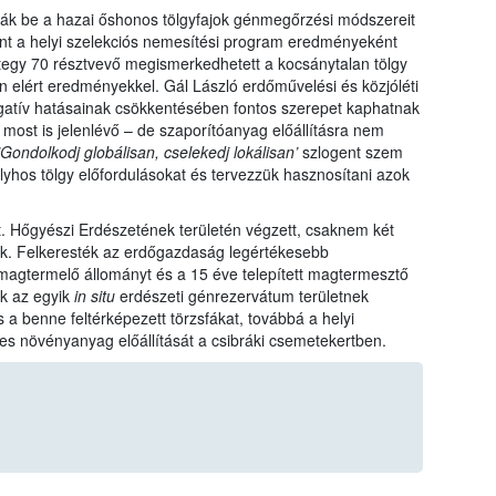
ák be a hazai őshonos tölgyfajok génmegőrzési módszereit
mint a helyi szelekciós nemesítési program eredményeként
ntegy 70 résztvevő megismerkedhetett a kocsánytalan tölgy
elért eredményekkel. Gál László erdőművelési és közjóléti
egatív hatásainak csökkentésében fontos szerepet kaphatnak
most is jelenlévő – de szaporítóanyag előállításra nem
Gondolkodj globálisan, cselekedj lokálisan’
szlogent szem
olyhos tölgy előfordulásokat és tervezzük hasznosítani azok
t. Hőgyészi Erdészetének területén végzett, csaknem két
k. Felkeresték az erdőgazdaság legértékesebb
 magtermelő állományt és a 15 éve telepített magtermesztő
ék az egyik
in situ
erdészeti génrezervátum területnek
s a benne feltérképezett törzsfákat, továbbá a helyi
 növényanyag előállítását a csibráki csemetekertben.