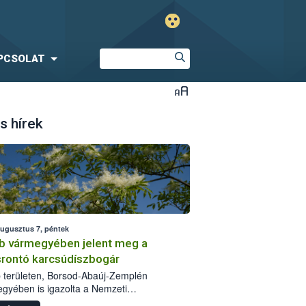
PCSOLAT
s hírek
augusztus 7, péntek
b vármegyében jelent meg a
srontó karcsúdíszbogár
 területen, Borsod-Abaúj-Zemplén
gyében is igazolta a Nemzeti
iszerlánc-biztonsági Hivatal (Nébih) a