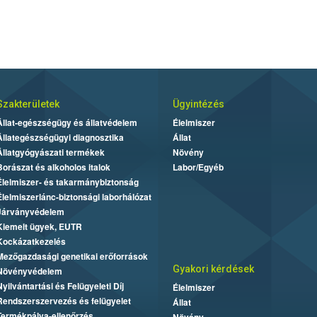
Szakterületek
Ügyintézés
Állat-egészségügy és állatvédelem
Élelmiszer
Állategészségügyi diagnosztika
Állat
Állatgyógyászati termékek
Növény
Borászat és alkoholos italok
Labor/Egyéb
Élelmiszer- és takarmánybiztonság
Élelmiszerlánc-biztonsági laborhálózat
Járványvédelem
Kiemelt ügyek, EUTR
Kockázatkezelés
Mezőgazdasági genetikai erőforrások
Gyakori kérdések
Növényvédelem
Nyilvántartási és Felügyeleti Díj
Élelmiszer
Rendszerszervezés és felügyelet
Állat
Termékpálya-ellenőrzés