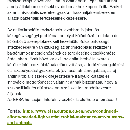
rezisztenciája idővel csökkent a Salmonella Typhimuriumban,
amely általában sertésekhez és borjakhoz kapcsolódik. Ezeket
az antimikrobiális szereket gyakran használják emberek és
állatok bakteriális fertőzéseinek kezelésére.
Az antimikrobiális rezisztencia továbbra is jelentős
közegészségügyi probléma, amelyet különböző frontokon és
különböző szereplőknek kell kezelniük. Kulcsfontosságú
intézkedésekre van szükség az antimikrobiális rezisztens
baktériumok megjelenésének és terjedésének csökkentése
érdekében. Ezek közé tartozik az antimikrobiális szerek
körültekintő használatának előmozdítása; a fertőzésmegelőzési
és -szabályozási gyakorlatok javításának támogatása; az új
antimikrobiális szerek kifejlesztésére irányuló kutatás és
innováció megerősítése; valamint annak biztosítása, hogy a
szakpolitikák és eljárások nemzeti szinten rendelkezésre
álljanak.
Az EFSA honlapján interaktív eszköz is elérhető a témában!
Forrás:
https://www.efsa.europa.eu/en/news/continued-
efforts-needed-fight-antimicrobial-resistance-amr-humans-
and-animals