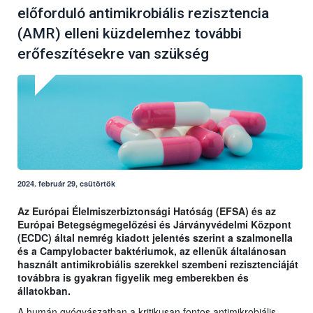
előforduló antimikrobiális rezisztencia
(AMR) elleni küzdelemhez további
erőfeszítésekre van szükség
2024. február 29, csütörtök
Az Európai Élelmiszerbiztonsági Hatóság (EFSA) és az
Európai Betegségmegelőzési és Járványvédelmi Központ
(ECDC) által nemrég kiadott jelentés szerint a szalmonella
és a Campylobacter baktériumok, az ellenük általánosan
használt antimikrobiális szerekkel szembeni rezisztenciáját
továbbra is gyakran figyelik meg emberekben és
állatokban.
A humán gyógyászatban a kritikusan fontos antimikrobiális