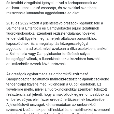
és további vizsgálatot igényel, mivel a karbapenemek az
antibiotikumok utolsó csoportja, és az ezekkel szembeni
rezisztencia kimutatása aggodalomra ad okot.
2013 és 2022 között a jelentéstevő országok legalább fele a
Salmonella Enteritidis és Campylobacter jejuni izolátumok
fluorokinolonokkal szembeni rezisztenciájának növekvő
tendenciáit figyelte meg, amelyek általában baromfikhoz
kapcsolódnak. Ez a megállapítás közegészségügyi
aggodalomra ad okot, mivel azokban a ritka esetekben, amikor
a Salmonella vagy Campylobacter fertőzések súlyos
betegséggé válnak, a fluorokinolonok a kezelésre használt
antimikrobiális szerek közé tartoznak.
Az országok egyharmada az emberektől származó
Campylobacter izolátumok makrolid-rezisztenciájának csökkenő
tendenciáját figyelte meg, különösen a C. coli esetében. Ez
figyelemre méltó, mivel a fluorokinolonokkal szembeni fokozott
rezisztencia azt jelenti, hogy a makrolidok egyre fontosabbak az
emberek súlyos élelmiszer-eredetű fertőzéseinek kezelésében.
A jelentéstevő országok kétharmadában az emberekből
származó izolátumok penicillinekkel és tetraciklinekkel szembeni