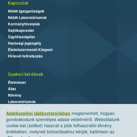
Kapcsolat
Nébih Igazgatóságok
Nébih Laboratóriumok
Kormányhivatalok
Sajtókapcsolat
Ügyfélszolgálat
Hatósági jogsegély
Élelmiszermentő Központ
Hírlevél feliratkozás
Gyakori kérdések
Élelmiszer
Állat
Növény
Laboratóriumok
Labor/Egyéb
Adatkezelési tájékoztatónkban
megismerheti, hogyan
gondoskodunk személyes adatai védelméről. Weboldalunk
cookie-kat (sütiket) használ a jobb felhasználói élmény
érdekében, melynek biztosításához kérjük, kattintson az