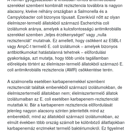
szerekkel szembeni kombinált rezisztencia továbbra is nagyon
alacsony, kivéve néhány országban a Salmonella és a
Campylobacter coli bizonyos típusait. Ezenkívül nőtt az olyan
élelmiszer-termelő állatokból származó Escherichia coli
izolátumok aránya, amelyek a kulcsfontosságú antimikrobiális
szerekkel szemben „teljes érzékenységet” vagy „nulla
rezisztenciát” mutatnak. Ez amellett, hogy csökkent az ESBL-t
vagy AmpC-t termelő E. coli izolátumok – amelyek bizonyos
antibiotikumokat hatástalanná tehetnek – előfordulási
gyakorisága, azt mutatja, hogy több uniós tagállamban
előrelépés történt az élelmiszer-termelő állatokból származó E.
coli antimikrobiális rezisztencia (AMR) csökkentése terén.
A szalmonella esetében karbapenemekkel szembeni
rezisztenciát találtak emberekből származó izolátumokban, de
élelmiszertermelő állatokban nem; élelmiszertermelő állatok
izolátumaiban az E. coli esetében karbapenem-rezisztenciát
mutattak ki. Bár a karbapenem rezisztencia előfordulását
jelenleg nagyon alacsony szinten jelentették mind az
emberekből, mind az állatokból származó izolátumokban, az
elmúlt években több ország számolt be különböző állatfajokban
karbapenemáz enzimeket termelő baktériumokról. Ez figyelmet