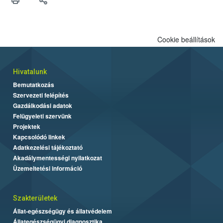
felhasználók számára is elérhető és ökológiai termesztésben is
engedélyezett.
Cookie beállítások
Hivatalunk
Bemutatkozás
Szervezeti felépítés
Gazdálkodási adatok
Felügyeleti szervünk
Projektek
Kapcsolódó linkek
Adatkezelési tájékoztató
Akadálymentességi nyilatkozat
Üzemeltetési információ
Szakterületek
Állat-egészségügy és állatvédelem
Állategészségügyi diagnosztika