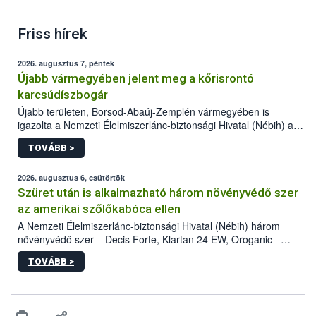
Friss hírek
2026. augusztus 7, péntek
Újabb vármegyében jelent meg a kőrisrontó
karcsúdíszbogár
Újabb területen, Borsod-Abaúj-Zemplén vármegyében is
igazolta a Nemzeti Élelmiszerlánc-biztonsági Hivatal (Nébih) a
kőrisrontó karcsúdíszbogár (Agrilus planipennis) jelenlétét. A
TOVÁBB >
kártevőt nem csak színcsapdában találták meg, de már fertőzött
fában is azonosították. A növényvédelmi szakemberek folytatják
az intenzív felderítést, emellett az intézkedéseket a szlovák
2026. augusztus 6, csütörtök
hatósággal is összehangolják a terjedés megállítása érdekében.
Szüret után is alkalmazható három növényvédő szer
az amerikai szőlőkabóca ellen
A Nemzeti Élelmiszerlánc-biztonsági Hivatal (Nébih) három
növényvédő szer – Decis Forte, Klartan 24 EW, Oroganic –
engedélyokiratát módosította, így azok a szüretet követően,
TOVÁBB >
egészen a vesszőérettség (BBCH 91) stádiumáig
felhasználhatóak a szőlőben. A kiterjesztések célja, hogy a korai
érésű szőlőkben is legyen lehetőség a károsító elleni további
védekezésre. Az Oroganic készítmény kis kiszerelésben kiskerti