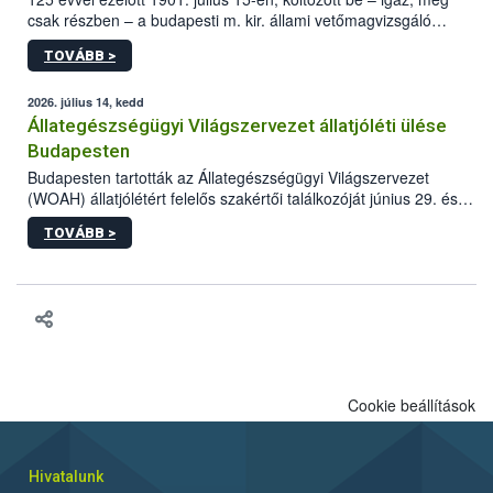
csak részben – a budapesti m. kir. állami vetőmagvizsgáló
állomás a Kis Rókus utca 15. szám alatti, Czigler Győző által
TOVÁBB >
tervezett új épületébe.
2026. július 14, kedd
Állategészségügyi Világszervezet állatjóléti ülése
Budapesten
Budapesten tartották az Állategészségügyi Világszervezet
(WOAH) állatjólétért felelős szakértői találkozóját június 29. és
július 2. között. Az Agrár- és Élelmiszergazdaságért Felelős
TOVÁBB >
Minisztérium (AÉM) és a Nemzeti Élelmiszerlánc-biztonsági
Hivatal (Nébih) szervezésével megvalósult rendezvény célja a
gazdasági haszonállatok jólétének elősegítése volt az európai
régió országaiban. Az ülésen, több mint 50 résztvevő osztotta
meg tapasztalatait a gazdasági haszonállatok jólétének
fejlesztéséről.
Cookie beállítások
Hivatalunk