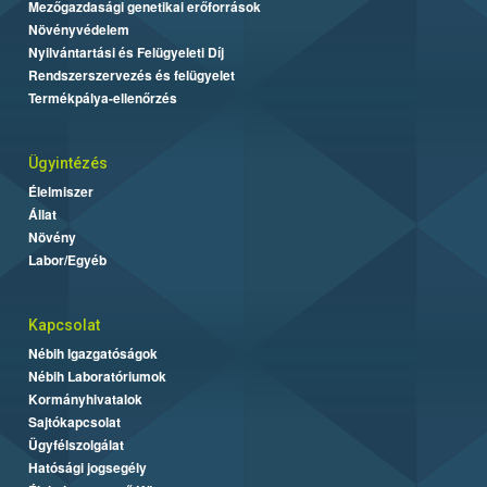
Mezőgazdasági genetikai erőforrások
Növényvédelem
Nyilvántartási és Felügyeleti Díj
Rendszerszervezés és felügyelet
Termékpálya-ellenőrzés
Ügyintézés
Élelmiszer
Állat
Növény
Labor/Egyéb
Kapcsolat
Nébih Igazgatóságok
Nébih Laboratóriumok
Kormányhivatalok
Sajtókapcsolat
Ügyfélszolgálat
Hatósági jogsegély