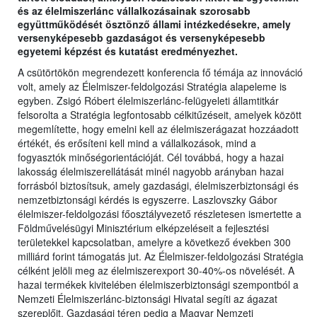
és az élelmiszerlánc vállalkozásainak szorosabb
együttműködését ösztönző állami intézkedésekre, amely
versenyképesebb gazdaságot és versenyképesebb
egyetemi képzést és kutatást eredményezhet.
A csütörtökön megrendezett konferencia fő témája az innováció
volt, amely az Élelmiszer-feldolgozási Stratégia alapeleme is
egyben. Zsigó Róbert élelmiszerlánc-felügyeleti államtitkár
felsorolta a Stratégia legfontosabb célkitűzéseit, amelyek között
megemlítette, hogy emelni kell az élelmiszerágazat hozzáadott
értékét, és erősíteni kell mind a vállalkozások, mind a
fogyasztók minőségorientációját. Cél továbbá, hogy a hazai
lakosság élelmiszerellátását minél nagyobb arányban hazai
forrásból biztosítsuk, amely gazdasági, élelmiszerbiztonsági és
nemzetbiztonsági kérdés is egyszerre. Laszlovszky Gábor
élelmiszer-feldolgozási főosztályvezető részletesen ismertette a
Földművelésügyi Minisztérium elképzeléseit a fejlesztési
területekkel kapcsolatban, amelyre a következő években 300
milliárd forint támogatás jut. Az Élelmiszer-feldolgozási Stratégia
célként jelöli meg az élelmiszerexport 30-40%-os növelését. A
hazai termékek kivitelében élelmiszerbiztonsági szempontból a
Nemzeti Élelmiszerlánc-biztonsági Hivatal segíti az ágazat
szereplőit. Gazdasági téren pedig a Magyar Nemzeti