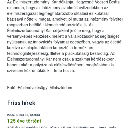
Az Élelmiszertudományi Kar dékánja, Hegyesné Vecseri Beáta
elmondta, hogy az intézmény az elmúlt évtizedekben az
élelmiszerágazat legmeghatározóbb oktatási és kutatási
bázisává nőtte ki magát, amelyet jól mutat az intézmény felvételi
rangsorban betöltött kiemelkedő pozíciója is. Az
Élelmiszertudományi Kar céljaként jelölte meg, hogy a
versenyképes képzések mellett a vállalkozásoknak segítséget
nyújtsanak az innovációs folyamat egészében, vagyis az ötlettől
kezdve az alapkutatáson keresztül a termék- és
technológiafejlesztésig, illetve a piackutatásig bezárólag. Az
Élelmiszertudományi Kar nem csak a szakmai kérdésekben,
hanem akár a pályázatok előkészítésében, megírásában is
szívesen közreműködik – tette hozzá.
Fotó: Földművelésügyi Minisztérium
Friss hírek
2026. július 15, szerda
125 éve történt
125 évvel ezelőtt 1901. július 15-én, költözött be – igaz, még