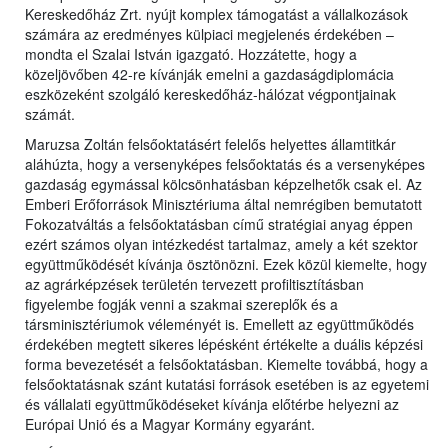
Kereskedőház Zrt. nyújt komplex támogatást a vállalkozások
számára az eredményes külpiaci megjelenés érdekében –
mondta el Szalai István igazgató. Hozzátette, hogy a
közeljövőben 42-re kívánják emelni a gazdaságdiplomácia
eszközeként szolgáló kereskedőház-hálózat végpontjainak
számát.
Maruzsa Zoltán felsőoktatásért felelős helyettes államtitkár
aláhúzta, hogy a versenyképes felsőoktatás és a versenyképes
gazdaság egymással kölcsönhatásban képzelhetők csak el. Az
Emberi Erőforrások Minisztériuma által nemrégiben bemutatott
Fokozatváltás a felsőoktatásban című stratégiai anyag éppen
ezért számos olyan intézkedést tartalmaz, amely a két szektor
együttműködését kívánja ösztönözni. Ezek közül kiemelte, hogy
az agrárképzések területén tervezett profiltisztításban
figyelembe fogják venni a szakmai szereplők és a
társminisztériumok véleményét is. Emellett az együttműködés
érdekében megtett sikeres lépésként értékelte a duális képzési
forma bevezetését a felsőoktatásban. Kiemelte továbbá, hogy a
felsőoktatásnak szánt kutatási források esetében is az egyetemi
és vállalati együttműködéseket kívánja előtérbe helyezni az
Európai Unió és a Magyar Kormány egyaránt.