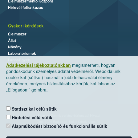
Élelmiszermentő Központ
Hírlevél feliratkozás
Gyakori kérdések
Élelmiszer
Állat
Növény
Laboratóriumok
Labor/Egyéb
Adatkezelési tájékoztatónkban
megismerheti, hogyan
gondoskodunk személyes adatai védelméről. Weboldalunk
cookie-kat (sütiket) használ a jobb felhasználói élmény
érdekében, melynek biztosításához kérjük, kattintson az
„Elfogadom” gombra.
Statisztikai célú sütik
Nemzeti Élelmiszerlánc-biztonsági Hivatal
Hirdetési célú sütik
Cím: 1024 Budapest, Keleti Károly utca. 24.
Alapműködést biztosító és funkcionális sütik
Levelezési cím: 1525 Budapest. Pf. 30.