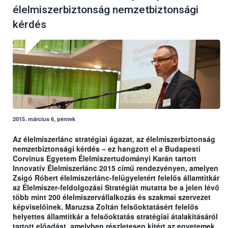
élelmiszerbiztonság nemzetbiztonsági
kérdés
2015. március 6, péntek
Az élelmiszerlánc stratégiai ágazat, az élelmiszerbiztonság
nemzetbiztonsági kérdés – ez hangzott el a Budapesti
Corvinus Egyetem Élelmiszertudományi Karán tartott
Innovatív Élelmiszerlánc 2015 című rendezvényen, amelyen
Zsigó Róbert élelmiszerlánc-felügyeletért felelős államtitkár
az Élelmiszer-feldolgozási Stratégiát mutatta be a jelen lévő
több mint 200 élelmiszervállalkozás és szakmai szervezet
képviselőinek. Maruzsa Zoltán felsőoktatásért felelős
helyettes államtitkár a felsőoktatás stratégiai átalakításáról
tartott előadást, amelyben részletesen kitért az egyetemek