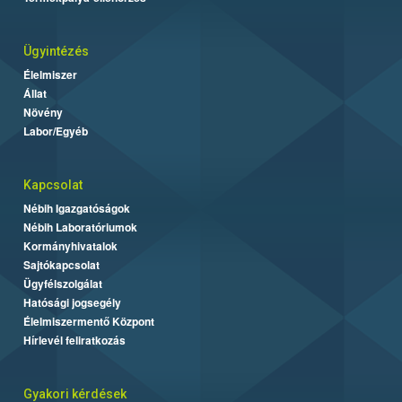
Ügyintézés
Élelmiszer
Állat
Növény
Labor/Egyéb
Kapcsolat
Nébih Igazgatóságok
Nébih Laboratóriumok
Kormányhivatalok
Sajtókapcsolat
Ügyfélszolgálat
Hatósági jogsegély
Élelmiszermentő Központ
Hírlevél feliratkozás
Gyakori kérdések