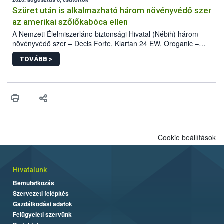
az intenzív felderítést, emellett az intézkedéseket a szlovák
hatósággal is összehangolják a terjedés megállítása érdekében.
Szüret után is alkalmazható három növényvédő szer
az amerikai szőlőkabóca ellen
A Nemzeti Élelmiszerlánc-biztonsági Hivatal (Nébih) három
növényvédő szer – Decis Forte, Klartan 24 EW, Oroganic –
engedélyokiratát módosította, így azok a szüretet követően,
TOVÁBB >
egészen a vesszőérettség (BBCH 91) stádiumáig
felhasználhatóak a szőlőben. A kiterjesztések célja, hogy a korai
érésű szőlőkben is legyen lehetőség a károsító elleni további
védekezésre. Az Oroganic készítmény kis kiszerelésben kiskerti
felhasználók számára is elérhető és ökológiai termesztésben is
engedélyezett.
Cookie beállítások
Hivatalunk
Bemutatkozás
Szervezeti felépítés
Gazdálkodási adatok
Felügyeleti szervünk