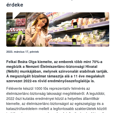
érdeke
2023. március 17, péntek
Felkai Beáta Olga kiemelte, az emberek több mint 70%-a
megbízik a Nemzeti Élelmiszerlánc-biztonsági Hivatal
(Nébih) munkájában, melynek színvonalát stabilnak tartják.
A megszolgált bizalmat támasztja alá a 11 éve megalakult
szervezet 2022-es rövid eredményösszefoglalója is.
Félévente készül 1000 fős reprezentatív felmérés az
élelmiszerlánc-biztonság lakossági megítéléséről. A legutóbbi,
2022 őszi kutatás eredményei közül a helyettes államtitkár
kiemelte, az élelmiszerlánc-biztonságot az egészségügy és a
katasztrófavédelem mellett a legfontosabb szakterületek között