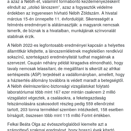
a azaz a Nébih-et, valamint formabontó kezdeményezésként
elindult az „utolsó láncszem”, azaz a fogyasztók védelme
érdekben az ingyenesen hívható Nébih Zöldszám. A hivatal
március 15-én ünnepelte 11. évfordulóját. Sikerességét a
felmérés eredményei is alátámasztják: a magyarok nemcsak
ismerik, de bíznak is a hivatalban, munkájának színvonalát
stabilnak érzik.
A Nébih 2022-es legfontosabb eredményei kapcsán a helyettes
államtitkár kifejtette, a láncszemléletnek megfelelően rendkívül
sokszínű, szerteágazó eredménylistát tudhat magáénak a
szervezet. Csupán néhány példát kiragadva elmondható, hogy
tavaly nemcsak lelassítani, de megállítani is sikerült az afrikai
sertéspestis (ASP) terjedését a vadállományban, amellett, hogy
a házisertés-állomány továbbra is védett maradt a betegségtől.
A Nébih élelmiszerlánc-biztonsági vizsgálatokat folytató
laboratóriumai több mint 167 ezer mintán csaknem 2 millió
vizsgálatot végeztek, a csalásokra, a feketegazdaság
felszámolására szakosodott részleg pedig 559 ellenőrzést
tartott, 203 tonna termékkel szemben intézkedett, 158 esetben
bírságolt, összesen több mint 115 millió Forint értékben.
Felkai Beáta Olga az évösszefoglalóból kiemelte azt a
számottevő szakmai eredményt, hogy hosszú évek kitartó