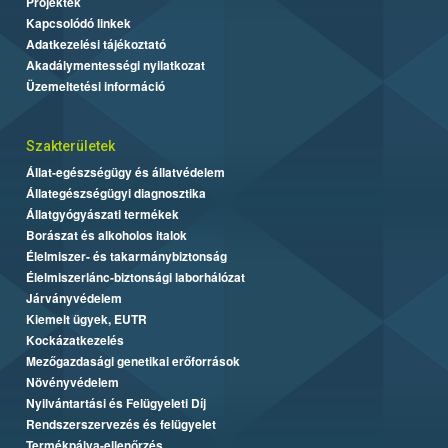
Projektek
Kapcsolódó linkek
Adatkezelési tájékoztató
Akadálymentességi nyilatkozat
Üzemeltetési információ
Szakterületek
Állat-egészségügy és állatvédelem
Állategészségügyi diagnosztika
Állatgyógyászati termékek
Borászat és alkoholos italok
Élelmiszer- és takarmánybiztonság
Élelmiszerlánc-biztonsági laborhálózat
Járványvédelem
Kiemelt ügyek, EUTR
Kockázatkezelés
Mezőgazdasági genetikai erőforrások
Növényvédelem
Nyilvántartási és Felügyeleti Díj
Rendszerszervezés és felügyelet
Termékpálya-ellenőrzés