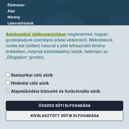
Élelmiszer
Állat
Növény
Laboratóriumok
Labor/Egyéb
Adatkezelési tájékoztatónkban
megismerheti, hogyan
gondoskodunk személyes adatai védelméről. Weboldalunk
cookie-kat (sütiket) használ a jobb felhasználói élmény
érdekében, melynek biztosításához kérjük, kattintson az
„Elfogadom” gombra.
Statisztikai célú sütik
Nemzeti Élelmiszerlánc-biztonsági Hivatal
Hirdetési célú sütik
Cím: 1024 Budapest, Keleti Károly utca. 24.
Alapműködést biztosító és funkcionális sütik
Levelezési cím: 1525 Budapest. Pf. 30.
ÖSSZES SÜTI ELFOGADÁSA
E-mail:
ugyfelszolgalat@nebih.gov.hu
Zöld szám: 06-80/263-244
KIVÁLASZTOTT SÜTIK ELFOGADÁSA
Telefon: 06-1/ 336-9000
Fax: 06-1/336-9479