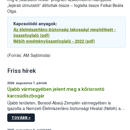
„lejárati útmutatót” állítottak össze – foglalta össze Felkai Beáta
Olga.
Kapcsolódó anyagok:
Az élelmiszerlánc-biztonság lakossági megítélését -
összefoglaló (pdf)
Nébih eredményösszefoglaló - 2022 (pdf)
(Forrás: AM Sajtóiroda)
Friss hírek
2026. augusztus 7, péntek
Újabb vármegyében jelent meg a kőrisrontó
karcsúdíszbogár
Újabb területen, Borsod-Abaúj-Zemplén vármegyében is
igazolta a Nemzeti Élelmiszerlánc-biztonsági Hivatal (Nébih) a
kőrisrontó karcsúdíszbogár (Agrilus planipennis) jelenlétét. A
TOVÁBB >
kártevőt nem csak színcsapdában találták meg, de már fertőzött
fában is azonosították. A növényvédelmi szakemberek folytatják
2026. augusztus 6, csütörtök