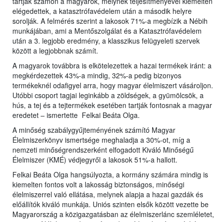
tartják számon a magyarok, melynek teljesítményével kiemelten
elégedettek, a katasztrófavédelem után a második helyre
sorolják. A felmérés szerint a lakosok 71%-a megbízik a Nébih
munkájában, ami a Mentőszolgálat és a Katasztrófavédelem
után a 3. legjobb eredmény, a klasszikus felügyeleti szervek
között a legjobbnak számít.
A magyarok továbbra is elkötelezettek a hazai termékek iránt: a
megkérdezettek 43%-a mindig, 32%-a pedig bizonyos
termékeknél odafigyel arra, hogy magyar élelmiszert vásároljon.
Utóbbi csoport tagjai leginkább a zöldségek, a gyümölcsök, a
hús, a tej és a tejtermékek esetében tartják fontosnak a magyar
eredetet – ismertette Felkai Beáta Olga.
A minőség szabálygyűjteményének számító Magyar
Élelmiszerkönyv ismertsége meghaladja a 30%-ot, míg a
nemzeti minőségrendszerként elfogadott Kiváló Minőségű
Élelmiszer (KMÉ) védjegyről a lakosok 51%-a hallott.
Felkai Beáta Olga hangsúlyozta, a kormány számára mindig is
kiemelten fontos volt a lakosság biztonságos, minőségi
élelmiszerrel való ellátása, melynek alapja a hazai gazdák és
előállítók kiváló munkája. Uniós szinten elsők között vezette be
Magyarország a közigazgatásban az élelmiszerlánc szemléletet,