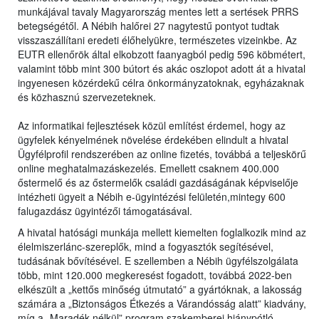
munkájával tavaly Magyarország mentes lett a sertések PRRS
betegségétől. A Nébih halőrei 27 nagytestű pontyot tudtak
visszaszállítani eredeti élőhelyükre, természetes vizeinkbe. Az
EUTR ellenőrök által elkobzott faanyagból pedig 596 köbmétert,
valamint több mint 300 bútort és akác oszlopot adott át a hivatal
ingyenesen közérdekű célra önkormányzatoknak, egyházaknak
és közhasznú szervezeteknek.
Az informatikai fejlesztések közül említést érdemel, hogy az
ügyfelek kényelmének növelése érdekében elindult a hivatal
Ügyfélprofil rendszerében az online fizetés, továbbá a teljeskörű
online meghatalmazáskezelés. Emellett csaknem 400.000
őstermelő és az őstermelők családi gazdáságának képviselője
intézheti ügyeit a Nébih e-ügyintézési felületén,mintegy 600
falugazdász ügyintézői támogatásával.
A hivatal hatósági munkája mellett kiemelten foglalkozik mind az
élelmiszerlánc-szereplők, mind a fogyasztók segítésével,
tudásának bővítésével. E szellemben a Nébih ügyfélszolgálata
több, mint 120.000 megkeresést fogadott, továbbá 2022-ben
elkészült a „kettős minőség útmutató” a gyártóknak, a lakosság
számára a „Biztonságos Étkezés a Várandósság alatt” kiadvány,
míg a „Maradék nélkül” program szakemberei hiánypótló