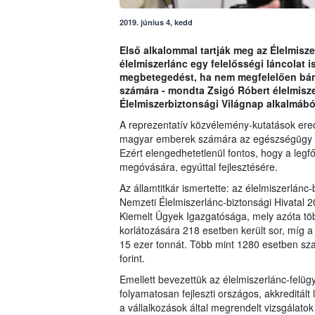
2019. június 4, kedd
Első alkalommal tartják meg az Élelmisz
élelmiszerlánc egy felelősségi láncolat 
megbetegedést, ha nem megfelelően bánu
számára - mondta Zsigó Róbert élelmiszerl
Élelmiszerbiztonsági Világnap alkalmából
A reprezentatív közvélemény-kutatások ere
magyar emberek számára az egészségügy ut
Ezért elengedhetetlenül fontos, hogy a legfő
megóvására, egyúttal fejlesztésére.
Az államtitkár ismertette: az élelmiszerlánc
Nemzeti Élelmiszerlánc-biztonsági Hivatal 2
Kiemelt Ügyek Igazgatósága, mely azóta tö
korlátozására 218 esetben került sor, míg 
15 ezer tonnát. Több mint 1280 esetben szab
forint.
Emellett bevezettük az élelmiszerlánc-felügy
folyamatosan fejleszti országos, akkreditált
a vállalkozások által megrendelt vizsgálato