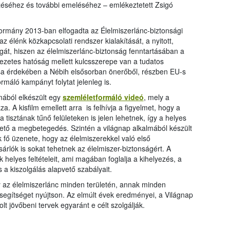
éséhez és további emeléséhez – emlékeztetett Zsigó
Kormány 2013-ban elfogadta az Élelmiszerlánc-biztonsági
 élénk közkapcsolati rendszer kialakítását, a nyitott,
át, hiszen az élelmiszerlánc-biztonság fenntartásában a
tkezetes hatóság mellett kulcsszerepe van a tudatos
ása érdekében a Nébih elsősorban önerőből, részben EU-s
rmáló kampányt folytat jelenleg is.
mából elkészült egy
szemléletformáló videó
, mely a
 A kisfilm emellett arra is felhívja a figyelmet, hogy a
isztának tűnő felületeken is jelen lehetnek, így a helyes
hető a megbetegedés. Szintén a világnap alkalmából készült
fő üzenete, hogy az élelmiszerekkel való első
árlók is sokat tehetnek az élelmiszer-biztonságért. A
 helyes feltételeit, ami magában foglalja a kihelyezés, a
a kiszolgálás alapvető szabályait.
y az élelmiszerlánc minden területén, annak minden
 segítséget nyújtson. Az elmúlt évek eredményei, a Világnap
olt jövőbeni tervek egyaránt e célt szolgálják.