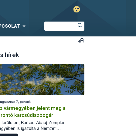
PCSOLAT
s hírek
augusztus 7, péntek
b vármegyében jelent meg a
srontó karcsúdíszbogár
 területen, Borsod-Abaúj-Zemplén
gyében is igazolta a Nemzeti
iszerlánc-biztonsági Hivatal (Nébih) a