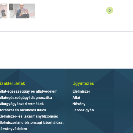
Szakterületek
Ügyintézés
Állat-egészségügy és állatvédelem
Élelmiszer
Állategészségügyi diagnosztika
Állat
Állatgyógyászati termékek
Növény
Borászat és alkoholos italok
Labor/Egyéb
Élelmiszer- és takarmánybiztonság
Élelmiszerlánc-biztonsági laborhálózat
Járványvédelem